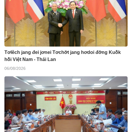
Tơlĕch jang đei jơnei Tơchơ̆t jang hơdoi đơ̆ng Kuô̆k
hô̆i Việt Nam - Thái Lan
06/08/2026