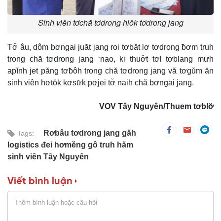
Sinh viên tơchă tơdrong hiôk tơdrong jang
Tơ̆ âu, dôm bơngai juăt jang roi tơbăt lơ tơdrong ƀơm truh
trong chă tơdrong jang ‘nao, ki thuơ̆t tơl tơblang mưh
apĭnh jet păng tơƀôh trong chă tơdrong jang vă tơgŭm ăn
sinh viên hơtŏk kơsư̆k pơjei tơ̆ naih chă bơngai jang.
VOV Tây Nguyên/Thuem tơblơ̆
Rơbâu tơdrong jang găh
Tags:
logistics đei hơmĕng gô truh hăm
sinh viên Tây Nguyên
Viết bình luận