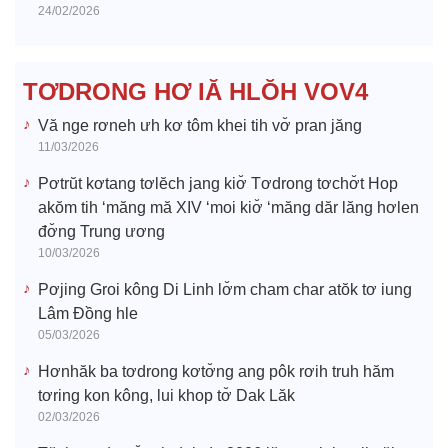
24/02/2026
d
e
TƠDRONG HƠ IĂ HLŎH VOV4
o
Vă nge rơneh ưh kơ tôm khei tih vơ̆ pran jăng
11/03/2026
Pơtrŭt kơtang tơlĕch jang kiơ̆ Tơdrong tơchơ̆t Hop
akŏm tih ‘măng mă XIV ‘moi kiơ̆ ‘măng dăr lăng hơlen
đơ̆ng Trung ương
10/03/2026
Pơjing Groi kông Di Linh lơ̆m cham char atŏk tơ iung
Lâm Đồng hle
05/03/2026
Hơnhăk ba tơdrong kơtơ̆ng ang pôk rơih truh hăm
tơring kon kông, lui khop tơ̆ Dak Lăk
02/03/2026