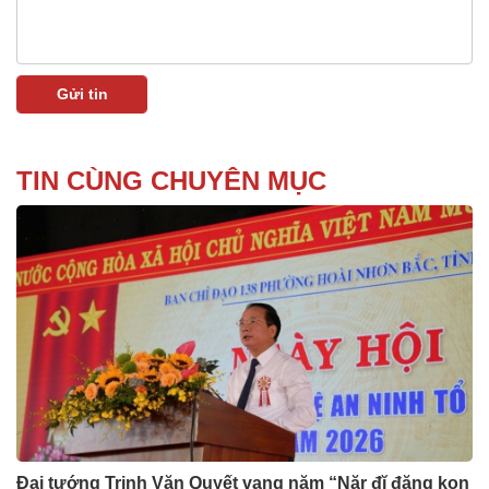
TIN CÙNG CHUYÊN MỤC
Đại tướng Trịnh Văn Quyết vang năm “Năr đĭ đăng kon