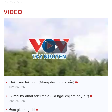
06/08/2026
VIDEO
P
l
Nhớ bạn
a
Hak rơnó lak bôm (Mừng được mùa sắn)
y
02/03/2026
V
Bi mni kơ amai adei mniê (Ca ngợi chị em phụ nữ)
26/02/2026
i
Đơs git oh, git bi