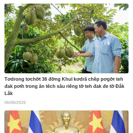
Tơdrong tơchơ̆t 36 đơ̆ng Khul kơdră chĕp pơgơ̆r teh
đak pơih trong ăn tĕch sâu riêng tơ̆ teh đak đe tơ̆ Đắk
Lắk
06/08/2026