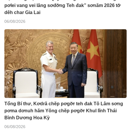
pơlei vang vei lăng sơđơ̆ng Teh đak” sơnăm 2026 tơ̆
dêh char Gia Lai
06/08/2026
Tổng Bí thư, Kơdră chĕp pơgơ̆r teh đak Tô Lâm sơng
pơma dơnuh hăm Yŏng chĕp pơgơ̆r Khul lĭnh Thái
Bình Dương Hoa Kỳ
06/08/2026