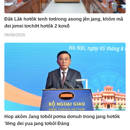
Đăk Lăk hơtŏk tenh tơdrong asong jên jang, khŏm mă
đei jơnei tơchơ̆t hơtŏk 2 kơsô̆
06/08/2026
Hop akŏm Jang tơbôl pơma dơnuh trong jang hơtŏk
‘lơ̆ng đei yua jang tơbôl Đảng