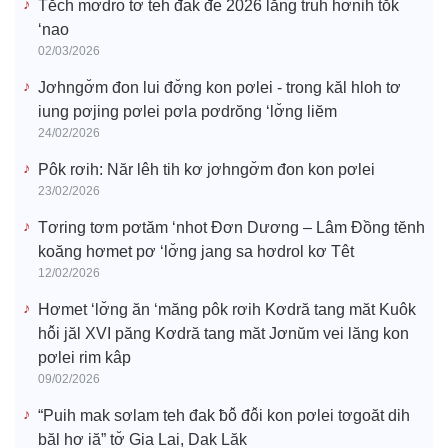
Tĕch mơdro tơ̆ teh đak đe 2026 lăng truh hơnih tŏk
‘nao
02/03/2026
Jơhngơ̆m đon lui đơ̆ng kon pơlei - trong kăl hloh tơ
iung pơjing pơlei pơla pơdrŏng ‘lơ̆ng liĕm
24/02/2026
Pôk rơih: Năr lêh tih kơ jơhngơ̆m đon kon pơlei
23/02/2026
Tơring tơm pơtăm ‘nhot Đơn Dương – Lâm Đồng tĕnh
koăng hơmet pơ ‘lơ̆ng jang sa hơdrol kơ Têt
12/02/2026
Hơmet ‘lơ̆ng ăn ‘măng pôk rơih Kơdră tang măt Kuôk
hô̆i jăl XVI păng Kơdră tang măt Jơnŭm vei lăng kon
pơlei rim kâp
09/02/2026
“Puih mak sơlam teh đak ƀô̆ đô̆i kon pơlei tơgoăt dih
băl hơ iă” tơ̆ Gia Lai, Dak Lăk