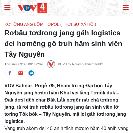
KƠTƠ̆NG ANG LƠ̆M TƠPÔL (THỜI SỰ XÃ HỘI)
Rơbâu tơdrong jang găh logistics
đei hơmĕng gô truh hăm sinh viên
Tây Nguyên
Thứ sáu, 09:39, 08/05/2026
VOV Tây Nguyên/Thuem tơblơ̆
VOV.Bahnar- Pơgê 7/5, Hnam trưng Đại học Tây
Nguyên jang hơdoi hăm Khul vei lăng Tơnŏk duk –
Đak dơsĭ dêh char Đắk Lắk pơgơ̆r năr chă tơdrong
jang, ră roi truh rơbâu tơdrong jang ăn sinh viên tơ̆
tơring Tŏk bŏk – Tây Nguyên, mă loi găh tơdrong jang
logistics.
Vang truh akŏm đei 40 anih tĕch mơdro hăm 40 anih vang