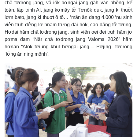
chă tơdrong jang, vă iŏk bơngai jang găh văn phòng, kế
toán, lập trình AI, jang kơmăy tơ̆ Tơnŏk duk, jang ki thuơ̆t
lơ̆m ƀato, jang ki thuơ̆t ô tô… ‘măn ăn dang 4.000 ‘nu sinh
viên truh đơ̆ng lơ hnam trưng đăi hŏk, cao đẳng tơ̆ tơring.
Hơdai hăm chă tơdrong jang, sinh viên oei đei truh hăm jơ
pơma đam “Năr chă tơdrong jang Valoma 2026” hăm
hơnăn “Atŏk tơiung khul bơngai jang – Pơjing tơdrong
‘lơ̆ng ăn ning mônh”.