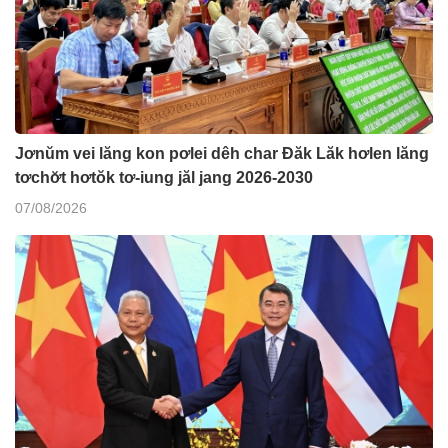
Jơnŭm vei lăng kon pơlei dêh char Đăk Lăk hơlen lăng
tơchơ̆t hơtŏk tơ-iung jăl jang 2026-2030
07/08/2026