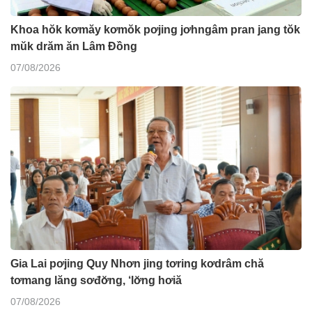
Khoa hŏk kơmăy kơmŏk pơjing jơhngâm pran jang tŏk
mŭk drăm ăn Lâm Đồng
07/08/2026
Gia Lai pơjing Quy Nhơn jing tơring kơdrâm chă
tơmang lăng sơđơ̆ng, ‘lơ̆ng hơiă
07/08/2026