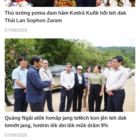
Thủ tướng pơma đam hăm Kơdră Kuô̆k hô̆i teh đak
Thái Lan Sophon Zaram
07/08/2026
Quảng Ngãi atŏk hơnăp jang tơlĕch kon jên teh đak
tơmơ̆t jang, hơdrin iŏk đei tŏk mŭk drăm 9%
07/08/2026