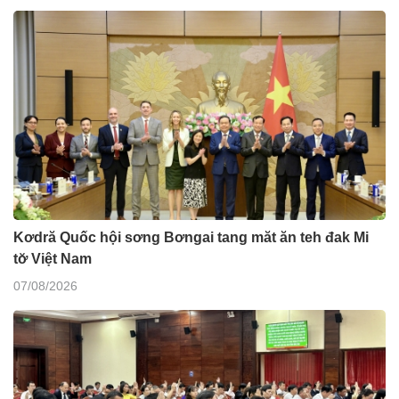
Kơdră Quốc hội sơng Bơngai tang măt ăn teh đak Mi
tơ̆ Việt Nam
07/08/2026