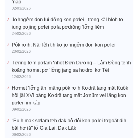
‘nao
02/03/2026
Jơhngơ̆m đon lui đơ̆ng kon pơlei - trong kăl hloh tơ
iung pơjing pơlei pơla pơdrŏng ‘lơ̆ng liĕm
24/02/2026
Pôk rơih: Năr lêh tih kơ jơhngơ̆m đon kon pơlei
23/02/2026
Tơring tơm pơtăm ‘nhot Đơn Dương – Lâm Đồng tĕnh
koăng hơmet pơ ‘lơ̆ng jang sa hơdrol kơ Têt
12/02/2026
Hơmet ‘lơ̆ng ăn ‘măng pôk rơih Kơdră tang măt Kuôk
hô̆i jăl XVI păng Kơdră tang măt Jơnŭm vei lăng kon
pơlei rim kâp
09/02/2026
“Puih mak sơlam teh đak ƀô̆ đô̆i kon pơlei tơgoăt dih
băl hơ iă” tơ̆ Gia Lai, Dak Lăk
06/02/2026