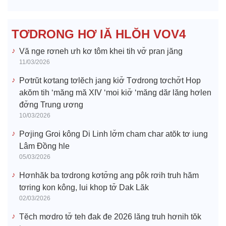
d
e
TƠDRONG HƠ IĂ HLŎH VOV4
o
Vă nge rơneh ưh kơ tôm khei tih vơ̆ pran jăng
11/03/2026
Pơtrŭt kơtang tơlĕch jang kiơ̆ Tơdrong tơchơ̆t Hop
akŏm tih ‘măng mă XIV ‘moi kiơ̆ ‘măng dăr lăng hơlen
đơ̆ng Trung ương
10/03/2026
Pơjing Groi kông Di Linh lơ̆m cham char atŏk tơ iung
Lâm Đồng hle
05/03/2026
Hơnhăk ba tơdrong kơtơ̆ng ang pôk rơih truh hăm
tơring kon kông, lui khop tơ̆ Dak Lăk
02/03/2026
Tĕch mơdro tơ̆ teh đak đe 2026 lăng truh hơnih tŏk