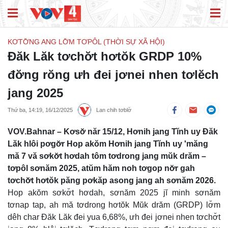
KƠTƠ̆NG ANG LƠ̆M TƠPÔL (THỜI SỰ XÃ HỘI)
Đăk Lăk tơchơ̆t hơtŏk GRDP 10%
đơ̆ng rŏng ưh đei jơnei nhen tơlĕch
jang 2025
Thứ ba, 14:19, 16/12/2025
Lan chih tơblơ̆
VOV.Bahnar – Kơsơ̆ năr 15/12, Hơnih jang Tĭnh uy Đăk
Lăk hlôi pơgơ̆r Hop akŏm Hơnih jang Tĭnh uy 'măng
mă 7 vă sơkơ̆t hơdah tôm tơdrong jang mŭk drăm –
tơpôl sơnăm 2025, atŭm hăm noh tơgop nơ̆r gah
tơchơ̆t hơtŏk păng pơkăp asong jang ah sơnăm 2026.
Hop akŏm sơkơ̆t hơdah, sơnăm 2025 jĭ minh sơnăm
tơnap tap, ah mă tơdrong hơtŏk Mŭk drăm (GRDP) lơ̆m
dêh char Đăk Lăk đei yua 6,68%, ưh đei jơnei nhen tơchơ̆t