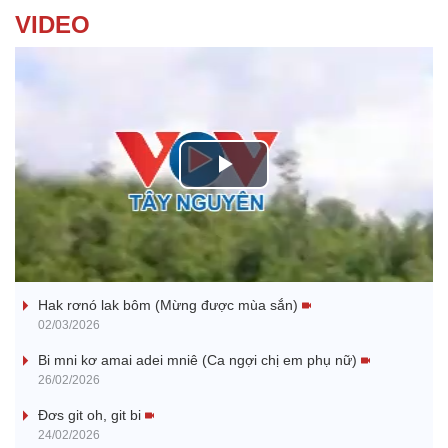
VIDEO
P
l
Nhớ bạn
a
Hak rơnó lak bôm (Mừng được mùa sắn)
y
02/03/2026
V
Bi mni kơ amai adei mniê (Ca ngợi chị em phụ nữ)
26/02/2026
i
Đơs git oh, git bi
24/02/2026