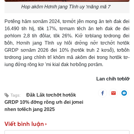
Hop akŏm Hơnih jang Tĭnh uy 'măng mă 7
Pơtêng hăm sơnăm 2024, tơmơ̆t jên mong ăn teh đak đei
16.490 tih hlj, tŏk 17%, tơmam tĕch ăn teh đak đe đei
pơhlom 2,8 tih đôlar, tŏk 26%. Kiơ̆ tơblang tơdrong đei
ƀôh, Hơnih jang Tĭnh uy hlôi drơ̆ng nơ̆r tơchơ̆t hơtŏk
GRDP sơnăm 2026 đei 10% (hơtŏk truh 2 kơsô̆), tơƀôh
tơdrong jang chĭnh trĭ khŏm mă akŏm đei trong hơtŏk tơ-
iung đơ̆ng rŏng kơ 'mi kial đak hơbông pơrăm.
Lan chih tơblơ̆
Đăk Lăk tơchơ̆t hơtŏk
Tags:
GRDP 10% đơ̆ng rŏng ưh đei jơnei
nhen tơlĕch jang 2025
Viết bình luận