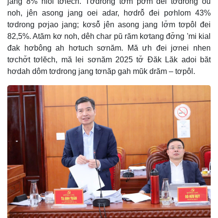
jang 8% hlôi tơlĕch. Tơdrong tơm pơm đei tơdrong ou
noh, jên asong jang oei adar, hơdrô̆ đei pơhlom 43%
tơdrong pơjao jang; kơsô̆ jên asong jang lơ̆m tơpôl đei
82,5%. Atăm kơ noh, dêh char pŭ răm kơtang đơ̆ng 'mi kial
đak hơbông ah hơtuch sơnăm. Mă ưh đei jơnei nhen
tơchơ̆t tơlĕch, mă lei sơnăm 2025 tơ̆ Đăk Lăk adoi băt
hơdah dôm tơdrong jang tơnăp gah mŭk drăm – tơpôl.