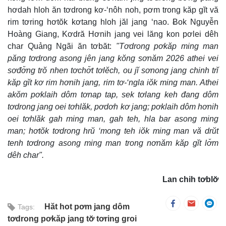
hơdah hloh ăn tơdrong kơ-‘nôh noh, pơm trong kăp gĭt vă
rim tơring hơtŏk kơtang hloh jăl jang ‘nao. Ƀok Nguyễn
Hoàng Giang, Kơdră Hơnih jang vei lăng kon pơlei dêh
char Quảng Ngãi ăn tơbăt:
"Tơdrong pơkăp ming man
păng tơdrong asong jên jang kŏng sơnăm 2026 athei vei
sơđơ̆ng trŏ nhen tơchơ̆t tơlĕch, ou jĭ sơnong jang chinh trĭ
kăp gĭt kơ rim hơnih jang, rim tơ-‘ngla iŏk ming man. Athei
akŏm pơklaih dôm tơnap tap, sek tơlang keh đang dôm
tơdrong jang oei tơhlăk, pơdơh kơ jang; pơklaih dôm hơnih
oei tơhlăk gah ming man, gah teh, hla bar asong ming
man; hơtŏk tơdrong hrŭ ‘mong teh iŏk ming man vă drŭt
tenh tơdrong asong ming man trong nơnăm kăp gĭt lơ̆m
dêh char".
Lan chih tơblơ̆
Hăt hot pơm jang dôm
Tags:
tơdrong pơkăp jang tơ̆ tơring groi