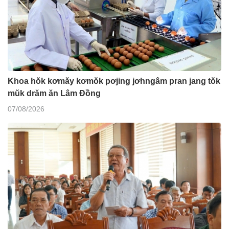
Khoa hŏk kơmăy kơmŏk pơjing jơhngâm pran jang tŏk
mŭk drăm ăn Lâm Đồng
07/08/2026