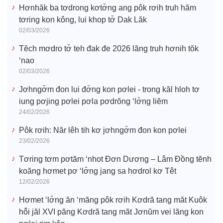
Hơnhăk ba tơdrong kơtơ̆ng ang pôk rơih truh hăm
tơring kon kông, lui khop tơ̆ Dak Lăk
02/03/2026
Tĕch mơdro tơ̆ teh đak đe 2026 lăng truh hơnih tŏk
‘nao
02/03/2026
Jơhngơ̆m đon lui đơ̆ng kon pơlei - trong kăl hloh tơ
iung pơjing pơlei pơla pơdrŏng ‘lơ̆ng liĕm
24/02/2026
Pôk rơih: Năr lêh tih kơ jơhngơ̆m đon kon pơlei
23/02/2026
Tơring tơm pơtăm ‘nhot Đơn Dương – Lâm Đồng tĕnh
koăng hơmet pơ ‘lơ̆ng jang sa hơdrol kơ Têt
12/02/2026
Hơmet ‘lơ̆ng ăn ‘măng pôk rơih Kơdră tang măt Kuôk
hô̆i jăl XVI păng Kơdră tang măt Jơnŭm vei lăng kon