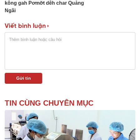
kông gah Pơmơ̆t dêh char Quảng
Ngãi
Viết bình luận
TIN CÙNG CHUYÊN MỤC