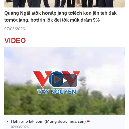
Quảng Ngãi atŏk hơnăp jang tơlĕch kon jên teh đak
tơmơ̆t jang, hơdrin iŏk đei tŏk mŭk drăm 9%
07/08/2026
VIDEO
P
l
Nhớ bạn
a
Hak rơnó lak bôm (Mừng được mùa sắn)
y
02/03/2026