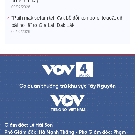
pơlei rim kâp
09/02/2026
“Puih mak sơlam teh đak ƀô̆ đô̆i kon pơlei tơgoăt dih
băl hơ iă” tơ̆ Gia Lai, Dak Lăk
06/02/2026
Cơ quan thường trú khu vực Tây Nguyên
Giám đốc: Lê Hải Sơn
Phó Giám đốc: Hà Mạnh Thắng - Phó Giám đốc: Phạm