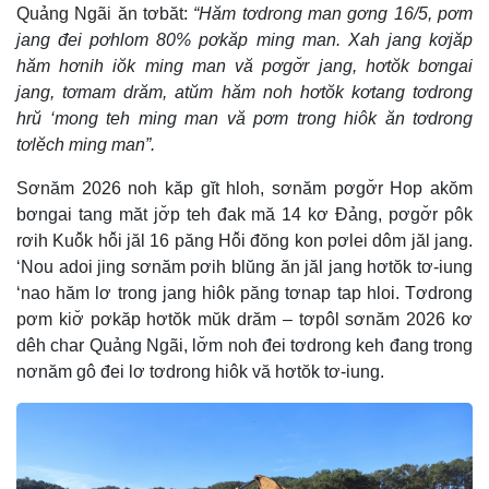
Quảng Ngãi ăn tơbăt:
“Hăm tơdrong man gơng 16/5, pơm
jang đei pơhlom 80% pơkăp ming man. Xah jang kơjăp
hăm hơnih iŏk ming man vă pơgơ̆r jang, hơtŏk bơngai
jang, tơmam drăm, atŭm hăm noh hơtŏk kơtang tơdrong
hrŭ ‘mong teh ming man vă pơm trong hiôk ăn tơdrong
tơlĕch ming man”.
Sơnăm 2026 noh kăp gĭt hloh, sơnăm pơgơ̆r Hop akŏm
bơngai tang măt jơ̆p teh đak mă 14 kơ Đảng, pơgơ̆r pôk
rơih Kuô̆k hô̆i jăl 16 păng Hô̆i đŏng kon pơlei dôm jăl jang.
‘Nou adoi jing sơnăm pơih blŭng ăn jăl jang hơtŏk tơ-iung
‘nao hăm lơ trong jang hiôk păng tơnap tap hloi. Tơdrong
pơm kiơ̆ pơkăp hơtŏk mŭk drăm – tơpôl sơnăm 2026 kơ
dêh char Quảng Ngãi, lơ̆m noh đei tơdrong keh đang trong
nơnăm gô đei lơ tơdrong hiôk vă hơtŏk tơ-iung.