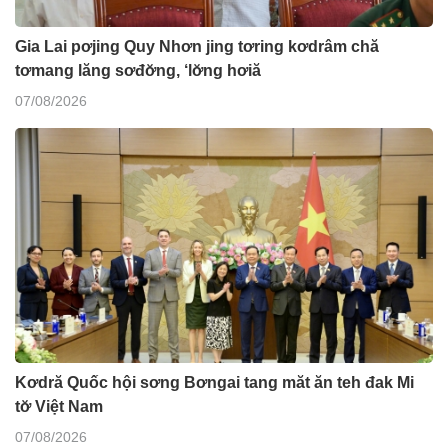
Gia Lai pơjing Quy Nhơn jing tơring kơdrâm chă
tơmang lăng sơđơ̆ng, ‘lơ̆ng hơiă
07/08/2026
Kơdră Quốc hội sơng Bơngai tang măt ăn teh đak Mi
tơ̆ Việt Nam
07/08/2026