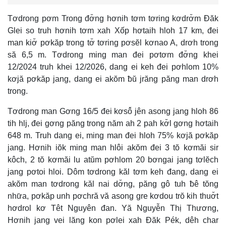
Tơdrong pơm Trong đơ̆ng hơnih tơm tơring kơdrơ̆m Đăk
Glei so truh hơnih tơm xah Xốp hơtaih hloh 17 km, đei
man kiơ̆ pơkăp trong tơ̆ tơring pơsĕl kơnao A, drơh trong
să 6,5 m. Tơdrong ming man đei pơtơm đơ̆ng khei
12/2024 truh khei 12/2026, dang ei keh đei pơhlom 10%
kơjă pơkăp jang, dang ei akŏm ƀŭ jrăng păng man drơh
trong.
Tơdrong man Gơng 16/5 đei kơsô̆ jên asong jang hloh 86
tih hlj, đei gơng păng trong năm ah 2 pah kơ̆l gơng hơtaih
648 m. Truh dang ei, ming man đei hloh 75% kơjă pơkăp
jang. Hơnih iŏk ming man hlôi akŏm đei 3 tŏ kơmăi sir
kôch, 2 tŏ kơmăi lu atŭm pơhlom 20 bơngai jang tơlĕch
jang pơtoi hloi. Dôm tơdrong kăl tơm keh đang, dang ei
akŏm man tơdrong kăl nai dơ̆ng, păng gô tuh ƀê tŏng
như̆a, pơkăp unh pơchră vă asong gre kơdou trŏ kih thuơ̆t
hơdrol kơ Têt Nguyên đan. Yă Nguyễn Thị Thương,
Hơnih jang vei lăng kon pơlei xah Đăk Pék, dêh char