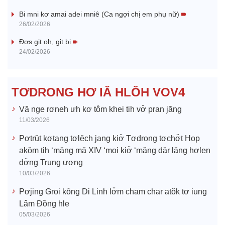
V
Bi mni kơ amai adei mniê (Ca ngợi chị em phụ nữ)
26/02/2026
i
Đơs git oh, git bi
24/02/2026
d
e
TƠDRONG HƠ IĂ HLŎH VOV4
o
Vă nge rơneh ưh kơ tôm khei tih vơ̆ pran jăng
11/03/2026
Pơtrŭt kơtang tơlĕch jang kiơ̆ Tơdrong tơchơ̆t Hop
akŏm tih ‘măng mă XIV ‘moi kiơ̆ ‘măng dăr lăng hơlen
đơ̆ng Trung ương
10/03/2026
Pơjing Groi kông Di Linh lơ̆m cham char atŏk tơ iung
Lâm Đồng hle
05/03/2026