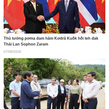
Thủ tướng pơma đam hăm Kơdră Kuô̆k hô̆i teh đak
Thái Lan Sophon Zaram
07/08/2026