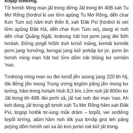
kơjăp sơđơ̆ng.
Tơ̆ hơnih Ming man jăl trong đơ̆ng Jăl trong tih 40B xah Tu
Mơ Rông (hơdrol ki oei lơ̆m apŭng Tu Mơ Rông, dêh char
Kon Tum so) năm truh thôn 8, xah Đăk Pxi (hơdrol ki oei
lơ̆m apŭng Đăk Hà, dêh char Kon Tum so), dang ei noh
dêh char Quảng Ngãi, tơdrong hăt hot pơm jang đei ƀôh
hơdah. Đơ̆ng pơgê hrôih truh kơsơ̆ măng, kơmăi kơmŏk
pơm jang hơnơ̆ng, bơngai jang kiơ̆ pơkăp tur jơ, pơm ăn
hơnih ming man hăt hot lơ̆m dôm năr blŭng kơ sơnăm
'nao.
Tơdrong ming man ou đei kơsô̆ jên asong jang 220 tih hlj,
iŏk đơ̆ng jên mong Trung ương tơgŭm păng jên mong kơ
tơring, hăm trong hơtaih hloh 8,3 km. Lơ̆m noh jăl 800m kơ
Jăl trong tih 40B đei pơih să, jăl nai noh đei man 'nao. Ah
keh đang, jăl trong gô tơroh xah Tu Mơ Rông hăm xah Đăk
Pxi, tơgop hơtŏk tơ-iung mŭk drăm – tơpôl, vei sơđơ̆ng
tơpôl tơring, atŭm hăm noh iŏk yua tơnăp groi teh păng
pơjing dôm hơnih oei xa ăn kon pơlei rok kiơ̆ jăl trong.