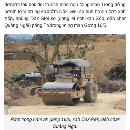
dơnơm tŏk bŏk đei tơlĕch man noh Ming man Trong đơ̆ng
hơnih tơm tơring kơdrơ̆m Đăk Glei so truh hơnih tơm xah
Xốp, apŭng Đăk Glei so (dang ei noh xah Xốp, dêh char
Quảng Ngãi) păng Tơdrong ming man Gơng 16/5.
Pơm trong năm ah gơng 16/5, xah Đăk Pék, dêh char
Quảng Ngãi