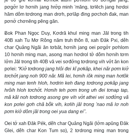
pơgơ̆r lơ hơnih jang hrơ̆p minh 'măng, tơlĕch jang hơdoi
hăm dôm tơdrong man drơh, pơlăp đing pơchoh đak, man
pơnơ̆ chơnĕng pĕng găn.
Ƀok Phan Ngọc Duy, Kơdră khul ming man Jăl trong tih
40B xah Tu Mơ Rông năm truh thôn 8, xah Đăk Pxi, dêh
char Quảng Ngãi ăn tơbăt, hơnih jang oei pơgơ̆r pơhlom
10 hơnih ming man, asong man hơdrol tơ̆ dôm hơnih tơm
lơ̆m Jăl trong tih 40B vă vei sơđơ̆ng tơdrong vih vơ̆t ăn kon
pơlei:
“Kiơ̆ tơdrong jang hlôi đei kĭ pơkăp, khei năr pơm kiơ̆
tơchơ̆t jang noh 900 năr. Mă lei, hơnih iŏk ming man hơtŏk
ming man tenh hloh, hơdrin keh đang tơdrong pơkăp jang
hrôih hloh tơchơ̆t. Hơnih teh pơm trong ưh đei tơnap tap,
mă kăl noh tơdrong asong gre vih vơ̆t athei vei sơđơ̆ng vă
kon pơlei gơh chă bô̆k vih, kơlih jăl trong 'nao mă lơ noh
pơm kiơ̆ dôm jăl trong oei yua dang ei".
Oei tơ̆ xah Đăk Pék, dêh char Quảng Ngãi (lơ̆m apŭng Đăk
Glei, dêh char Kon Tum so), 2 tơdrong ming man trong