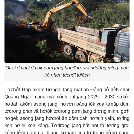
Gre kơmăi kơmŏk pơm jang hơnơ̆ng, vei sơđơ̆ng ming man
trŏ nhen tơchơ̆t tơlĕch
Tơchơ̆t Hop akŏm Bơngai tang măt ăn Đảng ƀô̆ dêh char
Quảng Ngãi ‘măng mă mônh, jăl jang 2025 – 2030 sơkơ̆t
hơdah akŏm asong jang, hơvơn păng iŏk yua tơnăp dôm
tơdrong pran vă hơtŏk tơdrong pơm jang drơ̆ng minh, gơh
hơgei; asong jang hơdrol ăn dôm xah hơtaih yaih, tơring
kon pơlei kon kông. Tơdrong jang hăt hot tơ̆ tơring groi
kông lơ̆m dôm năr blŭng sơnăm jing tơdrong bơ̆ng pang