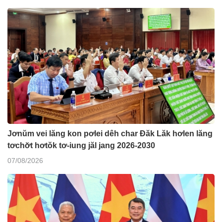
Jơnŭm vei lăng kon pơlei dêh char Đăk Lăk hơlen lăng
tơchơ̆t hơtŏk tơ-iung jăl jang 2026-2030
07/08/2026