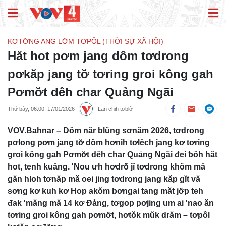
KƠTƠ̆NG ANG LƠ̆M TƠPÔL (THỜI SỰ XÃ HỘI)
Hăt hot pơm jang dôm tơdrong
pơkăp jang tơ̆ tơring groi kông gah
Pơmơ̆t dêh char Quảng Ngãi
Thứ bảy, 06:00, 17/01/2026
Lan chih tơblơ̆
VOV.Bahnar – Dôm năr blŭng sơnăm 2026, tơdrong
pơlong pơm jang tơ̆ dôm hơnih tơlĕch jang kơ tơring
groi kông gah Pơmơ̆t dêh char Quảng Ngãi đei ƀôh hăt
hot, tenh kuăng. 'Nou ưh hơdrô̆ jĭ tơdrong khŏm mă
găn hloh tơnăp mă oei jing tơdrong jang kăp gĭt vă
sơng kơ kuh kơ Hop akŏm bơngai tang măt jơ̆p teh
đak 'măng mă 14 kơ Đảng, tơgop pơjing um ai 'nao ăn
tơring groi kông gah pơmơ̆t, hơtŏk mŭk drăm – tơpôl