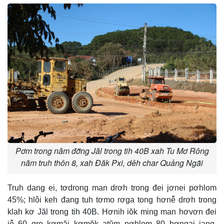
Pơm trong năm đơ̆ng Jăl trong tih 40B xah Tu Mơ Rông
năm truh thôn 8, xah Đăk Pxi, dêh char Quảng Ngãi
Truh dang ei, tơdrong man drơh trong đei jơnei pơhlom
45%; hlôi keh đang tuh tơmo rơga tong hơnê̆ drơh trong
klah kơ Jăl trong tih 40B. Hơnih iŏk ming man hơvơn đei
jê̆ 60 gre kơmăi kơmŏk atŭm pơhlom 80 bơngai jang,