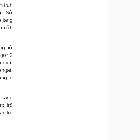
m truh
ng. Sở
ŏ jang
ơmơ̆t,
ng bơ̆
gơ̆r 2
ei dôm
ơngai.
ing to
” kang
oi trŏ
ăn trŏ