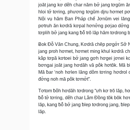
joăt jang kơ dêh char năm bơ̆ jang tơgŭm ăn
hloi tơ̆ tơring, phương tơgŭm djru hơmet pơ 
Nội vụ hăm Ban Pháp chế Jơnŭm vei lăng k
pơtruh ăn kơdră kơpal hơnơ̆ng pơjao dơ̆ng k
tơplih bơ̆ jang kang ƀô̆ trŏ lăp hăm tơdrong b
Ƀok Đỗ Văn Chung, Kơdră chĕp pơgơ̆r Sở Nội
jang proh hơmet, hơmet ming khul kơdră chĕp
kâp tơpă kơtoei bơ̆ jang gơh hơgei jơnei kơ
bơngai joăt jang hơdăh vă pôk hơtŏk. Mă bl
Mă ƀar ‘noh hơlen lăng dôm tơring hơdrol o
đơ̆ng noh mă pôk tơmơ̆t”.
Tơtom ƀôh hơdăh tơdrong “ưh kơ trŏ lăp, hơn
ƀô̆ tơ̆ tơring, dêh char Lâm Đồng tŏk bŏk hơn
lăp, kang ƀô̆ bơ̆ jang ƀlep tơdrong jang, ƀl
lăp.