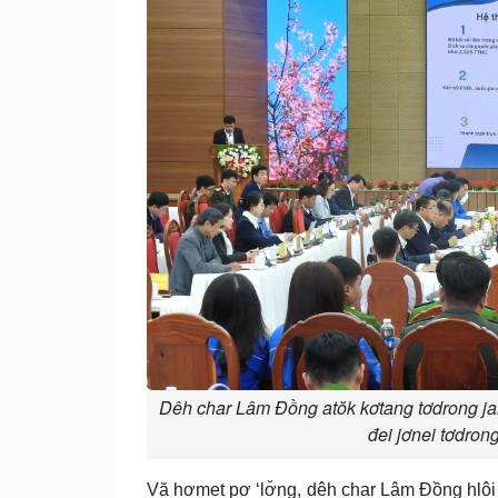
Dêh char Lâm Đồng atŏk kơtang tơdrong jan
đei jơnei tơdrong
Vă hơmet pơ ‘lơ̆ng, dêh char Lâm Đồng hlôi