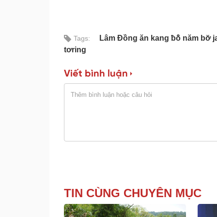
Lâm Đồng ăn kang ƀô̆ năm bơ̆ j
Tags:
tơring
Viết bình luận
TIN CÙNG CHUYÊN MỤC