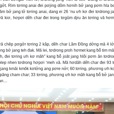
gơ̆t. Rim tơring anai đei pơjing dôm hơnih bơ̆ jang pơm hla b
m bơ̆ jang tơ̆ tơring anai, dang ei 26 ‘nu ưh kơ đei tơdrong j
 yă kiơ, hơpơi dêh char đei trong tơgŭm djru ăn tơring vă hơ
dră chĕp pơgơ̆r tơring 2 kâp, dêh char Lâm Đồng dơ̆ng mă 4 lơ
ong bơ̆ jang teh đak. Mă lei, tơdrong proh hơmet kang ƀô̆ tim mă
ăh, đei tơring ưh kơ măh” kang ƀô̆ joăt jang hlôi pơm ăn tơdro
i ƀlep nhen tơdrong hơpơi ‘meh vă. Mă hơdăh dêh char đei 93 t
̆ jang kmăi kmŏk kơtơ̆ng ang pơre nơ̆r; 60 tơring, phương ưh 
h păng cham char; 33 tơring, phương ưh kơ măh kang ƀô̆ bơ̆ jan
man…