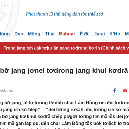
 Nùng
Dao
Mông
Thái
Bahnar
Ê đê
Jarai
K'Ho
M
Trong jang teh đak tơjur ăn păng tơdrong hơrih (Chính sách 
ơ̆ jang jơnei tơdrong jang khul kơdră
lơ̆ nơ̆r.
 bơ̆ jang, tơ̆ lơ tơring tơ̆ dêh char Lâm Đồng oei đei tơdro
p jang ưh kơ ƀlep” – “đei tơring rơkăh, đei tơring ưh kơ m
bơ̆ jang kơ khul kơdră chĕp pơgơ̆r tơring tim mă iŏk đei jơ
im mă gan lăp ou, dêh char Lâm Đồng tŏk bŏk tơlĕch lơ tr