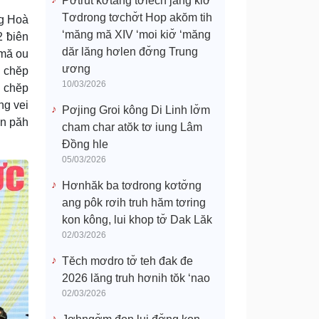
Pơtrŭt kơtang tơlĕch jang kiơ̆
Tơdrong tơchơ̆t Hop akŏm tih
ng Hoà
‘măng mă XIV ‘moi kiơ̆ ‘măng
2 ƀiên
dăr lăng hơlen đơ̆ng Trung
 mă ou
ương
̆ chĕp
10/03/2026
ă chĕp
ng vei
Pơjing Groi kông Di Linh lơ̆m
en păh
cham char atŏk tơ iung Lâm
Đồng hle
05/03/2026
Hơnhăk ba tơdrong kơtơ̆ng
ang pôk rơih truh hăm tơring
kon kông, lui khop tơ̆ Dak Lăk
02/03/2026
Tĕch mơdro tơ̆ teh đak đe
2026 lăng truh hơnih tŏk ‘nao
02/03/2026