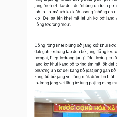
jang ‘noh ưh kơ đei, đe ‘nhŏng oh tôch pơn
loh lơ liơ mă ưh kơ klăh asong ‘nhŏng oh nă
kiơ. Đei sa jên khei mă lei ưh kơ bơ̆ jang
‘lơ̆ng tơdrong ‘nou”.
Đơ̆ng rŏng khei blŭng bơ̆ jang kiơ̆ khul kơ
đak găh tơdrong lăp đon bơ̆ jang ‘lơ̆ng tơdr
bơngai, ƀlep tơdrong jang”, “đei tơring rơk
jang kơ khul kang ƀô̆ tơring tim mă iŏk đe
phương ưh kơ đei kang ƀô̆ joăt jang găh bơ
kang ƀô̆ bơ̆ jang vei lăng mŭk drăm bri bră
tơdrong jang vei lăng tơ iung pơjing ming 