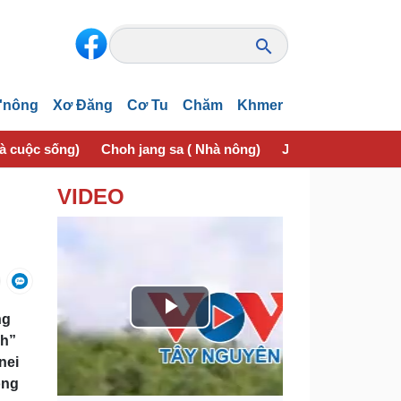
'nông
Xơ Đăng
Cơ Tu
Chăm
Khmer
và cuộc sống)
Choh jang sa ( Nhà nông)
Jơhngơ̆m pran (Sứ
VIDEO
ng
P
ăh”
l
nei
ong