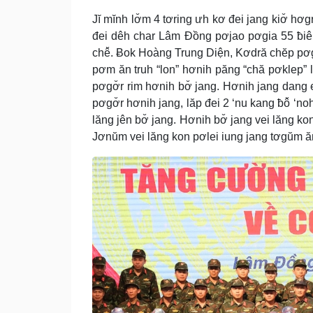
Jĭ mĭnh lơ̆m 4 tơring ưh kơ đei jang kiơ̆ hơ
đei dêh char Lâm Đồng pơjao pơgia 55 ƀiên c
chê̆. Ƀok Hoàng Trung Diện, Kơdră chĕp pơg
pơm ăn truh “lon” hơnih păng “chă pơklep” lơ
pơgơ̆r rim hơnih bơ̆ jang. Hơnih jang dang
pơgơ̆r hơnih jang, lăp đei 2 ‘nu kang ƀô̆ ‘no
lăng jên bơ̆ jang. Hơnih bơ̆ jang vei lăng k
Jơnŭm vei lăng kon pơlei iung jang tơgŭm ăn 