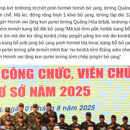
grop kiơ̆ tơdrong tơchơ̆t proh hơmet hơnih bơ̆ jang, tơring Quả
hê̆. Mă lei, đơ̆ng rŏng hloh 1 khei bơ̆ jang, tơring lăp đei 3
ơ̆r Hơnih vei lăng kon pơlei tơring Quảng Hòa tơbăt, tơdrong
̆m tơmơ̆t kang ƀô̆ tŏk bơ̆ jang:“Mă kăl lơ̆m pôk hơtŏk kang ƀô
 ei tim mă đei kơ iĕng kơdră chĕp pơgơ̆r păng tim mă đei kơdr
h kang ƀô̆ joăt jang bơ̆ jang proh hơmet hla bơar, kang ƀô̆ bơ̆ ja
on pơlei tơring pôk tơmơ̆t mĭnh ƀar ‘nu kơdră lơ̆m Đảng adoi nh
Hơnih vei lăng kon pơlei tơring lơ̆m chĕp pơgơ̆r bơ̆ jang”.