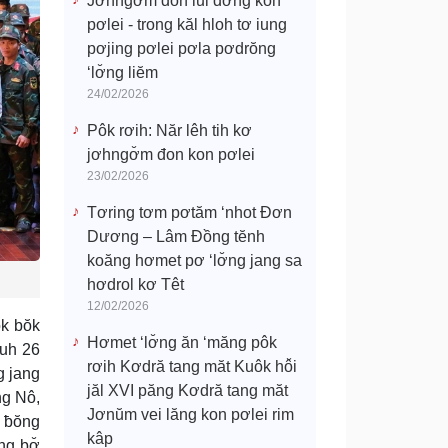
Jơhngơ̆m đon lui đơ̆ng kon
pơlei - trong kăl hloh tơ iung
pơjing pơlei pơla pơdrŏng
‘lơ̆ng liĕm
24/02/2026
Pôk rơih: Năr lêh tih kơ
jơhngơ̆m đon kon pơlei
23/02/2026
Tơring tơm pơtăm ‘nhot Đơn
Dương – Lâm Đồng tĕnh
koăng hơmet pơ ‘lơ̆ng jang sa
hơdrol kơ Têt
12/02/2026
ŏk bŏk
Hơmet ‘lơ̆ng ăn ‘măng pôk
ruh 26
rơih Kơdră tang măt Kuôk hô̆i
g jang
jăl XVI păng Kơdră tang măt
ng Nô,
Jơnŭm vei lăng kon pơlei rim
ă ƀŏng
kâp
ng bơ̆