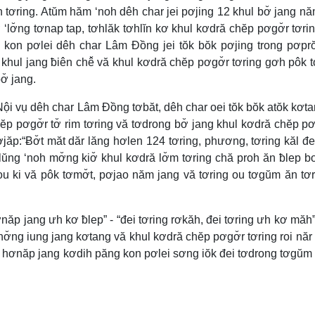
 tơring. Atŭm hăm ‘noh dêh char jei pơjing 12 khul bơ̆ jang nă
‘lơ̆ng tơnap tap, tơhlăk tơhlĭn kơ khul kơdră chĕp pơgơ̆r tơri
on pơlei dêh char Lâm Đồng jei tŏk bŏk pơjing trong pơpr
hul jang ƀiên chê̆ vă khul kơdră chĕp pơgơ̆r tơring gơh pôk t
ơ̆ jang.
 vụ dêh char Lâm Đồng tơbăt, dêh char oei tŏk bŏk atŏk kơta
 pơgơ̆r tơ̆ rim tơring vă tơdrong bơ̆ jang khul kơdră chĕp pơ
jăp:“Ƀơ̆t măt dăr lăng hơlen 124 tơring, phương, tơring kăl đ
ŭng ‘noh mơ̆ng kiơ̆ khul kơdră lơ̆m tơring chă proh ăn ƀlep b
u ki vă pôk tơmơ̆t, pơjao năm jang vă tơring ou tơgŭm ăn tơr
ăp jang ưh kơ ƀlep” - “đei tơring rơkăh, đei tơring ưh kơ măh
ơ̆ng iung jang kơtang vă khul kơdră chĕp pơgơ̆r tơring roi năr r
ep hơnăp jang kơdih păng kon pơlei sơng iŏk đei tơdrong tơgŭm 