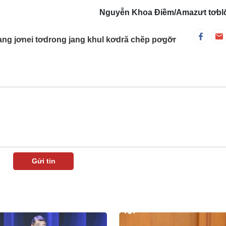
Nguyễn Khoa Điềm/Amazưt tơblơ̆ 
ang jơnei tơdrong jang khul kơdră chĕp pơgơ̆r