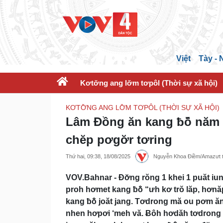
Việt
Tày -
Kơtơ̆ng ang lơ̆m tơpôl (Thời sự xã hội)
KƠTƠ̆NG ANG LƠ̆M TƠPÔL (THỜI SỰ XÃ HỘI)
Lâm Đồng ăn kang ƀô̆ năm b
chĕp pơgơ̆r tơring
Thứ hai, 09:38, 18/08/2025
Nguyễn Khoa Điềm/Amazưt tơb
VOV.Bahnar - Đơ̆ng rŏng 1 khei 1 puăt iung
proh hơmet kang ƀô̆ “ưh kơ trŏ lăp, hơnă
kang ƀô̆ joăt jang. Tơdrong mă ou pơm ăn 
nhen hơpơi ‘meh vă. Ƀôh hơdăh tơdrong t