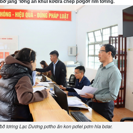
ơ̆ jang ‘lơ̆ng ăn khul kơdră chĕp pơgơ̆r rim tơring.
ƀô̆ tơring Lạc Dương pơtho ăn kon pơlei pơm hla bơar.