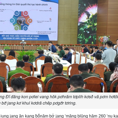
g Đĭ đăng kon pơlei vang hŏk pơhrăm tơplih kơsô̆ vă pơm hơtŏk
 bơ̆ jang kơ khul kơdră chĕp pơgơ̆r tơring.
 iung jang ăn kang ƀô̆năm bơ̆ jang ‘măng blŭng hăm 260 ‘nu ka