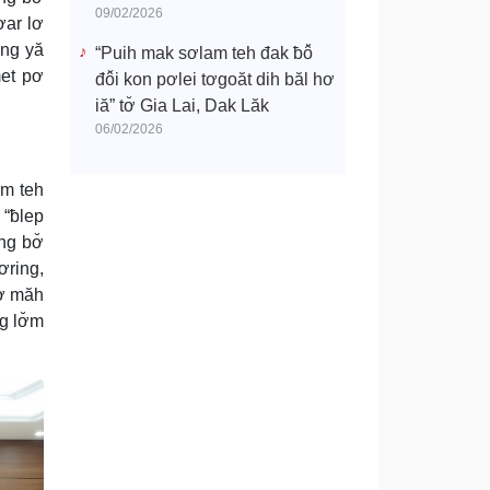
09/02/2026
ơar lơ
ang yă
“Puih mak sơlam teh đak ƀô̆
met pơ
đô̆i kon pơlei tơgoăt dih băl hơ
iă” tơ̆ Gia Lai, Dak Lăk
06/02/2026
̆m teh
 “ƀlep
ng bơ̆
ơring,
kơ măh
g lơ̆m