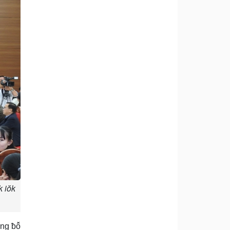
 iŏk
ng ƀô̆