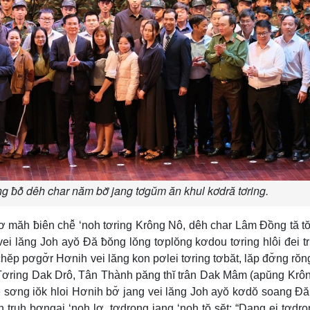
 ƀô̆ dêh char năm bơ̆ jang tơgŭm ăn khul kơdră tơring.
 măh ƀiên chê̆ ‘noh tơring Krông Nô, dêh char Lâm Đồng tă t
vei lăng Joh ayŏ Đă ƀŏng lŏng tơplŏng kơdou tơring hlôi đei t
ĕp pơgơ̆r Hơnih vei lăng kon pơlei tơring tơbăt, lăp đơ̆ng rŏn
i: Tơring Dak Drô, Tân Thành păng thĭ trân Dak Mâm (apŭng Krô
 sơng iŏk hloi Hơnih bơ̆ jang vei lăng Joh ayŏ kơdŏ soang Đ
truh bơngai ‘noh lơ, tơdrong jang ‘noh tŏ sĕt: “Dang ei tơdro