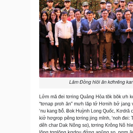
Lâm Đồng hlôi ăn kơhrĕng kang
Lơ̆m mă đei tơring Quảng Hòa tŏk bŏk ưh kơ
“tơnap proh ăn” mưh lăp tơ̆ Hơnih bơ̆ jang 
‘nu kang ƀô̆. Ƀok Huỳnh Long Quốc, Kơdră ch
kiơ̆ hơgrop pêng tơring jing mĭnh, ‘noh đe
dêh char Dak Nông so), tơring Krông Nô hle
lŏng tơplŏng kơdou đơ̆ng apŭng so, pơm ăn 