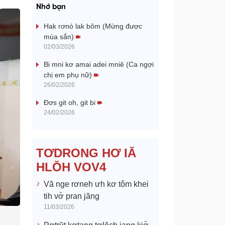
a
Nhớ bạn
y
Hak rơnó lak bôm (Mừng được
mùa sắn)
V
02/03/2026
Bi mni kơ amai adei mniê (Ca ngợi
i
chị em phụ nữ)
26/02/2026
d
Đơs git oh, git bi
e
24/02/2026
o
TƠDRONG HƠ IĂ
HLŎH VOV4
Vă nge rơneh ưh kơ tôm khei
tih vơ̆ pran jăng
11/03/2026