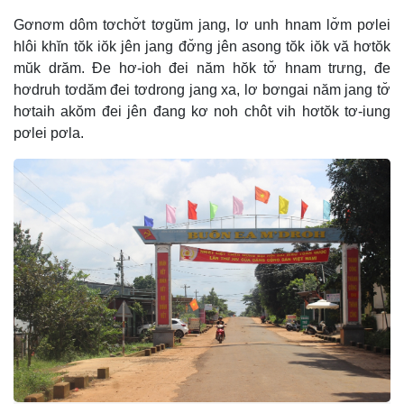
Gơnơm dôm tơchơ̆t tơgŭm jang, lơ unh hnam lơ̆m pơlei
hlôi khĭn tŏk iŏk jên jang đơ̆ng jên asong tŏk iŏk vă hơtŏk
mŭk drăm. Đe hơ-ioh đei năm hŏk tơ̆ hnam trưng, đe
hơdruh tơdăm đei tơdrong jang xa, lơ bơngai năm jang tơ̆
hơtaih akŏm đei jên đang kơ noh chôt vih hơtŏk tơ-iung
pơlei pơla.