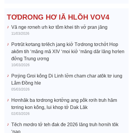
e
TƠDRONG HƠ IĂ HLŎH VOV4
o
Vă nge rơneh ưh kơ tôm khei tih vơ̆ pran jăng
11/03/2026
Pơtrŭt kơtang tơlĕch jang kiơ̆ Tơdrong tơchơ̆t Hop
akŏm tih ‘măng mă XIV ‘moi kiơ̆ ‘măng dăr lăng hơlen
đơ̆ng Trung ương
10/03/2026
Pơjing Groi kông Di Linh lơ̆m cham char atŏk tơ iung
Lâm Đồng hle
05/03/2026
Hơnhăk ba tơdrong kơtơ̆ng ang pôk rơih truh hăm
tơring kon kông, lui khop tơ̆ Dak Lăk
02/03/2026
Tĕch mơdro tơ̆ teh đak đe 2026 lăng truh hơnih tŏk
‘nao