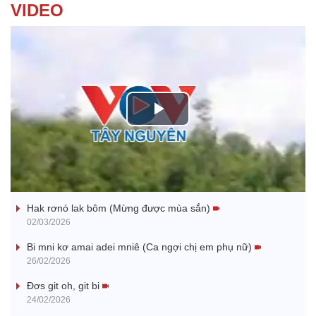
VIDEO
P
l
Nhớ bạn
a
Hak rơnó lak bôm (Mừng được mùa sắn)
y
02/03/2026
V
Bi mni kơ amai adei mniê (Ca ngợi chị em phụ nữ)
26/02/2026
i
Đơs git oh, git bi
24/02/2026
d