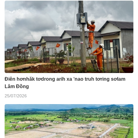
Điên hơnhăk tơdrong arih xa ‘nao truh tơring sơlam
Lâm Đồng
25/07/2026