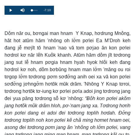
Remaining
-7:10
Loaded
:
Progress
:
Play
Mute
0%
0%
Time
Dôm năr ou, bơngai man hnam Y Knap, hơdrung Mnông,
hăt hot atŭm hăm 'nhŏng oh lơ̆m pơlei Ea M’Droh keh
đang jê̆ mơjĭt tŏ hnam 'nao vă tom pơjao ăn kon pơlei
hơdrol kơ năr lêh Kuôk khanh. Atŭm hăm dôm jĭt tơdrong
jang sut lê̆ hnam pơgia hnam hyah hyok hlôi keh đang
hơdrol kơ noh, dôm bơbŭng hnam man lơ̆m 'măng ou roi
tơgop lơ̆m tơdrong pơm sơđơ̆ng anih oei xa vă kon pơlei
sơđơ̆ng jơhngơ̆m hơtŏk mŭk drăm. 'Nhŏng Y Knap tơroi,
tơdrong hơtŏk tơ-iung kơ pơlei pơla adoi jing tơdrong jang
đei yua păng tơdrong sô̆ kơ 'nhŏng:
“Ƀôh kon pơlei akŏm
jang hơtŏk mŭk drăm hloh, pơ-'nam jang xa. Tơdrong hơrih
kon pơlei dang ei adoi đei tơdrong tơplih hơdah. Đơ̆ng
tơdrong tơplih noh kon pơlei kĕ chă ming hơmet hnam oei,
asong đei tơdrong pơm jang ăn 'nhŏng oh lơ̆m pơlei, vang
jang tơdrong jang ming man hnam, man tơdrong kăl ou to,