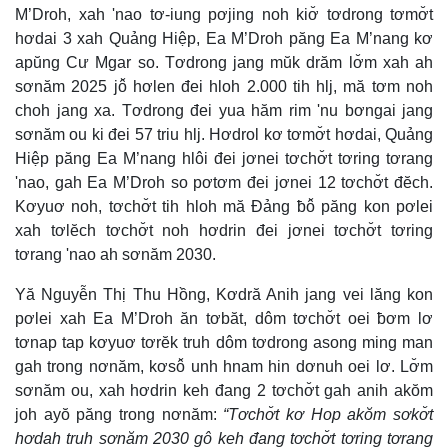
M’Droh, xah 'nao tơ-iung pơjing noh kiơ̆ tơdrong tơmơ̆t
hơdai 3 xah Quảng Hiệp, Ea M’Droh păng Ea M’nang kơ
apŭng Cư Mgar so. Tơdrong jang mŭk drăm lơ̆m xah ah
sơnăm 2025 jô̆ hơlen đei hloh 2.000 tih hlj, mă tơm noh
choh jang xa. Tơdrong đei yua hăm rim 'nu bơngai jang
sơnăm ou ki đei 57 triu hlj. Hơdrol kơ tơmơ̆t hơdai, Quảng
Hiệp păng Ea M’nang hlôi đei jơnei tơchơ̆t tơring tơrang
'nao, gah Ea M’Droh so pơtơm đei jơnei 12 tơchơ̆t đĕch.
Kơyuơ noh, tơchơ̆t tih hloh mă Đảng ƀô̆ păng kon pơlei
xah tơlĕch tơchơ̆t noh hơdrin đei jơnei tơchơ̆t tơring
tơrang 'nao ah sơnăm 2030.
Yă Nguyễn Thị Thu Hồng, Kơdră Anih jang vei lăng kon
pơlei xah Ea M’Droh ăn tơbăt, dôm tơchơ̆t oei ƀơm lơ
tơnap tap kơyuơ tơrĕk truh dôm tơdrong asong ming man
gah trong nơnăm, kơsô̆ unh hnam hin dơnuh oei lơ. Lơ̆m
sơnăm ou, xah hơdrin keh đang 2 tơchơ̆t gah anih akŏm
joh ayŏ păng trong nơnăm:
“Tơchơ̆t kơ Hop akŏm sơkơ̆t
hơdah truh sơnăm 2030 gô keh đang tơchơ̆t tơring tơrang