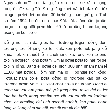
Nguy soh pơđĭ pơlei tang găn kon pơlei kiơ̆ kăch mạng,
rong ôn đe kang ƀô̆. Đơ̆ng rŏng khei năr teh đak đei iŏk
rơngei, pơlei đei pơhlom 30 bơbŭng hnam grê gra. Truh
sơnăm 1994, ƀô̆ đô̆i dêh char Đăk Lăk atŭm hăm jơnŭm
pơgơ̆r tơring hlôi pơm hloh 60 tŏ bơbŭng hnam kơjung
asong ăn kon pơlei.
Đơ̆ng noh truh dang ei, hăm tơdrong tơgŭm đơ̆ng dôm
tơdrong tơchơ̆t jang kơ teh đak, kon pơlei iŏk jang kiơ̆
khua hŏk kih thuơ̆t lơ̆m choh jang xa, rong kon tơrong,
tơplih hơdrĕch 'long pơtăm. Um ai pơlei pơla roi năr roi đei
tơplih 'lơ̆ng. Dang ei pơlei đei hloh 300 unh hnam hăm jê̆
1.100 măt bơngai, lơ̆m noh mă lơ jĭ bơngai kon kông.
Tơguăt hăm pơlei pơla đơ̆ng lơ tơdrong kăp gĭt kơ
tơdrong hơrih, yă H'Rit Ksơr chơt hơ-iă ăn tơbăt:
“Dang ei
trong vih vơ̆t lơ̆m pơlei mă yak jơ̆ng adoi ưh kơ đei hli kơ
jơla ƀet bơih, trong nơnăm gre vih vơ̆t roi năr roi kơdrơ̆m
chơt, ah kơmăng đei unh pơchră hơdah, kon pơlei hơrih
jang xa 'lơ̆ng hăm dih băl, tơguăt tơguăl dih băl”.