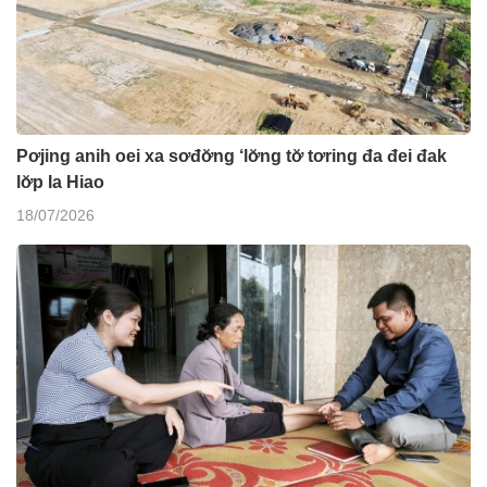
Pơjing anih oei xa sơđơ̆ng ‘lơ̆ng tơ̆ tơring đa đei đak
lơ̆p Ia Hiao
18/07/2026