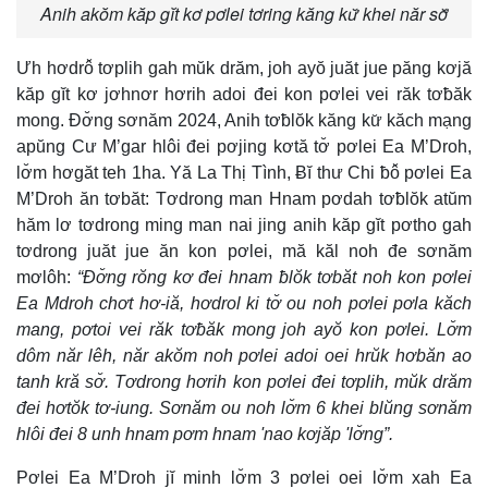
Anih akŏm kăp gĭt kơ pơlei tơring kăng kư̆ khei năr sơ̆
Ưh hơdrô̆ tơplih gah mŭk drăm, joh ayŏ juăt jue păng kơjă
kăp gĭt kơ jơhnơr hơrih adoi đei kon pơlei vei răk tơƀăk
mong. Đơ̆ng sơnăm 2024, Anih tơƀlŏk kăng kư̆ kăch mạng
apŭng Cư M’gar hlôi đei pơjing kơtă tơ̆ pơlei Ea M’Droh,
lơ̆m hơgăt teh 1ha. Yă La Thị Tình, Ƀĭ thư Chi ƀô̆ pơlei Ea
M’Droh ăn tơbăt: Tơdrong man Hnam pơdah tơƀlŏk atŭm
hăm lơ tơdrong ming man nai jing anih kăp gĭt pơtho gah
tơdrong juăt jue ăn kon pơlei, mă kăl noh đe sơnăm
mơlôh:
“Đơ̆ng rŏng kơ đei hnam ƀlŏk tơbăt noh kon pơlei
Ea Mdroh chơt hơ-iă, hơdrol ki tơ̆ ou noh pơlei pơla kăch
mang, pơtoi vei răk tơƀăk mong joh ayŏ kon pơlei. Lơ̆m
dôm năr lêh, năr akŏm noh pơlei adoi oei hrŭk hơbăn ao
tanh kră sơ̆. Tơdrong hơrih kon pơlei đei tơplih, mŭk drăm
đei hơtŏk tơ-iung. Sơnăm ou noh lơ̆m 6 khei blŭng sơnăm
hlôi đei 8 unh hnam pơm hnam 'nao kơjăp 'lơ̆ng”.
Pơlei Ea M’Droh jĭ minh lơ̆m 3 pơlei oei lơ̆m xah Ea