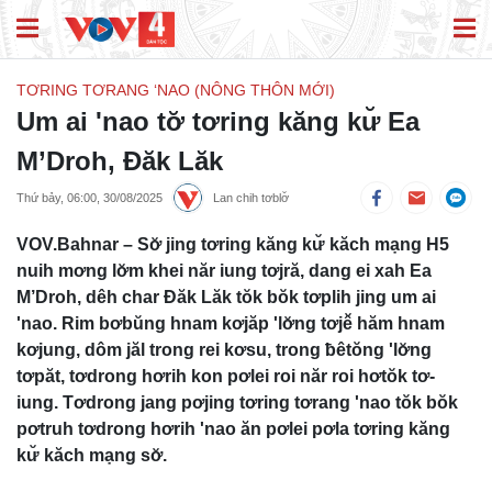
TƠRING TƠRANG ‘NAO (NÔNG THÔN MỚI)
Um ai 'nao tơ̆ tơring kăng kư̆ Ea
M’Droh, Đăk Lăk
Thứ bảy, 06:00, 30/08/2025
Lan chih tơblơ̆
VOV.Bahnar – Sơ̆ jing tơring kăng kư̆ kăch mạng H5
nuih mơng lơ̆m khei năr iung tơjră, dang ei xah Ea
M’Droh, dêh char Đăk Lăk tŏk bŏk tơplih jing um ai
'nao. Rim bơbŭng hnam kơjăp 'lơ̆ng tơjê̆ hăm hnam
kơjung, dôm jăl trong rei kơsu, trong ƀêtŏng 'lơ̆ng
tơpăt, tơdrong hơrih kon pơlei roi năr roi hơtŏk tơ-
iung. Tơdrong jang pơjing tơring tơrang 'nao tŏk bŏk
pơtruh tơdrong hơrih 'nao ăn pơlei pơla tơring kăng
kư̆ kăch mạng sơ̆.