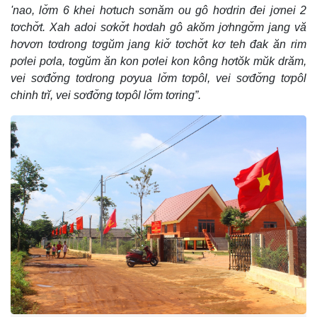
'nao, lơ̆m 6 khei hơtuch sơnăm ou gô hơdrin đei jơnei 2
tơchơ̆t. Xah adoi sơkơ̆t hơdah gô akŏm jơhngơ̆m jang vă
hơvơn tơdrong tơgŭm jang kiơ̆ tơchơ̆t kơ teh đak ăn rim
pơlei pơla, tơgŭm ăn kon pơlei kon kông hơtŏk mŭk drăm,
vei sơđơ̆ng tơdrong pơyua lơ̆m tơpôl, vei sơđơ̆ng tơpôl
chinh trĭ, vei sơđơ̆ng tơpôl lơ̆m tơring”.