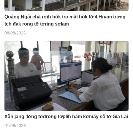
Quảng Ngãi chă rơih hŏk tro mât hŏk tơ̆ 4 Hnam trơng
teh đak rong tơ̆ tơring sơlam
08/08/2026
Xăh jang ‘lơ̆ng tơdrong tơplih hăm kơmăy sô̆ tơ̆ Gia Lai
01/08/2026