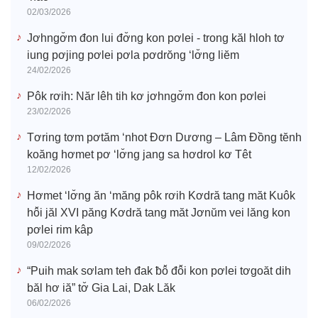
02/03/2026
Jơhngơ̆m đon lui đơ̆ng kon pơlei - trong kăl hloh tơ
iung pơjing pơlei pơla pơdrŏng ‘lơ̆ng liĕm
24/02/2026
Pôk rơih: Năr lêh tih kơ jơhngơ̆m đon kon pơlei
23/02/2026
Tơring tơm pơtăm ‘nhot Đơn Dương – Lâm Đồng tĕnh
koăng hơmet pơ ‘lơ̆ng jang sa hơdrol kơ Têt
12/02/2026
Hơmet ‘lơ̆ng ăn ‘măng pôk rơih Kơdră tang măt Kuôk
hô̆i jăl XVI păng Kơdră tang măt Jơnŭm vei lăng kon
pơlei rim kâp
09/02/2026
“Puih mak sơlam teh đak ƀô̆ đô̆i kon pơlei tơgoăt dih
băl hơ iă” tơ̆ Gia Lai, Dak Lăk
06/02/2026