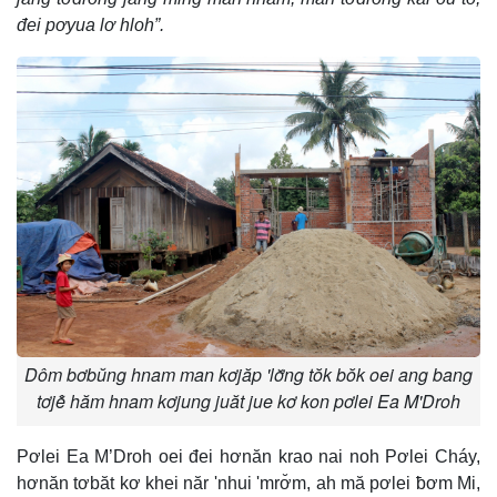
đei pơyua lơ hloh”.
Dôm bơbŭng hnam man kơjăp 'lơ̆ng tŏk bŏk oei ang bang
tơjê̆ hăm hnam kơjung juăt jue kơ kon pơlei Ea M'Droh
Pơlei Ea M’Droh oei đei hơnăn krao nai noh Pơlei Cháy,
hơnăn tơbăt kơ khei năr 'nhui 'mrơ̆m, ah mă pơlei ƀơm Mi,