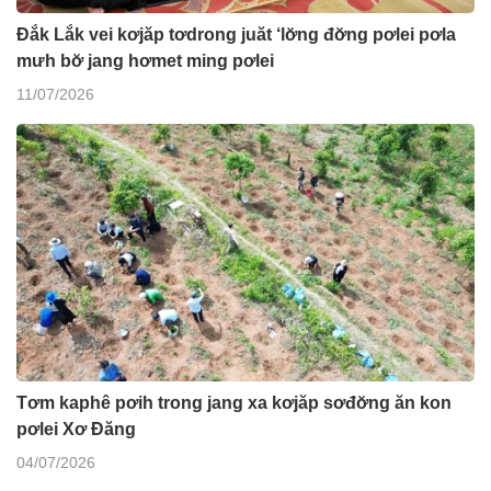
Đắk Lắk vei kơjăp tơdrong juăt ‘lơ̆ng đơ̆ng pơlei pơla
mưh bơ̆ jang hơmet ming pơlei
11/07/2026
Tơm kaphê pơih trong jang xa kơjăp sơđơ̆ng ăn kon
pơlei Xơ Đăng
04/07/2026