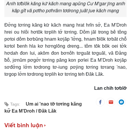
Anih tơƀlŏk kăng kư̆ kăch mang apŭng Cư M’gar jing anih
kăp gĭt vă pơtho pơhrăm tơdrong juăt jue kăch mạng
Đơ̆ng tơring kăng kư̆ kăch mang hrat hrĭn sơ̆, Ea M’Droh
hrei ou hlôi hơtŏk tơplih tơ̆ tơring. Dôm jăl trong bê tông
pơtoi dôm bơbŭng hnam kơjăp 'lơ̆ng, hnam ƀlŏk tơbăt chô̆
kơtol ƀenh hla kơ hơnglŏng dreng... tôm tŏk bŏk oei tơ̆k
hơdah đon lui, akŏm đon bơnôh tơguăt tơguăl, vă Đảng
ƀô̆, jơnŭm pơgơ̆r tơring păng kon pơlei Ea M’Droh kơjăp
sơđơ̆ng lơ̆m tơdrong tơ-iung pơjing tơring tơrang 'nao,
tơgop lơ̆m tơdrong tơplih kơ tơring teh Đăk Lăk.
Lan chih tơblơ̆
Um ai 'nao tơ̆ tơring kăng
Tags:
kư̆ Ea M’Droh
Đăk Lăk
Viết bình luận