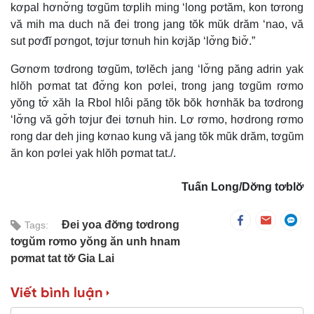
kơpal hơnơ̆ng tơgŭm tơplih ming ‘long pơtăm, kon tơrong
vă mih ma duch nă đei trong jang tŏk mŭk drăm ‘nao, vă
sut pơđĭ pơngot, tơjur tơnuh hin kơjăp ‘lơ̆ng ƀiơ̆.”
Gơnơm tơdrong tơgŭm, tơlĕch jang ‘lơ̆ng păng adrin yak
hlŏh pơmat tat đơ̆ng kon pơlei, trong jang tơgŭm rơmo
yŏng tơ̆ xăh Ia Rbol hlôi păng tŏk bŏk hơnhăk ba tơdrong
‘lơ̆ng vă gơ̆h tơjur đei tơnuh hin. Lơ rơmo, hơdrong rơmo
rong dar deh jing kơnao kung vă jang tŏk mŭk drăm, tơgŭm
ăn kon pơlei yak hlŏh pơmat tat./.
Tuấn Long/Dơ̆ng tơblơ̆
Đei yoa đơ̆ng tơdrong
Tags:
tơgŭm rơmo yŏng ăn unh hnam
pơmat tat tơ̆ Gia Lai
Viết bình luận