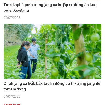
Tơm kaphê pơih trong jang xa kơjăp sơđơ̆ng ăn kon
pơlei Xơ Đăng
04/07/2026
Choh jang xa Đắk Lắk tơplih đơ̆ng pơih xă jing jang đei
tơmam ‘lơ̆ng
04/07/2026