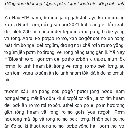
đơ̆ng dôm tơdrong tơgŭm pơm tơjur tơnuh hin đơ̆ng teh đak
Yă Nay H’Bloanh, bơngai jang găh Jŏh ayŏ kơ dŏ xoang
xăh Ia Rbol tơroi, đơ̆ng sơnăm 2021 truh dang ei, lơ̆m xăh
đei hlŏh 230 unh hnam đei tơgŭm rơmo păng bơbe yŏng
vă rong. Adrol kơ pơjao rơmo, xăh pơgơ̆r set hơlen năng
măt rim bơngai đei tơgŭm, drơ̆ng nơ̆r chă rơih rơmo yŏng,
tơgŭm jên pơm hơdrong, vei rong păng tang găn jĭ. Yă Nay
H’Bloanh tơroi, gơnơm đei pơtho tơƀôh ki thuơ̆t, mưh iŏk
rơmo, lơ unh hnam băt trong vei rong, rơmo bek ‘lơ̆ng, su
kon tôm, vang tơgŭm ăn lơ unh hnam tŏk klăih đơ̆ng tơnuh
hin.
“Kơdih kâu inh păng ƀok pơgơ̆r pơlei jang hơdoi hăm
bơngai tang măt ăn dôm khul tơpôl tơ̆ xăh jur tơ̆ rim hnam
đei ƀơk ăn rơmo roi tơƀôh, athei kon pơlei pơm hơdrong
găh rŏng hnam vă rong rơmo gơ̆h ‘you rơgoh. Pơm
hơdrong mă lăp vă rong rơmo bek ‘lơ̆ng. Nhôn oei pơtho
ăn đe sư ki thuơ̆t rong rơmo, bơbe yŏng hai, pơm thoi yơ