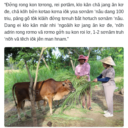
“Đơ̆ng rong kon tơrong, rei pơtăm, klo kăn chă jang ăn kơ
đe, chă kŏh bơ̆n kơtao kơna iŏk yoa sơnăm ‘nâu dang 100
triu, păng gô tŏk klăih đơ̆ng tơnuh ƀât hơtuch sơnăm ‘nâu.
Dang ei klo kăn măr nhi ‘ngoăih kơ jang ăn kơ đe, ‘nŏh
adrin rong rơmo vă rơmo gơ̆h su kon roi lơ, 1-2 sơnăm truh
‘nŏh vă tĕch iŏk jên man hnam.”