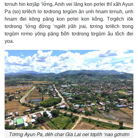
tơnuh hin kơjăp ‘lơ̆ng, Anih vei lăng kon pơlei thĭ xăh Ayun
Pa (so) tơlĕch lơ tơdrong tơgŭm ăn unh hnam tơnuh, unh
hnam đei kŏng păng kon pơlei kon kông. Tơgĕch iŏk
tơdrong ‘lơ̆ng đơ̆ng ‘ngiĕt jrăh jrai, tơring tơlĕch trong
tơgŭm rơmo yŏng păng ƀôh tơdrong tơgŭm âu tôch đei
yoa.
Tơring Ayun Pa, dêh char Gia Lai oei tơplih ‘nao gơnơm