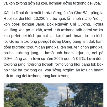
vă kon tơrong gơ̆h su kon, hơnhăk dơ̆ng tơdrong đei yoa.”
Xăh Ia Rbol đei tơmât hơdai đơ̆ng 2 xăh Chư Băh păng Ia
Rbol so, đei hlŏh 10.220 ‘nu bơngai, lơ̆m noh mă lơ ‘nŏh jĭ
kon pơlei bơngai Jarai. Ƀok Nguyễn Chí Cường, Kơdră
vei lăng kon pơlei xăh, tơroi truh tơdrong arih adrol sơ̆ kơ
kon pơlei oei tôch pơmat tat, kơsô̆ unh hnam tơnuh tôch
lơ. Gơnơm tơdrong pơngơ̆t đơ̆ng Đảng păng teh đak hăm
dôm tơdrong tơgŭm găh jang xa, teh oei, teh choh jang xa,
pơtho tơdrong jang,… kơsô̆ unh hnam tơjur lơ, oei pă
0,9% păng adrin lơ̆m sơnăm 2025 oei pă 0,5%. Lơ̆m dôm
tơdrong jang, tơdrong hơpăh rơmo yŏng hlôi păng tŏk bŏk
hơnhăk ba tơdrong đei yoa ‘lơ̆ng, tơgŭm ăn lơ unh hnam
tưk tơiung đei tơdrong rong kon tơrong.