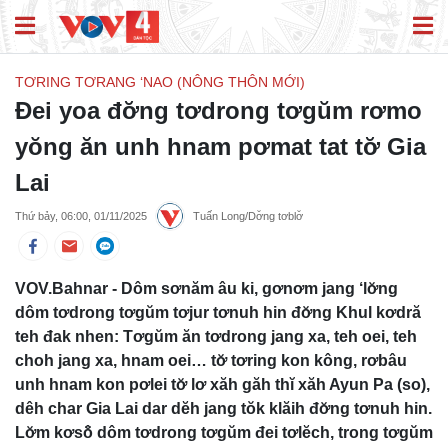
TƠRING TƠRANG ‘NAO (NÔNG THÔN MỚI)
Đei yoa đơ̆ng tơdrong tơgŭm rơmo
yŏng ăn unh hnam pơmat tat tơ̆ Gia
Lai
Thứ bảy, 06:00, 01/11/2025
Tuấn Long/Dơ̆ng tơblơ̆
VOV.Bahnar - Dôm sơnăm âu ki, gơnơm jang ‘lơ̆ng
dôm tơdrong tơgŭm tơjur tơnuh hin đơ̆ng Khul kơdră
teh đak nhen: Tơgŭm ăn tơdrong jang xa, teh oei, teh
choh jang xa, hnam oei… tơ̆ tơring kon kông, rơbâu
unh hnam kon pơlei tơ̆ lơ xăh găh thĭ xăh Ayun Pa (so),
dêh char Gia Lai dar dĕh jang tŏk klăih đơ̆ng tơnuh hin.
Lơ̆m kơsô̆ dôm tơdrong tơgŭm đei tơlĕch, trong tơgŭm