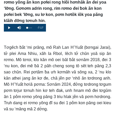
rơmo yŏng ăn kon pơlei rong hlôi hơnhăk ăn đei yoa
‘lơ̆ng. Gơnơm adrin rong, rim rơmo đei ƀok ăn kon
pơlei bek ‘lơ̆ng, su lơ kon, pơm hơtŏk iŏk yoa păng
klăih đơ̆ng tơnuh hin.
Remaining
-7:17
Loaded
:
Progress
:
Play
Mute
0%
0%
Time
Tơgĕch ƀât ‘mi prăng, mŏ Rah Lan H’Yuất (bơngai Jarai),
tơ̆ plei Ama Nhiu, xăh Ia Rbol, lĕch tơ̆ chŭn yoă sip ăn
rơmo. Mŏ tơroi, klo kăn mŏ oei băl ƀât sơnăm 2018, đei 3
‘nu kon, đei mĕ ƀă 2 păh cheng song tŏ sĕt teh păng 2,3
sao chŭn. Rei pơtăm ƀa ưh kơmăh vă sŏng xa, 2 ‘nu klo
kăn athei jang ăn kơ đe, chă jên pơ ‘nhŏ ăn tơdrong arih.
Mŏ H’Yuất hơiă pơma: Sơnăm 2024, đơ̆ng tơdrong tơgum
pơm tơjur tơnuh hin kơ teh đak, unh hnam mŏ đei tơgŭm
ăn 1 pôm rơmo yŏng păng 3 triu hlak jên vă pơm hơdrong.
Truh dang ei rơmo yŏng đĭ su đei 1 pôm kon păng oei kieu
vă su ‘măng mă 2 dơ̆ng.