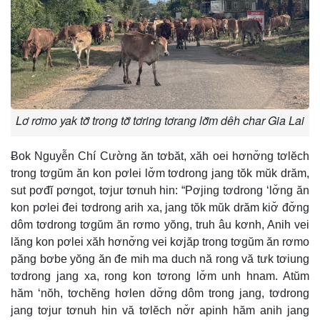
Lơ rơmo yak tơ̆ trong tơ̆ tơring tơrang lơ̆m dêh char Gia Lai
Ƀok Nguyễn Chí Cường ăn tơbăt, xăh oei hơnơ̆ng tơlĕch
trong tơgŭm ăn kon pơlei lơ̆m tơdrong jang tŏk mŭk drăm,
sut pơđĭ pơngot, tơjur tơnuh hin: “Pơjing tơdrong ‘lơ̆ng ăn
kon pơlei đei tơdrong arih xa, jang tŏk mŭk drăm kiơ̆ đơ̆ng
dôm tơdrong tơgŭm ăn rơmo yŏng, truh âu kơnh, Anih vei
lăng kon pơlei xăh hơnơ̆ng vei kơjăp trong tơgŭm ăn rơmo
păng bơbe yŏng ăn đe mih ma duch nă rong vă tưk tơiung
tơdrong jang xa, rong kon tơrong lơ̆m unh hnam. Atŭm
hăm ‘nŏh, tơchĕng hơlen dơ̆ng dôm trong jang, tơdrong
jang tơjur tơnuh hin vă tơlĕch nơ̆r apinh hăm anih jang