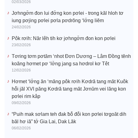
02/03/2026
Jơhngơ̆m đon lui đơ̆ng kon pơlei - trong kăl hloh tơ
iung pơjing pơlei pơla pơdrŏng ‘lơ̆ng liĕm
24/02/2026
Pôk rơih: Năr lêh tih kơ jơhngơ̆m đon kon pơlei
23/02/2026
Tơring tơm pơtăm ‘nhot Đơn Dương – Lâm Đồng tĕnh
koăng hơmet pơ ‘lơ̆ng jang sa hơdrol kơ Têt
12/02/2026
Hơmet ‘lơ̆ng ăn ‘măng pôk rơih Kơdră tang măt Kuôk
hô̆i jăl XVI păng Kơdră tang măt Jơnŭm vei lăng kon
pơlei rim kâp
09/02/2026
“Puih mak sơlam teh đak ƀô̆ đô̆i kon pơlei tơgoăt dih
băl hơ iă” tơ̆ Gia Lai, Dak Lăk
06/02/2026