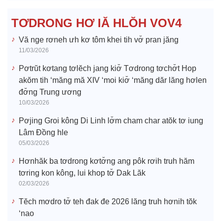
e
TƠDRONG HƠ IĂ HLŎH VOV4
o
Vă nge rơneh ưh kơ tôm khei tih vơ̆ pran jăng
11/03/2026
Pơtrŭt kơtang tơlĕch jang kiơ̆ Tơdrong tơchơ̆t Hop
akŏm tih ‘măng mă XIV ‘moi kiơ̆ ‘măng dăr lăng hơlen
đơ̆ng Trung ương
10/03/2026
Pơjing Groi kông Di Linh lơ̆m cham char atŏk tơ iung
Lâm Đồng hle
05/03/2026
Hơnhăk ba tơdrong kơtơ̆ng ang pôk rơih truh hăm
tơring kon kông, lui khop tơ̆ Dak Lăk
02/03/2026
Tĕch mơdro tơ̆ teh đak đe 2026 lăng truh hơnih tŏk
‘nao