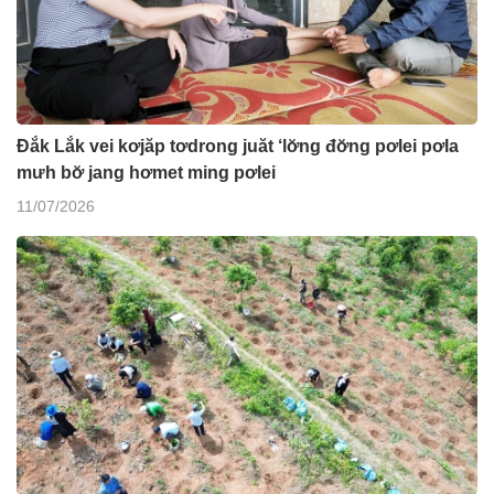
Đắk Lắk vei kơjăp tơdrong juăt ‘lơ̆ng đơ̆ng pơlei pơla
mưh bơ̆ jang hơmet ming pơlei
11/07/2026