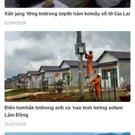
Xăh jang ‘lơ̆ng tơdrong tơplih hăm kơmăy sô̆ tơ̆ Gia Lai
01/08/2026
Điên hơnhăk tơdrong arih xa ‘nao truh tơring sơlam
Lâm Đồng
25/07/2026