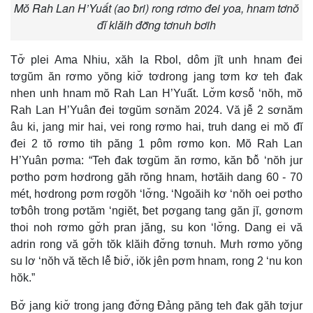
Mŏ Rah Lan H’Yuất (ao ƀri) rong rơmo đei yoa, hnam tơnŏ
đĭ klăih đơ̆ng tơnuh bơih
Tơ̆ plei Ama Nhiu, xăh Ia Rbol, dôm jĭt unh hnam đei
tơgŭm ăn rơmo yŏng kiơ̆ tơdrong jang tơm kơ teh đak
nhen unh hnam mŏ Rah Lan H’Yuất. Lơ̆m kơsô̆ ‘nŏh, mŏ
Rah Lan H’Yuân đei tơgŭm sơnăm 2024. Vă jê̆ 2 sơnăm
âu ki, jang mir hai, vei rong rơmo hai, truh dang ei mŏ đĭ
đei 2 tŏ rơmo tih păng 1 pôm rơmo kon. Mŏ Rah Lan
H’Yuân pơma: “Teh đak tơgŭm ăn rơmo, kăn ƀô̆ ‘nŏh jur
pơtho pơm hơdrong găh rŏng hnam, hơtăih dang 60 - 70
mét, hơdrong pơm rơgŏh ‘lơ̆ng. ‘Ngoăih kơ ‘nŏh oei pơtho
tơƀôh trong pơtăm ‘ngiĕt, ƀet pơgang tang găn jĭ, gơnơm
thoi noh rơmo gơ̆h pran jăng, su kon ‘lơ̆ng. Dang ei vă
adrin rong vă gơ̆h tŏk klăih đơ̆ng tơnuh. Mưh rơmo yŏng
su lơ ‘nŏh vă tĕch lê̆ ƀiơ̆, iŏk jên pơm hnam, rong 2 ‘nu kon
hŏk.”
Bơ̆ jang kiơ̆ trong jang đơ̆ng Đảng păng teh đak găh tơjur