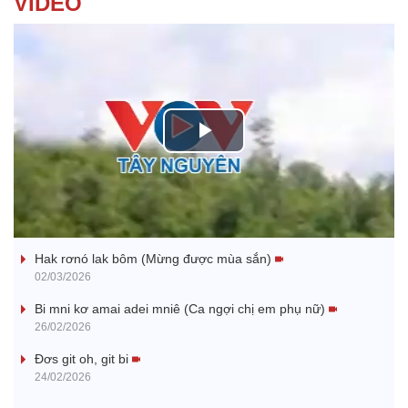
VIDEO
P
l
Nhớ bạn
a
Hak rơnó lak bôm (Mừng được mùa sắn)
y
02/03/2026
V
Bi mni kơ amai adei mniê (Ca ngợi chị em phụ nữ)
26/02/2026
i
Đơs git oh, git bi
24/02/2026
d