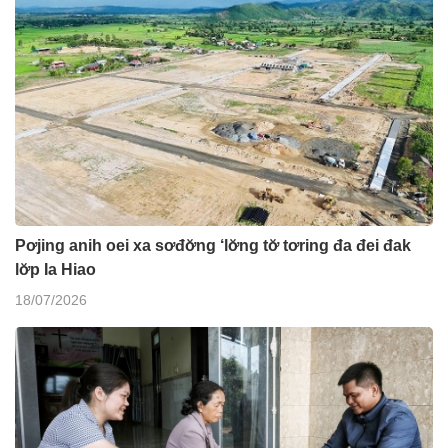
Pơjing anih oei xa sơđơ̆ng ‘lơ̆ng tơ̆ tơring đa đei đak
lơ̆p Ia Hiao
18/07/2026