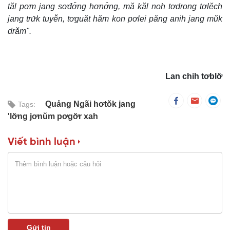
tăl pơm jang sơđơ̆ng hơnơ̆ng, mă kăl noh tơdrong tơlĕch
jang trư̆k tuyê̆n, tơguăt hăm kon pơlei păng anih jang mŭk
drăm".
Lan chih tơblơ̆
Quảng Ngãi hơtŏk jang
Tags:
'lơ̆ng jơnŭm pơgơ̆r xah
Viết bình luận