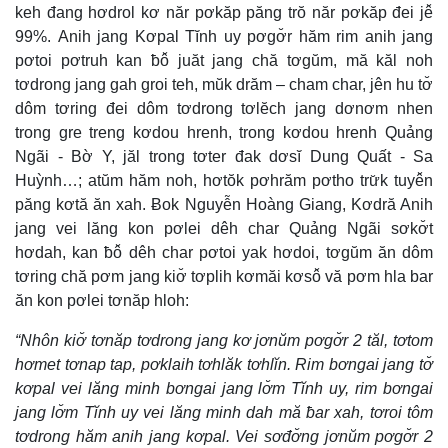
keh đang hơdrol kơ năr pơkăp păng trŏ năr pơkăp đei jê̆
99%. Anih jang Kơpal Tĭnh uy pơgơ̆r hăm rim anih jang
pơtoi pơtruh kan ƀô̆ juăt jang chă tơgŭm, mă kăl noh
tơdrong jang gah groi teh, mŭk drăm – cham char, jên hu tơ̆
dôm tơring đei dôm tơdrong tơlĕch jang dơnơm nhen
trong gre treng kơdou hrenh, trong kơdou hrenh Quảng
Ngãi - Bờ Y, jăl trong tơter đak dơsĭ Dung Quất - Sa
Huỳnh…; atŭm hăm noh, hơtŏk pơhrăm pơtho trư̆k tuyê̆n
păng kơtă ăn xah. Ƀok Nguyễn Hoàng Giang, Kơdră Anih
jang vei lăng kon pơlei dêh char Quảng Ngãi sơkơ̆t
hơdah, kan ƀô̆ dêh char pơtoi yak hơdoi, tơgŭm ăn dôm
tơring chă pơm jang kiơ̆ tơplih kơmăi kơsô̆ vă pơm hla bar
ăn kon pơlei tơnăp hloh:
“Nhôn kiơ̆ tơnăp tơdrong jang kơ jơnŭm pơgơ̆r 2 tăl, tơtom
hơmet tơnap tap, pơklaih tơhlăk tơhlĭn. Rim bơngai jang tơ̆
kơpal vei lăng minh bơngai jang lơ̆m Tĭnh uy, rim bơngai
jang lơ̆m Tĭnh uy vei lăng minh dah mă ƀar xah, tơroi tôm
tơdrong hăm anih jang kơpal. Vei sơđơ̆ng jơnŭm pơgơ̆r 2