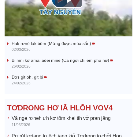
P
l
Nhớ bạn
a
Hak rơnó lak bôm (Mừng được mùa sắn)
y
02/03/2026
V
Bi mni kơ amai adei mniê (Ca ngợi chị em phụ nữ)
26/02/2026
i
Đơs git oh, git bi
24/02/2026
d
e
TƠDRONG HƠ IĂ HLŎH VOV4
o
Vă nge rơneh ưh kơ tôm khei tih vơ̆ pran jăng
11/03/2026
Pơtrŭt kơtang tơlĕch jang kiơ̆ Tơdrong tơchơ̆t Hop