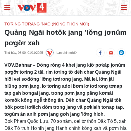
TƠRING TƠRANG ‘NAO (NÔNG THÔN MỚI)
Quảng Ngãi hơtŏk jang 'lơ̆ng jơnŭm
pơgơ̆r xah
Thứ bảy, 06:00, 01/11/2025
Lan chih tơblơ̆
VOV.Bahnar – Đơ̆ng rŏng 4 khei jang kiơ̆ pơkăp jơnŭm
pơgơ̆r tơring 2 tăl, rim tơring tơ̆ dêh char Quảng Ngãi
hlôi vei sơđơ̆ng 'lơ̆ng tơdrong jang. Mă lei, lơ̆m jăl
blŭng pơm jang, lơ tơring adoi ƀơm lơ tơdrong tơnap
tap gah bơngai jang, trong pơm jang păng kơmăi
kơmŏk kŏng ngê̆ thŏng tin. Dêh char Quảng Ngãi tŏk
bŏk pơtoi tơlĕch dôm trong jang vă pơklaih tơnap tap,
tơgŭm ăn anih pơm jang gơh jang 'lơ̆ng hloh.
Ƀok Phạm Quốc Lựu, 70 sơnăm, oei tơ̆ thôn Đăk Tô 5, xah
Đăk Tô truh Hơnih jang Hanh chĭnh kŏng xah vă pơm hla