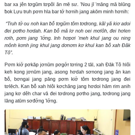
bar xa jên tơgŭm tơpôl ăn mĕ sư. 'Nou jĭ 'măng mă blŭng
ƀok Lựu truh pơm hla bar tơ̆ hơnih jang akŏm minh hơnih:
“Truh tơ̆ ou noh kan ƀô̆ tơgŭm tôm tơdrong, kăl yă kiơ adoi
đei pơtho hơdah. Kan ƀô̆ mă lơ noh oei mơlôh, đei hơlen
rơih, pơm jang 'lơ̆ng. Inh hơpơi 'meh khul jang ou ning
mônh kơnh jing khul jang dơnơm kơ khul kan ƀô̆ xah Đăk
Tô”.
Pơm kiơ̆ pơkăp jơnŭm pơgơ̆r tơring 2 tăl, xah Đăk Tô hlôi
keh kong jơnŭm jang, asong hơdah sơnong jang ăn kan
ƀô̆, bơngai jang păng pơm kiơ̆ tôm tơdrong jang đei
tơlĕch. Kan ƀô̆ xah hlôi kơchăng jang hơdoi hăm rim anih
jang kơ dêh char vă đei tơdrong pơtho jang, tơdrong jang
lăng atŭm sơđơ̆ng 'lơ̆ng.