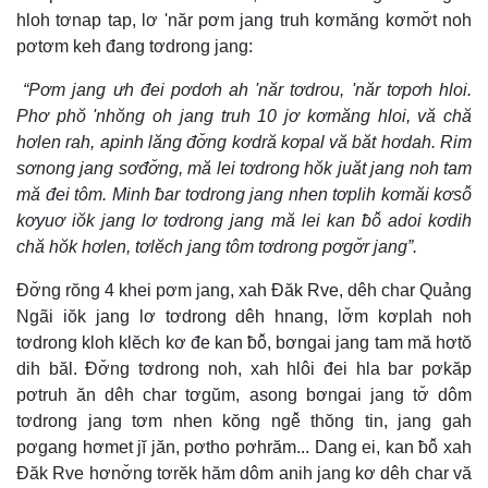
hloh tơnap tap, lơ 'năr pơm jang truh kơmăng kơmơ̆t noh
pơtơm keh đang tơdrong jang:
“Pơm jang ưh đei pơdơh ah 'năr tơdrou, 'năr tơpơh hloi.
Phơ phŏ 'nhŏng oh jang truh 10 jơ kơmăng hloi, vă chă
hơlen rah, apinh lăng đơ̆ng kơdră kơpal vă băt hơdah. Rim
sơnong jang sơđơ̆ng, mă lei tơdrong hŏk juăt jang noh tam
mă đei tôm. Minh ƀar tơdrong jang nhen tơplih kơmăi kơsô̆
kơyuơ iŏk jang lơ tơdrong jang mă lei kan ƀô̆ adoi kơdih
chă hŏk hơlen, tơlĕch jang tôm tơdrong pơgơ̆r jang”.
Đơ̆ng rŏng 4 khei pơm jang, xah Đăk Rve, dêh char Quảng
Ngãi iŏk jang lơ tơdrong dêh hnang, lơ̆m kơplah noh
tơdrong kloh klĕch kơ đe kan ƀô̆, bơngai jang tam mă hơtŏ
dih băl. Đơ̆ng tơdrong noh, xah hlôi đei hla bar pơkăp
pơtruh ăn dêh char tơgŭm, asong bơngai jang tơ̆ dôm
tơdrong jang tơm nhen kŏng ngê̆ thŏng tin, jang gah
pơgang hơmet jĭ jăn, pơtho pơhrăm... Dang ei, kan ƀô̆ xah
Đăk Rve hơnơ̆ng tơrĕk hăm dôm anih jang kơ dêh char vă