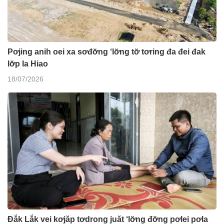
Pơjing anih oei xa sơđơ̆ng ‘lơ̆ng tơ̆ tơring đa đei đak
lơ̆p Ia Hiao
18/07/2026
Đắk Lắk vei kơjăp tơdrong juăt ‘lơ̆ng đơ̆ng pơlei pơla