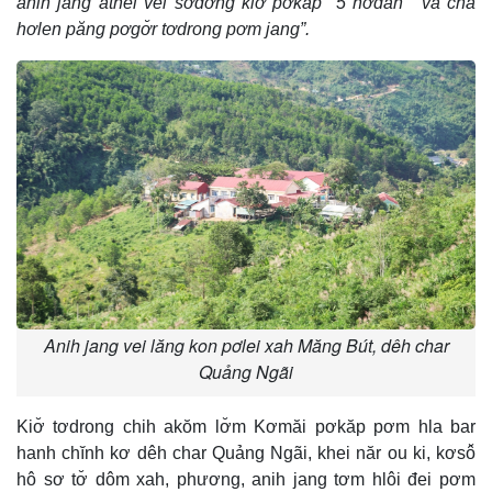
anih jang athei vei sơđơ̆ng kiơ̆ pơkăp "5 hơdah’" vă chă
hơlen păng pơgơ̆r tơdrong pơm jang”.
Anih jang vei lăng kon pơlei xah Măng Bút, dêh char
Quảng Ngãi
Kiơ̆ tơdrong chih akŏm lơ̆m Kơmăi pơkăp pơm hla bar
hanh chĭnh kơ dêh char Quảng Ngãi, khei năr ou ki, kơsô̆
hô sơ tơ̆ dôm xah, phương, anih jang tơm hlôi đei pơm