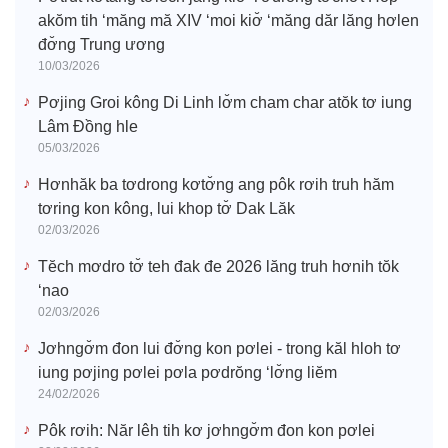
akŏm tih ‘măng mă XIV ‘moi kiơ̆ ‘măng dăr lăng hơlen
đơ̆ng Trung ương
10/03/2026
Pơjing Groi kông Di Linh lơ̆m cham char atŏk tơ iung
Lâm Đồng hle
05/03/2026
Hơnhăk ba tơdrong kơtơ̆ng ang pôk rơih truh hăm
tơring kon kông, lui khop tơ̆ Dak Lăk
02/03/2026
Tĕch mơdro tơ̆ teh đak đe 2026 lăng truh hơnih tŏk
‘nao
02/03/2026
Jơhngơ̆m đon lui đơ̆ng kon pơlei - trong kăl hloh tơ
iung pơjing pơlei pơla pơdrŏng ‘lơ̆ng liĕm
24/02/2026
Pôk rơih: Năr lêh tih kơ jơhngơ̆m đon kon pơlei