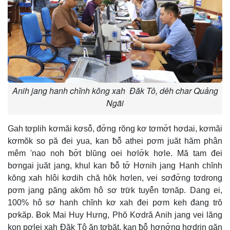
Anih jang hanh chĭnh kŏng xah Đăk Tô, dêh char Quảng
Ngãi
Gah tơplih kơmăi kơsô̆, đơ̆ng rŏng kơ tơmơ̆t hơdai, kơmăi
kơmŏk so pă đei yua, kan ƀô̆ athei pơm juăt hăm phân
mêm 'nao noh ƀơ̆t blŭng oei hơlơ̆k hơle. Mă tam đei
bơngai juăt jang, khul kan ƀô̆ tơ̆ Hơnih jang Hanh chĭnh
kŏng xah hlôi kơdih chă hŏk hơlen, vei sơđơ̆ng tơdrong
pơm jang păng akŏm hô sơ trư̆k tuyê̆n tơnăp. Dang ei,
100% hô sơ hanh chĭnh kơ xah đei pơm keh đang trŏ
pơkăp. Ƀok Mai Huy Hưng, Phŏ Kơdră Anih jang vei lăng
kon pơlei xah Đăk Tô ăn tơbăt, kan ƀô̆ hơnơ̆ng hơdrin găn