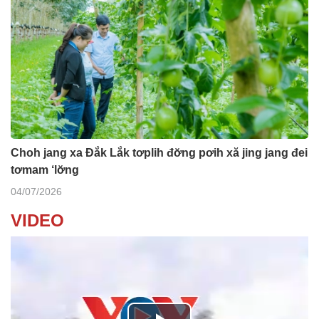
Choh jang xa Đắk Lắk tơplih đơ̆ng pơih xă jing jang đei
tơmam ‘lơ̆ng
04/07/2026
VIDEO