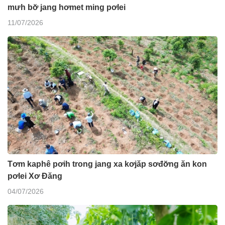
mưh bơ̆ jang hơmet ming pơlei
11/07/2026
Tơm kaphê pơih trong jang xa kơjăp sơđơ̆ng ăn kon
pơlei Xơ Đăng
04/07/2026