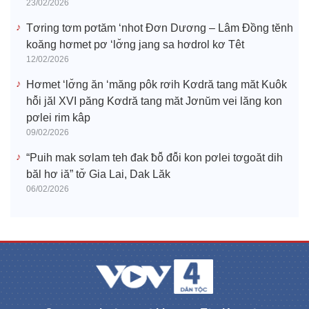
23/02/2026
Tơring tơm pơtăm ‘nhot Đơn Dương – Lâm Đồng tĕnh
koăng hơmet pơ ‘lơ̆ng jang sa hơdrol kơ Têt
12/02/2026
Hơmet ‘lơ̆ng ăn ‘măng pôk rơih Kơdră tang măt Kuôk
hô̆i jăl XVI păng Kơdră tang măt Jơnŭm vei lăng kon
pơlei rim kâp
09/02/2026
“Puih mak sơlam teh đak ƀô̆ đô̆i kon pơlei tơgoăt dih
băl hơ iă” tơ̆ Gia Lai, Dak Lăk
06/02/2026