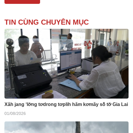
TIN CÙNG CHUYÊN MỤC
Xăh jang ‘lơ̆ng tơdrong tơplih hăm kơmăy sô̆ tơ̆ Gia Lai
01/08/2026