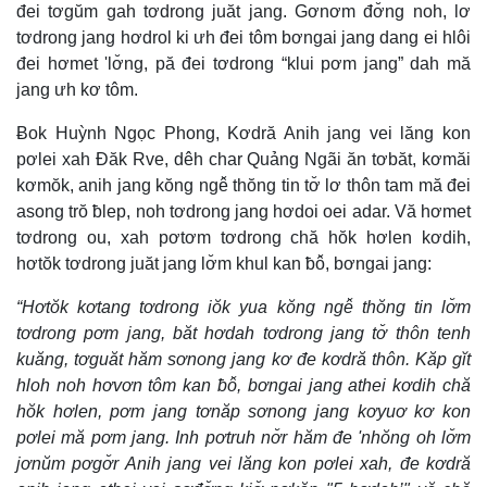
đei tơgŭm gah tơdrong juăt jang. Gơnơm đơ̆ng noh, lơ
tơdrong jang hơdrol ki ưh đei tôm bơngai jang dang ei hlôi
đei hơmet 'lơ̆ng, pă đei tơdrong “klui pơm jang” dah mă
jang ưh kơ tôm.
Ƀok Huỳnh Ngọc Phong, Kơdră Anih jang vei lăng kon
pơlei xah Đăk Rve, dêh char Quảng Ngãi ăn tơbăt, kơmăi
kơmŏk, anih jang kŏng ngê̆ thŏng tin tơ̆ lơ thôn tam mă đei
asong trŏ ƀlep, noh tơdrong jang hơdoi oei adar. Vă hơmet
tơdrong ou, xah pơtơm tơdrong chă hŏk hơlen kơdih,
hơtŏk tơdrong juăt jang lơ̆m khul kan ƀô̆, bơngai jang:
“Hơtŏk kơtang tơdrong iŏk yua kŏng ngê̆ thŏng tin lơ̆m
tơdrong pơm jang, băt hơdah tơdrong jang tơ̆ thôn tenh
kuăng, tơguăt hăm sơnong jang kơ đe kơdră thôn. Kăp gĭt
hloh noh hơvơn tôm kan ƀô̆, bơngai jang athei kơdih chă
hŏk hơlen, pơm jang tơnăp sơnong jang kơyuơ kơ kon
pơlei mă pơm jang. Inh pơtruh nơ̆r hăm đe 'nhŏng oh lơ̆m
jơnŭm pơgơ̆r Anih jang vei lăng kon pơlei xah, đe kơdră