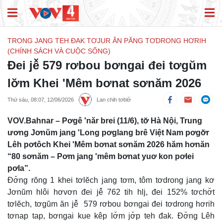
TRONG JANG TEH ĐAK TƠJUR ĂN PĂNG TƠDRONG HƠRIH
(CHÍNH SÁCH VÀ CUỘC SỐNG)
Đei jê̆ 579 rơbou bơngai đei tơgŭm
lơ̆m Khei 'Mêm bơnat sơnăm 2026
Thứ sáu, 08:07, 12/06/2026
Lan chih tơblơ̆
VOV.Bahnar – Pơgê 'năr brei (11/6), tơ̆ Hà Nội, Trung
ương Jơnŭm jang 'Long pơglang brê Việt Nam pơgơ̆r
Lêh pơtôch Khei 'Mêm bơnat sơnăm 2026 hăm hơnăn
“80 sơnăm – Pơm jang 'mêm bơnat yuơ kon pơlei
pơla”.
Đơ̆ng rŏng 1 khei tơlĕch jang tơm, tôm tơdrong jang kơ
Jơnŭm hlôi hơvơn đei jê̆ 762 tih hlj, đei 152% tơchơ̆t
tơlĕch, tơgŭm ăn jê̆ 579 rơbou bơngai đei tơdrong hơrih
tơnap tap, bơngai kue kêp lơ̆m jơ̆p teh đak. Đơ̆ng Lêh