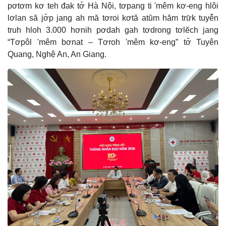
pơtơm kơ teh đak tơ̆ Hà Nội, tơpang ti 'mêm kơ-eng hlôi
lơlan să jơ̆p jang ah mă tơroi kơtă atŭm hăm trư̆k tuyê̆n
truh hloh 3.000 hơnih pơdah gah tơdrong tơlĕch jang
“Tơpôl 'mêm bơnat – Tơroh 'mêm kơ-eng” tơ̆ Tuyên
Quang, Nghệ An, An Giang.