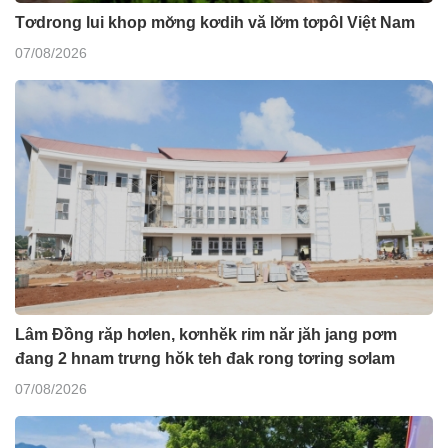
Tơdrong lui khop mơ̆ng kơdih vă lơ̆m tơpôl Việt Nam
07/08/2026
Lâm Đồng răp hơlen, kơnhĕk rim năr jăh jang pơm
đang 2 hnam trưng hŏk teh đak rong tơring sơlam
07/08/2026