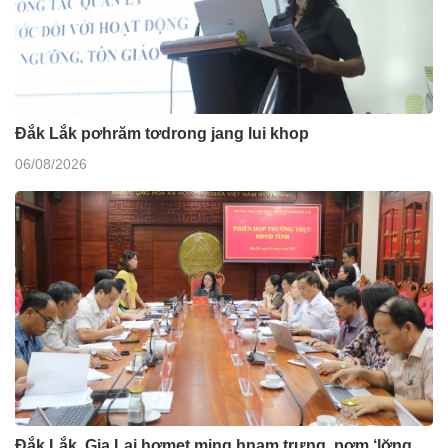
Đắk Lắk pơhrăm tơdrong jang lui khop
06/08/2026
Đắk Lắk, Gia Lai hơmet ming hnam trưng, pơm ‘lơ̆ng