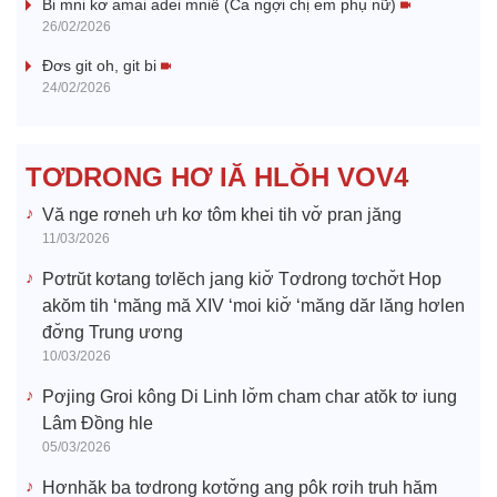
V
Bi mni kơ amai adei mniê (Ca ngợi chị em phụ nữ)
26/02/2026
i
Đơs git oh, git bi
24/02/2026
d
e
TƠDRONG HƠ IĂ HLŎH VOV4
o
Vă nge rơneh ưh kơ tôm khei tih vơ̆ pran jăng
11/03/2026
Pơtrŭt kơtang tơlĕch jang kiơ̆ Tơdrong tơchơ̆t Hop
akŏm tih ‘măng mă XIV ‘moi kiơ̆ ‘măng dăr lăng hơlen
đơ̆ng Trung ương
10/03/2026
Pơjing Groi kông Di Linh lơ̆m cham char atŏk tơ iung
Lâm Đồng hle
05/03/2026
Hơnhăk ba tơdrong kơtơ̆ng ang pôk rơih truh hăm