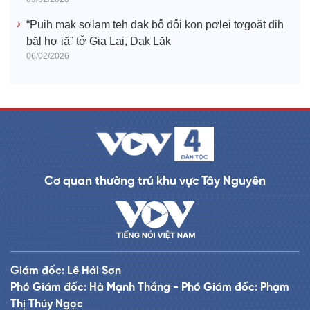
“Puih mak sơlam teh đak ƀô̆ đô̆i kon pơlei tơgoăt dih
băl hơ iă” tơ̆ Gia Lai, Dak Lăk
06/02/2026
Cơ quan thường trú khu vực Tây Nguyên
Giám đốc: Lê Hải Sơn
Phó Giám đốc: Hà Mạnh Thắng - Phó Giám đốc: Phạm
Thị Thúy Ngọc