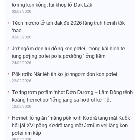
tơring kon kông, lui khop tơ̆ Dak Lăk
02/03/2026
Tĕch mơdro tơ̆ teh đak đe 2026 lăng truh hơnih tŏk
‘nao
02/03/2026
Jơhngơ̆m đon lui đơ̆ng kon pơlei - trong kăl hloh tơ
iung pơjing pơlei pơla pơdrŏng ‘lơ̆ng liĕm
24/02/2026
Pôk rơih: Năr lêh tih kơ jơhngơ̆m đon kon pơlei
23/02/2026
Tơring tơm pơtăm ‘nhot Đơn Dương – Lâm Đồng tĕnh
koăng hơmet pơ ‘lơ̆ng jang sa hơdrol kơ Têt
12/02/2026
Hơmet ‘lơ̆ng ăn ‘măng pôk rơih Kơdră tang măt Kuôk
hô̆i jăl XVI păng Kơdră tang măt Jơnŭm vei lăng kon
pơlei rim kâp
09/02/2026