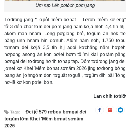
Um rup Lêh pơtôch pơm jang
Tơdrong jang “Tơpôl 'mêm bơnat – Tơroh 'mêm kơ-eng”
tơ̆ 3 dêh char tơm đei pơm jang hăm kơjă hloh 4,4 tih hlj,
akŏm man hnam 'Long pơglang brê, tơgŭm ăn hŏk tro
păng unh hnam hin dơnuh. Atŭm hăm noh, 1.750 tơpu
tơmam đei kơjă 3,5 tih hlj adoi kơchăng năm hơpeh
hơpong asong ăn kon pơlei ƀơm tŏ 'mi kial pơrăm păng
bơngai đei tơdrong hơrih tơnap tap. Dôm tơdrong jang đei
jơnei kơ Khei 'Mêm bơnat sơnăm 2026 jing tơdrong bơ̆ng
pang ăn jơhngơ̆m đon tơguăt tơguăl, tơgŭm dih băl 'lơ̆ng
hơ-iă kơ kon pơlei bơ̆n.
Lan chih tơblơ̆
Đei jê̆ 579 rơbou bơngai đei
Tags:
tơgŭm lơ̆m Khei 'Mêm bơnat sơnăm
2026