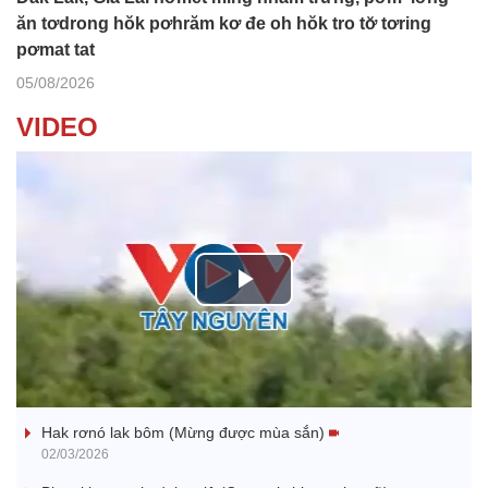
ăn tơdrong hŏk pơhrăm kơ đe oh hŏk tro tơ̆ tơring
pơmat tat
05/08/2026
VIDEO
P
l
Nhớ bạn
a
Hak rơnó lak bôm (Mừng được mùa sắn)
y
02/03/2026