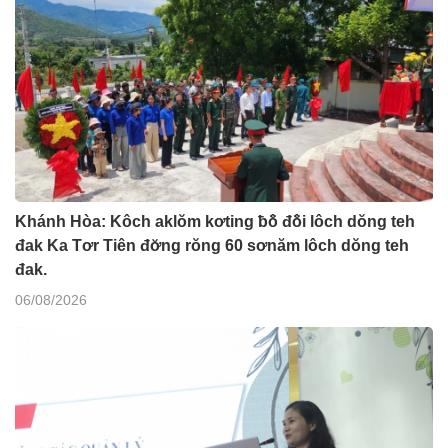
Khánh Hòa: Kôch aklŏm kơting ƀô̆ đô̆i lôch dŏng teh
đak Ka Tơr Tiên đơ̆ng rŏng 60 sơnăm lôch dŏng teh
đak.
06/08/2026