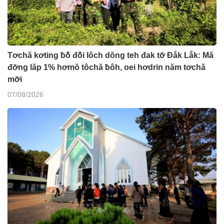
Tơchă kơting ƀô̆ đô̆i lôch dŏng teh đak tơ̆ Đắk Lắk: Mă
đơ̆ng lăp 1% hơmŏ tôchă ƀôh, oei hơdrin năm tơchă
mơ̆i
07/08/2026