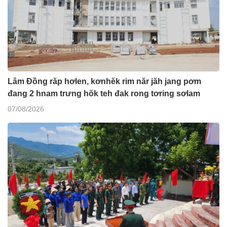
Lâm Đồng răp hơlen, kơnhĕk rim năr jăh jang pơm
đang 2 hnam trưng hŏk teh đak rong tơring sơlam
07/08/2026