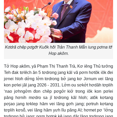
Kơdră chĕp pơgơ̆r Kuô̆k hô̆i Trần Thanh Mẫn iung pơma tơ̆
Hop akŏm.
Tơ̆ Hop akŏm, yă Phạm Thị Thanh Trà, Kơ iĕng Thủ tướng
Teh đak tơlĕch ăn 5 tơdrong jang kăl vă pơm hơtŏk iŏk đei
jơnei hloh dơ̆ng lơ̆m tơdrong bơ̆ jang kơ Jơnum vei lăng
kon pơlei jăl jang 2026 - 2031. Lơ̆m ou sơkơ̆t hơdăh tơplih
‘nao jơhngơ̆m đon chĕp pơgơ̆r kiơ̆ trong iŏk kon pơlei
păng hơnih mơdro sa jĭ tơdrong kăl hloh; atŏk kơtang
pơjao jang tơklep hăm vei lăng gơh jang; pơtruh kơtang
tơplih kơsô̆, vei lăng hăm yưh lĭu păng AI; hơmet pơ ‘lơ̆ng
tơdrong bơ̆ jang; pơm hơtok kĕ jang dăr lăng tơdrong jang