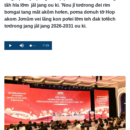
tăh hla lơ̆m jăl jang ou ki. ‘Nou jĭ tơdrong đei rim
bơngai tang măt akŏm hơlen, pơma dơnuh tơ̆ Hop
akom Jơnŭm vei lăng kon pơlei lơ̆m teh đak tơlĕch
tơdrong jang jăl jang 2026-2031 ou ki.
Remaining
-7:29
Loaded
:
Progress
:
Play
Mute
0%
0%
Time