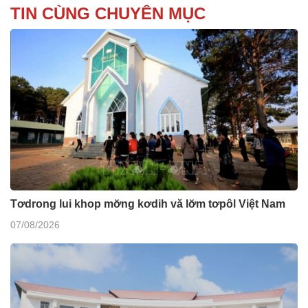
TIN CÙNG CHUYÊN MỤC
Tơdrong lui khop mơ̆ng kơdih vă lơ̆m tơpôl Việt Nam
07/08/2026