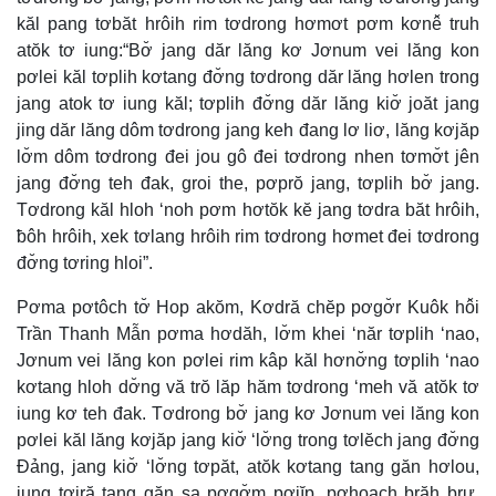
kăl pang tơbăt hrôih rim tơdrong hơmơt pơm kơnê̆ truh
atŏk tơ iung:“Bơ̆ jang dăr lăng kơ Jơnum vei lăng kon
pơlei kăl tơplih kơtang đơ̆ng tơdrong dăr lăng hơlen trong
jang atok tơ iung kăl; tơplih đơ̆ng dăr lăng kiơ̆ joăt jang
jing dăr lăng dôm tơdrong jang keh đang lơ liơ, lăng kơjăp
lơ̆m dôm tơdrong đei jou gô đei tơdrong nhen tơmơ̆t jên
jang đơ̆ng teh đak, groi the, pơprŏ jang, tơplih bơ̆ jang.
Tơdrong kăl hloh ‘noh pơm hơtŏk kĕ jang tơdra băt hrôih,
ƀôh hrôih, xek tơlang hrôih rim tơdrong hơmet đei tơdrong
đơ̆ng tơring hloi”.
Pơma pơtôch tơ̆ Hop akŏm, Kơdră chĕp pơgơ̆r Kuôk hô̆i
Trần Thanh Mẫn pơma hơdăh, lơ̆m khei ‘năr tơplih ‘nao,
Jơnum vei lăng kon pơlei rim kâp kăl hơnơ̆ng tơplih ‘nao
kơtang hloh dơ̆ng vă trŏ lăp hăm tơdrong ‘meh vă atŏk tơ
iung kơ teh đak. Tơdrong bơ̆ jang kơ Jơnum vei lăng kon
pơlei kăl lăng kơjăp jang kiơ̆ ‘lơ̆ng trong tơlĕch jang đơ̆ng
Đảng, jang kiơ̆ ‘lơ̆ng tơpăt, atŏk kơtang tang găn hơlou,
iung tơjră tang găn sa pơgơ̆m pơjĭp, pơhoach brăh brư,