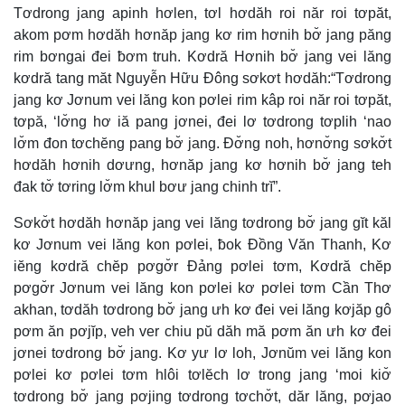
Tơdrong jang apinh hơlen, tơl hơdăh roi năr roi tơpăt,
akom pơm hơdăh hơnăp jang kơ rim hơnih bơ̆ jang păng
rim bơngai đei ƀơm truh. Kơdră Hơnih bơ̆ jang vei lăng
kơdră tang măt Nguyễn Hữu Đông sơkơt hơdăh:“Tơdrong
jang kơ Jơnum vei lăng kon pơlei rim kâp roi năr roi tơpăt,
tơpă, ‘lơ̆ng hơ iă pang jơnei, đei lơ tơdrong tơplih ‘nao
lơ̆m đon tơchĕng pang bơ̆ jang. Đơ̆ng noh, hơnơ̆ng sơkơ̆t
hơdăh hơnih dơưng, hơnăp jang kơ hơnih bơ̆ jang teh
đak tơ̆ tơring lơ̆m khul bơư jang chinh trĭ”.
Sơkơ̆t hơdăh hơnăp jang vei lăng tơdrong bơ̆ jang gĭt kăl
kơ Jơnum vei lăng kon pơlei, ƀok Đồng Văn Thanh, Kơ
iĕng kơdră chĕp pơgơ̆r Đảng pơlei tơm, Kơdră chĕp
pơgơ̆r Jơnum vei lăng kon pơlei kơ pơlei tơm Cần Thơ
akhan, tơdăh tơdrong bơ̆ jang ưh kơ đei vei lăng kơjăp gô
pơm ăn pơjĭp, veh ver chiu pŭ dăh mă pơm ăn ưh kơ đei
jơnei tơdrong bơ̆ jang. Kơ yư lơ loh, Jơnŭm vei lăng kon
pơlei kơ pơlei tơm hlôi tơlĕch lơ trong jang ‘moi kiơ̆
tơdrong bơ̆ jang pơjing tơdrong tơchơ̆t, dăr lăng, pơjao