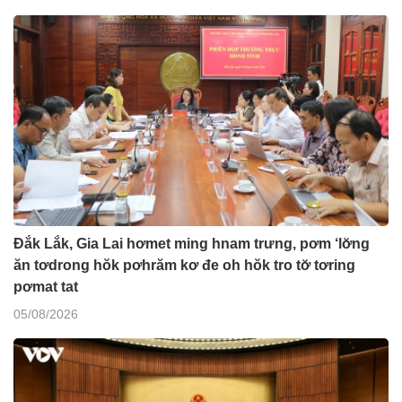
Đắk Lắk, Gia Lai hơmet ming hnam trưng, pơm ‘lơ̆ng
ăn tơdrong hŏk pơhrăm kơ đe oh hŏk tro tơ̆ tơring
pơmat tat
05/08/2026