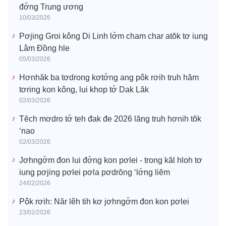
đơ̆ng Trung ương
10/03/2026
Pơjing Groi kông Di Linh lơ̆m cham char atŏk tơ iung
Lâm Đồng hle
05/03/2026
Hơnhăk ba tơdrong kơtơ̆ng ang pôk rơih truh hăm
tơring kon kông, lui khop tơ̆ Dak Lăk
02/03/2026
Tĕch mơdro tơ̆ teh đak đe 2026 lăng truh hơnih tŏk
‘nao
02/03/2026
Jơhngơ̆m đon lui đơ̆ng kon pơlei - trong kăl hloh tơ
iung pơjing pơlei pơla pơdrŏng ‘lơ̆ng liĕm
24/02/2026
Pôk rơih: Năr lêh tih kơ jơhngơ̆m đon kon pơlei
23/02/2026