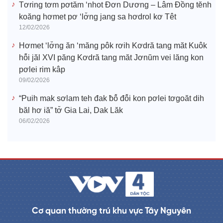
Tơring tơm pơtăm ‘nhot Đơn Dương – Lâm Đồng tĕnh
koăng hơmet pơ ‘lơ̆ng jang sa hơdrol kơ Têt
12/02/2026
Hơmet ‘lơ̆ng ăn ‘măng pôk rơih Kơdră tang măt Kuôk
hô̆i jăl XVI păng Kơdră tang măt Jơnŭm vei lăng kon
pơlei rim kâp
09/02/2026
“Puih mak sơlam teh đak ƀô̆ đô̆i kon pơlei tơgoăt dih
băl hơ iă” tơ̆ Gia Lai, Dak Lăk
06/02/2026
Cơ quan thường trú khu vực Tây Nguyên