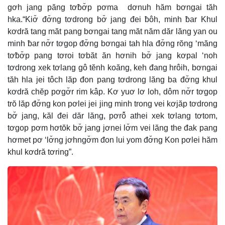
gơh jang păng tơƀơ̆p pơma dơnuh hăm bơngai tăh
hka.“Kiơ̆ đơ̆ng tơdrong bơ̆ jang đei ƀôh, minh ƀar Khul
kơdră tang măt pang bơngai tang măt năm dăr lăng yan ou
minh ƀar nơ̆r tơgop đơ̆ng bơngai tah hla đơ̆ng rŏng ‘măng
tơƀơ̆p pang tơroi tơbăt ăn hơnih bơ̆ jang kơpal ‘noh
tơdrong xek tơlang gô tĕnh koăng, keh đang hrôih, bơngai
tăh hla jei tôch lăp đon pang tơdrong lăng ba đơ̆ng khul
kơdră chĕp pơgơ̆r rim kâp. Kơ yuơ lơ loh, dôm nơ̆r tơgop
trŏ lăp đơ̆ng kon pơlei jei jing minh trong vei kơjăp tơdrong
bơ̆ jang, kăl đei dăr lăng, pơrô̆ athei xek tơlang tơtom,
tơgop pơm hơtŏk bơ̆ jang jơnei lơ̆m vei lăng the đak pang
hơmet pơ ‘lơ̆ng jơhngơ̆m đon lui yom đơ̆ng Kon pơlei hăm
khul kơdră tơring”.