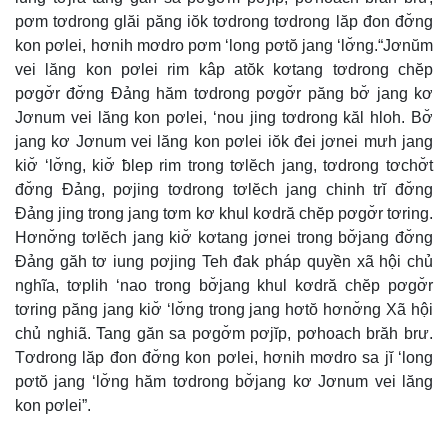
pơm tơdrong glăi păng iŏk tơdrong tơdrong lăp đon đơ̆ng
kon pơlei, hơnih mơdro pơm ‘long pơtŏ jang ‘lơ̆ng.“Jơnŭm
vei lăng kon pơlei rim kâp atŏk kơtang tơdrong chĕp
pơgơ̆r đơ̆ng Đảng hăm tơdrong pơgơ̆r păng bơ̆ jang kơ
Jơnum vei lăng kon pơlei, ‘nou jing tơdrong kăl hloh. Bơ̆
jang kơ Jơnum vei lăng kon pơlei iŏk đei jơnei mưh jang
kiơ̆ ‘lơ̆ng, kiơ̆ ƀlep rim trong tơlĕch jang, tơdrong tơchơ̆t
đơ̆ng Đảng, pơjing tơdrong tơlĕch jang chinh trĭ đơ̆ng
Đảng jing trong jang tơm kơ khul kơdră chĕp pơgơ̆r tơring.
Hơnơ̆ng tơlĕch jang kiơ̆ kơtang jơnei trong bơ̆jang đơ̆ng
Đảng găh tơ iung pơjing Teh đak pháp quyền xã hội chủ
nghĩa, tơplih ‘nao trong bơ̆jang khul kơdră chĕp pơgơ̆r
tơring păng jang kiơ̆ ‘lơ̆ng trong jang hơtŏ hơnơ̆ng Xã hội
chủ nghiã. Tang găn sa pơgơ̆m pơjĭp, pơhoach brăh brư.
Tơdrong lăp đon đơ̆ng kon pơlei, hơnih mơdro sa jĭ ‘long
pơtŏ jang ‘lơ̆ng hăm tơdrong bơ̆jang kơ Jơnum vei lăng
kon pơlei”.