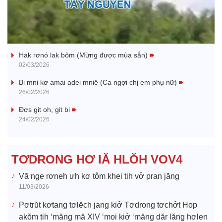
l
Nhớ bạn
a
Hak rơnó lak bôm (Mừng được mùa sắn)
y
02/03/2026
V
Bi mni kơ amai adei mniê (Ca ngợi chị em phụ nữ)
26/02/2026
i
Đơs git oh, git bi
24/02/2026
d
e
TƠDRONG HƠ IĂ HLŎH VOV4
o
Vă nge rơneh ưh kơ tôm khei tih vơ̆ pran jăng
11/03/2026
Pơtrŭt kơtang tơlĕch jang kiơ̆ Tơdrong tơchơ̆t Hop
akŏm tih ‘măng mă XIV ‘moi kiơ̆ ‘măng dăr lăng hơlen