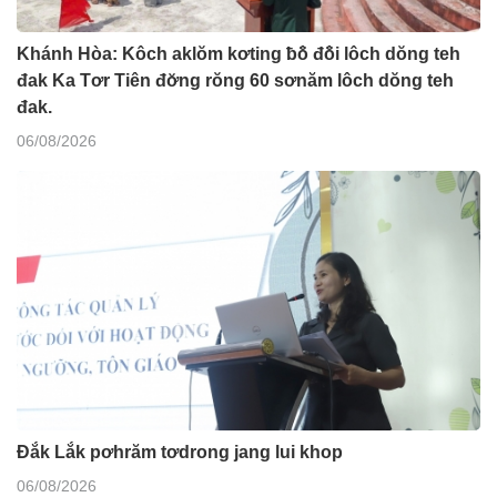
Khánh Hòa: Kôch aklŏm kơting ƀô̆ đô̆i lôch dŏng teh
đak Ka Tơr Tiên đơ̆ng rŏng 60 sơnăm lôch dŏng teh
đak.
06/08/2026
Đắk Lắk pơhrăm tơdrong jang lui khop
06/08/2026