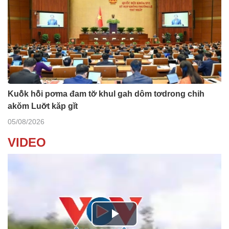
Kuô̆k hô̆i pơma đam tơ̆ khul gah dôm tơdrong chih
akŏm Luơ̆t kăp gĭt
05/08/2026
VIDEO
P