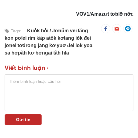
VOV1/Amazưt tơblơ̆ nơ̆r.
Kuô̆k hô̆i
Jơnŭm vei lăng
Tags:
kon pơlei rim kâp atŏk kơtang iŏk đei
jơnei tơdrong jang kơ yuơ đei iok yoa
sa hơpăh kơ bơngai tăh hla
Viết bình luận