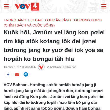
TRONG JANG TEH ĐAK TƠJUR ĂN PĂNG TƠDRONG HƠRIH
(CHÍNH SÁCH VÀ CUỘC SỐNG)
Kuô̆k hô̆i, Jơnŭm vei lăng kon pơlei
rim kâp atŏk kơtang iŏk đei jơnei
tơdrong jang kơ yuơ đei iok yoa sa
hơpăh kơ bơngai tăh hla
Thứ hai, 13:07, 08/06/2026
VOV1/Amazưt tơblơ̆ nơ̆r.
VOV.Bahnar - Hơnơ̆ng sơkơ̆t hơdăh hơnăp jang jĭ
hơnih jang tang măt ăn jơhngơ̆m đon, tơdrong hơpơi
‘meh vă đơ̆ng Kon pơlei, Jơnŭm vei lăng kon pơlei rim
kâp hlôi đei lơ tơdrong tơplih ‘nao lơ̆m bơ̆ jang dăr
lăng, apĭnh jet păng tơƀơ̆p pơma dơnuh hăm bơngai