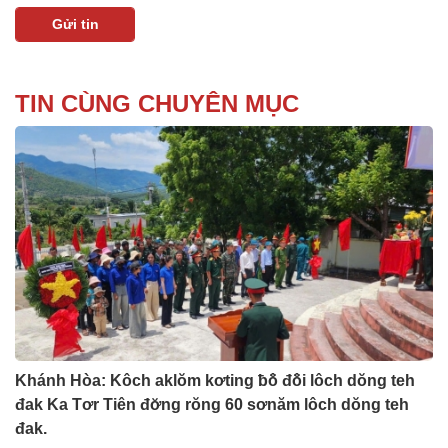
TIN CÙNG CHUYÊN MỤC
Khánh Hòa: Kôch aklŏm kơting ƀô̆ đô̆i lôch dŏng teh
đak Ka Tơr Tiên đơ̆ng rŏng 60 sơnăm lôch dŏng teh
đak.