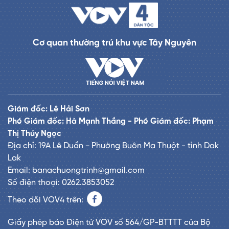
Cơ quan thường trú khu vực Tây Nguyên
Giám đốc: Lê Hải Sơn
Phó Giám đốc: Hà Mạnh Thắng - Phó Giám đốc: Phạm
Thị Thúy Ngọc
Địa chỉ: 19A Lê Duẩn - Phường Buôn Ma Thuột - tỉnh Dak
Lak
Email: banachuongtrinh@gmail.com
Số điện thoại: 0262.3853052
Theo dõi VOV4 trên:
Giấy phép báo Điện tử VOV số 564/GP-BTTTT của Bộ