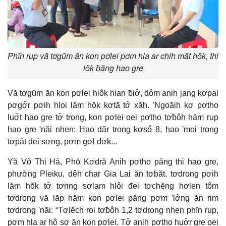
Phĭn rup vă tơgŭm ăn kon pơlei pơm hla ar chih măt hŏk, thi
iŏk ƀăng hao gre
Vă tơgŭm ăn kon pơlei hiôk hian ƀiơ̆, dôm anih jang kơpal
pơgơ̆r pơih hloi lăm hŏk kơtă tơ̆ xăh. 'Ngoăih kơ pơtho
luơ̆t hao gre tơ̆ trong, kon pơlei oei pơtho tơƀôh hăm rup
hao gre 'năi nhen: Hao dăr trong kơsô̆ 8, hao 'moi trong
tơpăt đei sơng, pơm gơl đơk...
Yă Võ Thị Hà, Phŏ Kơdră Anih pơtho păng thi hao gre,
phường Pleiku, dêh char Gia Lai ăn tơbăt, tơdrong pơih
lăm hŏk tơ̆ tơring sơlam hlôi đei tơchĕng hơlen tôm
tơdrong vă lăp hăm kon pơlei păng pơm 'lơ̆ng ăn rim
tơdrong 'năi: “Tơlĕch roi tơƀôh 1,2 tơdrong nhen phĭn rup,
pơm hla ar hô sơ ăn kon pơlei. Tơ̆ anih pơtho huơ̆r gre oei