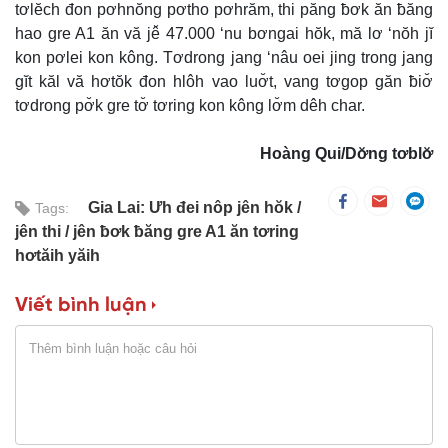
tơlĕch đon pơhnŏng pơtho pơhrăm, thi păng ƀơk ăn ƀăng
hao gre A1 ăn vă jê̆ 47.000 ‘nu bơngai hŏk, mă lơ ‘nŏh jĭ
kon pơlei kon kông. Tơdrong jang ‘nâu oei jing trong jang
gĭt kăl vă hơtŏk đon hlôh vao luơ̆t, vang tơgop găn ƀiơ̆
tơdrong pơ̆k gre tơ̆ tơring kon kông lơ̆m dêh char.
Hoàng Qui/Dơ̆ng tơblơ̆
Gia Lai: Ưh đei nôp jên hŏk
Tags:
jên thi
jên ƀơk ƀăng gre A1 ăn tơring
hơtăih yăih
Viết bình luận