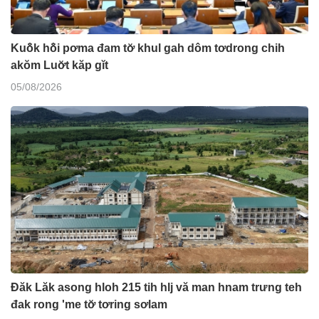
Kuô̆k hô̆i pơma đam tơ̆ khul gah dôm tơdrong chih
akŏm Luơ̆t kăp gĭt
05/08/2026
Đăk Lăk asong hloh 215 tih hlj vă man hnam trưng teh
đak rong 'me tơ̆ tơring sơlam