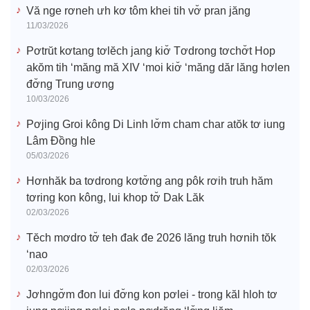
o
Vă nge rơneh ưh kơ tôm khei tih vơ̆ pran jăng
11/03/2026
Pơtrŭt kơtang tơlĕch jang kiơ̆ Tơdrong tơchơ̆t Hop
akŏm tih ‘măng mă XIV ‘moi kiơ̆ ‘măng dăr lăng hơlen
đơ̆ng Trung ương
10/03/2026
Pơjing Groi kông Di Linh lơ̆m cham char atŏk tơ iung
Lâm Đồng hle
05/03/2026
Hơnhăk ba tơdrong kơtơ̆ng ang pôk rơih truh hăm
tơring kon kông, lui khop tơ̆ Dak Lăk
02/03/2026
Tĕch mơdro tơ̆ teh đak đe 2026 lăng truh hơnih tŏk
‘nao
02/03/2026
Jơhngơ̆m đon lui đơ̆ng kon pơlei - trong kăl hloh tơ