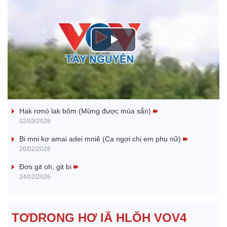
P
l
Nhớ bạn
a
Hak rơnó lak bôm (Mừng được mùa sắn)
y
02/03/2026
V
Bi mni kơ amai adei mniê (Ca ngợi chị em phụ nữ)
26/02/2026
i
Đơs git oh, git bi
24/02/2026
d
e
TƠDRONG HƠ IĂ HLŎH VOV4