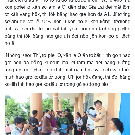
kon pơlei tơ̆ xăh sơlam Ia O, dêh char Gia Lai đei măt tôm
tơ̆ xăh vang hŏk, thi iŏk ƀăng hao gre hon đa A1. Jĭ tơring
sơlam đei vă jê̆ 70% ‘nŏh jĭ kon pơlei kon kông, tơdrong
arih xa oei đei lơ pơmat tat, yoa thoi noh tơdrong pơtho
păng thi iŏk ƀăng hao gre ưh đei nôp jên kon pơlei tôch
hơiă.
‘Nhŏng Ksor Thí, tơ̆ plei O, xăh Ia O ăn tơbăt: “Inh gơ̆h hao
gre hon đa đơ̆ng ki bơih mă lei tam mă đei ƀăng. Đơ̆ng
rŏng đei roi tơbăt, inh chih măt năm hŏk vă hlôh vao luơ̆t
mưh hao gre kơdâu tơ̆ trong. Ưh jor hŏk đang, thi đei ƀăng
kơdih inh hao gre kơdâu tơ̆ trong gô sơđơ̆ng ƀiơ̆.”