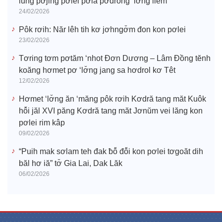
iung pơjing pơlei pơla pơdrŏng ‘lơ̆ng liĕm
24/02/2026
Pôk rơih: Năr lêh tih kơ jơhngơ̆m đon kon pơlei
23/02/2026
Tơring tơm pơtăm ‘nhot Đơn Dương – Lâm Đồng tĕnh
koăng hơmet pơ ‘lơ̆ng jang sa hơdrol kơ Têt
12/02/2026
Hơmet ‘lơ̆ng ăn ‘măng pôk rơih Kơdră tang măt Kuôk
hô̆i jăl XVI păng Kơdră tang măt Jơnŭm vei lăng kon
pơlei rim kâp
09/02/2026
“Puih mak sơlam teh đak ƀô̆ đô̆i kon pơlei tơgoăt dih
băl hơ iă” tơ̆ Gia Lai, Dak Lăk
06/02/2026