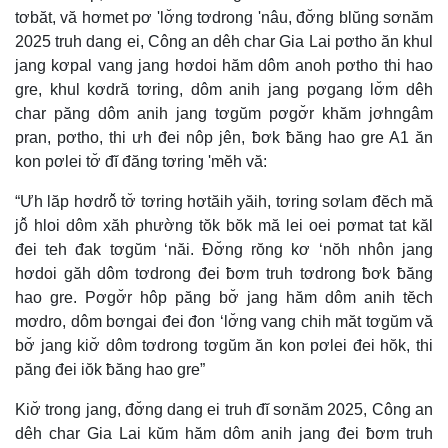
tơbăt, vă hơmet pơ 'lơ̆ng tơdrong 'nâu, đơ̆ng blŭng sơnăm
2025 truh dang ei, Công an dêh char Gia Lai pơtho ăn khul
jang kơpal vang jang hơdoi hăm dôm anoh pơtho thi hao
gre, khul kơdră tơring, dôm anih jang pơgang lơ̆m dêh
char păng dôm anih jang tơgŭm pơgơ̆r khăm jơhngâm
pran, pơtho, thi ưh đei nôp jên, ƀơk ƀăng hao gre A1 ăn
kon pơlei tơ̆ đĭ đăng tơring 'mĕh vă:
“Ưh lăp hơdrô̆ tơ̆ tơring hơtăih yăih, tơring sơlam đĕch mă
jô̆ hloi dôm xăh phường tŏk bŏk mă lei oei pơmat tat kăl
đei teh đak tơgŭm ‘năi. Đơ̆ng rŏng kơ ‘nŏh nhôn jang
hơdoi găh dôm tơdrong đei ƀơm truh tơdrong ƀơk ƀăng
hao gre. Pơgơ̆r hôp păng bơ̆ jang hăm dôm anih tĕch
mơdro, dôm bơngai đei đon ‘lơ̆ng vang chih măt tơgŭm vă
bơ̆ jang kiơ̆ dôm tơdrong tơgŭm ăn kon pơlei đei hŏk, thi
păng đei iŏk ƀăng hao gre”
Kiơ̆ trong jang, đơ̆ng dang ei truh đĭ sơnăm 2025, Công an
dêh char Gia Lai kŭm hăm dôm anih jang đei ƀơm truh