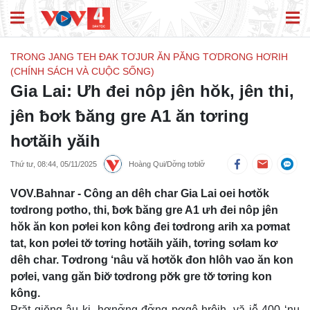
TRONG JANG TEH ĐAK TƠJUR ĂN PĂNG TƠDRONG HƠRIH
(CHÍNH SÁCH VÀ CUỘC SỐNG)
Gia Lai: Ưh đei nôp jên hŏk, jên thi,
jên ƀơk ƀăng gre A1 ăn tơring
hơtăih yăih
Thứ tư, 08:44, 05/11/2025
Hoàng Qui/Dơ̆ng tơblơ̆
VOV.Bahnar - Công an dêh char Gia Lai oei hơtŏk
tơdrong pơtho, thi, ƀơk ƀăng gre A1 ưh đei nôp jên
hŏk ăn kon pơlei kon kông đei tơdrong arih xa pơmat
tat, kon pơlei tơ̆ tơring hơtăih yăih, tơring sơlam kơ
dêh char. Tơdrong ‘nâu vă hơtŏk đon hlôh vao ăn kon
pơlei, vang găn ƀiơ̆ tơdrong pơ̆k gre tơ̆ tơring kon
kông.
Prăt giĕng âu ki, hơnơ̆ng đơ̆ng pơgê hrôih, vă jê̆ 400 ‘nu