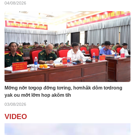
04/08/2026
Mơ̆ng nơ̆r tơgop đơ̆ng tơring, hơnhăk dôm tơdrong
yak ou mơ̆t lơ̆m hop akŏm tih
03/08/2026
VIDEO