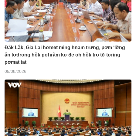
Đắk Lắk, Gia Lai hơmet ming hnam trưng, pơm ‘lơ̆ng
ăn tơdrong hŏk pơhrăm kơ đe oh hŏk tro tơ̆ tơring
pơmat tat
05/08/2026