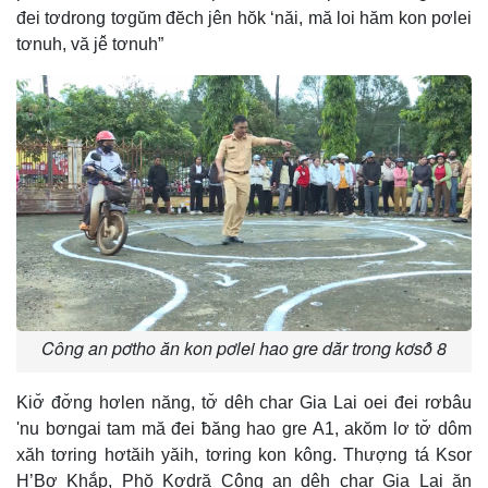
đei tơdrong tơgŭm đĕch jên hŏk ‘năi, mă loi hăm kon pơlei
tơnuh, vă jê̆ tơnuh”
Công an pơtho ăn kon pơlei hao gre dăr trong kơsô̆ 8
Kiơ̆ đơ̆ng hơlen năng, tơ̆ dêh char Gia Lai oei đei rơbâu
'nu bơngai tam mă đei ƀăng hao gre A1, akŏm lơ tơ̆ dôm
xăh tơring hơtăih yăih, tơring kon kông. Thượng tá Ksor
H’Bơ Khắp, Phŏ Kơdră Công an dêh char Gia Lai ăn