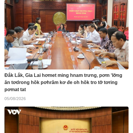
Đắk Lắk, Gia Lai hơmet ming hnam trưng, pơm ‘lơ̆ng
ăn tơdrong hŏk pơhrăm kơ đe oh hŏk tro tơ̆ tơring
pơmat tat
05/08/2026