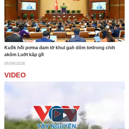
Kuô̆k hô̆i pơma đam tơ̆ khul gah dôm tơdrong chih
akŏm Luơ̆t kăp gĭt
05/08/2026
VIDEO
P