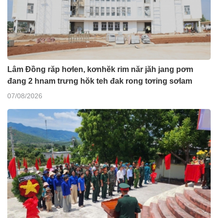
Lâm Đồng răp hơlen, kơnhĕk rim năr jăh jang pơm
đang 2 hnam trưng hŏk teh đak rong tơring sơlam
07/08/2026