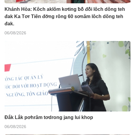
Khánh Hòa: Kôch aklŏm kơting ƀô̆ đô̆i lôch dŏng teh
đak Ka Tơr Tiên đơ̆ng rŏng 60 sơnăm lôch dŏng teh
đak.
06/08/2026
Đắk Lắk pơhrăm tơdrong jang lui khop
06/08/2026