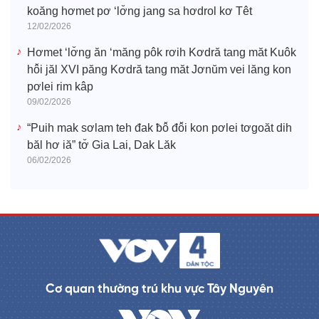
koăng hơmet pơ ‘lơ̆ng jang sa hơdrol kơ Têt
12/02/2026
Hơmet ‘lơ̆ng ăn ‘măng pôk rơih Kơdră tang măt Kuôk
hô̆i jăl XVI păng Kơdră tang măt Jơnŭm vei lăng kon
pơlei rim kâp
09/02/2026
“Puih mak sơlam teh đak ƀô̆ đô̆i kon pơlei tơgoăt dih
băl hơ iă” tơ̆ Gia Lai, Dak Lăk
06/02/2026
Cơ quan thường trú khu vực Tây Nguyên