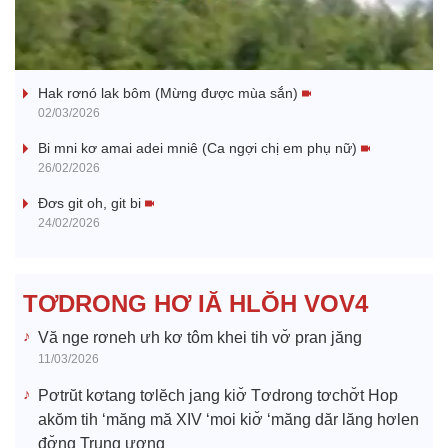
l
Nhớ bạn
a
Hak rơnó lak bôm (Mừng được mùa sắn)
y
02/03/2026
V
Bi mni kơ amai adei mniê (Ca ngợi chị em phụ nữ)
26/02/2026
i
Đơs git oh, git bi
24/02/2026
d
e
TƠDRONG HƠ IĂ HLŎH VOV4
o
Vă nge rơneh ưh kơ tôm khei tih vơ̆ pran jăng
11/03/2026
Pơtrŭt kơtang tơlĕch jang kiơ̆ Tơdrong tơchơ̆t Hop
akŏm tih ‘măng mă XIV ‘moi kiơ̆ ‘măng dăr lăng hơlen
đơ̆ng Trung ương