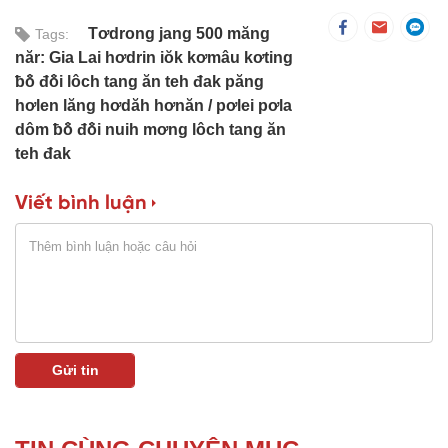
Tơdrong jang 500 măng
Tags:
năr: Gia Lai hơdrin iŏk kơmâu kơting
ƀô̆ đô̆i lôch tang ăn teh đak păng
hơlen lăng hơdăh hơnăn
pơlei pơla
dôm ƀô̆ đô̆i nuih mơng lôch tang ăn
teh đak
Viết bình luận