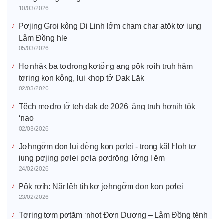
10/03/2026
Pơjing Groi kông Di Linh lơ̆m cham char atŏk tơ iung
Lâm Đồng hle
05/03/2026
Hơnhăk ba tơdrong kơtơ̆ng ang pôk rơih truh hăm
tơring kon kông, lui khop tơ̆ Dak Lăk
02/03/2026
Tĕch mơdro tơ̆ teh đak đe 2026 lăng truh hơnih tŏk
‘nao
02/03/2026
Jơhngơ̆m đon lui đơ̆ng kon pơlei - trong kăl hloh tơ
iung pơjing pơlei pơla pơdrŏng ‘lơ̆ng liĕm
24/02/2026
Pôk rơih: Năr lêh tih kơ jơhngơ̆m đon kon pơlei
23/02/2026
Tơring tơm pơtăm ‘nhot Đơn Dương – Lâm Đồng tĕnh