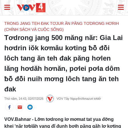
TRONG JANG TEH ĐAK TƠJUR ĂN PĂNG TƠDRONG HƠRIH
(CHÍNH SÁCH VÀ CUỘC SỐNG)
Tơdrong jang 500 măng năr: Gia Lai
hơdrin iŏk kơmâu kơting ƀô̆ đô̆i
lôch tang ăn teh đak păng hơlen
lăng hơdăh hơnăn, pơlei pơla dôm
ƀô̆ đô̆i nuih mơng lôch tang ăn teh
đak
Thứ năm, 14:43, 02/07/2026
VOV Tây Nguyên/Amazưt tơblơ̆
VOV.Bahnar - Lơ̆m tơdrong lơ mơmat tat yua đơ̆ng
khei ‘năr tơblăh vang đĭ đunh bơih păng găh lơ kơting