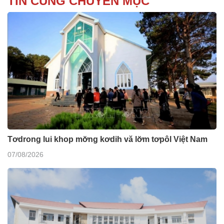
TIN CÙNG CHUYÊN MỤC
Tơdrong lui khop mơ̆ng kơdih vă lơ̆m tơpôl Việt Nam
07/08/2026