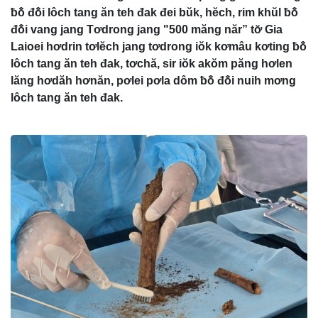
ƀô̆ đô̆i lôch tang ăn teh đak đei bŭk, hĕch, rim khŭl ƀô̆
đô̆i vang jang Tơdrong jang "500 măng năr” tơ̆ Gia
Laioei hơdrin tơlĕch jang tơdrong iŏk kơmâu kơting ƀô̆
lôch tang ăn teh đak, tơchă, sir iŏk akŏm păng hơlen
lăng hơdăh hơnăn, pơlei pơla dôm ƀô̆ đô̆i nuih mơng
lôch tang ăn teh đak.