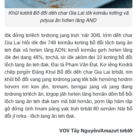
Khŭl kơdră Ƀô̆ đô̆i dêh char Gia Lai iŏk kơmâu kơting vă
pơyua ăn hơlen lăng AND
Iŏk đơ̆ng tơlĕch tơdrong jang truh ‘năr 30/6, lơ̆m dêh char
Gia Lai hlôi iŏk đei 748 kơmâu kơting ƀô̆ đô̆i lôch tang ăn
teh đak vă hơlen lăng ADN; kơsô̆ kơmâu gơh hơlen lăng
iŏk đei dang 48%, tơchă, sir iŏk akŏm đei 10 kơting ƀô̆ đô̆i
lôch tang ăn teh đak. Đại tá Phạm Văn Đạt, Kơ iĕng Kơdră
chĕp pơgơ̆r Đảng Khul Bô̆ đô̆i dêh char Gia Lai tơbăt, rim
khŭl ƀô̆ đô̆i vang jang tơdrong jang tŏk bŏk hơnơ̆ng hơdrin
hơvơn rim kon jên, tơmam, bơngai jang vă jang đang
tơdrong tơlĕch ăn, tơgop jăh hơlen lăng hơnăn dôm ƀô̆ ƀô̆i
lôch tang ăn teh đak tam mă băt hơnăn, pơm lăp hăm răp
gô đơ̆ng ŭnh hnam păng yak truh tơbăt 80 sơnăm Năr ƀô̆
đô̆i jĭ rơka - lôch tang ăn teh đak.
VOV Tây Nguyên/Amazưt tơblơ̆