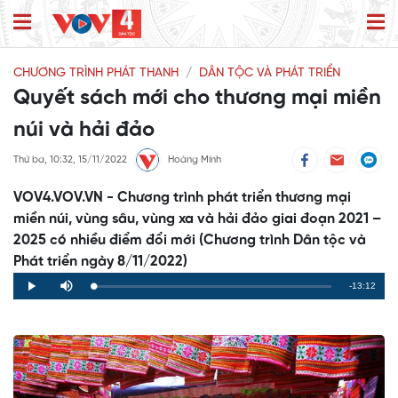
CHƯƠNG TRÌNH PHÁT THANH
DÂN TỘC VÀ PHÁT TRIỂN
Quyết sách mới cho thương mại miền
núi và hải đảo
Thứ ba, 10:32, 15/11/2022
Hoàng Minh
VOV4.VOV.VN - Chương trình phát triển thương mại
miền núi, vùng sâu, vùng xa và hải đảo giai đoạn 2021 –
2025 có nhiều điểm đổi mới (Chương trình Dân tộc và
Phát triển ngày 8/11/2022)
Remaining
-13:12
Loaded
:
Progress
:
Play
Mute
0%
0%
Time