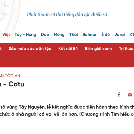
Việt
Tày - Nùng
Dao
Mông
Thái
Bahnar
Ê đê
Jarai
K'
t
Sắc màu các dân tộc
Kết nối 54
Biên giới xanh
Tri thứ
ÂN TỘC VN
a - Cơtu
ố vùng Tây Nguyên, lễ kết nghĩa được tiến hành theo hình t
chức ở nhà người có vai vế lớn hơn. (Chương trình Tìm hiểu 