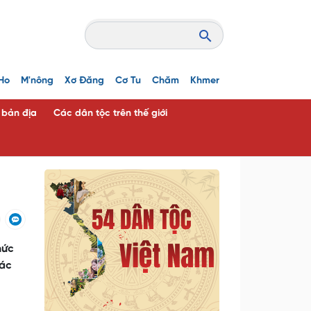
Ho
M'nông
Xơ Đăng
Cơ Tu
Chăm
Khmer
c bản địa
Các dân tộc trên thế giới
hức
các