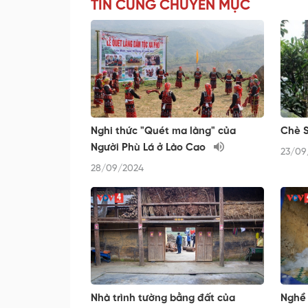
TIN CÙNG CHUYÊN MỤC
Nghi thức "Quét ma làng" của
Chè S
Người Phù Lá ở Lào Cao
23/09
28/09/2024
Nhà trình tường bằng đất của
Nghề 