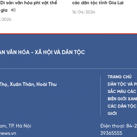
 Di sản văn hóa phi vật thể
các dân tộc tỉnh Gia Lai
 gia
16/04/2024
/2024
AN VĂN HÓA - XÃ HỘI VÀ DÂN TỘC
TRANG CHỦ
Thọ, Xuân Thân, Hoài Thu
DÂN TỘC VÀ P
SẮC MÀU CÁC
BIÊN GIỚI XAN
CÁC DÂN TỘC 
GIỚI
am, TP. Hà Nội
Điện thoại: 84-
news.vn
39365555