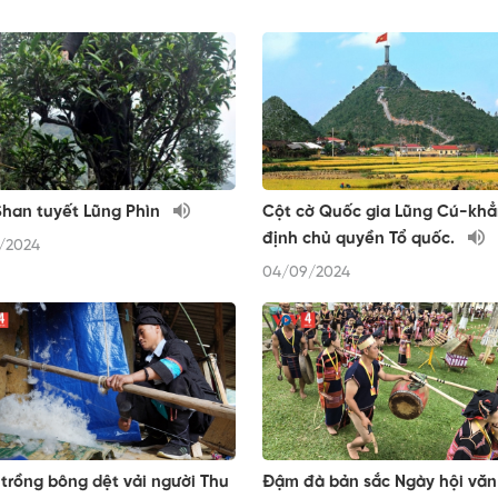
han tuyết Lũng Phìn
Cột cờ Quốc gia Lũng Cú-kh
định chủ quyền Tổ quốc.
/2024
04/09/2024
trồng bông dệt vải người Thu
Đậm đà bản sắc Ngày hội văn