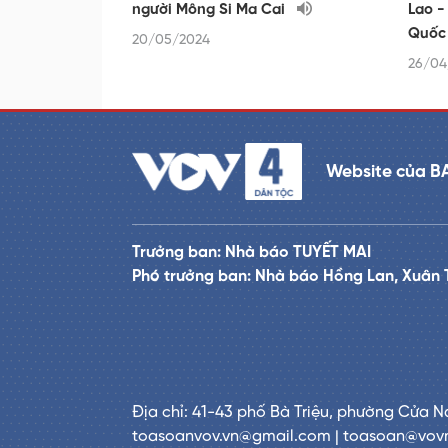
người Mông Si Ma Cai
Lao -
Quốc
20/05/2024
26/04
Website của B
Trưởng ban: Nhà báo TUYẾT MAI
Phó trưởng ban: Nhà báo Hồng Lan, Xuân 
Địa chỉ: 41-43 phố Bà Triệu, phường Cửa N
toasoanvov.vn@gmail.com | toasoan@vov