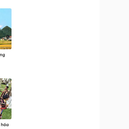
ẳng
 hóa