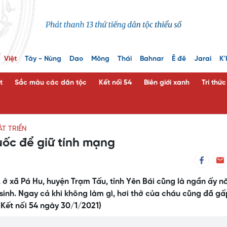
Việt
Tày - Nùng
Dao
Mông
Thái
Bahnar
Ê đê
Jarai
K'
t
Sắc màu các dân tộc
Kết nối 54
Biên giới xanh
Tri thứ
T TRIỂN
ốc để giữ tính mạng
, ở xã Pá Hu, huyện Trạm Tấu, tỉnh Yên Bái cũng là ngần ấy 
inh. Ngay cả khi không làm gì, hơi thở của cháu cũng đã gấ
Kết nối 54 ngày 30/1/2021)