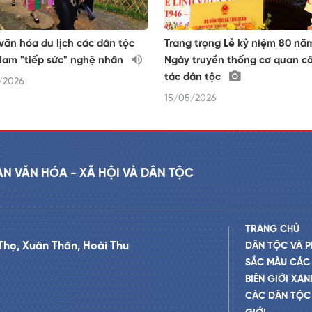
văn hóa du lịch các dân tộc
Trang trọng Lễ kỷ niệm 80 nă
Nam "tiếp sức" nghệ nhân
Ngày truyền thống cơ quan c
tác dân tộc
/2026
15/05/2026
AN VĂN HÓA - XÃ HỘI VÀ DÂN TỘC
TRANG CHỦ
Thọ, Xuân Thân, Hoài Thu
DÂN TỘC VÀ P
SẮC MÀU CÁC
BIÊN GIỚI XAN
CÁC DÂN TỘC 