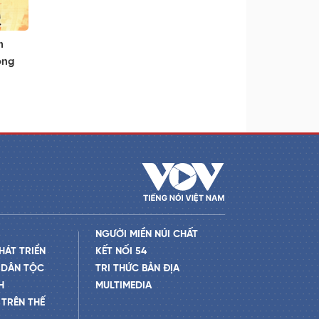
m
ông
NGƯỜI MIỀN NÚI CHẤT
HÁT TRIỂN
KẾT NỐI 54
 DÂN TỘC
TRI THỨC BẢN ĐỊA
H
MULTIMEDIA
TRÊN THẾ