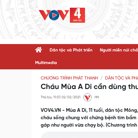
Dân tộc và Phát triển
Người miền núi chấ
Multimedia
CHƯƠNG TRÌNH PHÁT THANH
DÂN TỘC VÀ PHÁ
Cháu Mùa A Di cần dùng thu
Thứ ba, 11:07, 02/02/2021
HH
VOV4.VN - Mùa A Di, 11 tuổi, dân tộc Mông
cháu sống chung với chứng bệnh tim bẩm s
gáp như người vừa chạy bộ. (Chương trình 