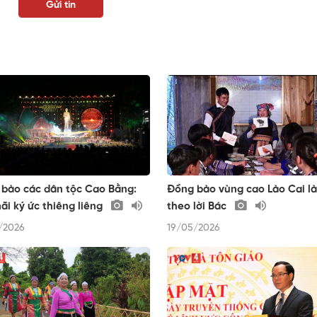
bào các dân tộc Cao Bằng:
Đồng bào vùng cao Lào Cai l
ãi ký ức thiêng liêng
theo lời Bác
/2026
19/05/2026