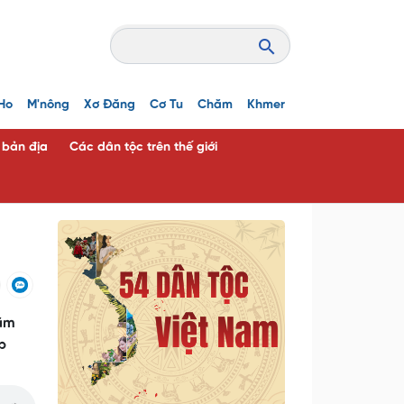
Ho
M'nông
Xơ Đăng
Cơ Tu
Chăm
Khmer
c bản địa
Các dân tộc trên thế giới
năm
p