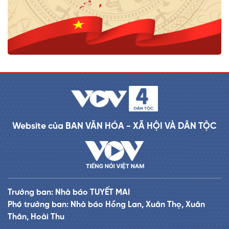
Website của BAN VĂN HÓA - XÃ HỘI VÀ DÂN TỘC
Trưởng ban: Nhà báo TUYẾT MAI
Phó trưởng ban: Nhà báo Hồng Lan, Xuân Thọ, Xuân
Thân, Hoài Thu