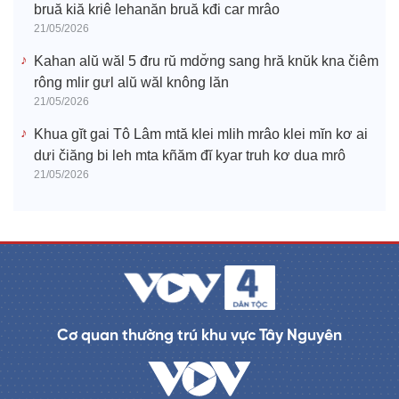
bruă kiă kriê lehanăn bruă kđi car mrâo
21/05/2026
Kahan alŭ wăl 5 đru rŭ mdơ̆ng sang hră knŭk kna čiêm
rông mlir gưl alŭ wăl knông lăn
21/05/2026
Khua gĭt gai Tô Lâm mtă klei mlih mrâo klei mĭn kơ ai
dưi čiăng bi leh mta kñăm đĭ kyar truh kơ dua mrô
21/05/2026
Cơ quan thường trú khu vực Tây Nguyên