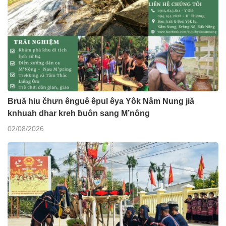
Bruă hiu čhưn ênguê êpul êya Yôk Nâm Nung jiă
knhuah dhar kreh ƀuôn sang M’nông
02/08/2026