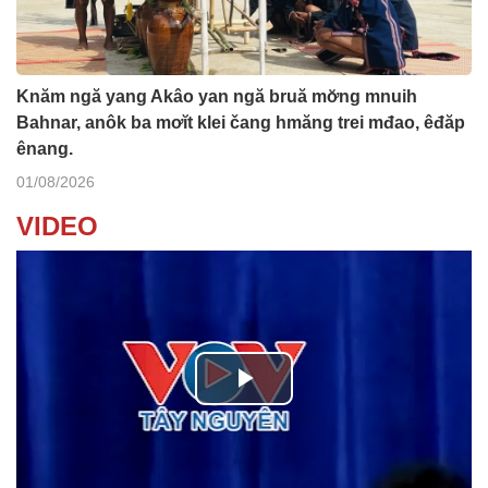
Knăm ngă yang Akâo yan ngă bruă mơ̆ng mnuih
Bahnar, anôk ba mơĭt klei čang hmăng trei mđao, êđăp
ênang.
01/08/2026
VIDEO
P
l