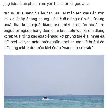
jing hdră êlan phŭn hlăm yan hiu čhưn ênguê anei.
“Khua Bruă sang čư̆ êa čar Gia Lai mâo leh klei uêñ mĭn
kơ klei êđăp ênang phung tuê ti čuă dlăng alŭ wăl. Knơ̆ng
bruă dhar kreh, mjuăt ktang asei mlei leh anăn hiu čhưn
ênguê bi mguôp hŏng dŭm dhar bruă, alŭ wăl ksiêm dlăng
kdrăp yua rơ̆ng klei êđăp ênang kơ phung tuê êjai mnei êa
ksĭ, brei kơ yan mdei prŏng thŭn anei phung tuê hriê ti êa
ksĭ gang mkhư̆ dưi mâo klei êđăp ênang hơ̆k mơak.”