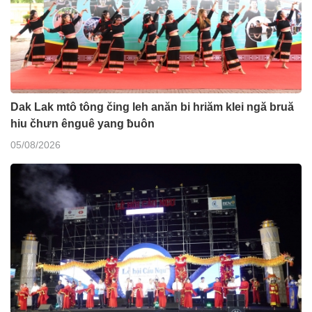
Dak Lak mtô tông čing leh anăn bi hriăm klei ngă bruă
hiu čhưn ênguê yang ƀuôn
05/08/2026