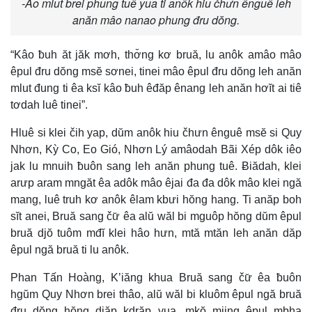
-Ao mlut brei phung tuê yua ti anôk hiu čhưn ênguê leh
anăn mâo nanao phung đru dŏng.
“Kâo ƀuh ăt jăk mơh, thơ̆ng kơ bruă, lu anôk amâo mâo
êpul đru dŏng msĕ sơnei, tinei mâo êpul đru dŏng leh anăn
mlut đung ti êa ksĭ kâo ƀuh êđăp ênang leh anăn hơĭt ai tiê
tơdah luê tinei”.
Hluê si klei čih yap, dŭm anôk hiu čhưn ênguê msĕ si Quy
Nhơn, Kỳ Co, Eo Gió, Nhơn Lý amâodah Bãi Xép dôk iêo
jak lu mnuih ƀuôn sang leh anăn phung tuê. Ƀiădah, klei
arưp aram mngăt êa adôk mâo êjai đa đa dôk mâo klei ngă
mang, luê truh kơ anôk êlam kbưi hŏng hang. Ti anăp boh
sĭt anei, Bruă sang čư̆ êa alŭ wăl bi mguôp hŏng dŭm êpul
bruă djŏ tuôm mđĭ klei hâo hưn, mtă mtăn leh anăn dăp
êpul ngă bruă ti lu anôk.
Phan Tấn Hoàng, K’iăng khua Bruă sang čư̆ êa ƀuôn
hgŭm Quy Nhơn brei thâo, alŭ wăl bi kluôm êpul ngă bruă
đru dŏng hŏng djăp kdrăp yua, mkŏ mjing êpul mbha