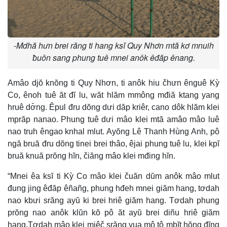
-Mdhă hưn brei răng ti hang ksĭ Quy Nhơn mtă kơ mnuih
ƀuôn sang phung tuê mnei anôk êđăp ênang.
Amâo djŏ knŏng ti Quy Nhơn, ti anôk hiu čhưn ênguê Kỳ
Co, ênoh tuê ăt đĭ lu, wăt hlăm mmông mđiă ktang yang
hruê dơ̆ng. Êpul đru dŏng dưi dăp kriêr, cano dôk hlăm klei
mprăp nanao. Phung tuê dưi mâo klei mtă amâo mâo luê
nao truh êngao knhal mlut. Ayŏng Lê Thanh Hùng Anh, pô
ngă bruă đru dŏng tinei brei thâo, êjai phung tuê lu, klei kpĭ
bruă knuă prŏng hĭn, čiăng mâo klei mđing hĭn.
“Mnei êa ksĭ ti Kỳ Co mâo klei čuăn dŭm anôk mâo mlut
đung jing êđăp êñañg, phung hđeh mnei giăm hang, tơdah
nao kbưi srăng ayŭ ki brei hriê giăm hang. Tơdah phung
prŏng nao anôk klŭn kŏ pô ăt ayŭ brei diñu hriê giăm
hang.Tơdah mâo klei mjêč srăng yua mô tô mbĭt hŏng đĭng