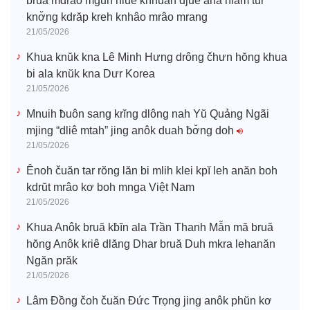
bruă mdrao mgŭn hluê knhuah djuê ana hlăm tur
knơ̆ng kdrăp kreh knhâo mrâo mrang
21/05/2026
Khua knŭk kna Lê Minh Hưng drông čhưn hŏng khua
bi ala knŭk kna Dưr Korea
21/05/2026
Mnuih ƀuôn sang krĭng dlông nah Yŭ Quảng Ngãi
mjing “dliê mtah” jing anôk duah ƀơ̆ng doh
21/05/2026
Ênoh čuăn tar rŏng lăn bi mlih klei kpĭ leh anăn boh
kdrŭt mrâo kơ boh mnga Việt Nam
21/05/2026
Khua Anôk bruă kƀĭn ala Trần Thanh Mẫn mă bruă
hŏng Anôk kriê dlăng Dhar bruă Duh mkra lehanăn
Ngăn prăk
21/05/2026
Lâm Đồng čoh čuăn Đức Trọng jing anôk phŭn kơ