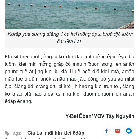
-Kdrăp yua suang dlăng ti êa ksĭ mơ̆ng êpul bruă djŏ tuôm
čar Gia Lai.
Klă sĭt brei ƀuuh, êngao kơ dŭm klei gĭt mơ̆ng êpul êya djŏ
tuôm, klei mĭn mơ̆ng grăp čô mnuih ƀuôn sang leh anăn
phung tuê ăt jing klei bi klă. Hluê ngă djŏ klei mtă, amâo
mâo luê ti dŭm anôk amâo mâo jăk, čŏng pô yua ao mlut
êjai čiăng êdi srăng đru bi hrŏ jih hnơ̆ng klei truh tơl, čiăng
kơ grăp blư̆ nao ti êa ksĭ jing klei kluôm dhuôm leh anăn
êđăp ênang.
Y-Ƀel Êban/ VOV Tây Nguyên
Gia Lai mđĭ hĭn klei êđăp
Tags: