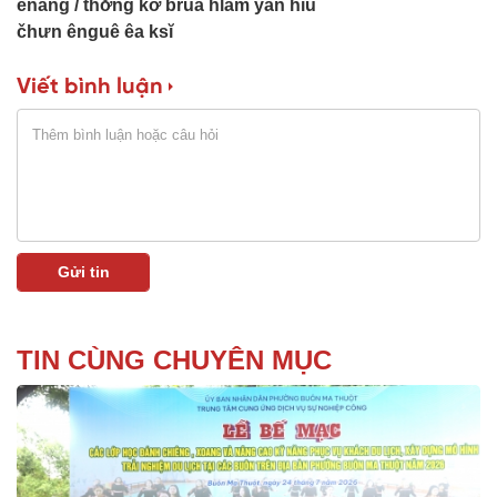
ênang
thơ̆ng kơ bruă hlăm yan hiu
čhưn ênguê êa ksĭ
Viết bình luận
TIN CÙNG CHUYÊN MỤC