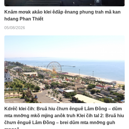
Knăm mơak akâo klei êđăp ênang phung trah mă kan
hdang Phan Thiết
05/08/2026
Kdrêč klei čih: Bruă hiu čhưn ênguê Lâm Đồng – dŭm
mta mnơ̆ng mkŏ mjing anôk truh Klei čih tal 2: Bruă hiu
čhưn ênguê Lâm Đồng – brei dŭm mta mnơ̆ng guh