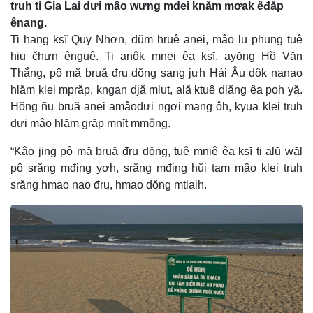
truh ti Gia Lai dưi mâo wưng mdei knăm mơak êđăp
ênang.
Ti hang ksĭ Quy Nhơn, dŭm hruê anei, mâo lu phung tuê
hiu čhưn ênguê. Ti anôk mnei êa ksĭ, ayŏng Hồ Văn
Thắng, pô mă bruă đru dŏng sang jưh Hải Âu dôk nanao
hlăm klei mprăp, kngan djă mlut, ală ktuê dlăng êa poh yă.
Hŏng ñu bruă anei amâodưi ngơi mang ôh, kyua klei truh
dưi mâo hlăm grăp mnĭt mmông.
“Kâo jing pô mă bruă đru dŏng, tuê mniê êa ksĭ ti alŭ wăl
pô srăng mđing yơh, srăng mđing hŭi tam mâo klei truh
srăng hmao nao đru, hmao dŏng mtlaih.