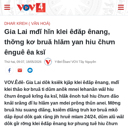
DHAR KREH ( VĂN HOÁ)
Gia Lai mđĭ hĭn klei êđăp ênang,
thơ̆ng kơ bruă hlăm yan hiu čhưn
ênguê êa ksĭ
Thứ hai, 09:07, 18/05/2026
Y-Ƀel Êban/ VOV Tây Nguyên
VOV.Êđê- Gia Lai dôk ksiêk kjăp klei êđăp ênang, mđĭ
klei thâo kơ bruă ti dŭm anôk mnei lehanăn wăl hiu
čhưn ênguê krĭng êa ksĭ, hlăk ênoh tuê hiu čhưn đăo
knăl srăng đĭ lu hlăm yan mdei prŏng thŭn anei. Mơ̆ng
bruă hiu suang dlăng, ksiêm dlăng truh kơ bruă mkŏ
dăp êpul dôk gak răng jih hruê mlam 24/24, dŭm alŭ wăl
dôk gĭr rơ̆ng klei êđăp ênang kơ phung tuê hiu čhưn