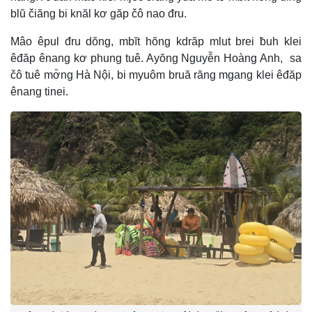
blŭ čiăng bi knăl kơ găp čô nao đru.
Mâo êpul đru dŏng, mbĭt hŏng kdrăp mlut brei ƀuh klei
êđăp ênang kơ phung tuê. Ayŏng Nguyễn Hoàng Anh, sa
čô tuê mơ̆ng Hà Nội, bi myuôm bruă răng mgang klei êđăp
ênang tinei.