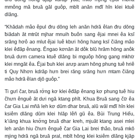
mmông mă bruă găl guôp, mbĭt anăn mđĭ hĭn klei ktuê
dlăng.
“Khădah mâo êpul đru dŏng leh anăn hdră êlan đru dŏng
ƀiădah ăt mtrŭt mjhar mnuih ƀuôn sang êjai mnei êa ksĭ
srăng hơô ao mlut êjai luê kbưi hŏng hang ksĭ čiăng mâo
klei êđăp ênang. Êngao kơnăn ăt dôk blŭ hrăm hŏng anôk
bruă dưm camera ktuê dlăng bi mguôp hŏng gang mkhư̆
klei mngăt êa. Êjai ƀuh klei arưp aram hŏng phung tuê hriê
ti Quy Nhơn kdrăp hưn brei răng srăng hưn mtam čiăng
mâo hdră êlan djŏ guôp.”
Ti gưl čar, bruă rơ̆ng kơ klei êđăp ênang kơ phung tuê hiu
čhưn ênguê ăt dưi ngă ktang phĭt. Khua Bruă sang čư̆ êa
čar Gia Lai mñă leh kơ dŭm dhar bruă, alŭ wăl mđĭ hĭn klei
ksiêm dlăng dŭm klei hlăp lêñ gŭ êa. Bùi Trung Hiếu,
k’iăng khua knơ̆ng bruă dhar kreh, mjuăt ktang asei mlei
leh anăn hiu čhưn ênguê čar Gia Lai brei thâo, bruă mkŏ
mjing hdră ngă bruă pral, mbĭt hŏng klei ksiêm dlăng kjăp