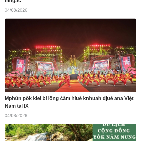
mngač
04/08/2026
Mphŭn pŏk klei bi lông čăm hluê knhuah djuê ana Việt
Nam tal IX
04/08/2026