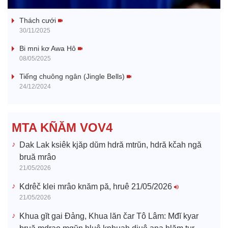
Tanh bĕ ayong dăm jŭ
a
Thách cưới
y
30/11/2025
V
Bi mni kơ Awa Hô
08/05/2025
i
Tiếng chuông ngân (Jingle Bells)
24/12/2024
d
e
MTA KÑĂM VOV4
o
Dak Lak ksiêk kjăp dŭm hdră mtrŭn, hdră kčah ngă
bruă mrâo
21/05/2026
Kdrêč klei mrâo knăm pă, hruê 21/05/2026
21/05/2026
Khua gĭt gai Đảng, Khua lăn čar Tô Lâm: Mđĭ kyar