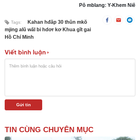
Pô mblang: Y-Khem Niê
Kahan hđăp 30 thŭn mkŏ
Tags:
mjing alŭ wăl bi hdơr kơ Khua gĭt gai
Hồ Chí Minh
Viết bình luận
TIN CÙNG CHUYÊN MỤC