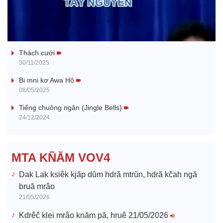
l
Tanh bĕ ayong dăm jŭ
a
Thách cưới
y
30/11/2025
V
Bi mni kơ Awa Hô
08/05/2025
i
Tiếng chuông ngân (Jingle Bells)
24/12/2024
d
e
MTA KÑĂM VOV4
o
Dak Lak ksiêk kjăp dŭm hdră mtrŭn, hdră kčah ngă
bruă mrâo
21/05/2026
Kdrêč klei mrâo knăm pă, hruê 21/05/2026