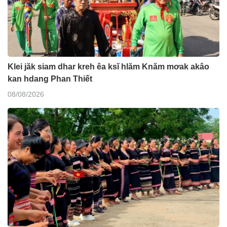
Klei jăk siam dhar kreh êa ksĭ hlăm Knăm mơak akâo
kan hdang Phan Thiết
08/08/2026