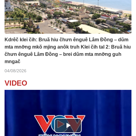
Kdrêč klei čih: Bruă hiu čhưn ênguê Lâm Đồng – dŭm
mta mnơ̆ng mkŏ mjing anôk truh Klei čih tal 2: Bruă hiu
čhưn ênguê Lâm Đồng – brei dŭm mta mnơ̆ng guh
mngač
04/08/2026
VIDEO
P