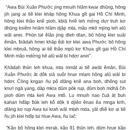
“Awa Bùi Xuân Phước jing mnuih hlăm kwar dhŭng, hŏng
jih jang ai tiê klei khăp hŏng Khua gĭt gai Hồ Chí Minh,
hŏng klei thâo kriê pioh, kbiă hriê leh mơ̆ng dưr truh kơ
dhŭng ksiêm hriăm hlăm djăp mta, mâo mkŏ mjing leh alŭ
wăl anei. Phŭn tal êlâo jing dleh dlan, bŏ hŏng klei suăi
êmăn, ƀiădah hmei khăp êdi kơ klei awa Phước bŏ hŏng
klei mbruă, hŏng ai tiê thâo mpŭ kơ Khua gĭt gai Hồ Chí
Minh mâo mdơ̆ng hĕ alŭ wăl bi hdơr anei”.
Khădah thŭn leh khua, mta mmăt ai tiê awăt êmăn, Bùi
Xuân Phước ăt dôk siă suôr hrue mlam hŏng alŭ wăl bi
hdơr. Čŏng kngan ñu pô dlăng kriê ana boh, dhông sut
knưl ngă yang, dăp mkra dŭm pŏk rup, dŭm boh mdhă čih
pioh dŭm mta keli Awa mtô. Lu mnuih nao čuă ăt ƀuh
kahan hđăp ƀŭk leh kô̆ dôk ti djiêo ênao êa mnga krih,
dlăng kơ rup Awa tui krah wăl mtah mda, yăl dliê kơ ai tiê
ñu jih klei hdĭp tui hlue Awa, ñu lač:
“Kâo bŏ hŏng klei mơak, kâo 91 thŭn leh, dŭm hrue kâo