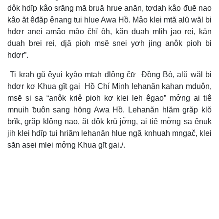
dôk hdĭp kâo srăng mă bruă hrue anăn, tơdah kâo đuĕ nao
kâo ăt êđăp ênang tui hlue Awa Hồ. Mâo klei mtă alŭ wăl bi
hdơr anei amâo mâo čhĭ ôh, kăn duah mlih jao rei, kăn
duah brei rei, djă pioh msĕ snei yơh jing anôk pioh bi
hdơr”.
Ti krah gŭ êyui kyâo mtah dlông čư̆ Đồng Bò, alŭ wăl bi
hdơr kơ Khua gĭt gai Hồ Chí Minh lehanăn kahan mduôn,
msĕ si sa “anôk kriê pioh kơ klei leh êgao” mơ̆ng ai tiê
mnuih ƀuôn sang hŏng Awa Hồ. Lehanăn hlăm grăp klŏ
ƀrĭk, grăp klông nao, ăt dôk krŭ jơ̆ng, ai tiê mơ̆ng sa ênuk
jih klei hdĭp tui hriăm lehanăn hlue ngă knhuah mngač, klei
săn asei mlei mơ̆ng Khua gĭt gai./.