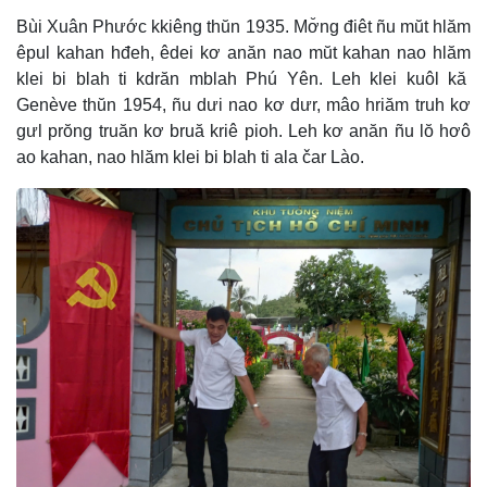
Bùi Xuân Phước kkiêng thŭn 1935. Mơ̆ng điêt ñu mŭt hlăm
êpul kahan hđeh, êdei kơ anăn nao mŭt kahan nao hlăm
klei bi blah ti kdrăn mblah Phú Yên. Leh klei kuôl kă
Genève thŭn 1954, ñu dưi nao kơ dưr, mâo hriăm truh kơ
gưl prŏng truăn kơ bruă kriê pioh. Leh kơ anăn ñu lŏ hơô
ao kahan, nao hlăm klei bi blah ti ala čar Lào.