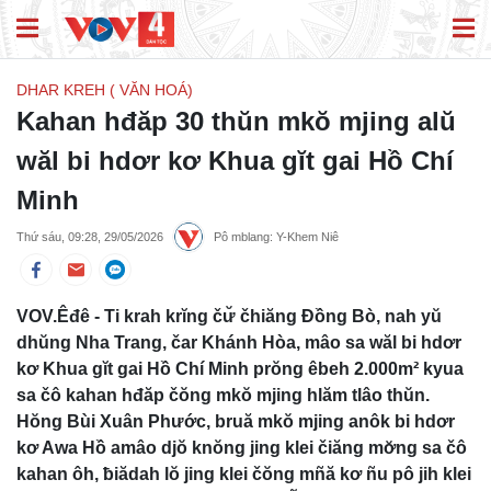
DHAR KREH ( VĂN HOÁ)
Kahan hđăp 30 thŭn mkŏ mjing alŭ
wăl bi hdơr kơ Khua gĭt gai Hồ Chí
Minh
Thứ sáu, 09:28, 29/05/2026
Pô mblang: Y-Khem Niê
VOV.Êđê - Ti krah krĭng čư̆ čhiăng Đồng Bò, nah yŭ
dhŭng Nha Trang, čar Khánh Hòa, mâo sa wăl bi hdơr
kơ Khua gĭt gai Hồ Chí Minh prŏng êbeh 2.000m² kyua
sa čô kahan hđăp čŏng mkŏ mjing hlăm tlâo thŭn.
Hŏng Bùi Xuân Phước, bruă mkŏ mjing anôk bi hdơr
kơ Awa Hồ amâo djŏ knŏng jing klei čiăng mơ̆ng sa čô
kahan ôh, ƀiădah lŏ jing klei čŏng mñă kơ ñu pô jih klei