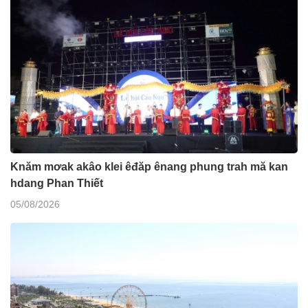
Knăm mơak akâo klei êđăp ênang phung trah mă kan
hdang Phan Thiết
05/08/2026