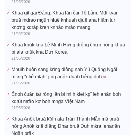
21/05/2026
Khua gĭt gai Đảng, Khua lăn čar Tô Lâm: Mđĭ kyar
bruă mdrao mgŭn hluê knhuah djuê ana hlăm tur
knơ̆ng kdrăp kreh knhâo mrâo mrang
21/05/2026
Khua knŭk kna Lê Minh Hưng drông čhưn hŏng khua
bi ala knŭk kna Dưr Korea
21/05/2026
Mnuih ƀuôn sang krĭng dlông nah Yŭ Quảng Ngãi
mjing “dliê mtah” jing anôk duah ƀơ̆ng doh
21/05/2026
Ênoh čuăn tar rŏng lăn bi mlih klei kpĭ leh anăn boh
kdrŭt mrâo kơ boh mnga Việt Nam
21/05/2026
Khua Anôk bruă kƀĭn ala Trần Thanh Mẫn mă bruă
hŏng Anôk kriê dlăng Dhar bruă Duh mkra lehanăn
Ngăn prăk