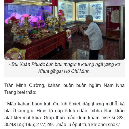
- Bùi Xuân Phước čuh brui mngưi ti knưng ngă yang kơ
Khua gĭt gai Hồ Chí Minh.
Trần Minh Cường, kahan ƀuôn ƀuôn hgŭm Nam Nha
Trang brei thâo:
“Mâo kahan ƀuôn truh đru kih êmiêt, dăp jhưng mdhô̆, kă
hla čhiăm gru. Hmei lŏ dăp êdeh edâo, mbha êlan ktrâo
atăt klei mŭt kbiă. Grăp thŭn mâo dŭm knăm msĕ si 3/2;
30/4&1/5; 19/5; 27/7;2/9…mâo lu êpul truh kơ anei snăk.”