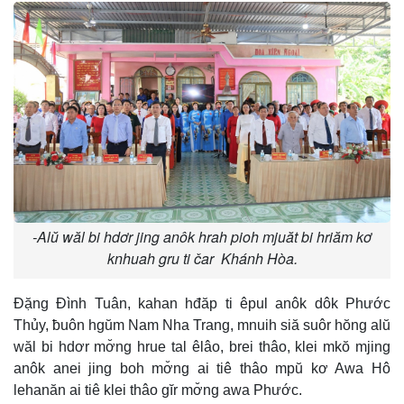
-Alŭ wăl bi hdơr jing anôk hrah pioh mjuăt bi hriăm kơ
knhuah gru ti čar Khánh Hòa.
Đặng Đình Tuân, kahan hđăp ti êpul anôk dôk Phước
Thủy, ƀuôn hgŭm Nam Nha Trang, mnuih siă suôr hŏng alŭ
wăl bi hdơr mơ̆ng hrue tal êlâo, brei thâo, klei mkŏ mjing
anôk anei jing boh mơ̆ng ai tiê thâo mpŭ kơ Awa Hô
lehanăn ai tiê klei thâo gĭr mơ̆ng awa Phước.