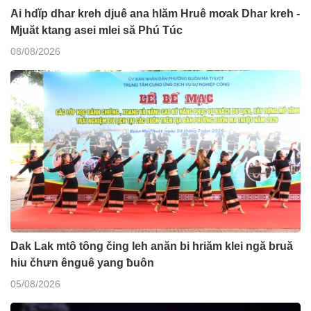
Ai hdĭp dhar kreh djuê ana hlăm Hruê mơak Dhar kreh -
Mjuăt ktang asei mlei să Phú Túc
08/08/2026
Dak Lak mtô tông čing leh anăn bi hriăm klei ngă bruă
hiu čhưn ênguê yang ƀuôn
05/08/2026