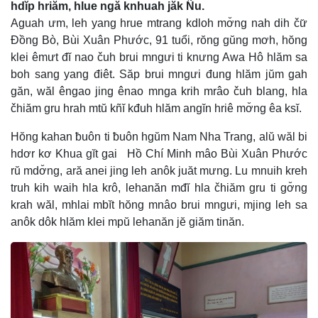
hdĭp hriăm, hlue ngă knhuah jăk Ñu.
Aguah ưm, leh yang hrue mtrang kdloh mơ̆ng nah dih čư̆
Đồng Bò, Bùi Xuân Phước, 91 tuổi, rŏng gŭng mơh, hŏng
klei êmưt đĭ nao čuh brui mngưi ti knưng Awa Hô hlăm sa
boh sang yang điêt. Săp brui mngưi đung hlăm jŭm gah
găn, wăl êngao jing ênao mnga krih mrâo čuh blang, hla
čhiăm gru hrah mtŭ kñĭ kđuh hlăm angĭn hriê mơ̆ng êa ksĭ.
Hŏng kahan ƀuôn ti ƀuôn hgŭm Nam Nha Trang, alŭ wăl bi
hdơr kơ Khua gĭt gai Hồ Chí Minh mâo Bùi Xuân Phước
rŭ mdơ̆ng, ară anei jing leh anôk juăt mưng. Lu mnuih kreh
truh kih waih hla krô, lehanăn mđĭ hla čhiăm gru ti gơ̆ng
krah wăl, mhlai mbĭt hŏng mnâo brui mngưi, mjing leh sa
anôk dôk hlăm klei mpŭ lehanăn jĕ giăm tinăn.