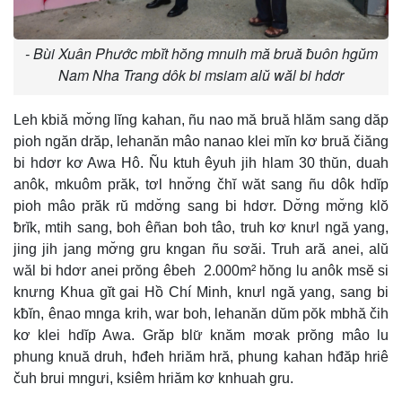
- Bùi Xuân Phước mbĭt hŏng mnuih mă bruă ƀuôn hgŭm
Nam Nha Trang dôk bi msiam alŭ wăl bi hdơr
Leh kbiă mơ̆ng lĭng kahan, ñu nao mă bruă hlăm sang dăp
pioh ngăn drăp, lehanăn mâo nanao klei mĭn kơ bruă čiăng
bi hdơr kơ Awa Hô. Ñu ktuh êyuh jih hlam 30 thŭn, duah
anôk, mkuôm prăk, tơl hnơ̆ng čhĭ wăt sang ñu dôk hdĭp
pioh mâo prăk rŭ mdơ̆ng sang bi hdơr. Dơ̆ng mơ̆ng klŏ
ƀrĭk, mtih sang, boh êñan boh tâo, truh kơ knưl ngă yang,
jing jih jang mơ̆ng gru kngan ñu sơăi. Truh ară anei, alŭ
wăl bi hdơr anei prŏng êbeh 2.000m² hŏng lu anôk msĕ si
knưng Khua gĭt gai Hồ Chí Minh, knưl ngă yang, sang bi
kƀĭn, ênao mnga krih, war boh, lehanăn dŭm pŏk mbhă čih
kơ klei hdĭp Awa. Grăp blư̆ knăm mơak prŏng mâo lu
phung knuă druh, hđeh hriăm hră, phung kahan hđăp hriê
čuh brui mngưi, ksiêm hriăm kơ knhuah gru.