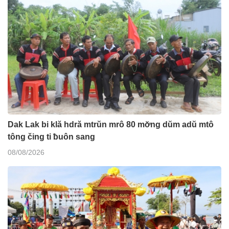
Dak Lak bi klă hdră mtrŭn mrô 80 mơ̆ng dŭm adŭ mtô
tông čing ti ƀuôn sang
08/08/2026