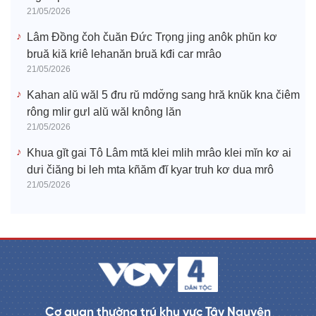
21/05/2026
Lâm Đồng čoh čuăn Đức Trọng jing anôk phŭn kơ
bruă kiă kriê lehanăn bruă kđi car mrâo
21/05/2026
Kahan alŭ wăl 5 đru rŭ mdơ̆ng sang hră knŭk kna čiêm
rông mlir gưl alŭ wăl knông lăn
21/05/2026
Khua gĭt gai Tô Lâm mtă klei mlih mrâo klei mĭn kơ ai
dưi čiăng bi leh mta kñăm đĭ kyar truh kơ dua mrô
21/05/2026
Cơ quan thường trú khu vực Tây Nguyên