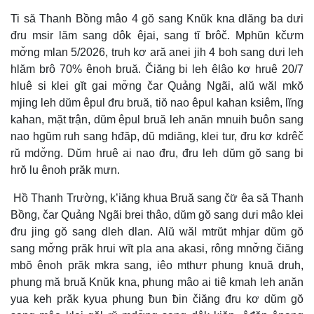
Ti să Thanh Bồng mâo 4 gŏ sang Knŭk kna dlăng ba dưi
đru msir lăm sang dôk êjai, sang tĭ ƀrôč. Mphŭn kčưm
mơ̆ng mlan 5/2026, truh kơ ară anei jih 4 boh sang dưi leh
hlăm brô 70% ênoh bruă. Čiăng bi leh êlâo kơ hruê 20/7
hluê si klei gĭt gai mơ̆ng čar Quảng Ngãi, alŭ wăl mkŏ
mjing leh dŭm êpul đru bruă, tiŏ nao êpul kahan ksiêm, lĭng
kahan, mặt trận, dŭm êpul bruă leh anăn mnuih ƀuôn sang
nao hgŭm ruh sang hđăp, dŭ mdiăng, klei tur, đru kơ kdrêč
rŭ mdơ̆ng. Dŭm hruê ai nao đru, đru leh dŭm gŏ sang bi
hrŏ lu ênoh prăk mưn.
Hồ Thanh Trường, k’iăng khua Bruă sang čư̆ êa să Thanh
Bồng, čar Quảng Ngãi brei thâo, dŭm gŏ sang dưi mâo klei
đru jing gŏ sang dleh dlan. Alŭ wăl mtrŭt mhjar dŭm gŏ
sang mơ̆ng prăk hrui wĭt pla ana akasi, rông mnơ̆ng čiăng
mbŏ ênoh prăk mkra sang, iêo mthưr phung knuă druh,
phung mă bruă Knŭk kna, phung mâo ai tiê kmah leh anăn
yua keh prăk kyua phung ƀun ƀin čiăng đru kơ dŭm gŏ