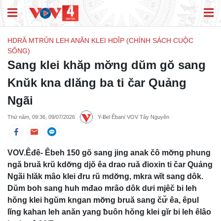
HDRĂ MTRŬN LEH ANĂN KLEI HDĬP (CHÍNH SÁCH CUỘC
SỐNG)
Sang klei khăp mơ̆ng dŭm gŏ sang
Knŭk kna dlăng ba ti čar Quảng
Ngãi
Thứ năm, 09:36, 09/07/2026
Y-Ƀel Êban/ VOV Tây Nguyên
VOV.Êđê- Êbeh 150 gŏ sang jing anak čô mơ̆ng phung
ngă bruă krŭ kdơ̆ng djŏ êa drao ruă đioxin ti čar Quảng
Ngãi hlăk mâo klei đru rŭ mdơ̆ng, mkra wĭt sang dôk.
Dŭm boh sang huh mđao mrâo dôk dưi mjêč bi leh
hŏng klei hgŭm kngan mơ̆ng bruă sang čư̆ êa, êpul
lĭng kahan leh anăn yang ƀuôn hŏng klei gĭr bi leh êlâo