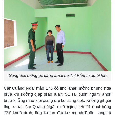
-Sang dôk mơ̆ng gŏ sang amai Lê Thị Kiều mrâo bi leh.
Čar Quảng Ngãi mâo 175 čô jing anak mơ̆ng phung ngă
bruă krŭ kdơ̆ng djăp drao ruă ti 51 să, ƀuôn hgŭm, anôk
bruă knơ̆ng mâo klei čiăng đru kơ sang dôk. Knơ̆ng gĭt gai
lĭng kahan čar Quảng Ngãi mkŏ mjing leh 74 êpul hŏng
727 knuă druh, lĭng kahan đru kơ mnuih ƀuôn sang rŭ