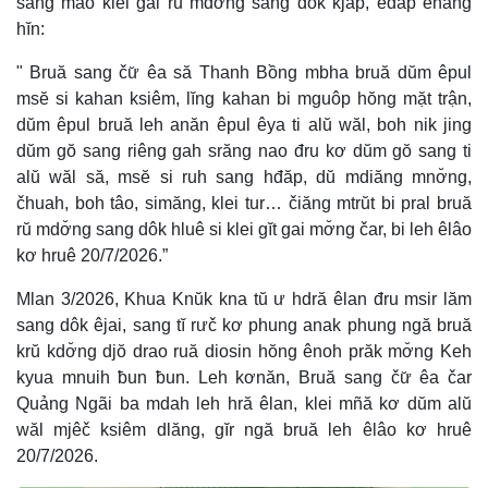
sang mâo klei găl rŭ mdơ̆ng sang dôk kjăp, êđăp ênang
hĭn:
" Bruă sang čư̆ êa să Thanh Bồng mbha bruă dŭm êpul
msĕ si kahan ksiêm, lĭng kahan bi mguôp hŏng mặt trận,
dŭm êpul bruă leh anăn êpul êya ti alŭ wăl, boh nik jing
dŭm gŏ sang riêng gah srăng nao đru kơ dŭm gŏ sang ti
alŭ wăl să, msĕ si ruh sang hđăp, dŭ mdiăng mnơ̆ng,
čhuah, boh tâo, simăng, klei tur… čiăng mtrŭt bi pral bruă
rŭ mdơ̆ng sang dôk hluê si klei gĭt gai mơ̆ng čar, bi leh êlâo
kơ hruê 20/7/2026.”
Mlan 3/2026, Khua Knŭk kna tŭ ư hdră êlan đru msir lăm
sang dôk êjai, sang tĭ rưč kơ phung anak phung ngă bruă
krŭ kdơ̆ng djŏ drao ruă diosin hŏng ênoh prăk mơ̆ng Keh
kyua mnuih ƀun ƀun. Leh kơnăn, Bruă sang čư̆ êa čar
Quảng Ngãi ba mdah leh hră êlan, klei mñă kơ dŭm alŭ
wăl mjêč ksiêm dlăng, gĭr ngă bruă leh êlâo kơ hruê
20/7/2026.