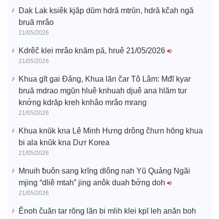
o
Dak Lak ksiêk kjăp dŭm hdră mtrŭn, hdră kčah ngă
bruă mrâo
21/05/2026
Kdrêč klei mrâo knăm pă, hruê 21/05/2026
21/05/2026
Khua gĭt gai Đảng, Khua lăn čar Tô Lâm: Mđĭ kyar
bruă mdrao mgŭn hluê knhuah djuê ana hlăm tur
knơ̆ng kdrăp kreh knhâo mrâo mrang
21/05/2026
Khua knŭk kna Lê Minh Hưng drông čhưn hŏng khua
bi ala knŭk kna Dưr Korea
21/05/2026
Mnuih ƀuôn sang krĭng dlông nah Yŭ Quảng Ngãi
mjing “dliê mtah” jing anôk duah ƀơ̆ng doh
21/05/2026
Ênoh čuăn tar rŏng lăn bi mlih klei kpĭ leh anăn boh