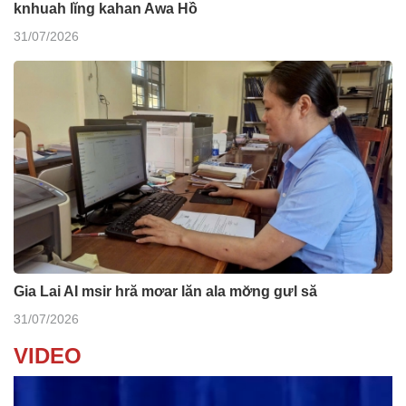
knhuah lĭng kahan Awa Hồ
31/07/2026
Gia Lai AI msir hră mơar lăn ala mơ̆ng gưl să
31/07/2026
VIDEO