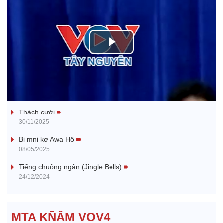
P
l
Tanh bĕ ayong dăm jŭ
a
Thách cưới
y
30/11/2025
V
Bi mni kơ Awa Hô
08/05/2025
i
Tiếng chuông ngân (Jingle Bells)
24/12/2024
d
e
MTA KÑĂM VOV4