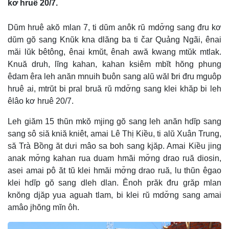
kơ hruê 20/7.
Dŭm hruê akŏ mlan 7, ti dŭm anôk rŭ mdơ̆ng sang đru kơ
dŭm gŏ sang Knŭk kna dlăng ba ti čar Quảng Ngãi, ênai
măi lŭk bêtông, ênai kmŭt, ênah awă kwang mtŭk mtlak.
Knuă druh, lĭng kahan, kahan ksiêm mbĭt hŏng phung
êdam êra leh anăn mnuih ƀuôn sang alŭ wăl ƀri đru mguôp
hruê ai, mtrŭt bi pral bruă rŭ mdơ̆ng sang klei khăp bi leh
êlâo kơ hruê 20/7.
Leh giăm 15 thŭn mkŏ mjing gŏ sang leh anăn hdĭp sang
sang sô siă kniă kniêt, amai Lê Thị Kiều, ti alŭ Xuân Trung,
să Trà Bồng ăt dưi mâo sa boh sang kjăp. Amai Kiều jing
anak mơ̆ng kahan rua duam hmăi mơ̆ng drao ruă diosin,
asei amai pô ăt tŭ klei hmăi mơ̆ng drao ruă, lu thŭn êgao
klei hdĭp gŏ sang dleh dlan. Ênoh prăk đru grăp mlan
knŏng djăp yua aguah tlam, bi klei rŭ mdơ̆ng sang amai
amâo jhŏng mĭn ôh.