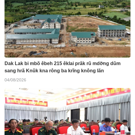
Dak Lak bi mbŏ êbeh 215 êklai prăk rŭ mdơ̆ng dŭm
sang hră Knŭk kna rông ba krĭng knông lăn
04/08/2026