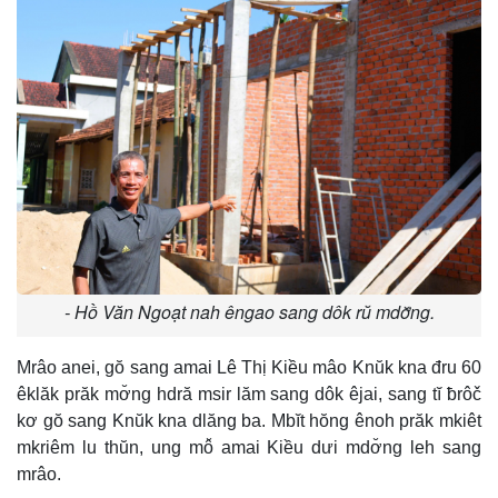
- Hồ Văn Ngoạt nah êngao sang dôk rŭ mdơ̆ng.
Mrâo anei, gŏ sang amai Lê Thị Kiều mâo Knŭk kna đru 60
êklăk prăk mơ̆ng hdră msir lăm sang dôk êjai, sang tĭ ƀrôč
kơ gŏ sang Knŭk kna dlăng ba. Mbĭt hŏng ênoh prăk mkiêt
mkriêm lu thŭn, ung mô̆ amai Kiều dưi mdơ̆ng leh sang
mrâo.