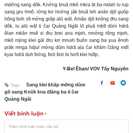
mdơ̆ng sang dôk. Knơ̆ng bruă mkŏ mkra ăt ba mdah lu rup
sang gru hmô, rơ̆ng kơ hnơ̆ng jăk bruă leh anăn djŏ guôp
hŏng boh sĭt mơ̆ng grăp alŭ wăl. Amâo djŏ knŏng đru sang
dôk, lu alŭ wăl ti čar Quảng Ngãi lŏ pluă mbĭt dŭm hdră
êlan mkăn msĕ si đru brei ana mjeh, mnơ̆ng rông mjeh,
mkŏ mjing klei găl đru kơ mnuih ƀuôn sang ba yua ênoh
prăk mnga hdjul mơ̆ng dŭm hdră ala čar kñăm čiăng mđĭ
kyar hdră duh ƀơ̆ng, ƀrư̆ ƀrư̆ bi hơĭt klei hdĭp.
Y-Ƀel Êban/ VOV Tây Nguyên
Sang klei khăp mơ̆ng dŭm
Tags:
gŏ sang Knŭk kna dlăng ba ti čar
Quảng Ngãi
Viết bình luận