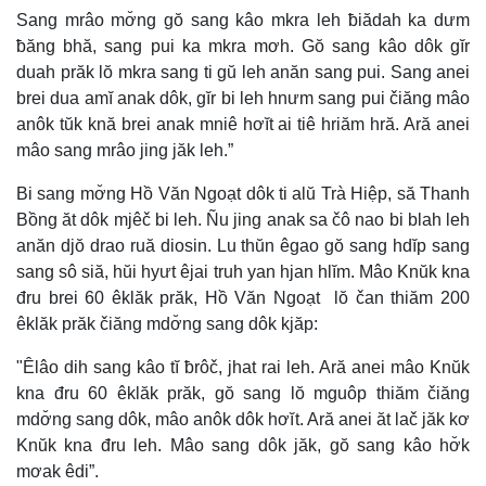
Sang mrâo mơ̆ng gŏ sang kâo mkra leh ƀiădah ka dưm
ƀăng bhă, sang pui ka mkra mơh. Gŏ sang kâo dôk gĭr
duah prăk lŏ mkra sang ti gŭ leh anăn sang pui. Sang anei
brei dua amĭ anak dôk, gĭr bi leh hnưm sang pui čiăng mâo
anôk tŭk knă brei anak mniê hơĭt ai tiê hriăm hră. Ară anei
mâo sang mrâo jing jăk leh.”
Bi sang mơ̆ng Hồ Văn Ngoạt dôk ti alŭ Trà Hiệp, să Thanh
Bồng ăt dôk mjêč bi leh. Ñu jing anak sa čô nao bi blah leh
anăn djŏ drao ruă diosin. Lu thŭn êgao gŏ sang hdĭp sang
sang sô siă, hŭi hyưt êjai truh yan hjan hlĭm. Mâo Knŭk kna
đru brei 60 êklăk prăk, Hồ Văn Ngoạt lŏ čan thiăm 200
êklăk prăk čiăng mdơ̆ng sang dôk kjăp:
"Êlâo dih sang kâo tĭ ƀrôč, jhat rai leh. Ară anei mâo Knŭk
kna đru 60 êklăk prăk, gŏ sang lŏ mguôp thiăm čiăng
mdơ̆ng sang dôk, mâo anôk dôk hơĭt. Ară anei ăt lač jăk kơ
Knŭk kna đru leh. Mâo sang dôk jăk, gŏ sang kâo hơ̆k
mơak êdi”.