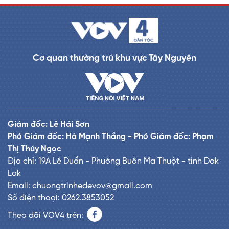
Cơ quan thường trú khu vực Tây Nguyên
Giám đốc: Lê Hải Sơn
Phó Giám đốc: Hà Mạnh Thắng - Phó Giám đốc: Phạm
Thị Thúy Ngọc
Địa chỉ: 19A Lê Duẩn - Phường Buôn Ma Thuột - tỉnh Dak
Lak
Email: chuongtrinhedevov@gmail.com
Số điện thoại: 0262.3853052
Theo dõi VOV4 trên: