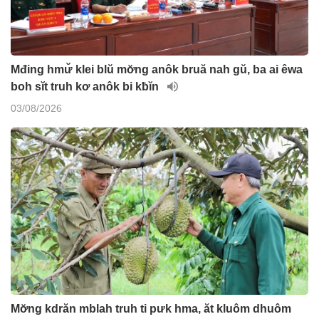
Mđing hmư̆ klei blŭ mơ̆ng anôk bruă nah gŭ, ba ai êwa
boh sĭt truh kơ anôk bi kƀĭn
03/08/2026
Mơ̆ng kdrăn mblah truh ti pưk hma, ăt kluôm dhuôm