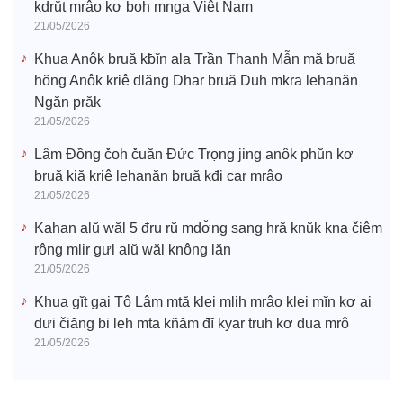
kdrŭt mrâo kơ boh mnga Việt Nam
21/05/2026
Khua Anôk bruă kƀĭn ala Trần Thanh Mẫn mă bruă
hŏng Anôk kriê dlăng Dhar bruă Duh mkra lehanăn
Ngăn prăk
21/05/2026
Lâm Đồng čoh čuăn Đức Trọng jing anôk phŭn kơ
bruă kiă kriê lehanăn bruă kđi car mrâo
21/05/2026
Kahan alŭ wăl 5 đru rŭ mdơ̆ng sang hră knŭk kna čiêm
rông mlir gưl alŭ wăl knông lăn
21/05/2026
Khua gĭt gai Tô Lâm mtă klei mlih mrâo klei mĭn kơ ai
dưi čiăng bi leh mta kñăm đĭ kyar truh kơ dua mrô
21/05/2026