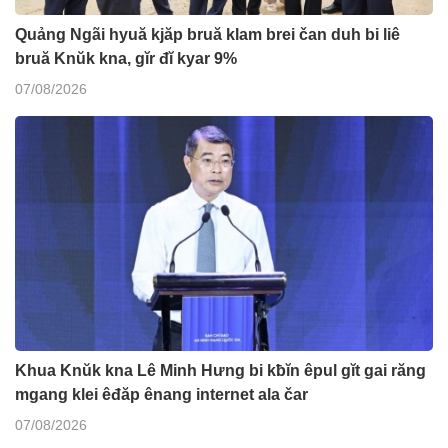
Quảng Ngãi hyuă kjăp bruă klam brei čan duh bi liê
bruă Knŭk kna, gĭr đĭ kyar 9%
07/08/2026
Khua Knŭk kna Lê Minh Hưng bi kƀĭn êpul gĭt gai răng
mgang klei êđăp ênang internet ala čar
07/08/2026