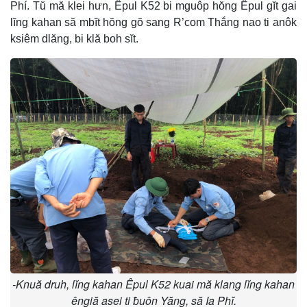
Phí. Tŭ mă klei hưn, Êpul K52 bi mguôp hŏng Êpul gĭt gai
lĭng kahan să mbĭt hŏng gŏ sang R’com Thắng nao ti anôk
ksiêm dlăng, bi klă boh sĭt.
-Knuă druh, lĭng kahan Êpul K52 kuai mă klang lĭng kahan
êngiă asei ti ƀuôn Yăng, să Ia Phĭ.