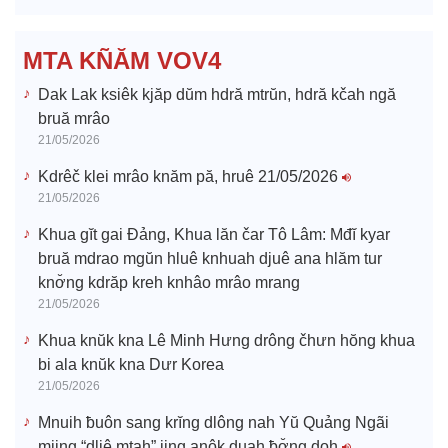
d
e
MTA KÑĂM VOV4
o
Dak Lak ksiêk kjăp dŭm hdră mtrŭn, hdră kčah ngă
bruă mrâo
21/05/2026
Kdrêč klei mrâo knăm pă, hruê 21/05/2026
21/05/2026
Khua gĭt gai Đảng, Khua lăn čar Tô Lâm: Mđĭ kyar
bruă mdrao mgŭn hluê knhuah djuê ana hlăm tur
knơ̆ng kdrăp kreh knhâo mrâo mrang
21/05/2026
Khua knŭk kna Lê Minh Hưng drông čhưn hŏng khua
bi ala knŭk kna Dưr Korea
21/05/2026
Mnuih ƀuôn sang krĭng dlông nah Yŭ Quảng Ngãi
mjing “dliê mtah” jing anôk duah ƀơ̆ng doh