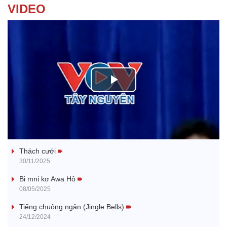
VIDEO
P
l
Tanh bĕ ayong dăm jŭ
a
Thách cưới
y
30/11/2025
V
Bi mni kơ Awa Hô
08/05/2025
i
Tiếng chuông ngân (Jingle Bells)
24/12/2024