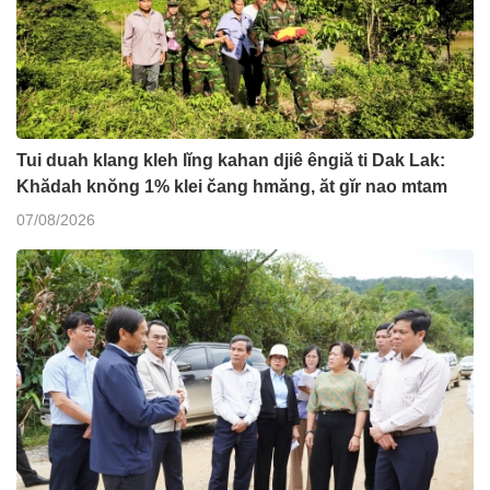
Tui duah klang kleh lĭng kahan djiê êngiă ti Dak Lak:
Khădah knŏng 1% klei čang hmăng, ăt gĭr nao mtam
07/08/2026