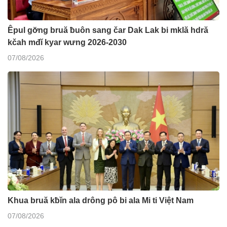
Êpul gơ̆ng bruă ƀuôn sang čar Dak Lak bi mklă hdră
kčah mđĭ kyar wưng 2026-2030
07/08/2026
Khua bruă kƀĭn ala drông pô bi ala Mi ti Việt Nam
07/08/2026