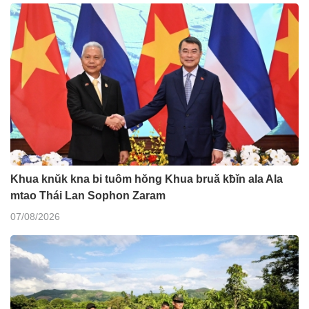
Khua knŭk kna bi tuôm hŏng Khua bruă kƀĭn ala Ala
mtao Thái Lan Sophon Zaram
07/08/2026