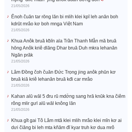
21/05/2026
Ênoh čuăn tar rŏng lăn bi mlih klei kpĭ leh anăn boh
kdrŭt mrâo kơ boh mnga Việt Nam
21/05/2026
Khua Anôk bruă kƀĭn ala Trần Thanh Mẫn mă bruă
hŏng Anôk kriê dlăng Dhar bruă Duh mkra lehanăn
Ngăn prăk
21/05/2026
Lâm Đồng čoh čuăn Đức Trọng jing anôk phŭn kơ
bruă kiă kriê lehanăn bruă kđi car mrâo
21/05/2026
Kahan alŭ wăl 5 đru rŭ mdơ̆ng sang hră knŭk kna čiêm
rông mlir gưl alŭ wăl knông lăn
21/05/2026
Khua gĭt gai Tô Lâm mtă klei mlih mrâo klei mĭn kơ ai
dưi čiăng bi leh mta kñăm đĭ kyar truh kơ dua mrô