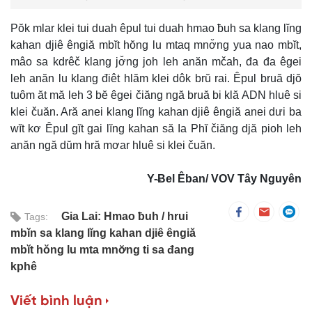
Pŏk mlar klei tui duah êpul tui duah hmao ƀuh sa klang lĭng
kahan djiê êngiă mbĭt hŏng lu mtaq mnơ̆ng yua nao mbĭt,
mâo sa kdrêč klang jơ̆ng joh leh anăn mčah, đa đa êgei
leh anăn lu klang điêt hlăm klei dôk brŭ rai. Êpul bruă djŏ
tuôm ăt mă leh 3 bĕ êgei čiăng ngă bruă bi klă ADN hluê si
klei čuăn. Ară anei klang lĭng kahan djiê êngiă anei dưi ba
wĭt kơ Êpul gĭt gai lĭng kahan să Ia Phĭ čiăng djă pioh leh
anăn ngă dŭm hră mơar hluê si klei čuăn.
Y-Ƀel Êban/ VOV Tây Nguyên
Gia Lai: Hmao ƀuh
hrui
Tags:
mbĭn sa klang lĭng kahan djiê êngiă
mbĭt hŏng lu mta mnơ̆ng ti sa đang
kphê
Viết bình luận