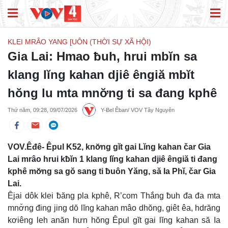
KLEI MRÂO YANG [UÔN (THỜI SỰ XÃ HỘI)
Gia Lai: Hmao ƀuh, hrui mbĭn sa
klang lĭng kahan djiê êngiă mbĭt
hŏng lu mta mnơ̆ng ti sa đang kphê
Thứ năm, 09:28, 09/07/2026
Y-Ƀel Êban/ VOV Tây Nguyên
VOV.Êđê- Êpul K52, knơ̆ng gĭt gai Lĭng kahan čar Gia
Lai mrâo hrui kƀĭn 1 klang lĭng kahan djiê êngiă ti đang
kphê mơ̆ng sa gŏ sang ti ƀuôn Yăng, să Ia Phĭ, čar Gia
Lai.
Êjai dôk klei ƀăng pla kphê, R’com Thắng ƀuh đa đa mta
mnơ̆ng đing jing dŏ lĭng kahan mâo dhŏng, giêt êa, hdrăng
kơiêng leh anăn hưn hŏng Êpul gĭt gai lĭng kahan să Ia