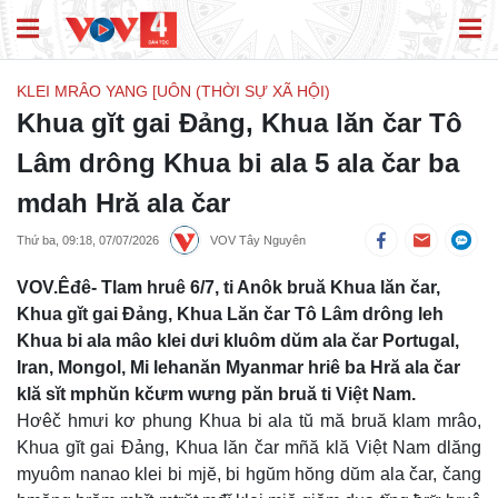
KLEI MRÂO YANG [UÔN (THỜI SỰ XÃ HỘI)
Khua gĭt gai Đảng, Khua lăn čar Tô
Lâm drông Khua bi ala 5 ala čar ba
mdah Hră ala čar
Thứ ba, 09:18, 07/07/2026
VOV Tây Nguyên
VOV.Êđê- Tlam hruê 6/7, ti Anôk bruă Khua lăn čar,
Khua gĭt gai Đảng, Khua Lăn čar Tô Lâm drông leh
Khua bi ala mâo klei dưi kluôm dŭm ala čar Portugal,
Iran, Mongol, Mi lehanăn Myanmar hriê ba Hră ala čar
klă sĭt mphŭn kčưm wưng păn bruă ti Việt Nam.
Hơêč hmưi kơ phung Khua bi ala tŭ mă bruă klam mrâo,
Khua gĭt gai Đảng, Khua lăn čar mñă klă Việt Nam dlăng
myuôm nanao klei bi mjĕ, bi hgŭm hŏng dŭm ala čar, čang