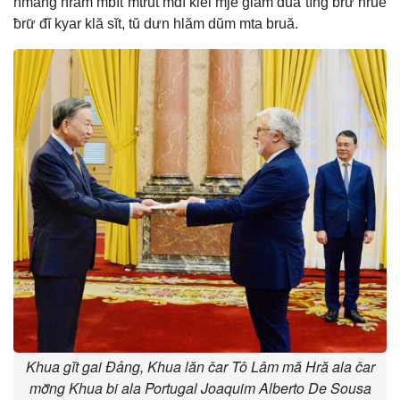
hmăng hrăm mbĭt mtrŭt mđĭ klei mjĕ giăm dua tĭng ƀrư̆ hruê
ƀrư̆ đĭ kyar klă sĭt, tŭ dưn hlăm dŭm mta bruă.
Khua gĭt gai Đảng, Khua lăn čar Tô Lâm mă Hră ala čar
mơ̆ng Khua bi ala Portugal Joaquim Alberto De Sousa