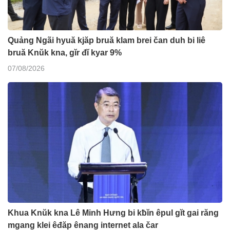
Quảng Ngãi hyuă kjăp bruă klam brei čan duh bi liê
bruă Knŭk kna, gĭr đĭ kyar 9%
07/08/2026
Khua Knŭk kna Lê Minh Hưng bi kƀĭn êpul gĭt gai răng
mgang klei êđăp ênang internet ala čar