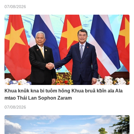
07/08/2026
Khua knŭk kna bi tuôm hŏng Khua bruă kƀĭn ala Ala
mtao Thái Lan Sophon Zaram
07/08/2026