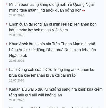
Mnuih ƀuôn sang krĭng dlông nah Yŭ Quảng Ngãi
mjing “dliê mtah” jing anôk duah ƀơ̆ng doh
21/05/2026
Ênoh čuăn tar rŏng lăn bi mlih klei kpĭ leh anăn boh
kdrŭt mrâo kơ boh mnga Việt Nam
21/05/2026
Khua Anôk bruă kƀĭn ala Trần Thanh Mẫn mă bruă
hŏng Anôk kriê dlăng Dhar bruă Duh mkra lehanăn
Ngăn prăk
21/05/2026
Lâm Đồng čoh čuăn Đức Trọng jing anôk phŭn kơ
bruă kiă kriê lehanăn bruă kđi car mrâo
21/05/2026
Kahan alŭ wăl 5 đru rŭ mdơ̆ng sang hră knŭk kna čiêm
rông mlir gưl alŭ wăl knông lăn
21/05/2026