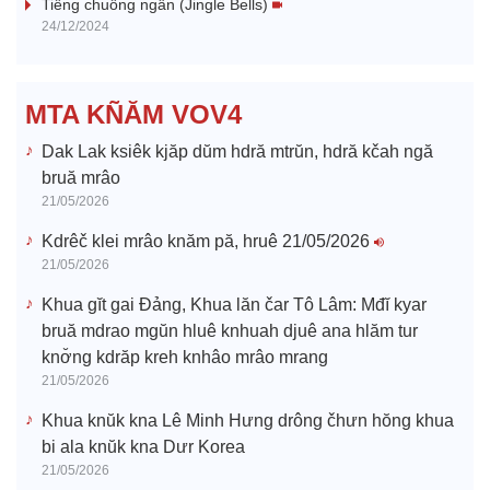
i
Tiếng chuông ngân (Jingle Bells)
24/12/2024
d
e
MTA KÑĂM VOV4
o
Dak Lak ksiêk kjăp dŭm hdră mtrŭn, hdră kčah ngă
bruă mrâo
21/05/2026
Kdrêč klei mrâo knăm pă, hruê 21/05/2026
21/05/2026
Khua gĭt gai Đảng, Khua lăn čar Tô Lâm: Mđĭ kyar
bruă mdrao mgŭn hluê knhuah djuê ana hlăm tur
knơ̆ng kdrăp kreh knhâo mrâo mrang
21/05/2026
Khua knŭk kna Lê Minh Hưng drông čhưn hŏng khua
bi ala knŭk kna Dưr Korea
21/05/2026