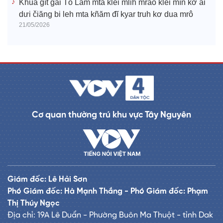
Khua gĭt gai Tô Lâm mtă klei mlih mrâo klei mĭn kơ ai
dưi čiăng bi leh mta kñăm đĭ kyar truh kơ dua mrô
21/05/2026
Cơ quan thường trú khu vực Tây Nguyên
Giám đốc: Lê Hải Sơn
Phó Giám đốc: Hà Mạnh Thắng - Phó Giám đốc: Phạm
Thị Thúy Ngọc
Địa chỉ: 19A Lê Duẩn - Phường Buôn Ma Thuột - tỉnh Dak