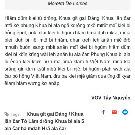
Moreira De Lemos
Hlăm dŭm klei tŭ drông, Khua gĭt gai Đảng, Khua lăn čar
mtă kơ phung Khua bi ala ngă kdrông mkŏ mtrŭt mđĭ klei bi
trông êpul, pŏk mlar klei bi hgŭm hlăm bruă duh mkra, mnia
blei, duh bi liê, mtô bi hriăm, dhar kreh leh anăn mjĕ êrô
mnuih ƀuôn sang; mbĭt anăn mđĭ klei bi hgŭm hlăm dŭm
klei bi kƀĭn krĭng wăl leh anăn lu ala čar. Phung Khua bi ala
bi êdah klei ktưn hưn mă bruă klam ti Việt Nam, mñă klă
srăng gĭr ktưn ksŭl mbŭ klei bi mjĕ, bi hgŭm plah wah ala
čar pô hŏng Việt Nam, đru ba klei mjĕ giăm dua tĭng đĭ kyar
êlam hlăm wưng kơ anăp.
VOV Tây Nguyên
Khua gĭt gai Đảng
Khua
Tags:
lăn čar Tô Lâm drông Khua bi ala 5
ala čar ba mdah Hră ala čar