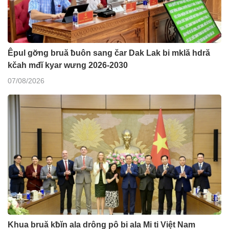
Êpul gơ̆ng bruă ƀuôn sang čar Dak Lak bi mklă hdră
kčah mđĭ kyar wưng 2026-2030
07/08/2026
Khua bruă kƀĭn ala drông pô bi ala Mi ti Việt Nam