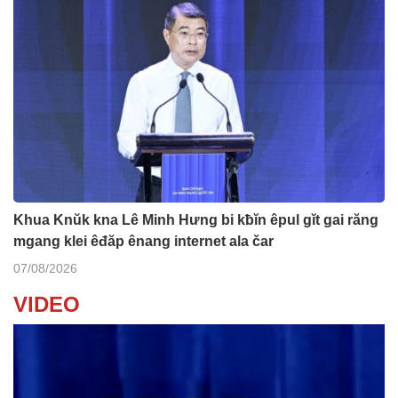
Khua Knŭk kna Lê Minh Hưng bi kƀĭn êpul gĭt gai răng
mgang klei êđăp ênang internet ala čar
07/08/2026
VIDEO