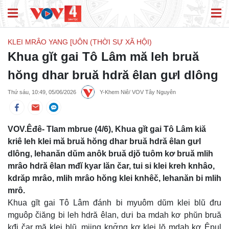
KLEI MRÂO YANG [UÔN (THỜI SỰ XÃ HỘI)
Khua gĭt gai Tô Lâm mă leh bruă
hŏng dhar bruă hdră êlan gưl dlông
Thứ sáu, 10:49, 05/06/2026
Y-Khem Niê/ VOV Tây Nguyên
VOV.Êđê- Tlam mbrue (4/6), Khua gĭt gai Tô Lâm kiă
kriê leh klei mă bruă hŏng dhar bruă hdră êlan gưl
dlông, lehanăn dŭm anôk bruă djŏ tuôm kơ bruă mlih
mrâo hdră êlan mđĭ kyar lăn čar, tui si klei kreh knhâo,
kdrăp mrâo, mlih mrâo hŏng klei knhêč, lehanăn bi mlih
mrô.
Khua gĭt gai Tô Lâm đánh bi myuôm dŭm klei blŭ đru
mguôp čiăng bi leh hdră êlan, dưi ba mdah kơ phŭn bruă
kđi čar mă klei blŭ, mjing knơ̆ng kơ klei lŏ mdah kơ Êpul