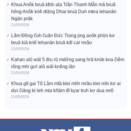
Khua Anôk bruă kƀĭn ala Trần Thanh Mẫn mă bruă
hŏng Anôk kriê dlăng Dhar bruă Duh mkra lehanăn
Ngăn prăk
21/05/2026
Lâm Đồng čoh čuăn Đức Trọng jing anôk phŭn kơ
bruă kiă kriê lehanăn bruă kđi car mrâo
21/05/2026
Kahan alŭ wăl 5 đru rŭ mdơ̆ng sang hră knŭk kna čiêm
rông mlir gưl alŭ wăl knông lăn
21/05/2026
Khua gĭt gai Tô Lâm mtă klei mlih mrâo klei mĭn kơ ai
dưi čiăng bi leh mta kñăm đĭ kyar truh kơ dua mrô
21/05/2026