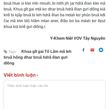
bruă hlue si klei mĭn mnuih, bi mlih jih jar hdră êlan klei mă
bruă. Khua gĭt gai mtă kơ dhar bruă hdră êlan gưl dlông kiă
kriê bi kjăp bruă bi leh hdră êlan ba mdah kơ phŭn bruă kđi
čar mă klei blŭ hlăm mlan anei, êlâo kơ ba mdah kơ êpul
khua kiă kriê gưl dlông./.
Y-Khem Niê/ VOV Tây Nguyên
Khua gĭt gai Tô Lâm mă leh
Tags:
bruă hŏng dhar bruă hdră êlan gưl
dlông
Viết bình luận