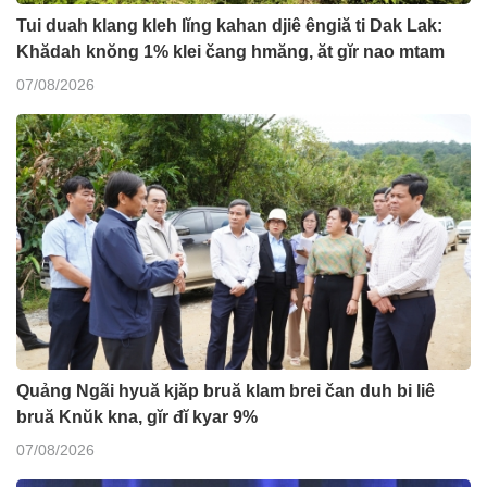
Tui duah klang kleh lĭng kahan djiê êngiă ti Dak Lak:
Khădah knŏng 1% klei čang hmăng, ăt gĭr nao mtam
07/08/2026
Quảng Ngãi hyuă kjăp bruă klam brei čan duh bi liê
bruă Knŭk kna, gĭr đĭ kyar 9%
07/08/2026