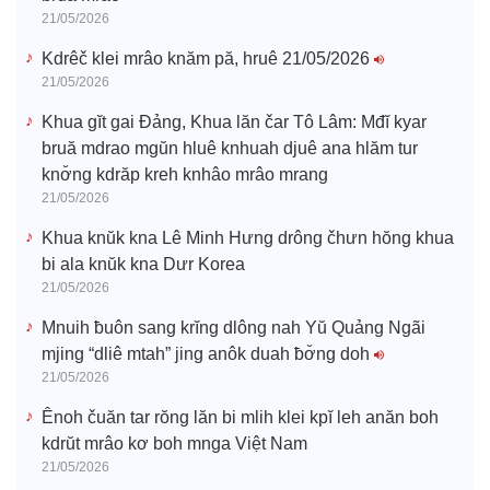
21/05/2026
Kdrêč klei mrâo knăm pă, hruê 21/05/2026
21/05/2026
Khua gĭt gai Đảng, Khua lăn čar Tô Lâm: Mđĭ kyar
bruă mdrao mgŭn hluê knhuah djuê ana hlăm tur
knơ̆ng kdrăp kreh knhâo mrâo mrang
21/05/2026
Khua knŭk kna Lê Minh Hưng drông čhưn hŏng khua
bi ala knŭk kna Dưr Korea
21/05/2026
Mnuih ƀuôn sang krĭng dlông nah Yŭ Quảng Ngãi
mjing “dliê mtah” jing anôk duah ƀơ̆ng doh
21/05/2026
Ênoh čuăn tar rŏng lăn bi mlih klei kpĭ leh anăn boh
kdrŭt mrâo kơ boh mnga Việt Nam
21/05/2026