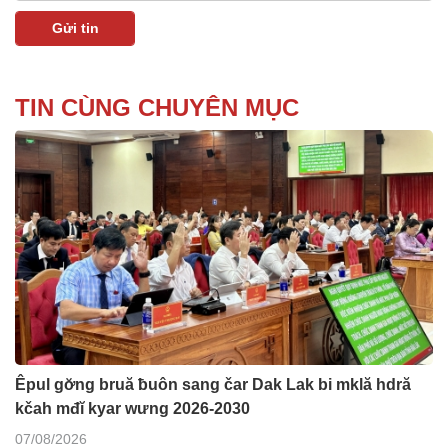
TIN CÙNG CHUYÊN MỤC
Êpul gơ̆ng bruă ƀuôn sang čar Dak Lak bi mklă hdră
kčah mđĭ kyar wưng 2026-2030
07/08/2026