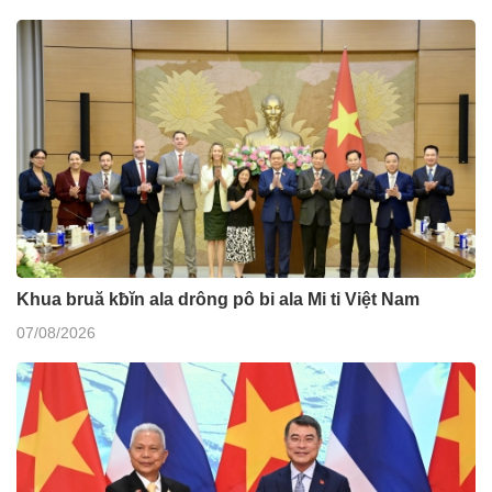
Khua bruă kƀĭn ala drông pô bi ala Mi ti Việt Nam
07/08/2026