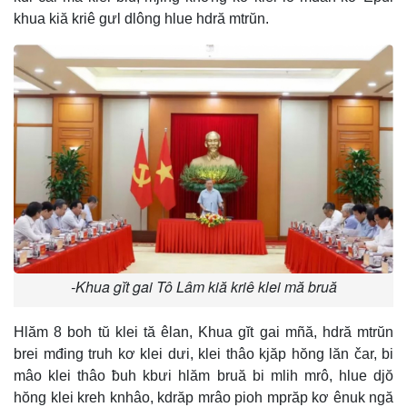
khua kiă kriê gưl dlông hlue hdră mtrŭn.
-Khua gĭt gai Tô Lâm kiă kriê klei mă bruă
Hlăm 8 boh tŭ klei tă êlan, Khua gĭt gai mñă, hdră mtrŭn
brei mđing truh kơ klei dưi, klei thâo kjăp hŏng lăn čar, bi
mâo klei thâo ƀuh kbưi hlăm bruă bi mlih mrô, hlue djŏ
hŏng klei kreh knhâo, kdrăp mrâo pioh mprăp kơ ênuk ngă