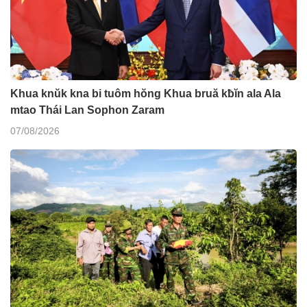
Khua knŭk kna bi tuôm hŏng Khua bruă kƀĭn ala Ala
mtao Thái Lan Sophon Zaram
07/08/2026