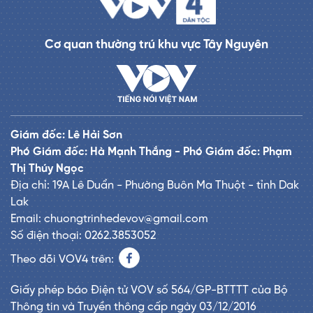
Cơ quan thường trú khu vực Tây Nguyên
Giám đốc: Lê Hải Sơn
Phó Giám đốc: Hà Mạnh Thắng - Phó Giám đốc: Phạm
Thị Thúy Ngọc
Địa chỉ: 19A Lê Duẩn - Phường Buôn Ma Thuột - tỉnh Dak
Lak
Email: chuongtrinhedevov@gmail.com
Số điện thoại: 0262.3853052
Theo dõi VOV4 trên:
Giấy phép báo Điện tử VOV số 564/GP-BTTTT của Bộ
Thông tin và Truyền thông cấp ngày 03/12/2016