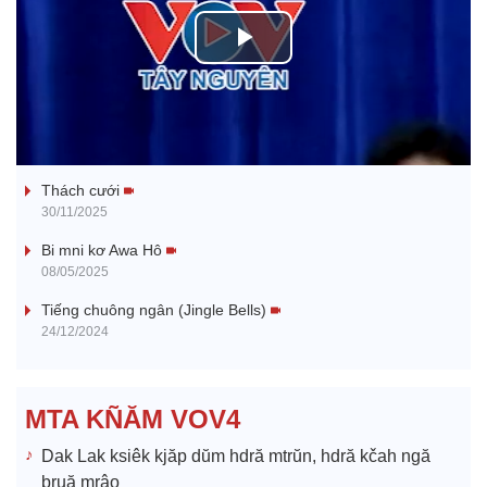
P
l
Tanh bĕ ayong dăm jŭ
a
Thách cưới
y
30/11/2025
V
Bi mni kơ Awa Hô
08/05/2025
i
Tiếng chuông ngân (Jingle Bells)
24/12/2024
d
e
MTA KÑĂM VOV4
o
Dak Lak ksiêk kjăp dŭm hdră mtrŭn, hdră kčah ngă
bruă mrâo