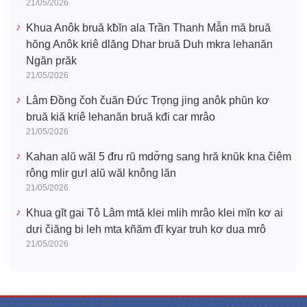
21/05/2026
Khua Anôk bruă kƀĭn ala Trần Thanh Mẫn mă bruă
hŏng Anôk kriê dlăng Dhar bruă Duh mkra lehanăn
Ngăn prăk
21/05/2026
Lâm Đồng čoh čuăn Đức Trọng jing anôk phŭn kơ
bruă kiă kriê lehanăn bruă kđi car mrâo
21/05/2026
Kahan alŭ wăl 5 đru rŭ mdơ̆ng sang hră knŭk kna čiêm
rông mlir gưl alŭ wăl knông lăn
21/05/2026
Khua gĭt gai Tô Lâm mtă klei mlih mrâo klei mĭn kơ ai
dưi čiăng bi leh mta kñăm đĭ kyar truh kơ dua mrô
21/05/2026