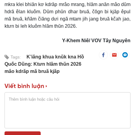
mkra klei bhiăn kơ kdrăp mrâo mrang, hlăm anăn mâo dŭm
hdră êlan kluôm. Dŭm phŭn dhar bruă, čŏgn bi kjăp êpul
mă bruă, kñăm čiăng dưi ngă mtam jih jang bruă kčah jao,
ktưn bi leh kluôm hlăm thŭn 2026.
Y-Khem Niê/ VOV Tây Nguyên
K’iăng khua knŭk kna Hồ
Tags:
Quốc Dũng: Ktưn hlăm thŭn 2026
mâo kdrăp mă bruă kjăp
Viết bình luận