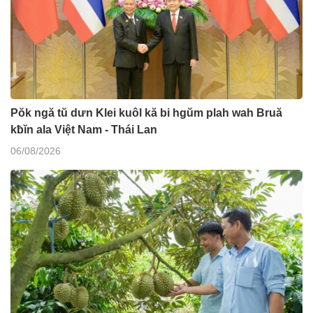
Pŏk ngă tŭ dưn Klei kuôl kă bi hgŭm plah wah Bruă
kƀĭn ala Việt Nam - Thái Lan
06/08/2026