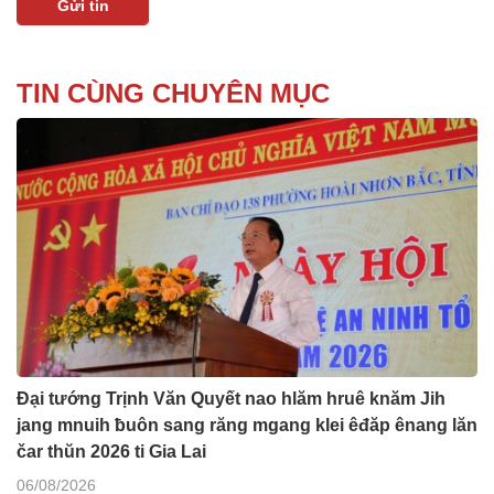
TIN CÙNG CHUYÊN MỤC
Đại tướng Trịnh Văn Quyết nao hlăm hruê knăm Jih
jang mnuih ƀuôn sang răng mgang klei êđăp ênang lăn
čar thŭn 2026 ti Gia Lai
06/08/2026