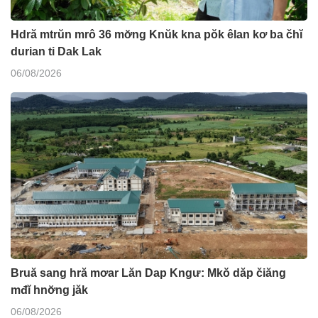
Hdră mtrŭn mrô 36 mơ̆ng Knŭk kna pŏk êlan kơ ba čhĭ
durian ti Dak Lak
06/08/2026
Bruă sang hră mơar Lăn Dap Kngư: Mkŏ dăp čiăng
mđĭ hnơ̆ng jăk
06/08/2026