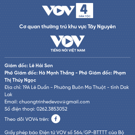
Cơ quan thường trú khu vực Tây Nguyên
Giám đốc: Lê Hải Sơn
Phó Giám đốc: Hà Mạnh Thắng - Phó Giám đốc: Phạm
Thị Thúy Ngọc
Địa chỉ: 19A Lê Duẩn - Phường Buôn Ma Thuột - tỉnh Dak
Lak
Email: chuongtrinhedevov@gmail.com
Số điện thoại: 0262.3853052
Theo dõi VOV4 trên:
Giấy phép báo Điện tử VOV số 564/GP-BTTTT của Bộ