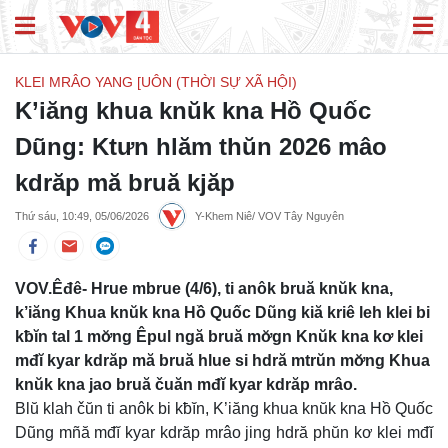
KLEI MRÂO YANG [UÔN (THỜI SỰ XÃ HỘI)
K’iăng khua knŭk kna Hồ Quốc
Dũng: Ktưn hlăm thŭn 2026 mâo
kdrăp mă bruă kjăp
Thứ sáu, 10:49, 05/06/2026
Y-Khem Niê/ VOV Tây Nguyên
VOV.Êđê- Hrue mbrue (4/6), ti anôk bruă knŭk kna,
k’iăng Khua knŭk kna Hồ Quốc Dũng kiă kriê leh klei bi
kƀĭn tal 1 mơ̆ng Êpul ngă bruă mơ̆gn Knŭk kna kơ klei
mđĭ kyar kdrăp mă bruă hlue si hdră mtrŭn mơ̆ng Khua
knŭk kna jao bruă čuăn mđĭ kyar kdrăp mrâo.
Blŭ klah čŭn ti anôk bi kƀĭn, K’iăng khua knŭk kna Hồ Quốc
Dũng mñă mđĭ kyar kdrăp mrâo jing hdră phŭn kơ klei mđĭ