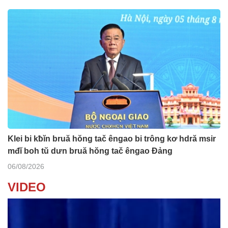
Klei bi kƀĭn bruă hŏng tač êngao bi trông kơ hdră msir
mđĭ boh tŭ dưn bruă hŏng tač êngao Đảng
06/08/2026
VIDEO