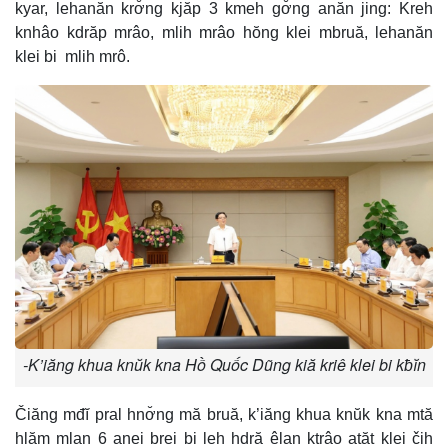
kyar, lehanăn krơ̆ng kjăp 3 kmeh gơ̆ng anăn jing: Kreh
knhâo kdrăp mrâo, mlih mrâo hŏng klei mbruă, lehanăn
klei bi mlih mrô.
-K’iăng khua knŭk kna Hồ Quốc Dũng kiă kriê klei bi kƀĭn
Čiăng mđĭ pral hnơ̆ng mă bruă, k’iăng khua knŭk kna mtă
hlăm mlan 6 anei brei bi leh hdră êlan ktrâo atăt klei čih