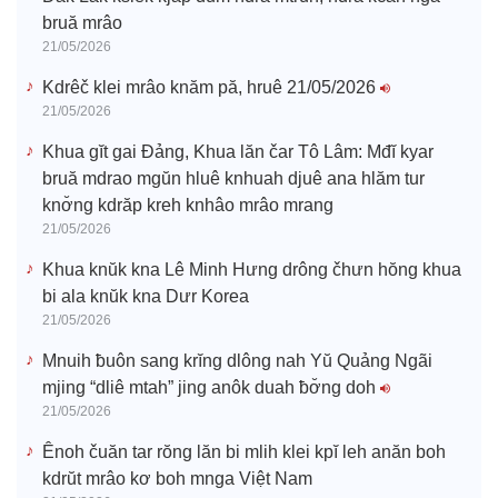
bruă mrâo
21/05/2026
Kdrêč klei mrâo knăm pă, hruê 21/05/2026
21/05/2026
Khua gĭt gai Đảng, Khua lăn čar Tô Lâm: Mđĭ kyar
bruă mdrao mgŭn hluê knhuah djuê ana hlăm tur
knơ̆ng kdrăp kreh knhâo mrâo mrang
21/05/2026
Khua knŭk kna Lê Minh Hưng drông čhưn hŏng khua
bi ala knŭk kna Dưr Korea
21/05/2026
Mnuih ƀuôn sang krĭng dlông nah Yŭ Quảng Ngãi
mjing “dliê mtah” jing anôk duah ƀơ̆ng doh
21/05/2026
Ênoh čuăn tar rŏng lăn bi mlih klei kpĭ leh anăn boh
kdrŭt mrâo kơ boh mnga Việt Nam