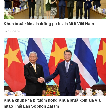
Khua bruă kƀĭn ala drông pô bi ala Mi ti Việt Nam
07/08/2026
Khua knŭk kna bi tuôm hŏng Khua bruă kƀĭn ala Ala
mtao Thái Lan Sophon Zaram