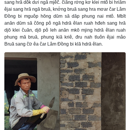
sang hră dôk dưi ngă mjêč. čiăng rơ̆ng kơ klei mtô bi hriăm
êjai sang hră ngă bruă, knơ̆ng bruă sang hra mơar čar Lâm
Đồng bi mguôp hŏng dŭm să dăp phung nai mtô. Mbĭt
anăn dŭm să čŏng pô ngă hdră êlan ruah hđeh sang hră
djŏ klei čuăn, djŏ pô leh anăn mkŏ mjing hdră êlan ruah
phung mă bruă, phung kiă kriê, đru nah tluôn êjai mâo
Bruă sang čư̆ êa čar Lâm Đồng bi klă hdră êlan.