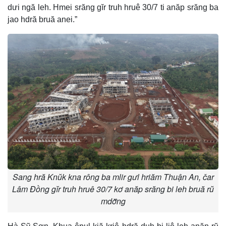
dưi ngă leh. Hmei srăng gĭr truh hruê 30/7 ti anăp srăng ba
jao hdră bruă anei.”
Sang hră Knŭk kna rông ba mlir gưl hriăm Thuận An, čar
Lâm Đồng gĭr truh hruê 30/7 kơ anăp srăng bi leh bruă rŭ
mdơ̆ng