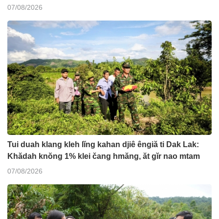
07/08/2026
Tui duah klang kleh lĭng kahan djiê êngiă ti Dak Lak:
Khădah knŏng 1% klei čang hmăng, ăt gĭr nao mtam
07/08/2026