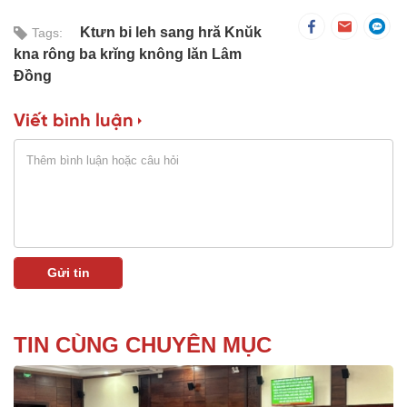
Ktưn bi leh sang hră Knŭk
Tags:
kna rông ba krĭng knông lăn Lâm
Đồng
Viết bình luận
TIN CÙNG CHUYÊN MỤC