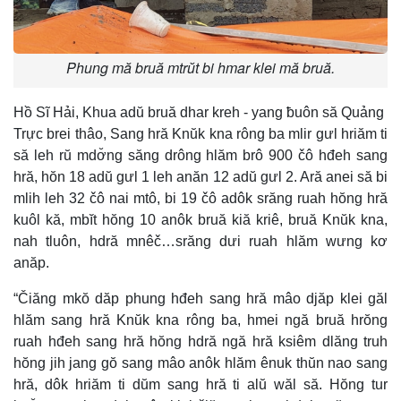
Phung mă bruă mtrŭt bi hmar klei mă bruă.
Hồ Sĩ Hải, Khua adŭ bruă dhar kreh - yang ƀuôn să Quảng
Trực brei thâo, Sang hră Knŭk kna rông ba mlir gưl hriăm ti
să leh rŭ mdơ̆ng săng drông hlăm brô 900 čô hđeh sang
hră, hŏn 18 adŭ gưl 1 leh anăn 12 adŭ gưl 2. Ară anei să bi
mlih leh 32 čô nai mtô, bi 19 čô adôk srăng ruah hŏng hră
kuôl kă, mbĭt hŏng 10 anôk bruă kiă kriê, bruă Knŭk kna,
nah tluôn, hdră mnêč…srăng dưi ruah hlăm wưng kơ
anăp.
“Čiăng mkŏ dăp phung hđeh sang hră mâo djăp klei găl
hlăm sang hră Knŭk kna rông ba, hmei ngă bruă hrŏng
ruah hđeh sang hră hŏng hdră ngă hră ksiêm dlăng truh
hŏng jih jang gŏ sang mâo anôk hlăm ênuk thŭn nao sang
hră, dôk hriăm ti dŭm sang hră ti alŭ wăl să. Hŏng tur