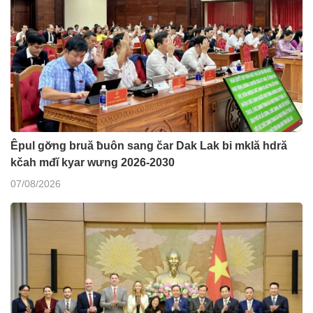
Êpul gơ̆ng bruă ƀuôn sang čar Dak Lak bi mklă hdră
kčah mđĭ kyar wưng 2026-2030
07/08/2026