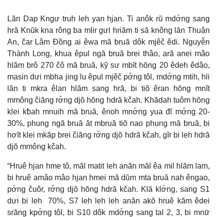
Lăn Dap Kngư truh leh yan hjan. Ti anôk rŭ mdơ̆ng sang
hră Knŭk kna rông ba mlir gưl hriăm ti să knông lăn Thuận
An, čar Lâm Đồng ai êwa mă bruă dôk mjêč êdi. Nguyễn
Thành Long, khua êpul ngă bruă brei thâo, ară anei mâo
hlăm brô 270 čô mă bruă, kỹ sư mbĭt hŏng 20 êdeh êdâo,
masin dưi mbha jing lu êpul mjêč pơ̆ng tôl, mdơ̆ng mtih, hli
lăn ti mkra êlan hlăm sang hră, bi tiŏ êran hŏng mnĭt
mmông čiăng rơ̆ng djŏ hŏng hdră kčah. Khădah tuôm hŏng
klei kƀah mnuih mă bruă, ênoh mnơ̆ng yua đĭ mơ̆ng 20-
30%, phung ngă bruă ăt mbruă tiŏ nao phung mă bruă, bi
hơĭt klei mkăp brei čiăng rơ̆ng djŏ hdră kčah, gĭr bi leh hdră
djŏ mmông kčah.
“Hruê hjan hme tô, măl matit leh anăn măl êa mil hlăm lam,
bi hruê amâo mâo hjan hmei mă dŭm mta bruă nah êngao,
pơ̆ng čuôr, rơ̆ng djŏ hŏng hdră kčah. Klă klơ̆ng, sang S1
dưi bi leh 70%, S7 leh leh leh anăn akŏ hruê kăm êdei
srăng kpơ̆ng tôl, bi S10 dôk mdơ̆ng sang tal 2, 3, bi mnư̆