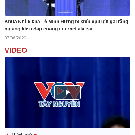
Khua Knŭk kna Lê Minh Hưng bi kƀĭn êpul gĭt gai răng
mgang klei êđăp ênang internet ala čar
07/08/2026
VIDEO
P
l
Tanh bĕ ayong dăm jŭ
a
Thách cưới