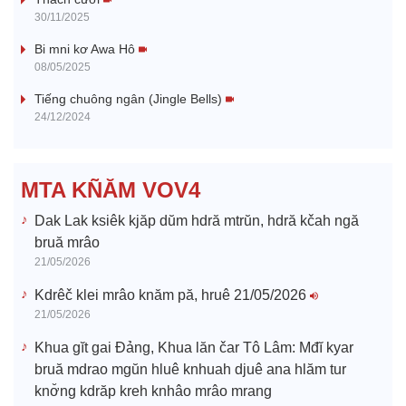
y
30/11/2025
V
Bi mni kơ Awa Hô
08/05/2025
i
Tiếng chuông ngân (Jingle Bells)
24/12/2024
d
e
MTA KÑĂM VOV4
o
Dak Lak ksiêk kjăp dŭm hdră mtrŭn, hdră kčah ngă
bruă mrâo
21/05/2026
Kdrêč klei mrâo knăm pă, hruê 21/05/2026
21/05/2026
Khua gĭt gai Đảng, Khua lăn čar Tô Lâm: Mđĭ kyar
bruă mdrao mgŭn hluê knhuah djuê ana hlăm tur
knơ̆ng kdrăp kreh knhâo mrâo mrang