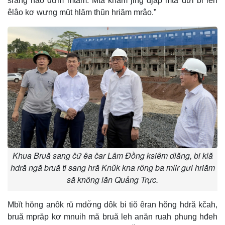
srăng nao dưm mtam. Mta kñăm jing djăp mta dưi bi leh
êlâo kơ wưng mŭt hlăm thŭn hriăm mrâo.”
Khua Bruă sang čư̆ êa čar Lâm Đồng ksiêm dlăng, bi klă
hdră ngă bruă ti sang hră Knŭk kna rông ba mlir gưl hriăm
să knông lăn Quảng Trực.
Mbĭt hŏng anôk rŭ mdơ̆ng dôk bi tiŏ êran hŏng hdră kčah,
bruă mprăp kơ mnuih mă bruă leh anăn ruah phung hđeh