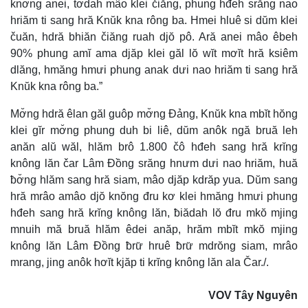
knơ̆ng anei, tơdah mâo klei čiăng, phung hđeh srăng nao
hriăm ti sang hră Knŭk kna rông ba. Hmei hluê si dŭm klei
čuăn, hdră bhiăn čiăng ruah djŏ pô. Ară anei mâo êbeh
90% phung amĭ ama djăp klei găl lŏ wĭt mơĭt hră ksiêm
dlăng, hmăng hmưi phung anak dưi nao hriăm ti sang hră
Knŭk kna rông ba.”
Mơ̆ng hdră êlan găl guôp mơ̆ng Đảng, Knŭk kna mbĭt hŏng
klei gĭr mơ̆ng phung duh bi liê, dŭm anôk ngă bruă leh
anăn alŭ wăl, hlăm brô 1.800 čô hđeh sang hră krĭng
knông lăn čar Lâm Đồng srăng hnưm dưi nao hriăm, huă
ƀơ̆ng hlăm sang hră siam, mâo djăp kdrăp yua. Dŭm sang
hră mrâo amâo djŏ knŏng đru kơ klei hmăng hmưi phung
hđeh sang hră krĭng knông lăn, ƀiădah lŏ đru mkŏ mjing
mnuih mă bruă hlăm êdei anăp, hrăm mbĭt mkŏ mjing
knông lăn Lâm Đồng ƀrư̆ hruê ƀrư̆ mdrŏng siam, mrâo
mrang, jing anôk hơĭt kjăp ti krĭng knông lăn ala Čar./.
VOV Tây Nguyên