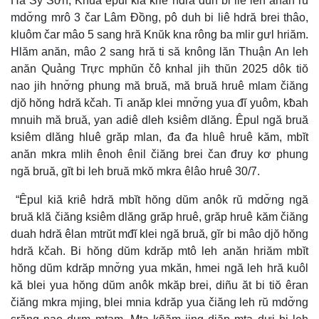
Hà Sỹ Sơn, Khua êpul kiă kriê hdră duh bi liê leh anăn rŭ
mdơ̆ng mrô 3 čar Lâm Đồng, pô duh bi liê hdră brei thâo,
kluôm čar mâo 5 sang hră Knŭk kna rông ba mlir gưl hriăm.
Hlăm anăn, mâo 2 sang hră ti să knông lăn Thuận An leh
anăn Quảng Trực mphŭn čô knhal jih thŭn 2025 dôk tiŏ
nao jih hnơ̆ng phung mă bruă, mă bruă hruê mlam čiăng
djŏ hŏng hdră kčah. Ti anăp klei mnơ̆ng yua đĭ yuôm, kƀah
mnuih mă bruă, yan adiê dleh ksiêm dlăng. Êpul ngă bruă
ksiêm dlăng hluê grăp mlan, đa đa hluê hruê kăm, mbĭt
anăn mkra mlih ênoh ênil čiăng brei čan đruy kơ phung
ngă bruă, gĭt bi leh bruă mkŏ mkra êlâo hruê 30/7.
“Êpul kiă kriê hdră mbĭt hŏng dŭm anôk rŭ mdơ̆ng ngă
bruă klă čiăng ksiêm dlăng grăp hruê, grăp hruê kăm čiăng
duah hdră êlan mtrŭt mđĭ klei ngă bruă, gĭr bi mâo djŏ hŏng
hdră kčah. Bi hŏng dŭm kdrăp mtô leh anăn hriăm mbĭt
hŏng dŭm kdrăp mnơ̆ng yua mkăn, hmei ngă leh hră kuôl
kă blei yua hŏng dŭm anôk mkăp brei, diñu ăt bi tiŏ êran
čiăng mkra mjing, blei mnia kdrăp yua čiăng leh rŭ mdơ̆ng