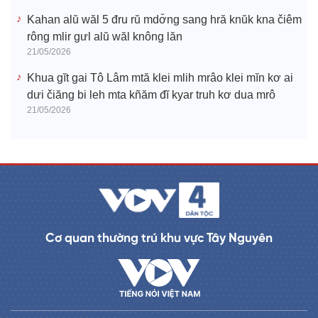
Kahan alŭ wăl 5 đru rŭ mdơ̆ng sang hră knŭk kna čiêm
rông mlir gưl alŭ wăl knông lăn
21/05/2026
Khua gĭt gai Tô Lâm mtă klei mlih mrâo klei mĭn kơ ai
dưi čiăng bi leh mta kñăm đĭ kyar truh kơ dua mrô
21/05/2026
Cơ quan thường trú khu vực Tây Nguyên