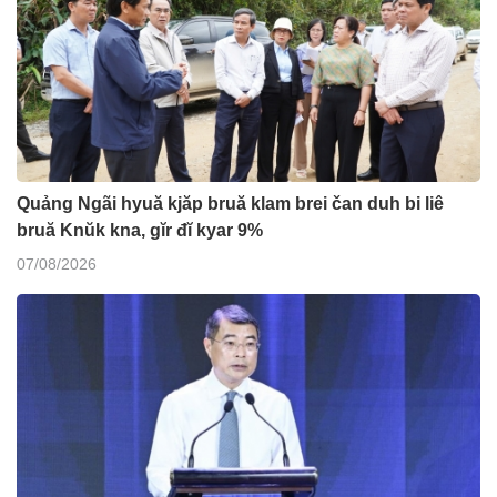
Quảng Ngãi hyuă kjăp bruă klam brei čan duh bi liê
bruă Knŭk kna, gĭr đĭ kyar 9%
07/08/2026