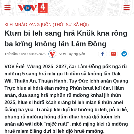
KLEI MRÂO YANG [UÔN (THỜI SỰ XÃ HỘI)
Ktưn bi leh sang hră Knŭk kna rông
ba krĭng knông lăn Lâm Đồng
Thứ năm, 06:00, 04/06/2026
VOV Tây Nguyên
VOV.Êđê- Wưng 2025–2027, čar Lâm Đồng pŏk ngă rŭ
mdơ̆ng 5 sang hră mlir gưl ti dŭm să knông lăn Dak
Wil, Thuận An, Thuận Hạnh, Tuy Đức lehh anăn Quảng
Trực hlue si hdră êlan mơ̆ng Phŭn bruă kđi čar. Hlăm
anăn, dua sang hră mphŭn rŭ mdơ̆ng knhal jih thŭn
2025, hlue si hdră kčah srăng bi leh mlan 8 thŭn anei
čiăng ba yua. Ti anăp klei kpĭ kơ hnơ̆ng bi leh, pô bi liê,
phung rŭ mdơ̆ng hŏng dŭm dhar bruă djŏ tuôm leh
anăn alŭ wăl dôk “mjêč ruăt”, mkŏ mjing klei rŭ mdơ̆ng
hruê mlam čiăng dưi bi leh djŏ hruê mmông.