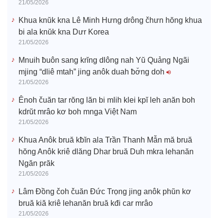
21/05/2026
Khua knŭk kna Lê Minh Hưng drông čhưn hŏng khua
bi ala knŭk kna Dưr Korea
21/05/2026
Mnuih ƀuôn sang krĭng dlông nah Yŭ Quảng Ngãi
mjing “dliê mtah” jing anôk duah ƀơ̆ng doh
21/05/2026
Ênoh čuăn tar rŏng lăn bi mlih klei kpĭ leh anăn boh
kdrŭt mrâo kơ boh mnga Việt Nam
21/05/2026
Khua Anôk bruă kƀĭn ala Trần Thanh Mẫn mă bruă
hŏng Anôk kriê dlăng Dhar bruă Duh mkra lehanăn
Ngăn prăk
21/05/2026
Lâm Đồng čoh čuăn Đức Trọng jing anôk phŭn kơ
bruă kiă kriê lehanăn bruă kđi car mrâo
21/05/2026