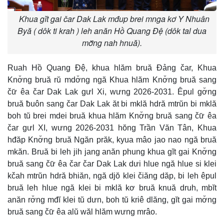
Khua gĭt gai čar Dak Lak mđup brei mnga kơ Y Nhuân
Byă ( dôk ti krah ) leh anăn Hồ Quang Đệ (dôk tal dua
mơ̆ng nah hnuă).
Ruah Hồ Quang Đệ, khua hlăm bruă Đảng čar, Khua
Knơ̆ng bruă rŭ mdơ̆ng ngă Khua hlăm Knơ̆ng bruă sang
čư̆ êa čar Dak Lak gưl Xi, wưng 2026-2031. Êpul gơ̆ng
bruă ƀuôn sang čar Dak Lak ăt bi mklă hdră mtrŭn bi mklă
boh tŭ brei mdei bruă khua hlăm Knơ̆ng bruă sang čư̆ êa
čar gưl XI, wưng 2026-2031 hŏng Trần Văn Tân, Khua
hđăp Knơ̆ng bruă Ngăn prăk, kyua mâo jao nao ngă bruă
mkăn. Bruă bi leh jih jang anăn phung khua gĭt gai Knơ̆ng
bruă sang čư̆ êa čar čar Dak Lak dưi hlue ngă hlue si klei
kčah mtrŭn hdră bhiăn, ngă djŏ klei čiăng dăp, bi leh êpul
bruă leh hlue ngă klei bi mklă kơ bruă knuă druh, mbĭt
anăn rơ̆ng mđĭ klei tŭ dưn, boh tŭ kriê dlăng, gĭt gai mơ̆ng
bruă sang čư̆ êa alŭ wăl hlăm wưng mrâo.