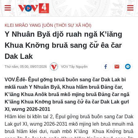
KLEI MRÂO YANG [UÔN (THỜI SỰ XÃ HỘI)
Y Nhuân Byă djŏ ruah ngă K’iăng
Khua Knơ̆ng bruă sang čư̆ êa čar
Dak Lak
Thứ năm, 05:00, 09/07/2026
VOV Tây Nguyên
VOV.Êđê- Êpul gơ̆ng bruă ƀuôn sang čar Dak Lak bi
mklă ruah Y Nhuân Byă, Khua hlăm bruă Đảng čar,
K'iăng Khua Anôk bruă mkŏ mjing bruă Đảng čar ngă
K'iăng Khua Knơ̆ng bruă sang čư̆ êa čar Dak Lak gưl
XI, wưng 2026-2031
Hlăm klei bi kƀĭn tal 2, Êpul gơ̆ng bruă ƀuôn sang čar Dak
Lak gưl XI, wưng 2026-2031 mkŏ mjing leh bruă mnuih mă
bruă hlăm klei dưi, ruah mbŏ K’iăng Khua Knơ̆ng bruă