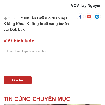
VOV Tây Nguyên
Y Nhuân Byă djŏ ruah ngă
Tags:
K’iăng Khua Knơ̆ng bruă sang čư̆ êa
čar Dak Lak
Viết bình luận
TIN CÙNG CHUYÊN MỤC