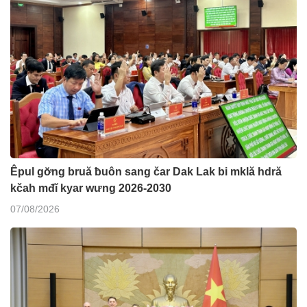
Êpul gơ̆ng bruă ƀuôn sang čar Dak Lak bi mklă hdră
kčah mđĭ kyar wưng 2026-2030
07/08/2026