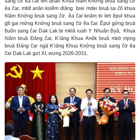
sang čư̆ êa čar leh anăn Khua hlăm Knơ̆ng bruă sang čư̆
êa čar, mbĭt anăn ksiêm dlăng brei mdei bruă sa čô khua
hlăm Knơ̆ng bruă sang čư̆ êa čar knăm bi leh êpul khua
gĭt gai mơ̆ng Knơ̆ng bruă sang čư̆ êa čar. Êpul gơ̆ng bruă
ƀuôn sang čar Dak Lak bi mklă ruah Y Nhuân Byă, Khua
hlăm bruă Đảng čar, K'iăng Khua Anôk bruă mkŏ mjing
bruă Đảng čar ngă K'iăng Khua Knơ̆ng bruă sang čư̆ êa
čar Dak Lak gưl XI, wưng 2026-2031.