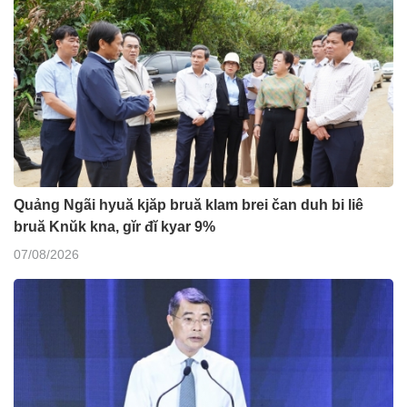
Quảng Ngãi hyuă kjăp bruă klam brei čan duh bi liê
bruă Knŭk kna, gĭr đĭ kyar 9%
07/08/2026