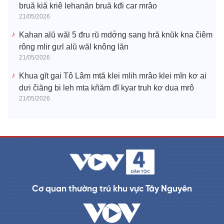
bruă kiă kriê lehanăn bruă kđi car mrâo
21/05/2026
Kahan alŭ wăl 5 đru rŭ mdơ̆ng sang hră knŭk kna čiêm
rông mlir gưl alŭ wăl knông lăn
21/05/2026
Khua gĭt gai Tô Lâm mtă klei mlih mrâo klei mĭn kơ ai
dưi čiăng bi leh mta kñăm đĭ kyar truh kơ dua mrô
21/05/2026
Cơ quan thường trú khu vực Tây Nguyên