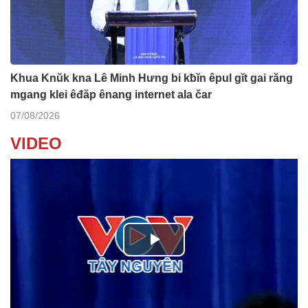
Khua Knŭk kna Lê Minh Hưng bi kƀĭn êpul gĭt gai răng
mgang klei êđăp ênang internet ala čar
07/08/2026
VIDEO
P
l