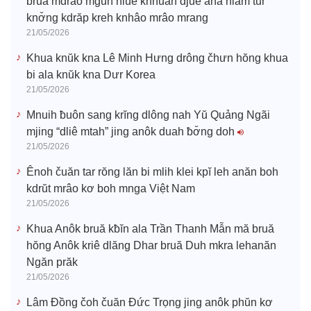
bruă mdrao mgŭn hluê knhuah djuê ana hlăm tur
knơ̆ng kdrăp kreh knhâo mrâo mrang
21/05/2026
Khua knŭk kna Lê Minh Hưng drông čhưn hŏng khua
bi ala knŭk kna Dưr Korea
21/05/2026
Mnuih ƀuôn sang krĭng dlông nah Yŭ Quảng Ngãi
mjing “dliê mtah” jing anôk duah ƀơ̆ng doh
21/05/2026
Ênoh čuăn tar rŏng lăn bi mlih klei kpĭ leh anăn boh
kdrŭt mrâo kơ boh mnga Việt Nam
21/05/2026
Khua Anôk bruă kƀĭn ala Trần Thanh Mẫn mă bruă
hŏng Anôk kriê dlăng Dhar bruă Duh mkra lehanăn
Ngăn prăk
21/05/2026
Lâm Đồng čoh čuăn Đức Trọng jing anôk phŭn kơ