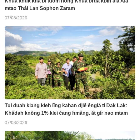
Khua knŭk kna bi tuôm hŏng Khua bruă kƀĭn ala Ala
mtao Thái Lan Sophon Zaram
07/08/2026
Tui duah klang kleh lĭng kahan djiê êngiă ti Dak Lak:
Khădah knŏng 1% klei čang hmăng, ăt gĭr nao mtam
07/08/2026