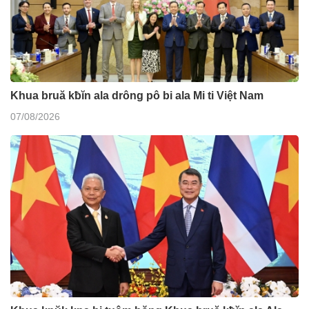
Khua bruă kƀĭn ala drông pô bi ala Mi ti Việt Nam
07/08/2026