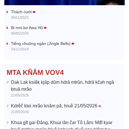
Tanh bĕ ayong dăm jŭ
a
Thách cưới
y
30/11/2025
V
Bi mni kơ Awa Hô
08/05/2025
i
Tiếng chuông ngân (Jingle Bells)
24/12/2024
d
e
MTA KÑĂM VOV4
o
Dak Lak ksiêk kjăp dŭm hdră mtrŭn, hdră kčah ngă
bruă mrâo
21/05/2026
Kdrêč klei mrâo knăm pă, hruê 21/05/2026
21/05/2026
Khua gĭt gai Đảng, Khua lăn čar Tô Lâm: Mđĭ kyar