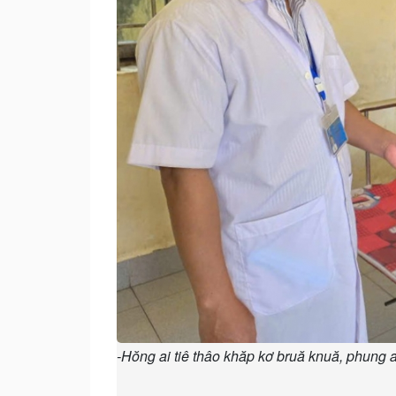
-Hŏng ai tiê thâo khăp kơ bruă knuă, phung 