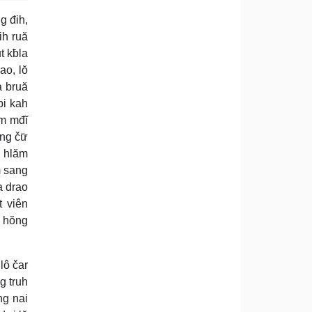
g đih,
ih ruă
t kƀla
ao, lŏ
a bruă
bi kah
ăm mđĭ
ng čư̆
k hlăm
m sang
a drao
t viên
ă hŏng
lô čar
g truh
ng nai