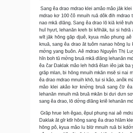
Sang êa drao mdrao klei amâo mâo jăk klei 
mdrao kơ 100 čô mnuih ruă dôk đih mdrao t
nao mkă dlăng. Sang êa drao lŏ kiă kriê truh
huĭ hyưt, lehanăn kreh bi kñhăk, tui si hd
wĭt jăk hŏng găp djuê, kyua mâo phung aê n
knuă, sang êa drao ăt tuôm nanao hŏng lu k
mơ̆ng yang ƀuôn. Aê mdrao Nguyễn Thị Luy
hĭn boh tŭ mơ̆ng bruă mkă dlăng lehanăn md
êa čar Daklak mâo leh hdră êlan iêo jak ba
grăp mlan, bi hŏng mnuih mkăn msĕ si nai m
êa drao mdrao mnuih khŏ, tui si kâo, anôk m
mâo klei akâo kơ knơ̆ng bruă sang čư̆ êa
lehanăn mnuih mă bruă mkăn bi dưi dưn sơăi
sang êa drao, lŏ dơ̆ng dlăng kriê lehanăn m
Grăp hrue leh êgao, êpul phung nai aê mdra
Daklak ăt gĭr ktĭr hŏng sang êa drao hlăm kle
hŏng pô, kyua mâo lu blư̆ mnuih ruă bi kdơ̆n