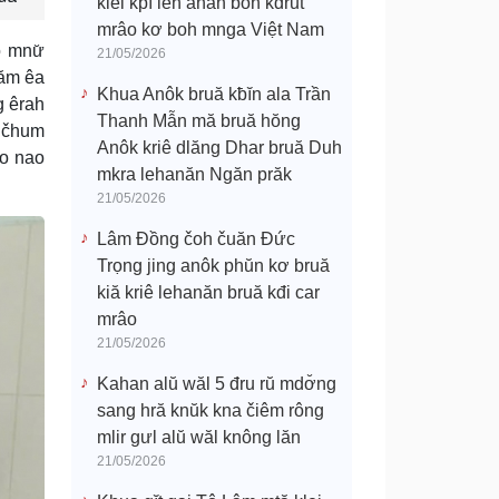
klei kpĭ leh anăn boh kdrŭt
mrâo kơ boh mnga Việt Nam
o mnư̆
21/05/2026
năm êa
Khua Anôk bruă kƀĭn ala Trần
g êrah
Thanh Mẫn mă bruă hŏng
k čhum
Anôk kriê dlăng Dhar bruă Duh
âo nao
mkra lehanăn Ngăn prăk
21/05/2026
Lâm Đồng čoh čuăn Đức
Trọng jing anôk phŭn kơ bruă
kiă kriê lehanăn bruă kđi car
mrâo
21/05/2026
Kahan alŭ wăl 5 đru rŭ mdơ̆ng
sang hră knŭk kna čiêm rông
mlir gưl alŭ wăl knông lăn
21/05/2026