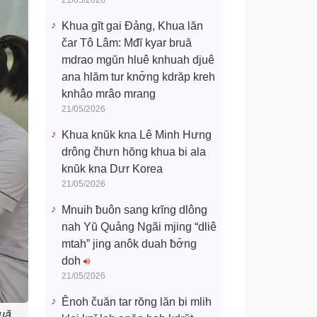
21/05/2026
Khua gĭt gai Đảng, Khua lăn
čar Tô Lâm: Mđĭ kyar bruă
mdrao mgŭn hluê knhuah djuê
ana hlăm tur knơ̆ng kdrăp kreh
knhâo mrâo mrang
21/05/2026
Khua knŭk kna Lê Minh Hưng
drông čhưn hŏng khua bi ala
knŭk kna Dưr Korea
21/05/2026
Mnuih ƀuôn sang krĭng dlông
nah Yŭ Quảng Ngãi mjing “dliê
mtah” jing anôk duah ƀơ̆ng
doh
21/05/2026
Ênoh čuăn tar rŏng lăn bi mlih
nuă