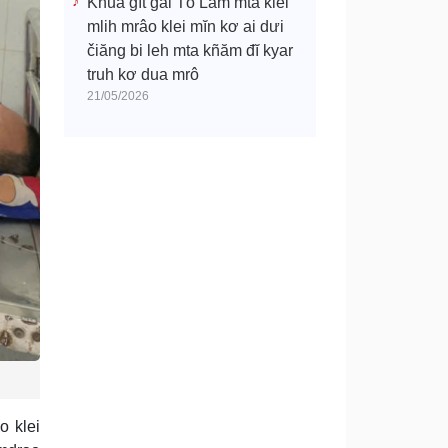
Khua gĭt gai Tô Lâm mtă klei
mlih mrâo klei mĭn kơ ai dưi
čiăng bi leh mta kñăm đĭ kyar
truh kơ dua mrô
21/05/2026
o klei