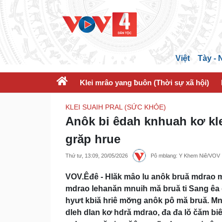
Việt
Tày -
Klei mrâo yang ƀuôn (Thời sự xã hội)
KLEI SUAIH PRAL (SỨC KHỎE)
Anôk bi êdah knhuah kơ kl
grăp hrue
Thứ tư, 13:09, 20/05/2026
Pô mblang: Y Khem Niê/VOV
VOV.Êđê - Hlăk mâo lu anôk bruă mdrao 
mdrao lehanăn mnuih mă bruă ti Sang êa d
hyưt kbiă hriê mơ̆ng anôk pô mă bruă. Mn
dleh dlan kơ hdră mdrao, đa đa lŏ čăm biê