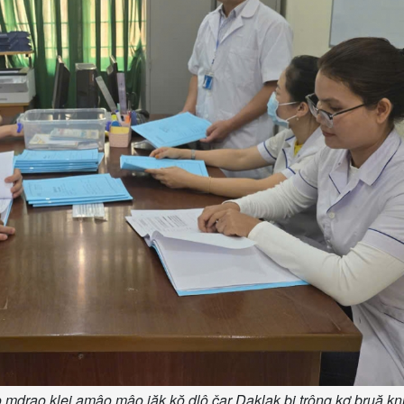
 mdrao klei amâo mâo jăk kŏ dlô čar Daklak bi trông kơ bruă k