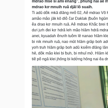
mdrao msĕ si amĭ ênang”, phung nai aê mdr
mdrao kơ mnuih ruă djăl lŏ suaih.
Ti adŭ dôk mkă dlăng mrô 02, Aê mdrao Võ Hồ
amâo mâo jăk kŏ dlô čar Daklak (ƀuôn hgŭm
êa drao kơ mnuih ruă. Aê mdrao Khắc brei
dưi jưh đei kơ hdră leh mâo hlăm hdră mdra
anei, kyuadah ênưih tuôm lĕ nanao hlăm kl
bi nik mnuih ruă, nao mŭt hlăm grăp boh ad
yơh truh hlăm grăp boh adŭ ksiêm dlăng lăn
hĕ, dôk mâo klei bi ƀuh, bi mhuĭ mơ̆. Hlăm
tiê pô ngă klei jhŏng bi kdơ̆ng hŏng nai êa d