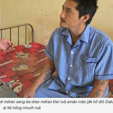
aê mdrao sang êa drao mdrao klei ruă amâo mâo jăk kŏ dlô Dakl
ai tiê hŏng mnuih ruă