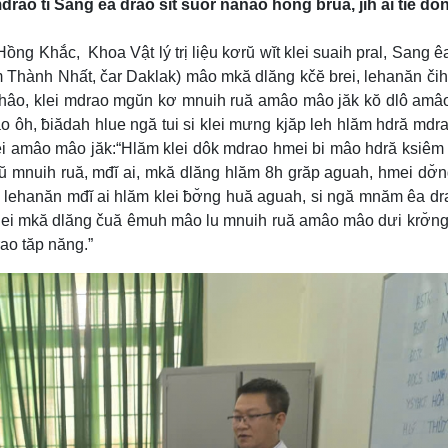
ao ti Sang êa drao sĭt suôr nanao hŏng bruă, jih ai tiê dŏ
ng Khắc, Khoa Vật lý trị liệu kơrŭ wĭt klei suaih pral, Sang ê
 Thành Nhất, čar Daklak) mâo mkă dlăng kčĕ brei, lehanăn či
 thâo, klei mdrao mgŭn kơ mnuih ruă amâo mâo jăk kŏ dlô am
o ôh, ƀiădah hlue ngă tui si klei mưng kjăp leh hlăm hdră mdr
ei amâo mâo jăk:“Hlăm klei dôk mdrao hmei bi mâo hdră ksiêm
ŭ mnuih ruă, mđĭ ai, mkă dlăng hlăm 8h grăp aguah, hmei dơ̆
 lehanăn mđĭ ai hlăm klei ƀơ̆ng huă aguah, si ngă mnăm êa dr
 klei mkă dlăng čuă êmuh mâo lu mnuih ruă amâo mâo dưi krơ̆ng
rao tăp năng.”