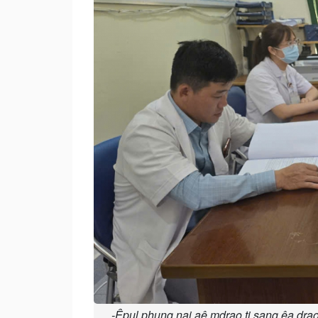
-Êpul phung nai aê mdrao ti sang êa drao