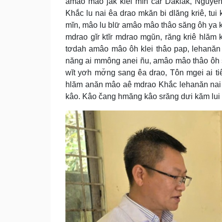
amâo mâo jăk klei mĭn čar Daklak, Nguyễ
Khắc lu nai êa drao mkăn bi dlăng kriê, tui 
mĭn, mâo lu blư̆ amâo mâo thâo săng ôh ya 
mdrao gĭr ktĭr mdrao mgŭn, răng kriê hlăm 
tơdah amâo mâo ôh klei thâo pap, lehanăn 
năng ai mmông anei ñu, amâo mâo thâo ôh si 
wĭt yơh mơ̆ng sang êa drao, Tôn mgei ai tiê
hlăm anăn mâo aê mdrao Khắc lehanăn nai 
kâo. Kâo čang hmăng kâo srăng dưi kăm lui kl