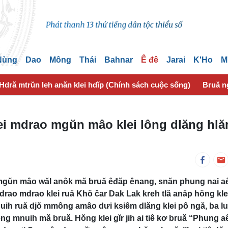
 Nùng
Dao
Mông
Thái
Bahnar
Ê đê
Jarai
K'Ho
M
Hdră mtrŭn leh anăn klei hdĭp (Chính sách cuộc sống)
Bruă n
ei mdrao mgŭn mâo klei lông dlăng hl
mgŭn mâo wăl anôk mă bruă êđăp ênang, snăn phung nai a
rao mdrao klei ruă Khŏ čar Dak Lak kreh tlă anăp hŏng kle
uih ruă djŏ mmông amâo dưi ksiêm dlăng klei pô ngă, ba lu 
ng mnuih mă bruă. Hŏng klei gĭr jih ai tiê kơ bruă “Phung a