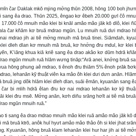
mĭn čar Daklak mkŏ mjing mơ̆ng thŭn 2008, hŏng 100 boh jhưn
i sang êa drao. Thŭn 2025, êngao kơ êbeh 20.000 gưl čô mnu
 17.000 čô mnuih mâo klei bi knăl amâo mâo jăk kŏ dlô, klei ñŭ
ră ala čar kñăm kơ bruă mdrao mgŭn. Lu mnuih ruă dưi mdrao hl
ai mdrao jih ai tiê mơ̆ng mnuih mă bruă tinei. Siămdah, kyu
lei dleh dlan kơ mnuih mă bruă, kơ hnơ̆ng đru mdul, kơ klei 
ến, K’iăng khua kiă kriê sang êa drao akâo kơ dŭm hdră kñ
rao mgŭn mnuih ruă hlăm wưng tinăp:“Ară anei, knơ̆ng bruă sa
 yua hŏng phung aê mdrao, ti ênoh đru thiăm 5% ênoh prăk ƀơ
drao, lehanăn kỹ thuật viên ka mâo ôh klei dưi dưn anăn. Hlă
ă bruă jing dôk hlăm klei dleh dlan, suăi êmăn, kyuanăn sang ê
 čar bi mlih hdră êlan đru kơ nai mdrao lehanăn kơ kỹ thuậ
 klei đru msĕ. Mơ̆ng anăn, kơh diñu srăng hơĭt ai tiê mă bru
drao mgŭn mnuih ruă.”
o ti sang êa drao mdrao mnuih mâo klei ruă amâo mâo jăk kŏ d
i mă bruă ktrŏ, anôk huĭ hyưt amâo mâo thâo ôh si klei jhat srăn
g. Kyuanăn, hŏng bruă klam lehanăn klei hur har jih ai tiê mơ̆