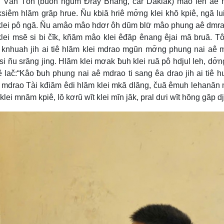
n Văn Tôn (ƀuôn hgŭm Đray Bhăng, čar Daklak) mâo leh âe 
ksiêm hlăm grăp hrue. Ñu kbiă hriê mơ̆ng klei khŏ kpiê, ngă lui
klei pô ngă. Ñu amâo mâo hdơr ôh dŭm blư̆ mâo phung aê dmra
klei msĕ si bi čĭk, kñăm mâo klei êđăp ênang êjai mă bruă. Tô
knhuah jih ai tiê hlăm klei mdrao mgŭn mơ̆ng phung nai aê 
ñu srăng jing. Hlăm klei mơak ƀuh klei ruă pô hdjul leh, dơ̆n
 lač:“Kâo ƀuh phung nai aê mdrao ti sang êa drao jih ai tiê hu
mdrao Tài kđiăm êdi hlăm klei mkă dlăng, čuă êmuh lehanăn 
ei mnăm kpiê, lŏ kơrŭ wĭt klei mĭn jăk, pral dưi wĭt hŏng găp dj