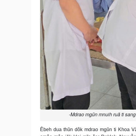
-Mdrao mgŭn mnuih ruă ti sang
Êbeh dua thŭn dôk mdrao mgŭn ti Khoa Vật l