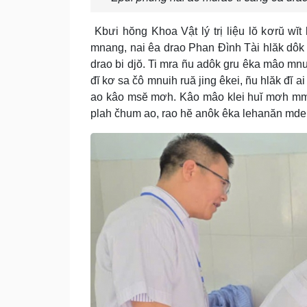
Kbưi hŏng Khoa Vật lý trị liệu lŏ kơrŭ wĭt
mnang, nai êa drao Phan Đình Tài hlăk dôk
drao bi djŏ. Ti mra ñu adôk gru êka mâo mnu
đĭ kơ sa čô mnuih ruă jing êkei, ñu hlăk đĭ a
ao kâo msĕ mơh. Kâo mâo klei huĭ mơh mmô
plah čhum ao, rao hĕ anôk êka lehanăn mdei