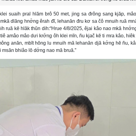
 klei suaih pral hlăm brô 50 met, jing sa đrông sang kjăp, mâ
 mkă dlăng hnơ̆ng êrah đĭ, lehanăn đru kơ sa čô mnuih ruă m
ih ruă kĕ hlăk thŭn dih:“Hrue 4/8/2025, êjai kâo nao mkă hnơ̆n
i tiê amâo mâo dưi krơ̆ng ôh klei mĭn, ñu kjač kĕ ti mra kâo, hiê
ng anăn, mbĭt hŏng lu mnuih mă lehanăn djă kơ̆ng hĕ ñu, k
 msăn bhiâo lŏ dơ̆ng nao mă bruă.”