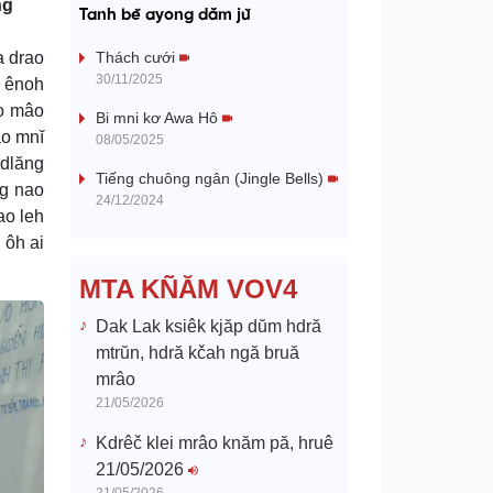
a
ng
Tanh bĕ ayong dăm jŭ
y
a drao
Thách cưới
30/11/2025
h ênoh
V
âo mâo
Bi mni kơ Awa Hô
ao mnĭ
08/05/2025
i
 dlăng
Tiếng chuông ngân (Jingle Bells)
ng nao
d
24/12/2024
ao leh
 ôh ai
e
MTA KÑĂM VOV4
o
Dak Lak ksiêk kjăp dŭm hdră
mtrŭn, hdră kčah ngă bruă
mrâo
21/05/2026
Kdrêč klei mrâo knăm pă, hruê
21/05/2026