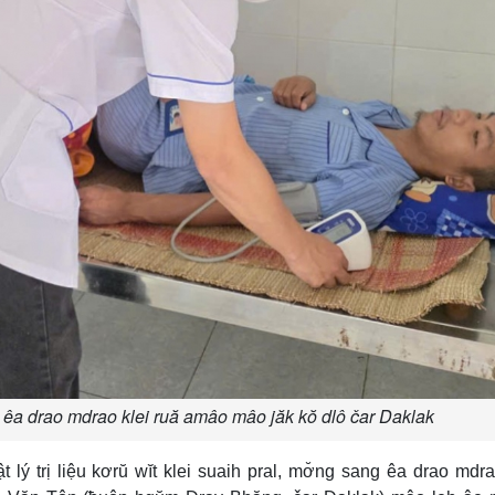
 êa drao mdrao klei ruă amâo mâo jăk kŏ dlô čar Daklak
ý trị liệu kơrŭ wĭt klei suaih pral, mơ̆ng sang êa drao mdra