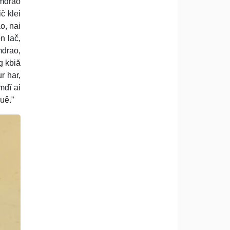
mdrao
č klei
o, nai
n lač,
mdrao,
g kbiă
r har,
mđĭ ai
uê.”