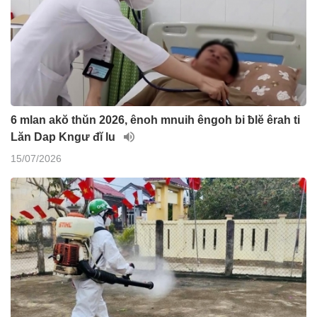
6 mlan akŏ thŭn 2026, ênoh mnuih êngoh bi ƀlĕ êrah ti
Lăn Dap Kngư đĭ lu
15/07/2026