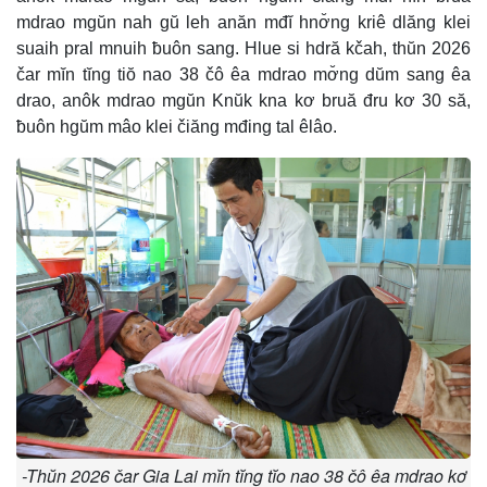
mdrao mgŭn nah gŭ leh anăn mđĭ hnơ̆ng kriê dlăng klei
suaih pral mnuih ƀuôn sang. Hlue si hdră kčah, thŭn 2026
čar mĭn tĭng tiŏ nao 38 čô êa mdrao mơ̆ng dŭm sang êa
drao, anôk mdrao mgŭn Knŭk kna kơ bruă đru kơ 30 să,
ƀuôn hgŭm mâo klei čiăng mđing tal êlâo.
-Thŭn 2026 čar Gia Lai mĭn tĭng tĭo nao 38 čô êa mdrao kơ