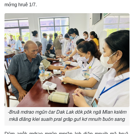
mơ̆ng hruê 1/7.
-Bruă mdrao mgŭn čar Dak Lak dôk pŏk ngă Mlan ksiêm
mkă dlăng klei suaih pral grăp gưl kơ mnuih ƀuôn sang
Dŭm anôk mdrao mgŭn mprăp leh djăp mnuih mă bruă,