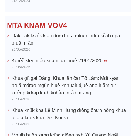
24/12/2024
d
e
MTA KÑĂM VOV4
o
Dak Lak ksiêk kjăp dŭm hdră mtrŭn, hdră kčah ngă
bruă mrâo
21/05/2026
Kdrêč klei mrâo knăm pă, hruê 21/05/2026
21/05/2026
Khua gĭt gai Đảng, Khua lăn čar Tô Lâm: Mđĭ kyar
bruă mdrao mgŭn hluê knhuah djuê ana hlăm tur
knơ̆ng kdrăp kreh knhâo mrâo mrang
21/05/2026
Khua knŭk kna Lê Minh Hưng drông čhưn hŏng khua
bi ala knŭk kna Dưr Korea
21/05/2026
Mnuih ƀuôn sang krĭng dlông nah Yŭ Quảng Ngãi