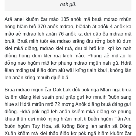
nah gŭ.
Ară anei kluôm čar mâo 135 anôk mă bruă mdrao mhŭn
hŏng hlăm brô 370 anôk mdrao, ƀiădah ăt adôk 4 anôk ka
mâo aê mdrao leh anăn 76 anôk ka dưi dăp êa mdrao mă
bruă. Bruă mlih tuôr êa mdrao srăng đru rơ̆ng boh tŭ dưn
klei mkă dlăng, mdrao klei ruă, đru bi hrŏ klei kpĭ kơ nah
dlông hŏng dŭm klei ruă kreh mâo. Phung aê mdrao lŏ
dơ̆ng nao hgŭm mtô kơ phung mdrao mgŭn nah gŭ. Hdră
êlan mđing tal êlâo dŭm alŭ wăl krĭng tlaih kbưi, knông lăn
leh anăn krĭng mnuih djuê ƀiă.
Bruă mdrao mgŭn čar Dak Lak dôk pŏk ngă Mlan ngă bruă
ksiêm dlăng klei suaih pral grăp gưl kơ mnuih ƀuôn sang
hlue si Hdră mtrŭn mrô 72 mơ̆ng Anôk dlăng bruă đảng gưl
dlông. Hdră pŏk ngă leh anăn ksiêm mkă dlăng kơ phung
khua thŭn dưi mkŏ mjing hrăm mbĭt ti ƀuôn hgŭm Tân An,
ƀuôn hgŭm Tuy Hòa, să Krông Bông leh anăn să Đồng
Xuân kñăm mă klei thâo êlâo kơ pŏk ngă hlăm kluôm čar