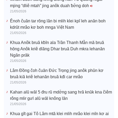
mjing “dliê mtah” jing anôk duah ƀơ̆ng doh
21/05/2026
Ênoh čuăn tar rŏng lăn bi mlih klei kpĭ leh anăn boh
kdrŭt mrâo kơ boh mnga Việt Nam
21/05/2026
Khua Anôk bruă kƀĭn ala Trần Thanh Mẫn mă bruă
hŏng Anôk kriê dlăng Dhar bruă Duh mkra lehanăn
Ngăn prăk
21/05/2026
Lâm Đồng čoh čuăn Đức Trọng jing anôk phŭn kơ
bruă kiă kriê lehanăn bruă kđi car mrâo
21/05/2026
Kahan alŭ wăl 5 đru rŭ mdơ̆ng sang hră knŭk kna čiêm
rông mlir gưl alŭ wăl knông lăn
21/05/2026
Khua gĭt gai Tô Lâm mtă klei mlih mrâo klei mĭn kơ ai