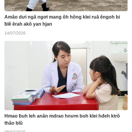
Amâo dưi ngă ngơi mang ôh hŏng klei ruă êngoh bi
ƀlĕ êrah akŏ yan hjan
14/07/2026
Hmao ƀuh leh anăn mdrao hnưm boh klei hđeh ktrŏ
thâo blŭ