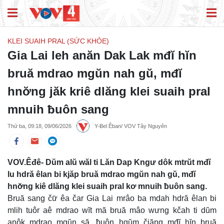
KLEI SUAIH PRAL (SỨC KHỎE)
Gia Lai leh anăn Dak Lak mđĭ hĭn
bruă mdrao mgŭn nah gŭ, mđĭ
hnơ̆ng jăk kriê dlăng klei suaih pral
mnuih ƀuôn sang
Thứ ba, 09:18, 09/06/2026
Y-Ƀel Êban/ VOV Tây Nguyên
VOV.Êđê- Dŭm alŭ wăl ti Lăn Dap Kngư dôk mtrŭt mđĭ
lu hdră êlan bi kjăp bruă mdrao mgŭn nah gŭ, mđĭ
hnơ̆ng kiê dlăng klei suaih pral kơ mnuih ƀuôn sang.
Bruă sang čư̆ êa čar Gia Lai mrâo ba mdah hdră êlan bi
mlih tuôr aê mdrao wĭt mă bruă mâo wưng kčah ti dŭm
anôk mdrao mgŭn să, ƀuôn hgŭm čiăng mđĭ hĭn bruă