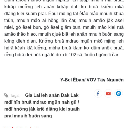
kdrăp mnơ̆ng leh anăn kdrăp duh kơ bruă ksiêm mkă
dlăng klei suaih pral. Êpul mđing tal êlâo mâo mnuih khua
thŭn, mnuih mâo ai hŏng lăn čar, mnuih amâo jăk asei
mlei, gŏ êsei ƀun, gŏ êsei giăm ƀun, mnuih mâo klei ruă
amâo thâo hlao, mnuih djuê ƀiă leh anăn mnuih ƀuôn sang
krĭng dleh dlan. Knơ̆ng bruă mdrao mgŭn mkŏ mjing leh
hdră kčah klă klơ̆ng, mbha bruă klam kơ dŭm anôk bruă,
rơ̆ng hdră dưi pŏk ngă tŭ dưn ti 102 să, ƀuôn hgŭm ti čar.
Y-Ƀel Êban/ VOV Tây Nguyên
Gia Lai leh anăn Dak Lak
Tags:
mđĭ hĭn bruă mdrao mgŭn nah gŭ
mđĭ hnơ̆ng jăk kriê dlăng klei suaih
pral mnuih ƀuôn sang