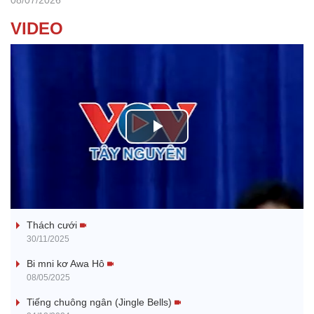
08/07/2026
VIDEO
P
l
Tanh bĕ ayong dăm jŭ
a
Thách cưới
y
30/11/2025
V
Bi mni kơ Awa Hô
08/05/2025
i
Tiếng chuông ngân (Jingle Bells)