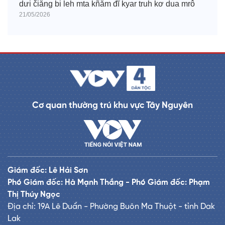
dưi čiăng bi leh mta kñăm đĭ kyar truh kơ dua mrô
21/05/2026
Cơ quan thường trú khu vực Tây Nguyên
Giám đốc: Lê Hải Sơn
Phó Giám đốc: Hà Mạnh Thắng - Phó Giám đốc: Phạm
Thị Thúy Ngọc
Địa chỉ: 19A Lê Duẩn - Phường Buôn Ma Thuột - tỉnh Dak
Lak