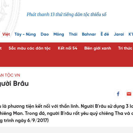
Việt
Tày - Nùng
Dao
Mông
Thái
Bahnar
Ê đê
Jarai
K'
t
Sắc màu các dân tộc
Kết nối 54
Biên giới xanh
Tri thứ
ÂN TỘC VN
ười Brâu
là phương tiện kết nối với thần linh. Người B'râu sử dụng 3 l
hiêng Man. Trong đó, người B'râu rất yêu quý chiêng Tha và 
g trình ngày 6/9/2017)