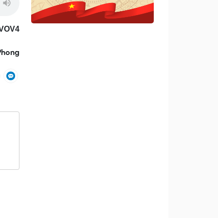
/VOV4
Phong