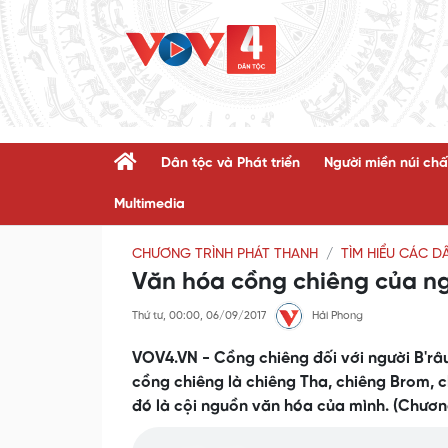
Dân tộc và Phát triển
Người miền núi chấ
Multimedia
CHƯƠNG TRÌNH PHÁT THANH
TÌM HIỂU CÁC D
Văn hóa cồng chiêng của ng
Thứ tư, 00:00, 06/09/2017
Hải Phong
VOV4.VN - Cồng chiêng đối với người B'râu 
cồng chiêng là chiêng Tha, chiêng Brom, c
đó là cội nguồn văn hóa của mình. (Chươn