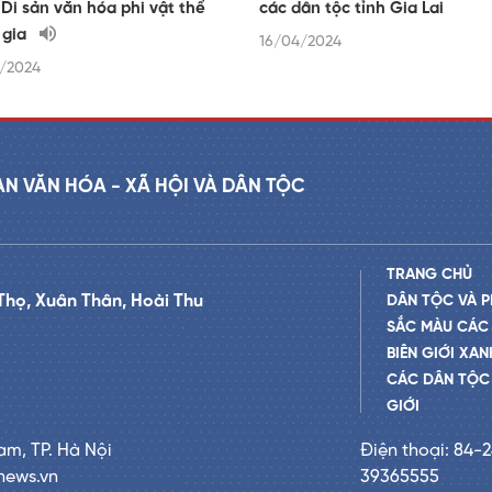
 Di sản văn hóa phi vật thể
các dân tộc tỉnh Gia Lai
 gia
16/04/2024
/2024
AN VĂN HÓA - XÃ HỘI VÀ DÂN TỘC
TRANG CHỦ
Thọ, Xuân Thân, Hoài Thu
DÂN TỘC VÀ P
SẮC MÀU CÁC
BIÊN GIỚI XAN
CÁC DÂN TỘC 
GIỚI
am, TP. Hà Nội
Điện thoại: 84-
news.vn
39365555