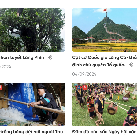
han tuyết Lũng Phìn
Cột cờ Quốc gia Lũng Cú-kh
định chủ quyền Tổ quốc.
/2024
04/09/2024
trồng bông dệt vải người Thu
Đậm đà bản sắc Ngày hội văn