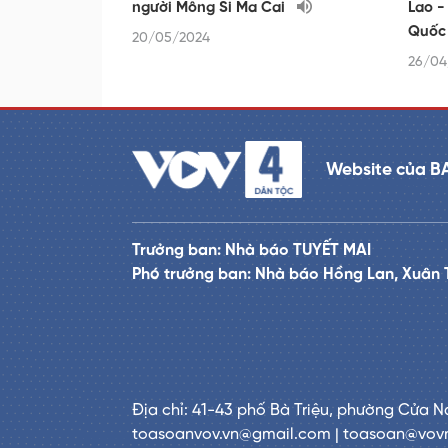
người Mông Si Ma Cai
Lao -
Quốc
20/05/2024
26/04
Website của B
Trưởng ban: Nhà báo TUYẾT MAI
Phó trưởng ban: Nhà báo Hồng Lan, Xuân 
Địa chỉ: 41-43 phố Bà Triệu, phường Cửa N
toasoanvov.vn@gmail.com | toasoan@vov