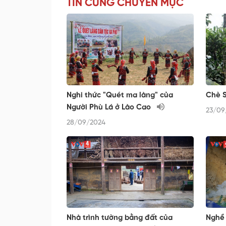
TIN CÙNG CHUYÊN MỤC
Nghi thức "Quét ma làng" của
Chè S
Người Phù Lá ở Lào Cao
23/09
28/09/2024
Nhà trình tường bằng đất của
Nghề 