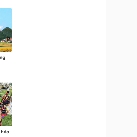
ẳng
 hóa