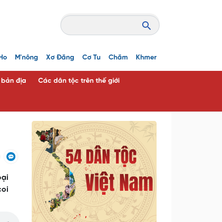
Ho
M'nông
Xơ Đăng
Cơ Tu
Chăm
Khmer
c bản địa
Các dân tộc trên thế giới
oại
coi