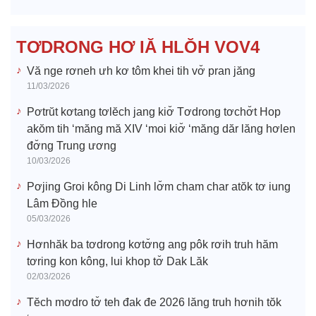
d
e
TƠDRONG HƠ IĂ HLŎH VOV4
o
Vă nge rơneh ưh kơ tôm khei tih vơ̆ pran jăng
11/03/2026
Pơtrŭt kơtang tơlĕch jang kiơ̆ Tơdrong tơchơ̆t Hop
akŏm tih ‘măng mă XIV ‘moi kiơ̆ ‘măng dăr lăng hơlen
đơ̆ng Trung ương
10/03/2026
Pơjing Groi kông Di Linh lơ̆m cham char atŏk tơ iung
Lâm Đồng hle
05/03/2026
Hơnhăk ba tơdrong kơtơ̆ng ang pôk rơih truh hăm
tơring kon kông, lui khop tơ̆ Dak Lăk
02/03/2026
Tĕch mơdro tơ̆ teh đak đe 2026 lăng truh hơnih tŏk