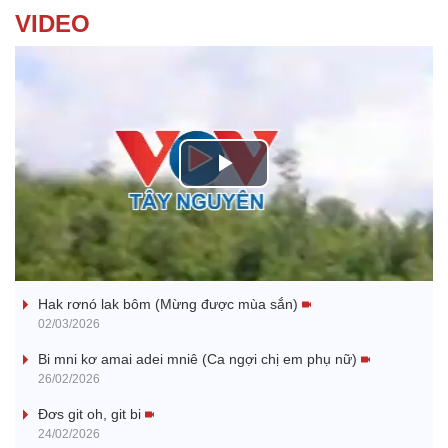
VIDEO
P
l
Nhớ bạn
a
Hak rơnó lak bôm (Mừng được mùa sắn)
y
02/03/2026
V
Bi mni kơ amai adei mniê (Ca ngợi chị em phụ nữ)
26/02/2026
i
Đơs git oh, git bi
24/02/2026