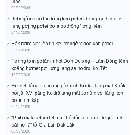
‘nao
02/03/2026
Jơhngơ̆m đon lui đơ̆ng kon pơlei - trong kăl hloh tơ
iung pơjing pơlei pơla pơdrŏng ‘lơ̆ng liĕm
24/02/2026
Pôk rơih: Năr lêh tih kơ jơhngơ̆m đon kon pơlei
23/02/2026
Tơring tơm pơtăm ‘nhot Đơn Dương – Lâm Đồng tĕnh
koăng hơmet pơ ‘lơ̆ng jang sa hơdrol kơ Têt
12/02/2026
Hơmet ‘lơ̆ng ăn ‘măng pôk rơih Kơdră tang măt Kuôk
hô̆i jăl XVI păng Kơdră tang măt Jơnŭm vei lăng kon
pơlei rim kâp
09/02/2026
“Puih mak sơlam teh đak ƀô̆ đô̆i kon pơlei tơgoăt dih
băl hơ iă” tơ̆ Gia Lai, Dak Lăk
06/02/2026