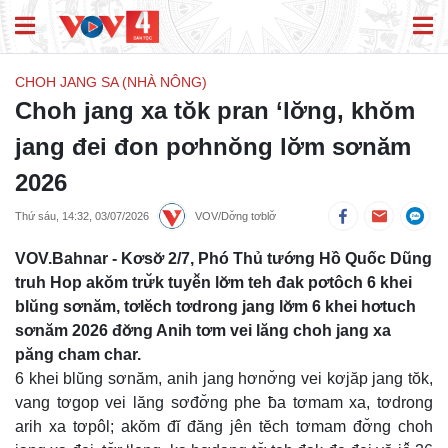
CHOH JANG SA (NHÀ NÔNG)
Choh jang xa tŏk pran ‘lơ̆ng, khŏm
jang đei đon pơhnŏng lơ̆m sơnăm
2026
Thứ sáu, 14:32, 03/07/2026
VOV/Dơ̆ng tơblơ̆
VOV.Bahnar - Kơsơ̆ 2/7, Phó Thủ tướng Hồ Quốc Dũng
truh Hop akŏm trư̆k tuyê̆n lơ̆m teh đak pơtôch 6 khei
blŭng sơnăm, tơlĕch tơdrong jang lơ̆m 6 khei hơtuch
sơnăm 2026 đơ̆ng Anih tơm vei lăng choh jang xa
păng cham char.
6 khei blŭng sơnăm, anih jang hơnơ̆ng vei kơjăp jang tŏk,
vang tơgop vei lăng sơđơ̆ng phe ƀa tơmam xa, tơdrong
arih xa tơpôl; akŏm đĭ đăng jên tĕch tơmam đơ̆ng choh