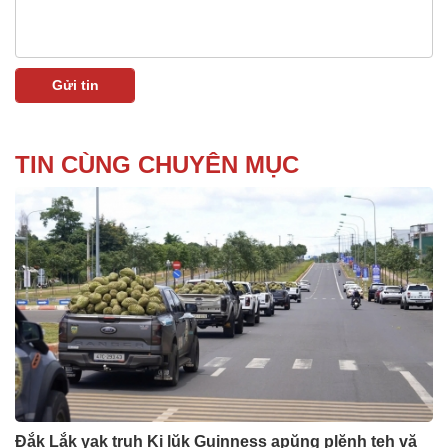
TIN CÙNG CHUYÊN MỤC
Đắk Lắk yak truh Ki lŭk Guinness apŭng plĕnh teh vă