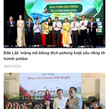
Đăk Lăk 'măng mă blŭng tĕch pơlong kơjă sâu riêng tơ̆
hơnih pơtăm
28/07/2026