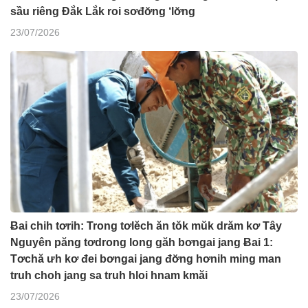
sầu riêng Đắk Lắk roi sơđơ̆ng ‘lơ̆ng
23/07/2026
Ƀai chih tơrih: Trong tơlĕch ăn tŏk mŭk drăm kơ Tây
Nguyên păng tơdrong long găh bơngai jang Ƀai 1:
Tơchă ưh kơ đei bơngai jang đơ̆ng hơnih ming man
truh choh jang sa truh hloi hnam kmăi
23/07/2026