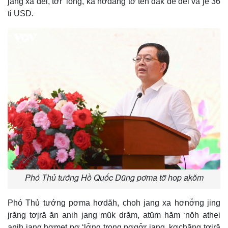
jang xa đei, tơ̆r ‘long, ka hơdang tơ̆ teh đak đe đei vă jê̆ 36
ti USD.
Phó Thủ tướng Hồ Quốc Dũng pơma tơ̆ hop akŏm
Phó Thủ tướng pơma hơdăh, choh jang xa hơnơ̆ng jing
jrăng tơjră ăn anih jang mŭk drăm, atŭm hăm ‘nŏh athei
anih jang hơmet pơ ‘lơ̆ng trong pơgơ̆r jang, kơchăng tơjră