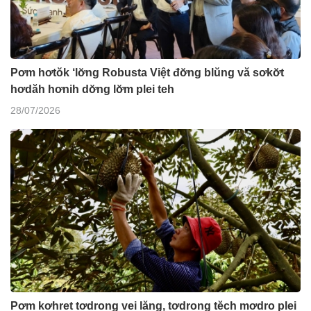
Pơm hơtŏk ‘lơ̆ng Robusta Việt đơ̆ng blŭng vă sơkơ̆t
hơdăh hơnih dơ̆ng lơ̆m plei teh
28/07/2026
Pơm kơhret tơdrong vei lăng, tơdrong tĕch mơdro plei