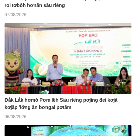
roi tơƀôh hơnăn sầu riêng
07/08/2026
Đắk Lắk hơmŏ Pơm lêh Sâu riêng pơjing đei kơjă
kơjăp ‘lơ̆ng ăn bơngai pơtăm
06/08/2026