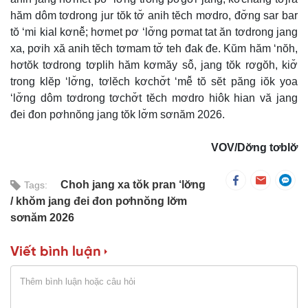
hăm dôm tơdrong jur tŏk tơ̆ anih tĕch mơdro, đơ̆ng sar bar
tŏ ‘mi kial kơnê̆; hơmet pơ ‘lơ̆ng pơmat tat ăn tơdrong jang
xa, pơih xă anih tĕch tơmam tơ̆ teh đak đe. Kŭm hăm ‘nŏh,
hơtŏk tơdrong tơplih hăm kơmăy sô̆, jang tŏk rơgŏh, kiơ̆
trong klĕp ‘lơ̆ng, tơlĕch kơchơ̆t ‘mê̆ tŏ sĕt păng iŏk yoa
‘lơ̆ng dôm tơdrong tơchơ̆t tĕch mơdro hiôk hian vă jang
đei đon pơhnŏng jang tŏk lơ̆m sơnăm 2026.
VOV/Dơ̆ng tơblơ̆
Choh jang xa tŏk pran ‘lơ̆ng
Tags:
khŏm jang đei đon pơhnŏng lơ̆m
sơnăm 2026
Viết bình luận