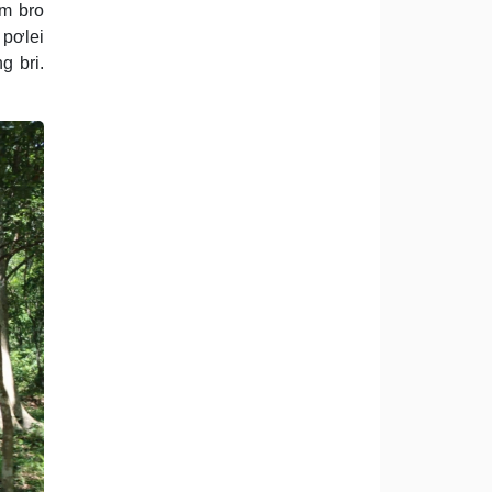
ôm bro
 pơlei
g bri.