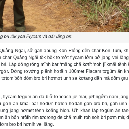
g bri iŏk yoa Flycam vă dăr lăng bri.
r Quảng Ngãi, sơ̆ găh apŭng Kon Plông dêh char Kon Tum, kh
êh char Quảng Ngãi tŏk bŏk tơmơ̆t flycam lơ̆m bơ̆ jang vei lăn
a bri. Lăp đơ̆ng rŏng mĭnh ƀar ‘măng chă kơtĭt ‘noh jĭ kmăi tĕnh
ơgơ̆r. Đơ̆ng rơvơ̆ng plĕnh hơtăih 100met Flacam tơgŭm ăn kh
m, tơtom ƀôh dôm bro bri hơmơt unh sa kơtang dăh mă dôm gru
, flycam tơgŭm ăn dă ƀiơ̆ tơhoach jơ ‘năr, jơhngơ̆m năm jan
ri gơh ăn kmăi păr hơdưr, hơlen hơdăh găh bro bri, găh ŭnh 
g iung jang hơmet tĕnh koăng hloh. Ưh khan lăp tơgŭm ăn ta
gŭm ăn ƀôh hrôih rim tơdrong đe chă muih roh soh bri pơm mir, 
ơ̆m bro bri hơnih vei lăng.