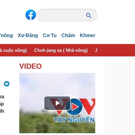
'nông
Xơ Đăng
Cơ Tu
Chăm
Khmer
và cuộc sống)
Choh jang sa ( Nhà nông)
Jơhngơ̆m pran (Sứ
VIDEO
oa
ăp
P
ih
l