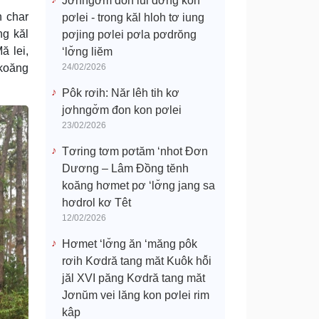
Jơhngơ̆m đon lui đơ̆ng kon
h char
pơlei - trong kăl hloh tơ iung
ng kăl
pơjing pơlei pơla pơdrŏng
ă lei,
‘lơ̆ng liĕm
 koăng
24/02/2026
Pôk rơih: Năr lêh tih kơ
jơhngơ̆m đon kon pơlei
23/02/2026
Tơring tơm pơtăm ‘nhot Đơn
Dương – Lâm Đồng tĕnh
koăng hơmet pơ ‘lơ̆ng jang sa
hơdrol kơ Têt
12/02/2026
Hơmet ‘lơ̆ng ăn ‘măng pôk
rơih Kơdră tang măt Kuôk hô̆i
jăl XVI păng Kơdră tang măt
Jơnŭm vei lăng kon pơlei rim
kâp