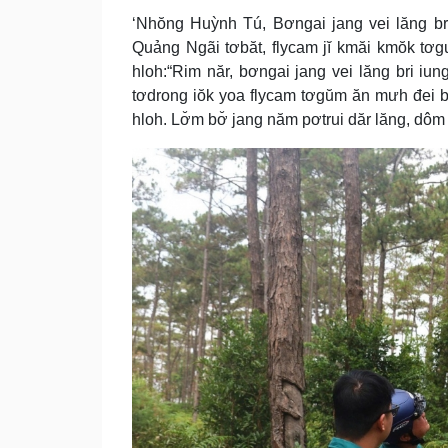
‘Nhŏng Huỳnh Tú, Bơngai jang vei lăng bri
Quảng Ngãi tơbăt, flycam jĭ kmăi kmŏk tơgu
hloh:“Rim năr, bơngai jang vei lăng bri iun
tơdrong iŏk yoa flycam tơgŭm ăn mưh đei br
hloh. Lơ̆m bơ̆ jang năm pơtrui dăr lăng, dôm 