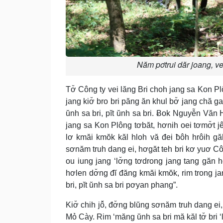
Năm pơtrui dăr joang, ve
Tơ̆ Công ty vei lăng Bri choh jang sa Kon Plô
jang kiơ̆ bro bri păng ăn khul bơ̆ jang chă 
ŭnh sa bri, pĭt ŭnh sa bri. Ƀok Nguyễn Văn
jang sa Kon Plông tơbăt, hơnih oei tơmơ̆t jê
lơ kmăi kmŏk kăl hloh vă đei ƀôh hrôih gă
sơnăm truh dang ei, hơgăt teh bri kơ yuơ Cô
ou iung jang ‘lơ̆ng tơdrong jang tang găn 
hơlen dơ̆ng đĭ đăng kmăi kmŏk, rim trong ja
bri, pĭt ŭnh sa bri pơyan phang”.
Kiơ̆ chih jô̆, đơ̆ng blŭng sơnăm truh dang e
Mỏ Cày. Rim ‘măng ŭnh sa bri mă kăl tơ̆ bri ‘