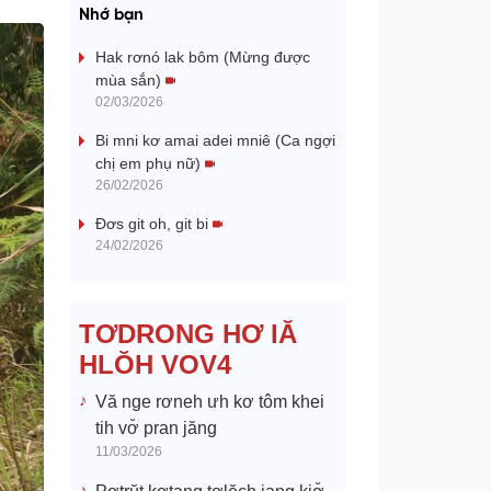
a
Nhớ bạn
y
Hak rơnó lak bôm (Mừng được
mùa sắn)
V
02/03/2026
Bi mni kơ amai adei mniê (Ca ngợi
i
chị em phụ nữ)
26/02/2026
d
Đơs git oh, git bi
e
24/02/2026
o
TƠDRONG HƠ IĂ
HLŎH VOV4
Vă nge rơneh ưh kơ tôm khei
tih vơ̆ pran jăng
11/03/2026