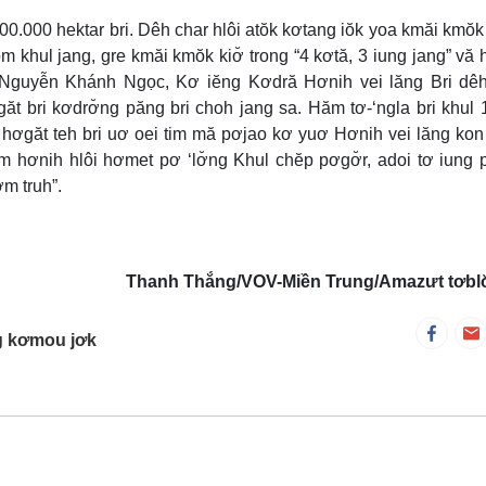
00.000 hektar bri. Dêh char hlôi atŏk kơtang iŏk yoa kmăi kmŏk
tôm khul jang, gre kmăi kmŏk kiơ̆ trong “4 kơtă, 3 iung jang” vă
k Nguyễn Khánh Ngọc, Kơ iĕng Kơdră Hơnih vei lăng Bri dê
ăt bri kơdrơ̆ng păng bri choh jang sa. Hăm tơ-‘ngla bri khul 
hơgăt teh bri uơ oei tim mă pơjao kơ yuơ Hơnih vei lăng kon
im hơnih hlôi hơmet pơ ‘lơ̆ng Khul chĕp pơgơ̆r, adoi tơ iung 
ơm truh”.
Thanh Thắng/VOV-Miền Trung/Amazưt tơblơ̆ 
ng kơmou jơk