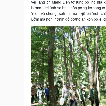
vei lăng bri Măng Đen tơ iung pơjing hla k
hơmơt đei ŭnh sa bri, nhôn pơ̆ng kơƀang tơb
‘meh vă chong, soh mir na tơjê̆ bri ‘noh ch
Lơ̆m mă noh, hơnih gô pơtho ăn kon pơlei chă