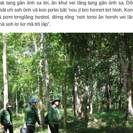
ak tang găn ŭnh sa bri, ăn khul vei lăng tang găn ŭnh sa. D
ăt ưh soh ŭnh vă kon pơlei băt ‘nou jĭ bro hơmơt tơt hloh. Kon
ă pơm tơnglăng hơdrol, đơ̆ng rŏng ‘noh tơroi ăn hơnih vei lăn
 soh lơ liơ mă trŏ lăp”.