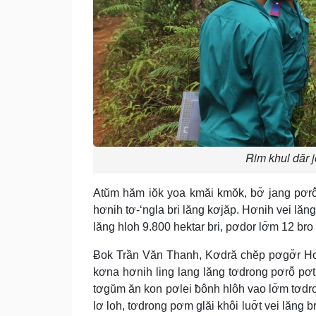
Rim khul dăr j
Atŭm hăm iŏk yoa kmăi kmŏk, bơ̆ jang pơrô
hơnih tơ-‘ngla bri lăng kơjăp. Hơnih vei lă
lăng hloh 9.800 hektar bri, pơdor lơ̆m 12 bro 
Ƀok Trần Văn Thanh, Kơdră chĕp pơgơ̆r Hơni
kơna hơnih ling lang lăng tơdrong pơrô̆ pơt
tơgŭm ăn kon pơlei ƀônh hlôh vao lơ̆m tơdron
lơ loh, tơdrong pơm glăi khôi luơ̆t vei lăng 