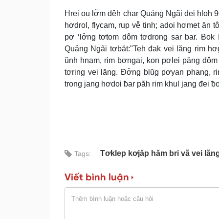
Hrei ou lơ̆m dêh char Quảng Ngãi đei hloh 9
hơdrol, flycam, rup vê̆ tinh; adoi hơmet ăn 
pơ ‘lơ̆ng tơtom dôm tơdrong sar bar. Ƀo
Quảng Ngãi tơbăt:"Teh đak vei lăng rim hơg
ŭnh hnam, rim bơngai, kon pơlei păng dôm 
tơring vei lăng. Đơ̆ng blŭg pơyan phang, r
trong jang hơdoi ƀar păh rim khul jang đei ƀ
Tơklep kơjăp hăm bri vă vei lă
Tags:
Viết bình luận