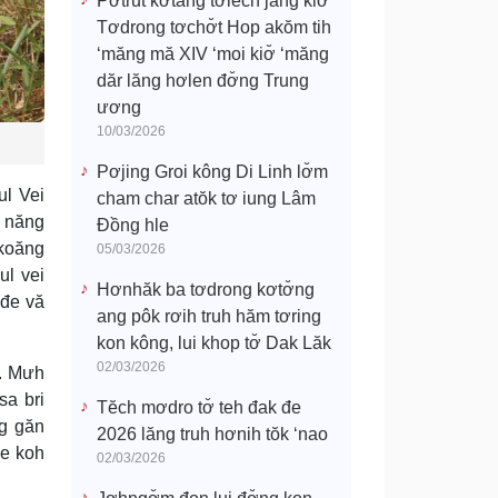
Pơtrŭt kơtang tơlĕch jang kiơ̆
Tơdrong tơchơ̆t Hop akŏm tih
‘măng mă XIV ‘moi kiơ̆ ‘măng
dăr lăng hơlen đơ̆ng Trung
ương
10/03/2026
Pơjing Groi kông Di Linh lơ̆m
ul Vei
cham char atŏk tơ iung Lâm
g năng
Đồng hle
 koăng
05/03/2026
ul vei
Hơnhăk ba tơdrong kơtơ̆ng
 đe vă
ang pôk rơih truh hăm tơring
kon kông, lui khop tơ̆ Dak Lăk
02/03/2026
g. Mưh
sa bri
Tĕch mơdro tơ̆ teh đak đe
ng găn
2026 lăng truh hơnih tŏk ‘nao
đe koh
02/03/2026