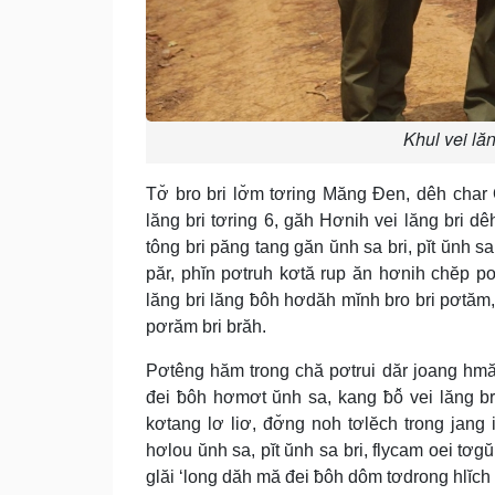
Khul vei lăn
Tơ̆ bro bri lơ̆m tơring Măng Đen, dêh cha
lăng bri tơring 6, găh Hơnih vei lăng bri d
tông bri păng tang găn ŭnh sa bri, pĭt ŭnh s
păr, phĭn pơtruh kơtă rup ăn hơnih chĕp p
lăng bri lăng ƀôh hơdăh mĭnh bro bri pơtă
pơrăm bri brăh.
Pơtêng hăm trong chă pơtrui dăr joang hmă
đei ƀôh hơmơt ŭnh sa, kang ƀô̆ vei lăng b
kơtang lơ liơ, đơ̆ng noh tơlĕch trong jan
hơlou ŭnh sa, pĭt ŭnh sa bri, flycam oei tơ
glăi ‘long dăh mă đei ƀôh dôm tơdrong hlĭch l