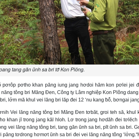
oang tang găn ŭnh sa bri tơ̆ Kon Plông.
̆ pơrôp pơtho khan păng iung jang hơdoi hăm kon pơlei jei đ
ng năng tông bri Măng Đen, Công ty Lâm nghiệp Kon Plông dang 
bri, lơ̆m mă khul vei lăng bri lăp đei 12 ‘nu kang ƀô̆, bơngai jan
h Vei lăng năng tông bri Măng Đen tơbăt, groi teh să, khul 
ho khan jĭ trong jang kăl hloh. Lơ trong jang hơdăh đei tơlĕch
g vei lăng năng tông bri, tang găn ŭnh sa bri, pĭt ŭnh sa bri.
bri păng tơdrong hơmơt ŭnh sa bri đei vei lăng năng tông ‘lơ̆ng.