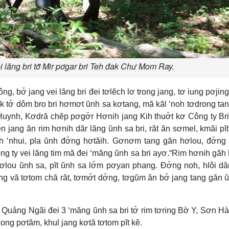
i lăng bri tơ̆ Mir pơgar bri Teh đak Chư Mom Ray.
ng, bơ̆ jang vei lăng bri đei tơlĕch lơ trong jang, tơ iung pơjing
gak tơ̆ dôm bro bri hơmơt ŭnh sa kơtang, mă kăl ‘noh tơdrong ta
 Huynh, Kơdră chĕp pơgơ̆r Hơnih jang Kih thuơ̆t kơ Công ty Br
n jang ăn rim hơnih dăr lăng ŭnh sa bri, răt ăn sơmel, kmăi pĭ
h ‘nhui, pla ŭnh đơ̆ng hơtăih. Gơnơm tang găn hơlou, đơ̆ng
ng ty vei lăng tim mă đei ‘măng ŭnh sa bri ayơ.“Rim hơnih găh
hơlou ŭnh sa, pĭt ŭnh sa lơ̆m pơyan phang. Đơ̆ng noh, hlôi dă
ng vă tơtom chă răt, tơmơ̆t dơ̆ng, tơgŭm ăn bơ̆ jang tang găn 
i, Quảng Ngãi đei 3 ‘măng ŭnh sa bri tơ̆ rim tơring Bờ Y, Sơn H
long pơtăm, khul jang kơtă tơtom pĭt kĕ.