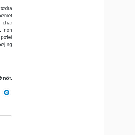
 tơdra
 hơmet
h char
1 ‘noh
 pơlei
pơjing
nơ̆r.