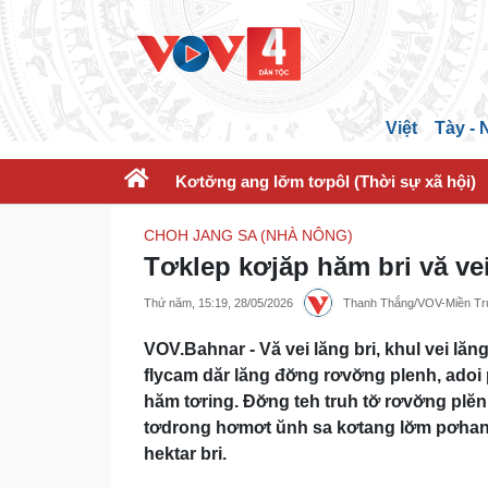
Việt
Tày -
Kơtơ̆ng ang lơ̆m tơpôl (Thời sự xã hội)
CHOH JANG SA (NHÀ NÔNG)
Tơklep kơjăp hăm bri vă ve
Thứ năm, 15:19, 28/05/2026
Thanh Thắng/VOV-Miền Trun
VOV.Bahnar - Vă vei lăng bri, khul vei lăn
flycam dăr lăng đơ̆ng rơvơ̆ng plenh, adoi
hăm tơring. Đơ̆ng teh truh tơ̆ rơvơ̆ng plĕn
tơdrong hơmơt ŭnh sa kơtang lơ̆m pơhan
hektar bri.