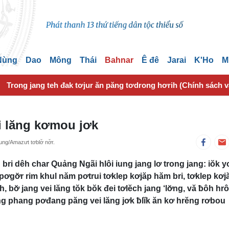
 Nùng
Dao
Mông
Thái
Bahnar
Ê đê
Jarai
K'Ho
M
Trong jang teh đak tơjur ăn păng tơdrong hơrih (Chính sách 
i lăng kơmou jơk
g/Amazưt tơblơ̆ nơ̆r.
g bri dêh char Quảng Ngãi hlôi iung jang lơ trong jang: iŏk y
 pơgơ̆r rim khul năm pơtrui tơklep kơjăp hăm bri, tơklep kơj
h, bơ̆ jang vei lăng tŏk bŏk đei tơlĕch jang ‘lơ̆ng, vă ƀôh hrô
g phang pơđang păng vei lăng jơk ƀlĭk ăn kơ hrĕng rơbou