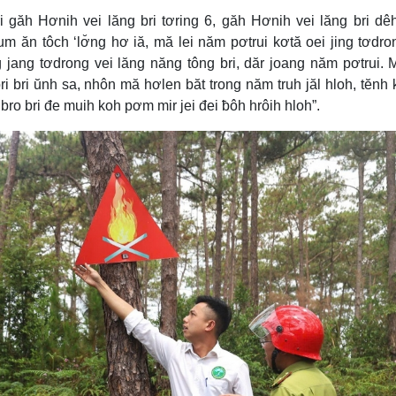
 găh Hơnih vei lăng bri tơring 6, găh Hơnih vei lăng bri dê
m ăn tôch ‘lơ̆ng hơ iă, mă lei năm pơtrui kơtă oei jing tơdro
g jang tơdrong vei lăng năng tông bri, dăr joang năm pơtrui. M
i bri ŭnh sa, nhôn mă hơlen băt trong năm truh jăl hloh, tĕnh
bro bri đe muih koh pơm mir jei đei ƀôh hrôih hloh”.