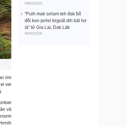
09/02/2026
“Puih mak sơlam teh đak ƀô̆
đô̆i kon pơlei tơgoăt dih băl hơ
iă” tơ̆ Gia Lai, Dak Lăk
06/02/2026
ei rim
ei vei
g.
kơtoei
 ăn vă
 Gơnơm
“Hơnih