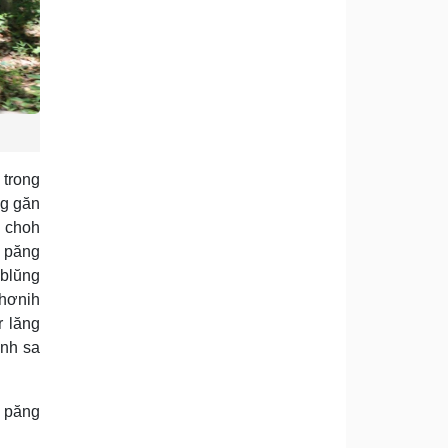
 trong
ng găn
i choh
t păng
 blŭng
 hơnih
r lăng
ŭnh sa
à păng