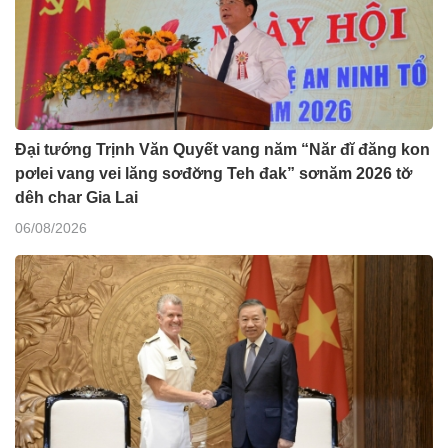
Đại tướng Trịnh Văn Quyết vang năm “Năr đĭ đăng kon
pơlei vang vei lăng sơđơ̆ng Teh đak” sơnăm 2026 tơ̆
dêh char Gia Lai
06/08/2026