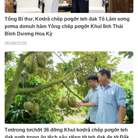
Tổng Bí thư, Kơdră chĕp pơgơ̆r teh đak Tô Lâm sơng
pơma dơnuh hăm Yŏng chĕp pơgơ̆r Khul lĭnh Thái
Bình Dương Hoa Kỳ
06/08/2026
Tơdrong tơchơ̆t 36 đơ̆ng Khul kơdră chĕp pơgơ̆r teh
đak pơih trong ăn tĕch sâu riêng tơ̆ teh đak đe tơ̆ Đắk