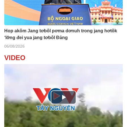
Hop akŏm Jang tơbôl pơma dơnuh trong jang hơtŏk
‘lơ̆ng đei yua jang tơbôl Đảng
06/08/2026
VIDEO
P
l
Nhớ bạn