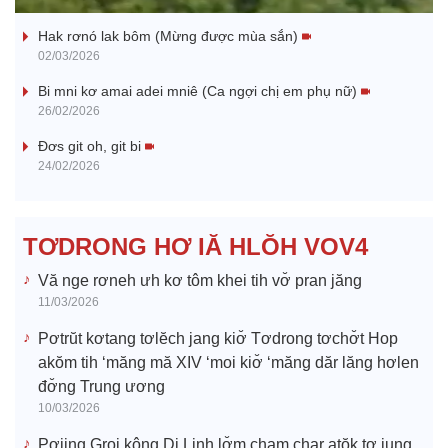
a
Hak rơnó lak bôm (Mừng được mùa sắn)
y
02/03/2026
V
Bi mni kơ amai adei mniê (Ca ngợi chị em phụ nữ)
26/02/2026
i
Đơs git oh, git bi
24/02/2026
d
e
TƠDRONG HƠ IĂ HLŎH VOV4
o
Vă nge rơneh ưh kơ tôm khei tih vơ̆ pran jăng
11/03/2026
Pơtrŭt kơtang tơlĕch jang kiơ̆ Tơdrong tơchơ̆t Hop
akŏm tih ‘măng mă XIV ‘moi kiơ̆ ‘măng dăr lăng hơlen
đơ̆ng Trung ương
10/03/2026
Pơjing Groi kông Di Linh lơ̆m cham char atŏk tơ iung