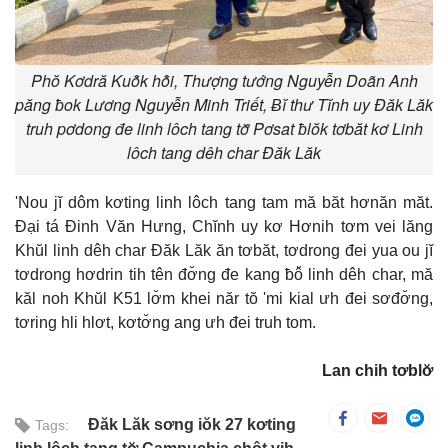
Phŏ Kơdră Kuô̆k hô̆i, Thượng tướng Nguyễn Doãn Anh
păng ƀok Lương Nguyễn Minh Triết, Ƀĭ thư Tĭnh uy Đăk Lăk
truh pơdong đe linh lôch tang tơ̆ Pơsat ƀlŏk tơbăt kơ Linh
lôch tang dêh char Đăk Lăk
'Nou jĭ dôm kơting linh lôch tang tam mă băt hơnăn măt.
Đại tá Đinh Văn Hưng, Chĭnh uy kơ Hơnih tơm vei lăng
Khŭl linh dêh char Đăk Lăk ăn tơbăt, tơdrong đei yua ou jĭ
tơdrong hơdrin tih tên đơ̆ng đe kang ƀô̆ linh dêh char, mă
kăl noh Khŭl K51 lơ̆m khei năr tŏ 'mi kial ưh đei sơđơ̆ng,
tơring hli hlơt, kơtơ̆ng ang ưh đei truh tom.
Lan chih tơblơ̆
Đăk Lăk sơng iŏk 27 kơting
Tags: