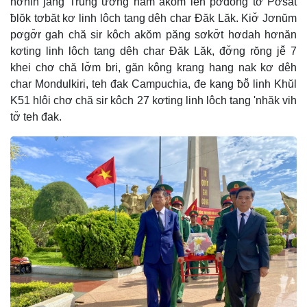
hơnih jang Trung ương năm akŏm lêh pơdong tơ̆ Pơsat
ƀlŏk tơbăt kơ linh lôch tang dêh char Đăk Lăk. Kiơ̆ Jơnŭm
pơgơ̆r gah chă sir kôch akŏm păng sơkơ̆t hơdah hơnăn
kơting linh lôch tang dêh char Đăk Lăk, đơ̆ng rŏng jê̆ 7
khei chơ chă lơ̆m bri, găn kông krang hang nak kơ dêh
char Mondulkiri, teh đak Campuchia, đe kang ƀô̆ linh Khŭl
K51 hlôi chơ chă sir kôch 27 kơting linh lôch tang 'nhăk vih
tơ̆ teh đak.