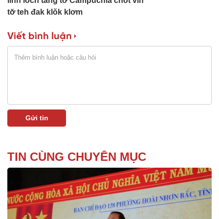
linh lôch tang tơ̆ Campuchia chôt vih
tơ̆ teh đak klŏk klơm
Viết bình luận
TIN CÙNG CHUYÊN MỤC