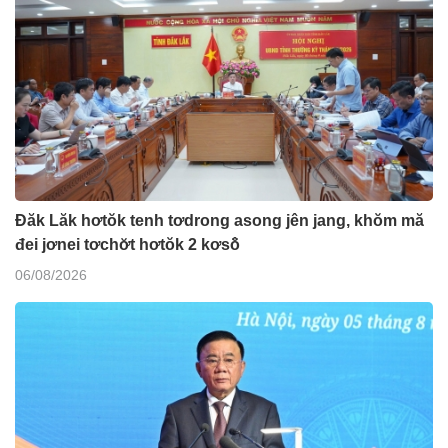
Đăk Lăk hơtŏk tenh tơdrong asong jên jang, khŏm mă
đei jơnei tơchơ̆t hơtŏk 2 kơsô̆
06/08/2026