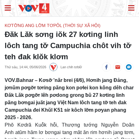
KƠTƠ̆NG ANG LƠ̆M TƠPÔL (THỜI SỰ XÃ HỘI)
Đăk Lăk sơng iŏk 27 kơting linh
lôch tang tơ̆ Campuchia chôt vih tơ̆
teh đak klŏk klơm
Thứ sáu, 14:44, 05/06/2026
Lan chih tơblơ̆
VOV.Bahnar – Kơsơ̆ 'năr brei (4/6), Hơnih jang Đảng,
jơnŭm pơgơ̆r tơring păng kon pơlei kon kông dêh char
Đăk Lăk pơgơ̆r lêh pơdong grong ƀŭ 27 kơting linh
păng bơngai juăt jang Việt Nam lôch tang tơ̆ teh đak
Campuchia đei Khŭl K51 sir kôch lơ̆m pơyan phang
2025 - 2026.
Phŏ Kơdră Kuô̆k hô̆i, Thượng tướng Nguyễn Doãn
Anh atŭm hăm lơ bơngai tang măt ăn rim hơnih jang tơm,