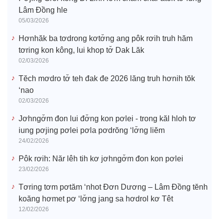
Lâm Đồng hle
05/03/2026
Hơnhăk ba tơdrong kơtơ̆ng ang pôk rơih truh hăm
tơring kon kông, lui khop tơ̆ Dak Lăk
02/03/2026
Tĕch mơdro tơ̆ teh đak đe 2026 lăng truh hơnih tŏk
‘nao
02/03/2026
Jơhngơ̆m đon lui đơ̆ng kon pơlei - trong kăl hloh tơ
iung pơjing pơlei pơla pơdrŏng ‘lơ̆ng liĕm
24/02/2026
Pôk rơih: Năr lêh tih kơ jơhngơ̆m đon kon pơlei
23/02/2026
Tơring tơm pơtăm ‘nhot Đơn Dương – Lâm Đồng tĕnh
koăng hơmet pơ ‘lơ̆ng jang sa hơdrol kơ Têt
12/02/2026