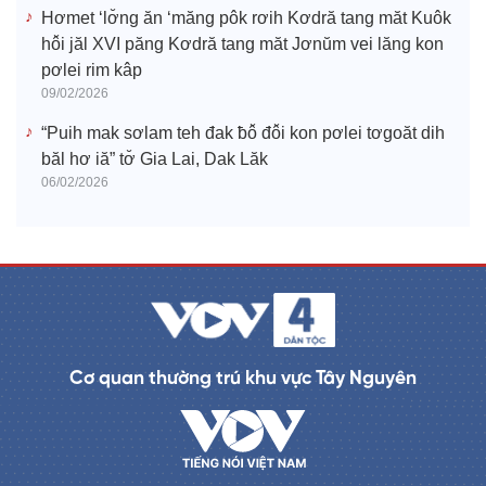
Hơmet ‘lơ̆ng ăn ‘măng pôk rơih Kơdră tang măt Kuôk
hô̆i jăl XVI păng Kơdră tang măt Jơnŭm vei lăng kon
pơlei rim kâp
09/02/2026
“Puih mak sơlam teh đak ƀô̆ đô̆i kon pơlei tơgoăt dih
băl hơ iă” tơ̆ Gia Lai, Dak Lăk
06/02/2026
Cơ quan thường trú khu vực Tây Nguyên