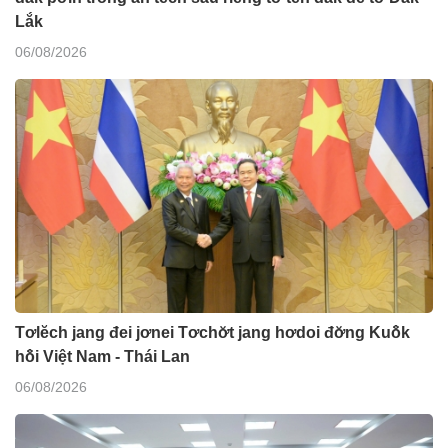
Lắk
06/08/2026
Tơlĕch jang đei jơnei Tơchơ̆t jang hơdoi đơ̆ng Kuô̆k
hô̆i Việt Nam - Thái Lan
06/08/2026