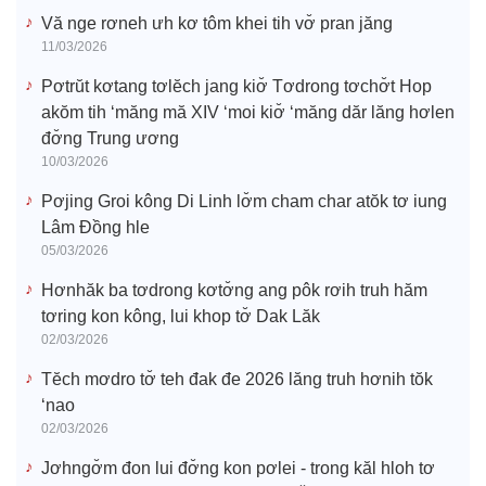
o
Vă nge rơneh ưh kơ tôm khei tih vơ̆ pran jăng
11/03/2026
Pơtrŭt kơtang tơlĕch jang kiơ̆ Tơdrong tơchơ̆t Hop
akŏm tih ‘măng mă XIV ‘moi kiơ̆ ‘măng dăr lăng hơlen
đơ̆ng Trung ương
10/03/2026
Pơjing Groi kông Di Linh lơ̆m cham char atŏk tơ iung
Lâm Đồng hle
05/03/2026
Hơnhăk ba tơdrong kơtơ̆ng ang pôk rơih truh hăm
tơring kon kông, lui khop tơ̆ Dak Lăk
02/03/2026
Tĕch mơdro tơ̆ teh đak đe 2026 lăng truh hơnih tŏk
‘nao
02/03/2026
Jơhngơ̆m đon lui đơ̆ng kon pơlei - trong kăl hloh tơ