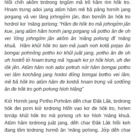
hlôi chih akŏm tơdrong tơgŭm mă trŏ hăm rim hŏk tro.
Hnam trưng adoi jang atŭm hăm mĕ ƀă păng hơnih jang
pơgang vă vei lăng jơhngơ̆m jăn, đon bơnôh ăn hŏk tro
hơdrol kơ 'măng pơlong:
“Hăm đe hŏk tro mă jơhngơ̆m jăn
kue, jang atŭm hăm hơnih jang pơgang vă pơtho ăn đe oh
vei 'lơ̆ng jơhngơ̆m jăn akŏm ăn 'măng pơlong đĭ 'măng
khuă. Hăm khŭl hŏk tro tam mă juaih noh kơtă pơjao ăn
bơngai pơhnŏng pơtho kơ khŭl juăt jang, pơtho ăn đe oh
ưh hơdrô̆ tơ̆ hnam trưng mă 'nguaih kơ jơ hŏk hloh, ưh đei
iŏk jên. Atŭm hăm noh adoi pơtruh nơ̆r hăm bơngai pơtho
vei lăm kơchăng jang hơdoi đơ̆ng bơngai bơtho vei lăm,
mĕ ƀă hŏk tro atŭm hăm đe kơdră hnam trưng vă sơđơ̆ng
ăn đe hŏk tro gơh pơlong hloh hlăng”
Kiơ̆ Hơnih jang Pơtho Pơhrăm dêh char Đăk Lăk, tơdrong
hŏk đei pơm kiơ̆ tơdrong hlôh vao kơ đe hŏk tro, hơlen
tơnăp khŭl hŏk tro mă pơlong ưh kơ hloh 'măng khuă.
Atŭm hăm tơdrong juăt jang, dêh char Đăk Lăk hlôi keh
đang tôm tơdrong hơmŏ ăn 'măng pơlong. Jơ̆p dêh char