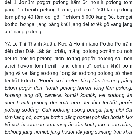
đei 1 Jơnŭm pơgơ̆r pơlong hăm 64 hơnih pơlong tơm
păng 55 hơnih pơlong hơmŏ; pơhlom 1.500 lăm pơlong
tơm păng 40 lăm oei gô. Pơhlom 5.000 kang ƀô̆, bơngai
bơtho, bơngai jang păng khŭl jang đei tơrĕk gô vang jang
ăn 'măng pơlong.
Yă Lê Thị Thanh Xuân, Kơdră Hơnih jang Pơtho Pơhrăm
dêh char Đăk Lăk ăn tơbăt, 'măng pơlong sơnăm ou noh
đei lơ hŏk tro pơlong hloh, tơring pơgơ̆r pơlong să, 'noh
athei hơvơn tôm hơnih jang chinh trĭ, pơtruh khŭl pơm
jang vă vei lăng sơđơ̆ng 'lơ̆ng ăn tơdrong pơlong trŏ nhen
tơchơ̆t tơlĕch:
“Pơgơ̆r chă hơlen lăng tôm tơdrong păng
tơtom pơgơ̆r dôm hơnih pơlong hơmet 'lơ̆ng lăm pơlong,
kơƀang tang dŏ, camera, kơmăi kơmŏk; vei sơđơ̆ng ăn
dôm hơnih pơlong đei rơih gơh đei tôm tơchơ̆t pơgơ̆r
pơlong sơđơ̆ng. Gah tơdrong asong bơngai jang hlôi đei
tôm kang ƀô̆, bơngai bơtho păng hơmet pơhrăm hơdah kiơ̆
trŏ pơkăp tơdrong pơm jang ăn tôm khŭl jang. Lăng atŭm,
tơdrong jang hơmet, jang hơdoi iŏk jang sơnong truh khei