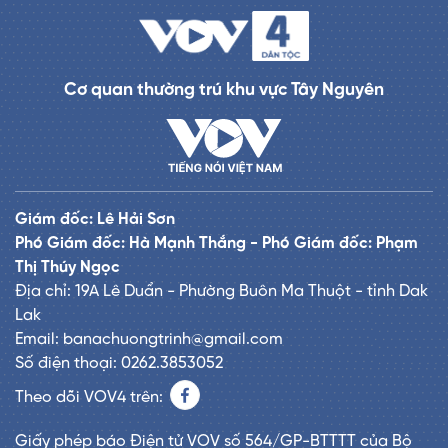
Cơ quan thường trú khu vực Tây Nguyên
Giám đốc: Lê Hải Sơn
Phó Giám đốc: Hà Mạnh Thắng - Phó Giám đốc: Phạm
Thị Thúy Ngọc
Địa chỉ: 19A Lê Duẩn - Phường Buôn Ma Thuột - tỉnh Dak
Lak
Email: banachuongtrinh@gmail.com
Số điện thoại: 0262.3853052
Theo dõi VOV4 trên:
Giấy phép báo Điện tử VOV số 564/GP-BTTTT của Bộ