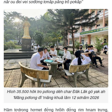
năr ou đei vei sơđơ̆ng tơnăp păng trŏ pơkăp"
Hloh 35.500 hŏk tro pơlong dêh char Đăk Lăk gô yak ah
'Măng pơlong đĭ 'măng khuă lăm 12 sơnăm 2026
Hăm tơdrong hơmet đơ̆ng hrôih đơ̆ng rim hnam trưng,