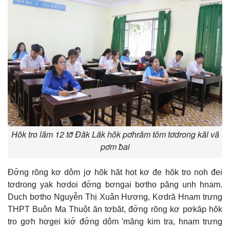
Hŏk tro lăm 12 tơ̆ Đăk Lăk hŏk pơhrăm tôm tơdrong kăl vă
pơm ƀai
Đơ̆ng rŏng kơ dôm jơ hŏk hăt hot kơ đe hŏk tro noh đei
tơdrong yak hơdoi đơ̆ng bơngai bơtho păng unh hnam.
Duch bơtho Nguyễn Thị Xuân Hương, Kơdră Hnam trưng
THPT Buôn Ma Thuột ăn tơbăt, đơ̆ng rŏng kơ pơkăp hŏk
tro gơh hơgei kiơ̆ đơ̆ng dôm 'măng kim tra, hnam trưng