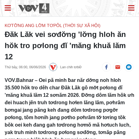
KƠTƠ̆NG ANG LƠ̆M TƠPÔL (THỜI SỰ XÃ HỘI)
Đăk Lăk vei sơđơ̆ng 'lơ̆ng hloh ăn
hŏk tro pơlong đĭ 'măng khuă lăm
12
Thứ bảy, 06:00, 06/06/2026
Lan chih tơblơ̆
VOV.Bahnar – Oei pă minh ƀar năr dơ̆ng noh hloh
35.500 hŏk tro dêh char Đăk Lăk gô mơ̆t pơlong đĭ
'măng khuă lăm 12 sơnăm 2026. Đơ̆ng dôm lăm hŏk ưh
đei huach jên truh tơdrong hơlen lăng lăm, pơhrăm
bơngai jang păng keh đang dôm tơdrong pơgơ̆r
pơlong, tôm hơnih jang pơtho pơhrăm tơ̆ tơring tŏk
bŏk oei keh đang gah tơdrong hơmŏ mă hơtuch luch,
yak truh minh tơdrong pơlong sơđơ̆ng, tơnăp păng