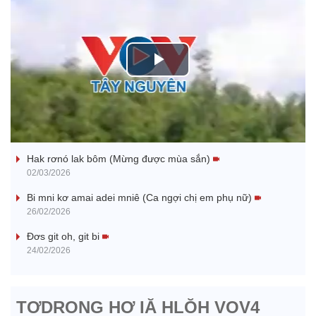
P
l
Nhớ bạn
a
Hak rơnó lak bôm (Mừng được mùa sắn)
y
02/03/2026
V
Bi mni kơ amai adei mniê (Ca ngợi chị em phụ nữ)
26/02/2026
i
Đơs git oh, git bi
24/02/2026
d
e
TƠDRONG HƠ IĂ HLŎH VOV4