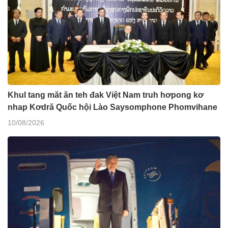
Khul tang măt ăn teh đak Việt Nam truh hơpong kơ
nhap Kơdră Quốc hội Lào Saysomphone Phomvihane
10/08/2026