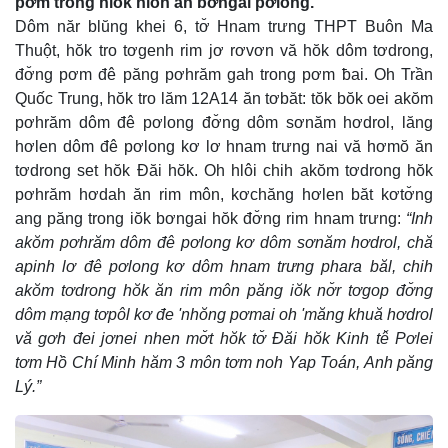
pơm trong hiôk hloh ăn bơngai pơlong.
Dôm năr blŭng khei 6, tơ̆ Hnam trưng THPT Buôn Ma
Thuột, hŏk tro tơgenh rim jơ rơvơn vă hŏk dôm tơdrong,
đơ̆ng pơm đê păng pơhrăm gah trong pơm ƀai. Oh Trần
Quốc Trung, hŏk tro lăm 12A14 ăn tơbăt: tŏk bŏk oei akŏm
pơhrăm dôm đê pơlong đơ̆ng dôm sơnăm hơdrol, lăng
hơlen dôm đê pơlong kơ lơ hnam trưng nai vă hơmŏ ăn
tơdrong set hŏk Đăi hŏk. Oh hlôi chih akŏm tơdrong hŏk
pơhrăm hơdah ăn rim môn, kơchăng hơlen băt kơtơ̆ng
ang păng trong iŏk bơngai hŏk đơ̆ng rim hnam trưng:
“Inh
akŏm pơhrăm dôm đê pơlong kơ dôm sơnăm hơdrol, chă
apinh lơ đê pơlong kơ dôm hnam trưng phara băl, chih
akŏm tơdrong hŏk ăn rim môn păng iŏk nơ̆r tơgop đơ̆ng
dôm mạng tơpôl kơ đe 'nhŏng pơmai oh 'măng khuă hơdrol
vă gơh đei jơnei nhen mơ̆t hŏk tơ̆ Đăi hŏk Kinh tê̆ Pơlei
tơm Hồ Chí Minh hăm 3 môn tơm noh Yap Toán, Anh păng
Lý.”