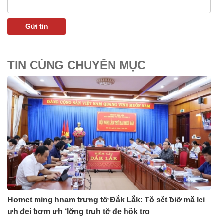
TIN CÙNG CHUYÊN MỤC
Hơmet ming hnam trưng tơ̆ Đắk Lắk: Tŏ sĕt ƀiơ̆ mă lei
ưh đei ƀơm ưh ‘lơ̆ng truh tơ̆ đe hŏk tro