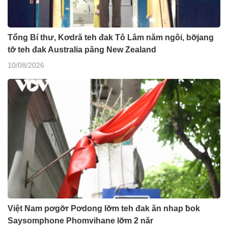
Tổng Bí thư, Kơdră teh đak Tô Lâm năm ngôi, bơ̆jang
tơ̆ teh đak Australia păng New Zealand
10/08/2026
Việt Nam pơgơ̆r Pơdong lơ̆m teh đak ăn nhap ƀok
Saysomphone Phomvihane lơ̆m 2 năr