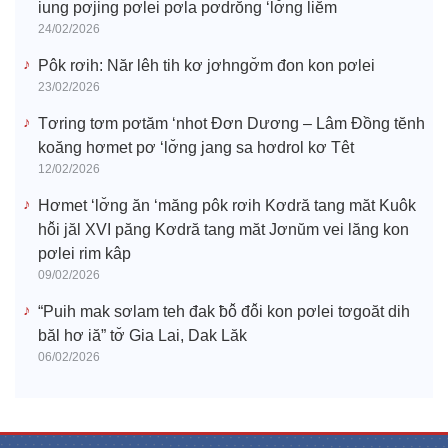
iung pơjing pơlei pơla pơdrŏng ‘lơ̆ng liĕm
24/02/2026
Pôk rơih: Năr lêh tih kơ jơhngơ̆m đon kon pơlei
23/02/2026
Tơring tơm pơtăm ‘nhot Đơn Dương – Lâm Đồng tĕnh
koăng hơmet pơ ‘lơ̆ng jang sa hơdrol kơ Têt
12/02/2026
Hơmet ‘lơ̆ng ăn ‘măng pôk rơih Kơdră tang măt Kuôk
hô̆i jăl XVI păng Kơdră tang măt Jơnŭm vei lăng kon
pơlei rim kâp
09/02/2026
“Puih mak sơlam teh đak ƀô̆ đô̆i kon pơlei tơgoăt dih
băl hơ iă” tơ̆ Gia Lai, Dak Lăk
06/02/2026