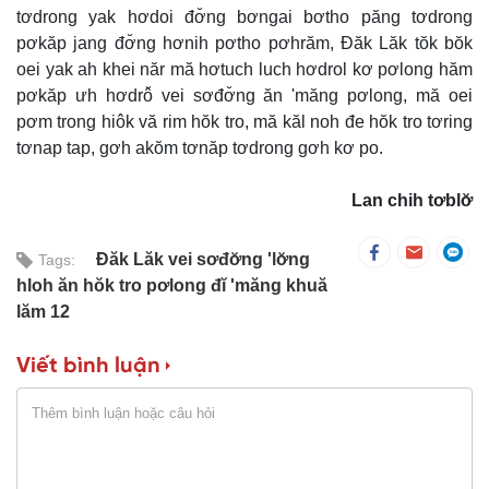
tơdrong yak hơdoi đơ̆ng bơngai bơtho păng tơdrong
pơkăp jang đơ̆ng hơnih pơtho pơhrăm, Đăk Lăk tŏk bŏk
oei yak ah khei năr mă hơtuch luch hơdrol kơ pơlong hăm
pơkăp ưh hơdrô̆ vei sơđơ̆ng ăn 'măng pơlong, mă oei
pơm trong hiôk vă rim hŏk tro, mă kăl noh đe hŏk tro tơring
tơnap tap, gơh akŏm tơnăp tơdrong gơh kơ po.
Lan chih tơblơ̆
Đăk Lăk vei sơđơ̆ng 'lơ̆ng
Tags:
hloh ăn hŏk tro pơlong đĭ 'măng khuă
lăm 12
Viết bình luận