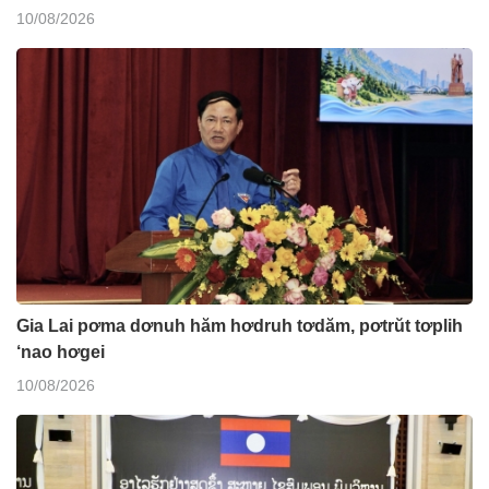
10/08/2026
Gia Lai pơma dơnuh hăm hơdruh tơdăm, pơtrŭt tơplih
‘nao hơgei
10/08/2026