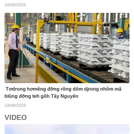
10/08/2026
Tơdrong hơmĕng đơ̆ng rŏng dôm djrong nhôm mă
blŭng đơ̆ng teh gôh Tây Nguyên
10/08/2026
VIDEO