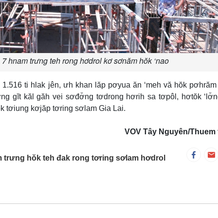
 7 hnam trưng teh rong hơdrol kơ sơnăm hŏk ‘nao
 1.516 ti hlak jên, ưh khan lăp pơyua ăn ‘meh vă hŏk pơhrăm
̆ng gĭt kăl găh vei sơđơ̆ng tơdrong hơrih sa tơpôl, hơtŏk ‘lơ̆
k tơiung kơjăp tơring sơlam Gia Lai.
VOV Tây Nguyên/Thuem t
 trưng hŏk teh đak rong tơring sơlam hơdrol