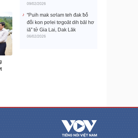
09/02/2026
“Puih mak sơlam teh đak ƀô̆
đô̆i kon pơlei tơgoăt dih băl hơ
iă” tơ̆ Gia Lai, Dak Lăk
06/02/2026
g
t