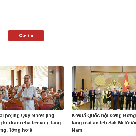
ai pơjing Quy Nhơn jing
Kơdră Quốc hội sơng Bơng
ng kơdrâm chă tơmang lăng
tang măt ăn teh đak Mi tơ̆ Vi
ng, ‘lơ̆ng hơiă
Nam