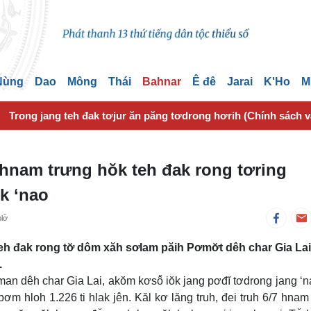
 Nùng
Dao
Mông
Thái
Bahnar
Ê đê
Jarai
K'Ho
M
Trong jang teh đak tơjur ăn păng tơdrong hơrih (Chính sách 
hnam trưng hŏk teh đak rong tơring
k ‘nao
ơ̆
 đak rong tơ̆ dôm xăh sơlam păih Pơmơ̆t dêh char Gia Lai
.
man dêh char Gia Lai, akŏm kơsô̆ iŏk jang pơđĭ tơdrong jang ‘n
 hloh 1.226 ti hlak jên. Kăl kơ lăng truh, đei truh 6/7 hnam