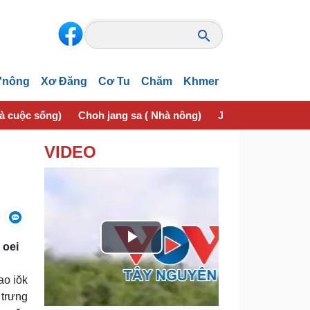
'nông
Xơ Đăng
Cơ Tu
Chăm
Khmer
và cuộc sống)
Choh jang sa ( Nhà nông)
Jơhngơ̆m pran (Sứ
VIDEO
 oei
P
l
ao iŏk
 trưng