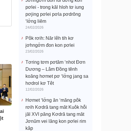
Jơhngơ̆m đon lui đơ̆ng kon
pơlei - trong kăl hloh tơ iung
pơjing pơlei pơla pơdrŏng
‘lơ̆ng liĕm
24/02/2026
Pôk rơih: Năr lêh tih kơ
jơhngơ̆m đon kon pơlei
23/02/2026
Tơring tơm pơtăm ‘nhot Đơn
Dương – Lâm Đồng tĕnh
koăng hơmet pơ ‘lơ̆ng jang sa
hơdrol kơ Têt
12/02/2026
Hơmet ‘lơ̆ng ăn ‘măng pôk
rơih Kơdră tang măt Kuôk hô̆i
ai
jăl XVI păng Kơdră tang măt
ệt
Jơnŭm vei lăng kon pơlei rim
kâp