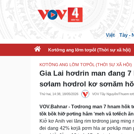
Việt
Tày -
Kơtơ̆ng ang lơ̆m tơpôl (Thời sự xã hội)
KƠTƠ̆NG ANG LƠ̆M TƠPÔL (THỜI SỰ XÃ HỘI)
Gia Lai hơdrin man đang 7 
sơlam hơdrol kơ sơnăm hŏ
Thứ hai, 14:38, 18/05/2026
VOV Tây Nguyên/Thuem tơbl
VOV.Bahnar - Tơdrong man 7 hnam hŏk teh
tŏk bŏk hiơ̆ pơting hăm ‘meh vă tơlĕch ăn
Kiơ̆ kơ Anih vei lăng rim tơdrong jang ming 
đei dang 42% kơjă pơm hla ar pơkăp man pơm