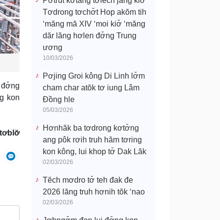
Pơtrŭt kơtang tơlĕch jang kiơ̆
Tơdrong tơchơ̆t Hop akŏm tih
‘măng mă XIV ‘moi kiơ̆ ‘măng
dăr lăng hơlen đơ̆ng Trung
ương
10/03/2026
Pơjing Groi kông Di Linh lơ̆m
 đơ̆ng
cham char atŏk tơ iung Lâm
ng kon
Đồng hle
05/03/2026
Hơnhăk ba tơdrong kơtơ̆ng
ơblơ̆
ang pôk rơih truh hăm tơring
kon kông, lui khop tơ̆ Dak Lăk
02/03/2026
Tĕch mơdro tơ̆ teh đak đe
2026 lăng truh hơnih tŏk ‘nao
02/03/2026