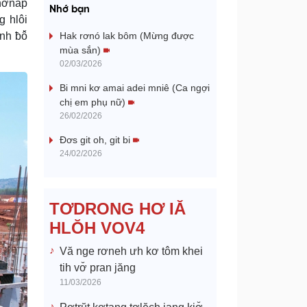
a
 hơnăp
Nhớ bạn
g hlôi
y
nh ƀô̆
Hak rơnó lak bôm (Mừng được
mùa sắn)
V
02/03/2026
Bi mni kơ amai adei mniê (Ca ngợi
i
chị em phụ nữ)
26/02/2026
d
Đơs git oh, git bi
e
24/02/2026
o
TƠDRONG HƠ IĂ
HLŎH VOV4
Vă nge rơneh ưh kơ tôm khei
tih vơ̆ pran jăng
11/03/2026