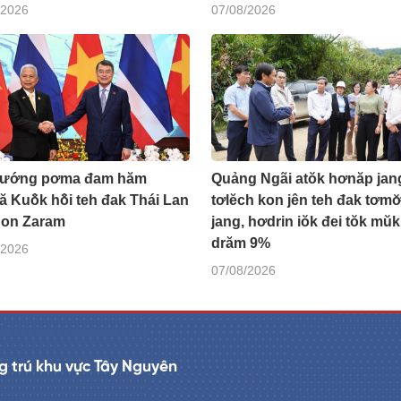
/2026
07/08/2026
tướng pơma đam hăm
Quảng Ngãi atŏk hơnăp jan
 Kuô̆k hô̆i teh đak Thái Lan
tơlĕch kon jên teh đak tơmơ̆
on Zaram
jang, hơdrin iŏk đei tŏk mŭk
drăm 9%
/2026
07/08/2026
 trú khu vực Tây Nguyên