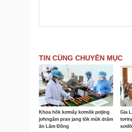
TIN CÙNG CHUYÊN MỤC
Khoa hŏk kơmăy kơmŏk pơjing
Gia L
jơhngâm pran jang tŏk mŭk drăm
tơri
ăn Lâm Đồng
sơđơ̆