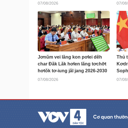
07/08/2026
07/08
Jơnŭm vei lăng kon pơlei dêh
Thủ 
char Đăk Lăk hơlen lăng tơchơ̆t
Kơdră
hơtŏk tơ-iung jăl jang 2026-2030
Soph
07/08/2026
07/08
Cơ quan thường