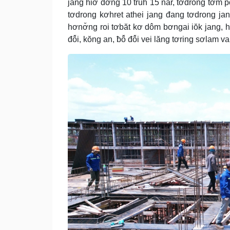
jang hiơ̆ đơ̆ng 10 truh 15 năr, tơdrong tơ
tơdrong kơhret athei jang đang tơdrong jan
hơnơ̆ng roi tơbăt kơ dôm bơngai iŏk jang, h
đô̆i, kŏng an, ƀô̆ đô̆i vei lăng tơring sơlam