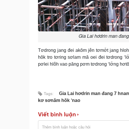
Gia Lai hơdrin man đang
Tơdrong jang đei akŏm jên tơmơ̆t jang hloh
hŏk tro tơring sơlam mă oei đei tơdrong ‘lơ
pơlei hlôh vao păng pơm tơdrong ‘lơ̆ng hơtŏ
Gia Lai hơdrin man đang 7 hnam
Tags:
kơ sơnăm hŏk ‘nao
Viết bình luận