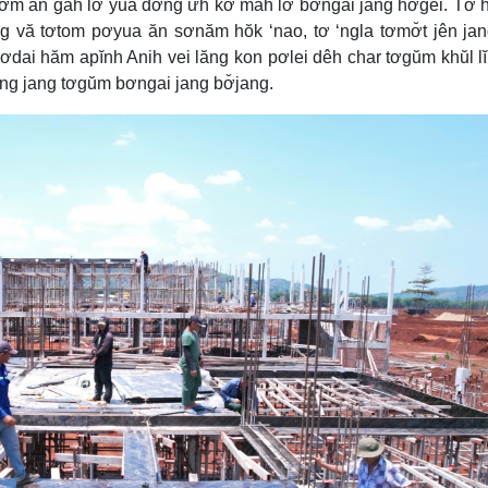
m pơm ăn găh lơ yua đơ̆ng ưh kơ măh lơ bơngai jang hơgei. Tơ̆
g vă tơtom pơyua ăn sơnăm hŏk ‘nao, tơ ‘ngla tơmơ̆t jên jan
ơdai hăm apĭnh Anih vei lăng kon pơlei dêh char tơgŭm khŭl lĭ
 vang jang tơgŭm bơngai jang bơ̆jang.