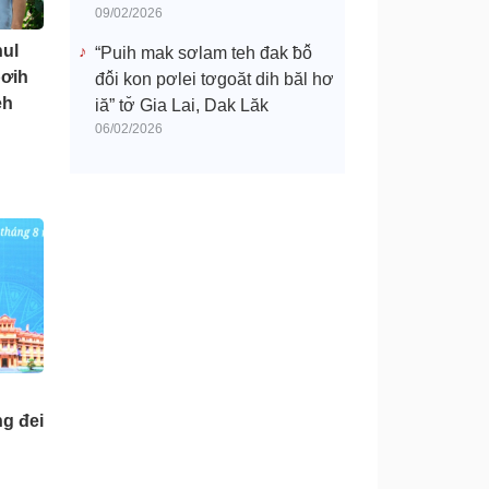
09/02/2026
hul
“Puih mak sơlam teh đak ƀô̆
pơih
đô̆i kon pơlei tơgoăt dih băl hơ
eh
iă” tơ̆ Gia Lai, Dak Lăk
06/02/2026
ng đei