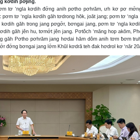
g kơdih pơjing.
ơm tơ ‘ngla kơdih đơ̆ng anih pơtho pơhrăm, ưh kơ pơ mơ̆n
: pơm tơ ‘ngla kơdih găh tơdrong hŏk, joăt jang; pơm tơ ‘ngla
kơdih găh trong jang pơgơ̆r, bơngai jang, pơm tơ ‘ngla kơd
kơdih găh jên hu, tơmơ̆t jên jang. Pơtôch ‘măng hop akŏm, P
ăng găh Pơtho pơhrăm jang hơdai hăm dôm anih tơm ƀơm tru
̆r đơ̆ng bơngai jang lơ̆m Khŭl kơdră teh đak hơdrol kơ ‘năr 20