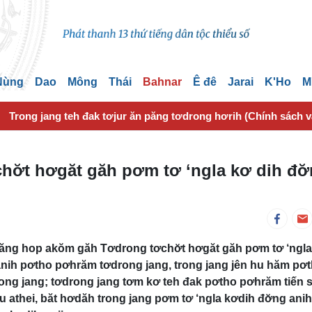
 Nùng
Dao
Mông
Thái
Bahnar
Ê đê
Jarai
K'Ho
M
Trong jang teh đak tơjur ăn păng tơdrong hơrih (Chính sách 
ơ̆t hơgăt găh pơm tơ ‘ngla kơ dih đơ
‘măng hop akŏm găh Tơdrong tơchơ̆t hơgăt găh pơm tơ ‘ngla
anih pơtho pơhrăm tơdrong jang, trong jang jên hu hăm pơ
ng jang; tơdrong jang tơm kơ teh đak pơtho pơhrăm tiến 
athei, băt hơdăh trong jang pơm tơ ‘ngla kơdih đơ̆ng anih