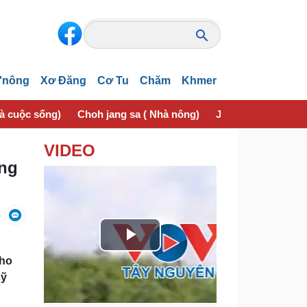
'nông
Xơ Đăng
Cơ Tu
Chăm
Khmer
và cuộc sống)
Choh jang sa ( Nhà nông)
Jơhngơ̆m pran (Sứ
VIDEO
̆ng
P
tho
l
sỹ