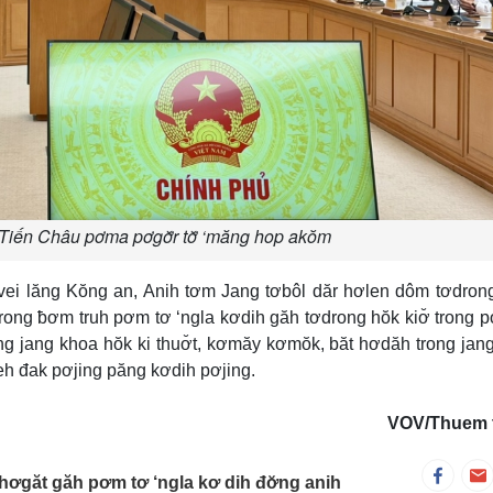
Tiến Châu pơma pơgơ̆r tơ̆ ‘măng hop akŏm
ei lăng Kŏng an, Anih tơm Jang tơbôl dăr hơlen dôm tơdron
ơdrong ƀơm truh pơm tơ ‘ngla kơdih găh tơdrong hŏk kiơ̆ trong 
ng jang khoa hŏk ki thuơ̆t, kơmăy kơmŏk, băt hơdăh trong ja
eh đak pơjing păng kơdih pơjing.
VOV/Thuem t
ơgăt găh pơm tơ ‘ngla kơ dih đơ̆ng anih