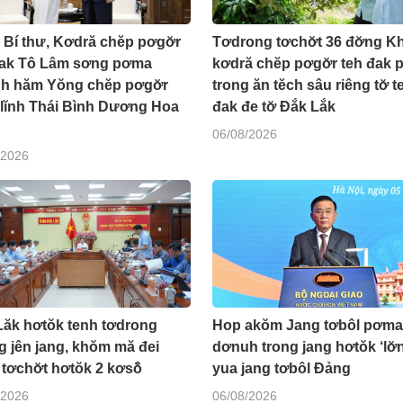
 Bí thư, Kơdră chĕp pơgơ̆r
Tơdrong tơchơ̆t 36 đơ̆ng K
đak Tô Lâm sơng pơma
kơdră chĕp pơgơ̆r teh đak 
h hăm Yŏng chĕp pơgơ̆r
trong ăn tĕch sâu riêng tơ̆ t
 lĭnh Thái Bình Dương Hoa
đak đe tơ̆ Đắk Lắk
06/08/2026
/2026
Lăk hơtŏk tenh tơdrong
Hop akŏm Jang tơbôl pơma
g jên jang, khŏm mă đei
dơnuh trong jang hơtŏk ‘lơ̆
 tơchơ̆t hơtŏk 2 kơsô̆
yua jang tơbôl Đảng
/2026
06/08/2026