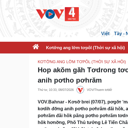
Việt
Tày -
Kơtơ̆ng ang lơ̆m tơpôl (Thời sự xã hội)
KƠTƠ̆NG ANG LƠ̆M TƠPÔL (THỜI SỰ XÃ HỘI)
Hop akŏm găh Tơdrong tơch
anih pơtho pơhrăm
Thứ tư, 10:33, 08/07/2026
VOV/Thuem tơblơ̆
VOV.Bahnar - Kơsơ̆ brei (07/07), pơgơ̆r 
kơdih đơ̆ng anih pơtho pơhrăm đăi hŏk, 
pơhrăm đăi hŏk păng pơtho pơhrăm tơdro
hŏk hơnơ̆ng, Phŏ Thủ tướng Lê Tiến Châu 