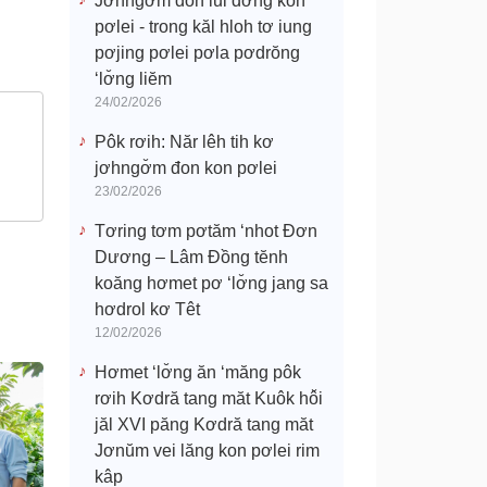
Jơhngơ̆m đon lui đơ̆ng kon
pơlei - trong kăl hloh tơ iung
pơjing pơlei pơla pơdrŏng
‘lơ̆ng liĕm
24/02/2026
Pôk rơih: Năr lêh tih kơ
jơhngơ̆m đon kon pơlei
23/02/2026
Tơring tơm pơtăm ‘nhot Đơn
Dương – Lâm Đồng tĕnh
koăng hơmet pơ ‘lơ̆ng jang sa
hơdrol kơ Têt
12/02/2026
Hơmet ‘lơ̆ng ăn ‘măng pôk
rơih Kơdră tang măt Kuôk hô̆i
jăl XVI păng Kơdră tang măt
Jơnŭm vei lăng kon pơlei rim
kâp