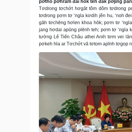
pơtho pơhrăm đăi hŏk teh đak pơjing păn
Tơdrong tơchơ̆t hơgăt tôm dôm tơdrong p
tơdrong pơm tơ ‘ngla kơdih jên hu, ‘noh đei
găh tơchĕng hơlen khoa hŏk; pơm tơ ‘ngla 
jang hơdai apŭng plĕnh teh; pơm tơ ‘ngla 
tướng Lê Tiến Châu athei Anih tơm vei l
pơkeh hla ar Tơchơ̆t vă tơtom apĭnh tơgop nơ