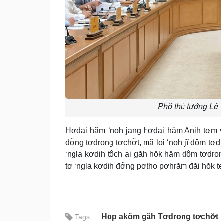
Phŏ thủ tướng Lê 
Hơdai hăm ‘noh jang hơdai hăm Anih tơm v
đơ̆ng tơdrong tơchơ̆t, mă loi ‘noh jĭ dôm t
‘ngla kơdih tôch ai găh hŏk hăm dôm tơdro
tơ ‘ngla kơdih đơ̆ng pơtho pơhrăm đăi hŏk t
Hop akŏm găh Tơdrong tơchơ̆t h
Tags: