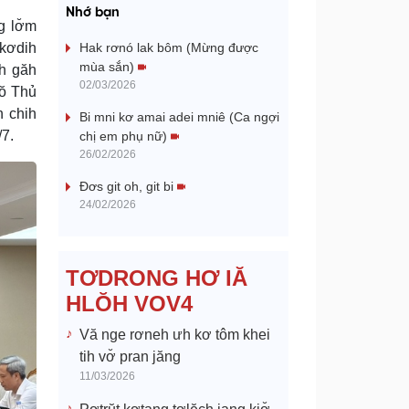
a
Nhớ bạn
g lơ̆m
y
 kơdih
Hak rơnó lak bôm (Mừng được
mùa sắn)
ih găh
V
02/03/2026
hŏ Thủ
h chih
Bi mni kơ amai adei mniê (Ca ngợi
i
/7.
chị em phụ nữ)
26/02/2026
d
Đơs git oh, git bi
e
24/02/2026
o
TƠDRONG HƠ IĂ
HLŎH VOV4
Vă nge rơneh ưh kơ tôm khei
tih vơ̆ pran jăng
11/03/2026