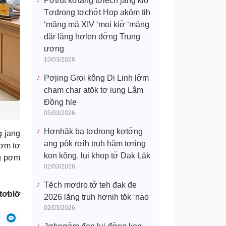
Pơtrŭt kơtang tơlĕch jang kiơ̆
Tơdrong tơchơ̆t Hop akŏm tih
‘măng mă XIV ‘moi kiơ̆ ‘măng
dăr lăng hơlen đơ̆ng Trung
ương
10/03/2026
Pơjing Groi kông Di Linh lơ̆m
cham char atŏk tơ iung Lâm
Đồng hle
05/03/2026
Hơnhăk ba tơdrong kơtơ̆ng
g jang
ang pôk rơih truh hăm tơring
pơm tơ
kon kông, lui khop tơ̆ Dak Lăk
ng pơm
02/03/2026
Tĕch mơdro tơ̆ teh đak đe
ơblơ̆
2026 lăng truh hơnih tŏk ‘nao
02/03/2026