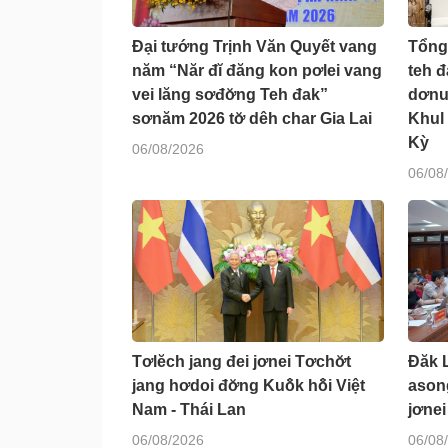
Đại tướng Trịnh Văn Quyết vang
Tổng
năm “Năr đĭ đăng kon pơlei vang
teh 
vei lăng sơđơ̆ng Teh đak”
dơnu
sơnăm 2026 tơ̆ dêh char Gia Lai
Khul
Kỳ
06/08/2026
06/08
Tơlĕch jang đei jơnei Tơchơ̆t
Đăk 
jang hơdoi đơ̆ng Kuô̆k hô̆i Việt
ason
Nam - Thái Lan
jơnei
06/08/2026
06/08