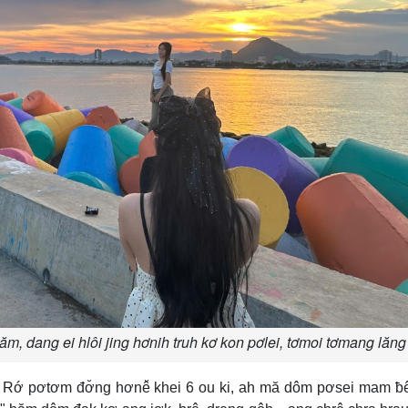
m, dang ei hlôi jing hơnih truh kơ kon pơlei, tơmoi tơmang lăng
m Rớ pơtơm đơ̆ng hơnê̆ khei 6 ou ki, ah mă dôm pơsei mam ƀ