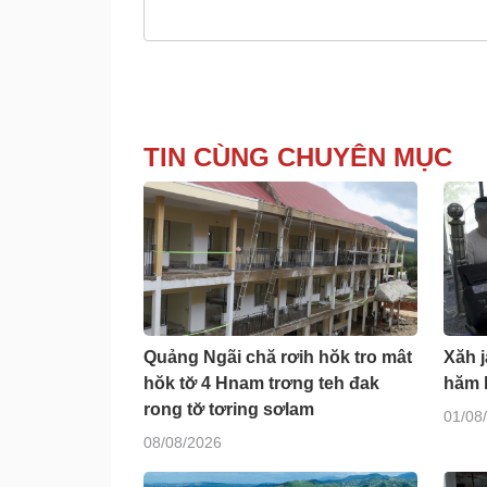
TIN CÙNG CHUYÊN MỤC
Quảng Ngãi chă rơih hŏk tro mât
Xăh j
hŏk tơ̆ 4 Hnam trơng teh đak
hăm k
rong tơ̆ tơring sơlam
01/08
08/08/2026