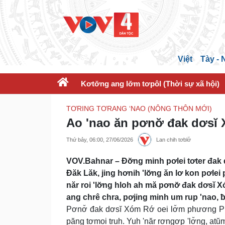
Việt
Tày -
Kơtơ̆ng ang lơ̆m tơpôl (Thời sự xã hội)
TƠRING TƠRANG ‘NAO (NÔNG THÔN MỚI)
Ao 'nao ăn pơnơ̆ đak dơsĭ
Thứ bảy, 06:00, 27/06/2026
Lan chih tơblơ̆
VOV.Bahnar – Đơ̆ng minh pơlei tơter đak
Đăk Lăk, jing hơnih 'lơ̆ng ăn lơ kon pơlei
năr roi 'lơ̆ng hloh ah mă pơnơ̆ đak dơs
ang chrê chra, pơjing minh um rup 'nao, 
Pơnơ̆ đak dơsĭ Xóm Rớ oei lơ̆m phương Ph
păng tơmoi truh. Yuh 'năr rơngơp 'lơ̆ng, a