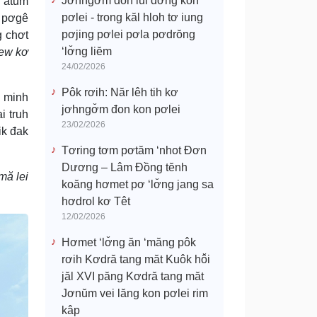
Jơhngơ̆m đon lui đơ̆ng kon
u atŭm
pơlei - trong kăl hloh tơ iung
h pơgê
pơjing pơlei pơla pơdrŏng
g chơt
‘lơ̆ng liĕm
iew kơ
24/02/2026
Pôk rơih: Năr lêh tih kơ
 minh
jơhngơ̆m đon kon pơlei
i truh
23/02/2026
ik đak
Tơring tơm pơtăm ‘nhot Đơn
Dương – Lâm Đồng tĕnh
mă lei
koăng hơmet pơ ‘lơ̆ng jang sa
hơdrol kơ Têt
12/02/2026
Hơmet ‘lơ̆ng ăn ‘măng pôk
rơih Kơdră tang măt Kuôk hô̆i
jăl XVI păng Kơdră tang măt
Jơnŭm vei lăng kon pơlei rim
kâp