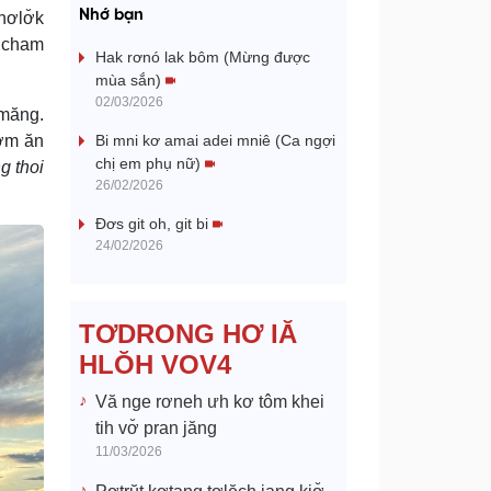
a
Nhớ bạn
hơlơ̆k
ơ cham
y
Hak rơnó lak bôm (Mừng được
mùa sắn)
V
02/03/2026
 măng.
pơm ăn
Bi mni kơ amai adei mniê (Ca ngợi
i
chị em phụ nữ)
g thoi
26/02/2026
d
Đơs git oh, git bi
e
24/02/2026
o
TƠDRONG HƠ IĂ
HLŎH VOV4
Vă nge rơneh ưh kơ tôm khei
tih vơ̆ pran jăng
11/03/2026