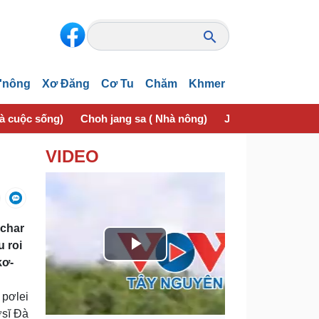
'nông
Xơ Đăng
Cơ Tu
Chăm
Khmer
và cuộc sống)
Choh jang sa ( Nhà nông)
Jơhngơ̆m pran (Sứ
VIDEO
 char
u roi
P
kơ-
l
 pơlei
ơsĭ Đà