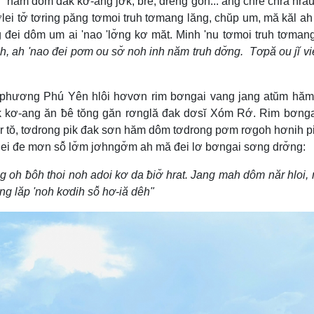
" hăm dôm đak kơ-ang jơk, brê, dreng gôh... ang chrê chra hra
lei tơ̆ tơring păng tơmoi truh tơmang lăng, chŭp um, mă kăl a
g đei dôm um ai 'nao 'lơ̆ng kơ măt. Minh 'nu tơmoi truh tơman
ơih, ah 'nao đei pơm ou sơ̆ noh inh năm truh dơ̆ng. Tơpă ou jĭ v
 phương Phú Yên hlôi hơvơn rim bơngai vang jang atŭm hăm
ak kơ-ang ăn ƀê tŏng găn rơnglă đak dơsĭ Xóm Rớ. Rim bơnga
năr tŏ, tơdrong pik đak sơn hăm dôm tơdrong pơm rơgoh hơnih p
ă lei đe mơn sô̆ lơ̆m jơhngơ̆m ah mă đei lơ bơngai sơng drơ̆ng:
g oh ƀôh thoi noh adoi kơ da ƀiơ̆ hrat. Jang mah dôm năr hloi, 
ng lăp 'noh kơdih sô̆ hơ-iă dêh"