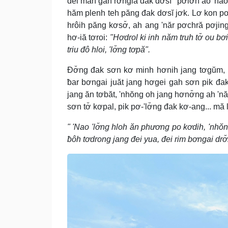
đei man găn rơnglă đak dơsĭ "pơlơh ao 'nao
hăm plenh teh păng đak dơsĭ jơk. Lơ kon pơ
hrôih păng kơsơ̆, ah ang 'năr pơchră pơjin
hơ-iă tơroi:
"Hơdrol ki inh năm truh tơ̆ ou b
triu đô hloi, 'lơ̆ng tơpă".
Đơ̆ng đak sơn kơ minh hơnih jang tơgŭm,
ƀar bơngai juăt jang hơgei gah sơn pik đ
jang ăn tơbăt, 'nhŏng oh jang hơnơ̆ng ah '
sơn tơ̆ kơpal, pik pơ-'lơ̆ng đak kơ-ang... m
" 'Nao 'lơ̆ng hloh ăn phương po kơdih, 'nhŏn
ƀôh tơdrong jang đei yua, đei rim bơngai drơ̆