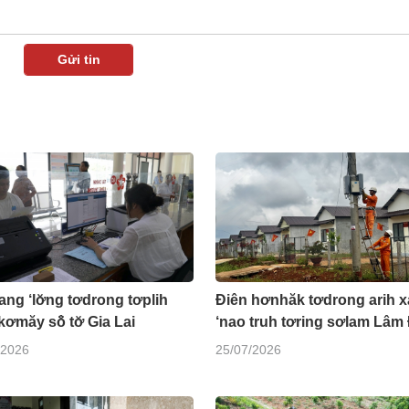
ang ‘lơ̆ng tơdrong tơplih
Điên hơnhăk tơdrong arih x
ơmăy sô̆ tơ̆ Gia Lai
‘nao truh tơring sơlam Lâm
/2026
25/07/2026