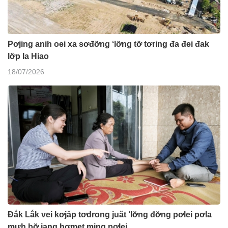
Pơjing anih oei xa sơđơ̆ng ‘lơ̆ng tơ̆ tơring đa đei đak
lơ̆p Ia Hiao
18/07/2026
Đắk Lắk vei kơjăp tơdrong juăt ‘lơ̆ng đơ̆ng pơlei pơla
mưh bơ̆ jang hơmet ming pơlei