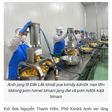
Anih jang tơ̆ Đắk Lắk tơmât yoa kơmăy kơmŏk ‘nao lơ̆m
tơdrong pơm hơmet tơmam jang đei vă pơm hơtŏk kơjă
tơmam
Kiơ̆ ƀok Nguyễn Thanh Hiền, Phŏ Kơdră Anih vei lăng