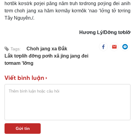
hơtŏk kơsư̆k pơjei păng năm truh tơdrong pơjing đei anih
tơm choh jang xa hăm kơmăy kơmŏk ‘nao ‘lơ̆ng tơ̆ tơring
Tây Nguyên./.
Hương Lý/Dơ̆ng tơblơ̆
Choh jang xa Đắk
Tags:
Lắk tơplih đơ̆ng pơih xă jing jang đei
tơmam ‘lơ̆ng
Viết bình luận