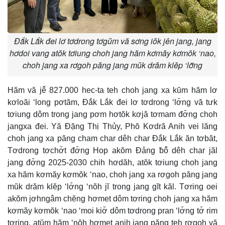
Đắk Lắk đei lơ tơdrong tơgŭm vă sơng iŏk jên jang, jang
hơdoi vang atŏk tơiung choh jang hăm kơmăy kơmŏk ‘nao,
choh jang xa rơgoh păng jang mŭk drăm klĕp ‘lơ̆ng
Hăm vă jê̆ 827.000 hec-ta teh choh jang xa kŭm hăm lơ
kơloăi ‘long pơtăm, Đắk Lắk đei lơ tơdrong ‘lơ̆ng vă tưk
tơiung dôm trong jang pơm hơtŏk kơjă tơmam đơ̆ng choh
jangxa đei. Yă Đặng Thị Thủy, Phŏ Kơdră Anih vei lăng
choh jang xa păng cham char dêh char Đắk Lắk ăn tơbăt,
Tơdrong tơchơ̆t đơ̆ng Hop akŏm Đảng ƀô̆ dêh char jăl
jang đơ̆ng 2025-2030 chih hơdăh, atŏk tơiung choh jang
xa hăm kơmăy kơmŏk ‘nao, choh jang xa rơgoh păng jang
mŭk drăm klĕp ‘lơ̆ng ‘nŏh jĭ trong jang gĭt kăl. Tơring oei
akŏm jơhngâm chĕng hơmet dôm tơring choh jang xa hăm
kơmăy kơmŏk ‘nao ‘moi kiơ̆ dôm tơdrong pran ‘lơ̆ng tơ̆ rim
tơring, atŭm hăm ‘nŏh hơmet anih jang păng teh rơgoh vă