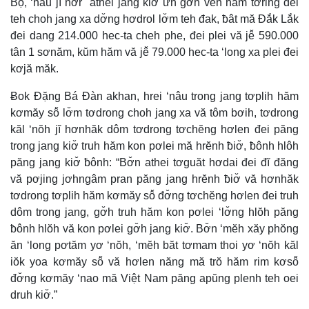
Bộ, ‘nâu jĭ nơ̆r athei jang kiơ̆ ưh gơ̆h veh hăm tơring đei
teh choh jang xa dơ̆ng hơdrol lơ̆m teh đak, ƀât mă Đắk Lắk
đei dang 214.000 hec-ta cheh phe, đei plei vă jê̆ 590.000
tân 1 sơnăm, kŭm hăm vă jê̆ 79.000 hec-ta ‘long xa plei đei
kơjă măk.
Ƀok Đặng Bá Đàn akhan, hrei ‘nâu trong jang tơplih hăm
kơmăy sô̆ lơ̆m tơdrong choh jang xa vă tôm bơih, tơdrong
kăl ‘nŏh jĭ hơnhăk dôm tơdrong tơchĕng hơlen đei păng
trong jang kiơ̆ truh hăm kon pơlei mă hrĕnh ƀiơ̆, ƀônh hlôh
păng jang kiơ̆ ƀônh: “Bơ̆n athei tơguăt hơdai đei đĭ đăng
vă pơjing jơhngâm pran păng jang hrĕnh ƀiơ̆ vă hơnhăk
tơdrong tơplih hăm kơmăy sô̆ đơ̆ng tơchĕng hơlen đei truh
dôm trong jang, gơ̆h truh hăm kon pơlei ‘lơ̆ng hlŏh păng
ƀônh hlŏh vă kon pơlei gơ̆h jang kiơ̆. Bơ̆n ‘mĕh xăy phŏng
ăn ‘long pơtăm yơ ‘nŏh, ‘mĕh băt tơmam thoi yơ ‘nŏh kăl
iŏk yoa kơmăy sô̆ vă hơlen năng mă trŏ hăm rim kơsô̆
đơ̆ng kơmăy ‘nao mă Việt Nam păng apŭng plenh teh oei
druh kiơ̆.”