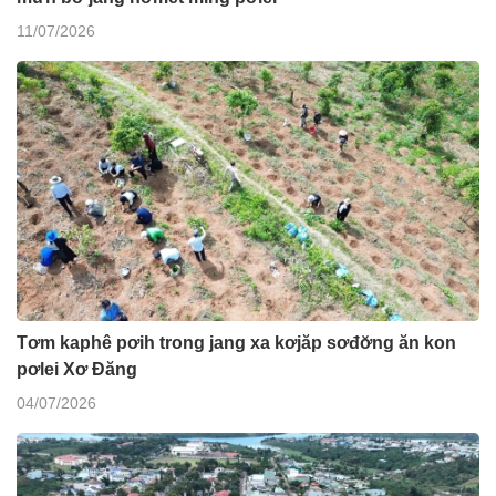
11/07/2026
Tơm kaphê pơih trong jang xa kơjăp sơđơ̆ng ăn kon
pơlei Xơ Đăng
04/07/2026