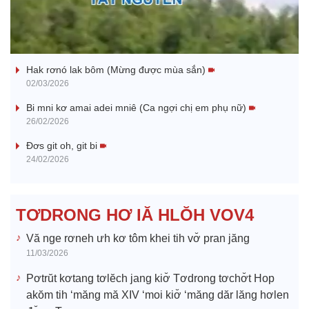
l
Nhớ bạn
a
Hak rơnó lak bôm (Mừng được mùa sắn)
y
02/03/2026
V
Bi mni kơ amai adei mniê (Ca ngợi chị em phụ nữ)
26/02/2026
i
Đơs git oh, git bi
24/02/2026
d
e
TƠDRONG HƠ IĂ HLŎH VOV4
o
Vă nge rơneh ưh kơ tôm khei tih vơ̆ pran jăng
11/03/2026
Pơtrŭt kơtang tơlĕch jang kiơ̆ Tơdrong tơchơ̆t Hop
akŏm tih ‘măng mă XIV ‘moi kiơ̆ ‘măng dăr lăng hơlen