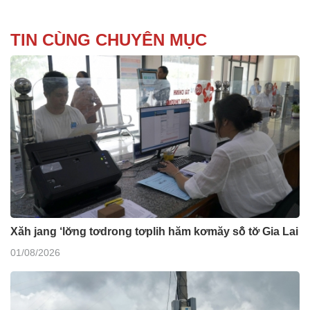
TIN CÙNG CHUYÊN MỤC
Xăh jang ‘lơ̆ng tơdrong tơplih hăm kơmăy sô̆ tơ̆ Gia Lai
01/08/2026