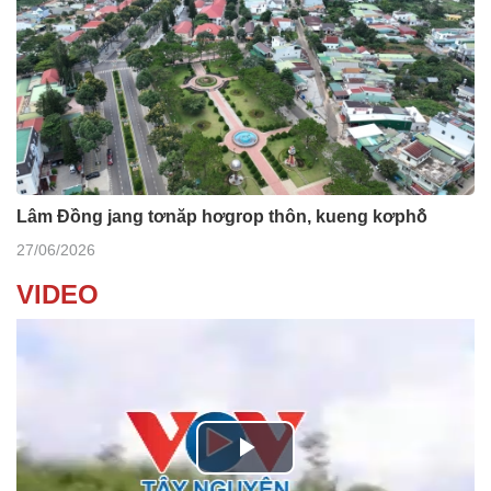
Lâm Đồng jang tơnăp hơgrop thôn, kueng kơphô̆
27/06/2026
VIDEO
P