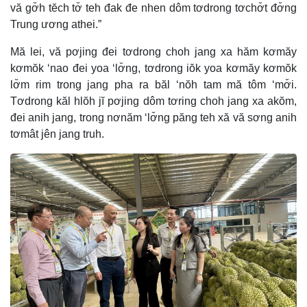
vă gơ̆h tĕch tơ̆ teh đak đe nhen dôm tơdrong tơchơ̆t đơ̆ng
Trung ương athei.”
Mă lei, vă pơjing đei tơdrong choh jang xa hăm kơmăy
kơmŏk ‘nao đei yoa ‘lơ̆ng, tơdrong iŏk yoa kơmăy kơmŏk
lơ̆m rim trong jang pha ra băl ‘nŏh tam mă tôm ‘mơ̆i.
Tơdrong kăl hlŏh jĭ pơjing dôm tơring choh jang xa akŏm,
đei anih jang, trong nơnăm ‘lơ̆ng păng teh xă vă sơng anih
tơmât jên jang truh.