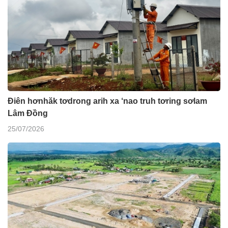
Điên hơnhăk tơdrong arih xa ‘nao truh tơring sơlam
Lâm Đồng
25/07/2026