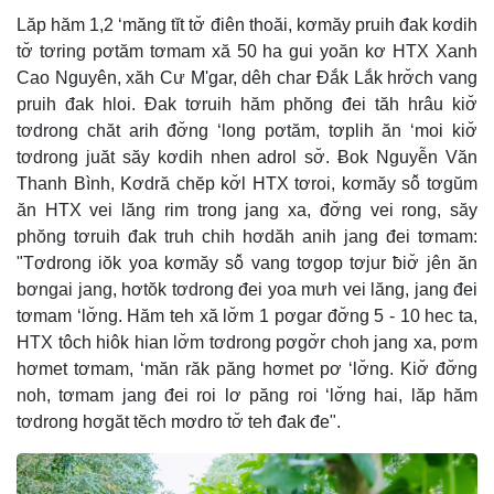
Lăp hăm 1,2 ‘măng tĭt tơ̆ điên thoăi, kơmăy pruih đak kơdih
tơ̆ tơring pơtăm tơmam xă 50 ha gui yoăn kơ HTX Xanh
Cao Nguyên, xăh Cư M'gar, dêh char Đắk Lắk hrơ̆ch vang
pruih đak hloi. Đak tơruih hăm phŏng đei tăh hrâu kiơ̆
tơdrong chăt arih đơ̆ng ‘long pơtăm, tơplih ăn ‘moi kiơ̆
tơdrong juăt săy kơdih nhen adrol sơ̆. Ƀok Nguyễn Văn
Thanh Bình, Kơdră chĕp kơ̆l HTX tơroi, kơmăy sô̆ tơgŭm
ăn HTX vei lăng rim trong jang xa, đơ̆ng vei rong, săy
phŏng tơruih đak truh chih hơdăh anih jang đei tơmam:
"Tơdrong iŏk yoa kơmăy sô̆ vang tơgop tơjur ƀiơ̆ jên ăn
bơngai jang, hơtŏk tơdrong đei yoa mưh vei lăng, jang đei
tơmam ‘lơ̆ng. Hăm teh xă lơ̆m 1 pơgar đơ̆ng 5 - 10 hec ta,
HTX tôch hiôk hian lơ̆m tơdrong pơgơ̆r choh jang xa, pơm
hơmet tơmam, ‘măn răk păng hơmet pơ ‘lơ̆ng. Kiơ̆ đơ̆ng
noh, tơmam jang đei roi lơ păng roi ‘lơ̆ng hai, lăp hăm
tơdrong hơgăt tĕch mơdro tơ̆ teh đak đe".