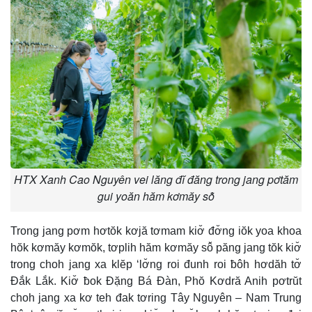
HTX Xanh Cao Nguyên vei lăng đĭ đăng trong jang pơtăm
gui yoăn hăm kơmăy sô̆
Trong jang pơm hơtŏk kơjă tơmam kiơ̆ đơ̆ng iŏk yoa khoa
hŏk kơmăy kơmŏk, tơplih hăm kơmăy sô̆ păng jang tŏk kiơ̆
trong choh jang xa klĕp ‘lơ̆ng roi đunh roi ƀôh hơdăh tơ̆
Đắk Lắk. Kiơ̆ ƀok Đặng Bá Đàn, Phŏ Kơdră Anih pơtrŭt
choh jang xa kơ teh đak tơring Tây Nguyên – Nam Trung