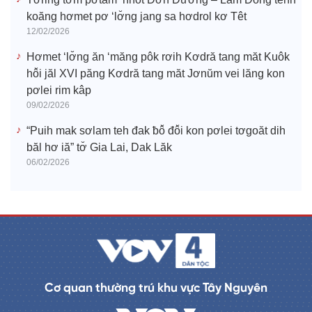
koăng hơmet pơ ‘lơ̆ng jang sa hơdrol kơ Têt
12/02/2026
Hơmet ‘lơ̆ng ăn ‘măng pôk rơih Kơdră tang măt Kuôk
hô̆i jăl XVI păng Kơdră tang măt Jơnŭm vei lăng kon
pơlei rim kâp
09/02/2026
“Puih mak sơlam teh đak ƀô̆ đô̆i kon pơlei tơgoăt dih
băl hơ iă” tơ̆ Gia Lai, Dak Lăk
06/02/2026
Cơ quan thường trú khu vực Tây Nguyên