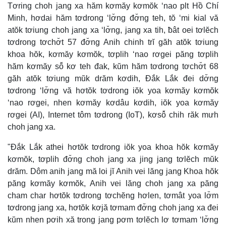
Tơring choh jang xa hăm kơmăy kơmŏk ‘nao plt Hồ Chí
Minh, hơdai hăm tơdrong ‘lơ̆ng đơ̆ng teh, tŏ ‘mi kial vă
atŏk tơiung choh jang xa ‘lơ̆ng, jang xa tih, ƀât oei tơlĕch
tơdrong tơchơ̆t 57 đơ̆ng Anih chinh trĭ găh atŏk tơiung
khoa hŏk, kơmăy kơmŏk, tơplih ‘nao rơgei păng tơplih
hăm kơmăy sô̆ kơ teh đak, kŭm hăm tơdrong tơchơ̆t 68
găh atŏk tơiung mŭk drăm kơdih, Đắk Lắk đei dơ̆ng
tơdrong ‘lơ̆ng vă hơtŏk tơdrong iŏk yoa kơmăy kơmŏk
‘nao rơgei, nhen kơmăy kơdâu kơdih, iŏk yoa kơmăy
rơgei (AI), Internet tôm tơdrong (IoT), kơsô̆ chih răk mưh
choh jang xa.
"Đắk Lắk athei hơtŏk tơdrong iŏk yoa khoa hŏk kơmăy
kơmŏk, tơplih đơ̆ng choh jang xa jing jang tơlĕch mŭk
drăm. Dôm anih jang mă loi jĭ Anih vei lăng jang Khoa hŏk
păng kơmăy kơmŏk, Anih vei lăng choh jang xa păng
cham char hơtŏk tơdrong tơchĕng hơlen, tơmât yoa lơ̆m
tơdrong jang xa, hơtŏk kơjă tơmam đơ̆ng choh jang xa đei
kŭm nhen pơih xă trong jang pơm tơlĕch lơ tơmam ‘lơ̆ng