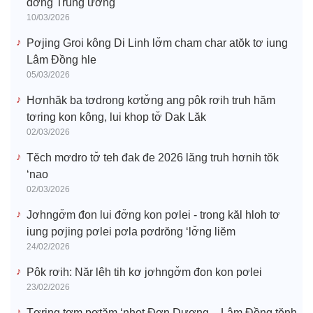
đơ̆ng Trung ương
10/03/2026
Pơjing Groi kông Di Linh lơ̆m cham char atŏk tơ iung
Lâm Đồng hle
05/03/2026
Hơnhăk ba tơdrong kơtơ̆ng ang pôk rơih truh hăm
tơring kon kông, lui khop tơ̆ Dak Lăk
02/03/2026
Tĕch mơdro tơ̆ teh đak đe 2026 lăng truh hơnih tŏk
‘nao
02/03/2026
Jơhngơ̆m đon lui đơ̆ng kon pơlei - trong kăl hloh tơ
iung pơjing pơlei pơla pơdrŏng ‘lơ̆ng liĕm
24/02/2026
Pôk rơih: Năr lêh tih kơ jơhngơ̆m đon kon pơlei
23/02/2026
Tơring tơm pơtăm ‘nhot Đơn Dương – Lâm Đồng tĕnh