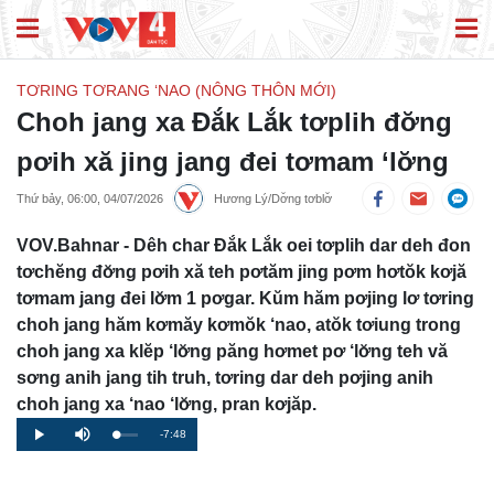
TƠRING TƠRANG ‘NAO (NÔNG THÔN MỚI)
Choh jang xa Đắk Lắk tơplih đơ̆ng
pơih xă jing jang đei tơmam ‘lơ̆ng
Thứ bảy, 06:00, 04/07/2026
Hương Lý/Dơ̆ng tơblơ̆
VOV.Bahnar - Dêh char Đắk Lắk oei tơplih dar deh đon
tơchĕng đơ̆ng pơih xă teh pơtăm jing pơm hơtŏk kơjă
tơmam jang đei lơ̆m 1 pơgar. Kŭm hăm pơjing lơ tơring
choh jang hăm kơmăy kơmŏk ‘nao, atŏk tơiung trong
choh jang xa klĕp ‘lơ̆ng păng hơmet pơ ‘lơ̆ng teh vă
sơng anih jang tih truh, tơring dar deh pơjing anih
choh jang xa ‘nao ‘lơ̆ng, pran kơjăp.
Remaining
-7:48
Loaded
:
Progress
:
Play
Mute
0%
0%
Time