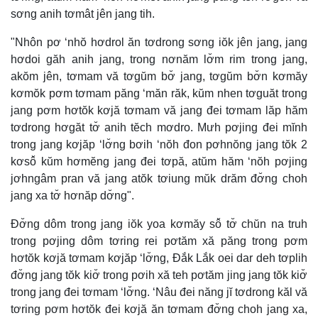
sơng anih tơmât jên jang tih.
"Nhôn pơ ‘nhŏ hơdrol ăn tơdrong sơng iŏk jên jang, jang
hơdoi găh anih jang, trong nơnăm lơ̆m rim trong jang,
akŏm jên, tơmam vă tơgŭm bơ̆ jang, tơgŭm bơ̆n kơmăy
kơmŏk pơm tơmam păng ‘măn răk, kŭm nhen tơguăt trong
jang pơm hơtŏk kơjă tơmam vă jang đei tơmam lăp hăm
tơdrong hơgăt tơ̆ anih tĕch mơdro. Mưh pơjing đei mĭnh
trong jang kơjăp ‘lơ̆ng bơih ‘nŏh đon pơhnŏng jang tŏk 2
kơsô̆ kŭm hơmĕng jang đei tơpă, atŭm hăm ‘nŏh pơjing
jơhngâm pran vă jang atŏk tơiung mŭk drăm đơ̆ng choh
jang xa tơ̆ hơnăp dơ̆ng".
Đơ̆ng dôm trong jang iŏk yoa kơmăy sô̆ tơ̆ chŭn na truh
trong pơjing dôm tơring rei pơtăm xă păng trong pơm
hơtŏk kơjă tơmam kơjăp ‘lơ̆ng, Đắk Lắk oei dar deh tơplih
đơ̆ng jang tŏk kiơ̆ trong pơih xă teh pơtăm jing jang tŏk kiơ̆
trong jang đei tơmam ‘lơ̆ng. ‘Nâu đei năng jĭ tơdrong kăl vă
tơring pơm hơtŏk đei kơjă ăn tơmam đơ̆ng choh jang xa,