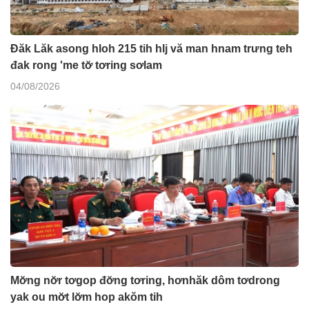
Đăk Lăk asong hloh 215 tih hlj vă man hnam trưng teh
đak rong 'me tơ̆ tơring sơlam
04/08/2026
Mơ̆ng nơ̆r tơgop đơ̆ng tơring, hơnhăk dôm tơdrong
yak ou mơ̆t lơ̆m hop akŏm tih