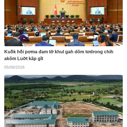
Kuô̆k hô̆i pơma đam tơ̆ khul gah dôm tơdrong chih
akŏm Luơ̆t kăp gĭt
05/08/2026