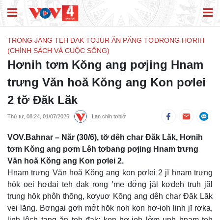
TRONG JANG TEH ĐAK TƠJUR ĂN PĂNG TƠDRONG HƠRIH
(CHÍNH SÁCH VÀ CUỘC SỐNG)
Hơnih tơm Kŏng ang pơjing Hnam
trưng Văn hoă Kŏng ang Kon pơlei
2 tơ̆ Đăk Lăk
Thứ tư, 08:24, 01/07/2026
Lan chih tơblơ̆
VOV.Bahnar – Năr (30/6), tơ̆ dêh char Đăk Lăk, Hơnih
tơm Kŏng ang pơm Lêh tơbang pơjing Hnam trưng
Văn hoă Kŏng ang Kon pơlei 2.
Hnam trưng Văn hoă Kŏng ang kon pơlei 2 jĭ hnam trưng
hŏk oei hơdai teh đak rong 'me đơ̆ng jăl kơđeh truh jăl
trung hŏk phôh thŏng, kơyuơ Kŏng ang dêh char Đăk Lăk
vei lăng. Bơngai gơh mơ̆t hŏk noh kon hơ-ioh linh jĭ rơka,
linh lôch tang ăn teh đak; kon hơ-ioh lơ̆m unh hnam teh