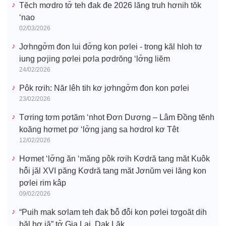
Tĕch mơdro tơ̆ teh đak đe 2026 lăng truh hơnih tŏk
‘nao
02/03/2026
Jơhngơ̆m đon lui đơ̆ng kon pơlei - trong kăl hloh tơ
iung pơjing pơlei pơla pơdrŏng ‘lơ̆ng liĕm
24/02/2026
Pôk rơih: Năr lêh tih kơ jơhngơ̆m đon kon pơlei
23/02/2026
Tơring tơm pơtăm ‘nhot Đơn Dương – Lâm Đồng tĕnh
koăng hơmet pơ ‘lơ̆ng jang sa hơdrol kơ Têt
12/02/2026
Hơmet ‘lơ̆ng ăn ‘măng pôk rơih Kơdră tang măt Kuôk
hô̆i jăl XVI păng Kơdră tang măt Jơnŭm vei lăng kon
pơlei rim kâp
09/02/2026
“Puih mak sơlam teh đak ƀô̆ đô̆i kon pơlei tơgoăt dih
băl hơ iă” tơ̆ Gia Lai, Dak Lăk