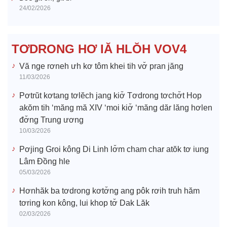
24/02/2026
d
e
TƠDRONG HƠ IĂ HLŎH VOV4
o
Vă nge rơneh ưh kơ tôm khei tih vơ̆ pran jăng
11/03/2026
Pơtrŭt kơtang tơlĕch jang kiơ̆ Tơdrong tơchơ̆t Hop
akŏm tih ‘măng mă XIV ‘moi kiơ̆ ‘măng dăr lăng hơlen
đơ̆ng Trung ương
10/03/2026
Pơjing Groi kông Di Linh lơ̆m cham char atŏk tơ iung
Lâm Đồng hle
05/03/2026
Hơnhăk ba tơdrong kơtơ̆ng ang pôk rơih truh hăm
tơring kon kông, lui khop tơ̆ Dak Lăk
02/03/2026