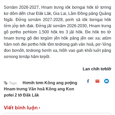
Sơnăm 2026-2027, Hnam trưng iŏk bơngai hŏk tơ̆ tơring
kơ dôm dêh char Đăk Lăk, Gia Lai, Lâm Đồng păng Quảng
Ngãi. Đơ̆ng sơnăm 2027-2028, pơih să iŏk bơngai hŏk
lơ̆m jơ̆p teh đak. Đơ̆ng jăl sơnăm 2026-2030, Hnam trưng
gô pơtho pơhlom 1.500 hŏk tro 3 jăl hŏk. Đe hŏk tro tơ̆
hnam trưng gô đei tơgŭm jên hŏk păng jên oei xa; atŭm
hăm noh đei pơtho hŏk tôm tơdrong gah văn hoă, pơ-'lơ̆ng
đon bơnôh, tơdrong hơrih xa, hlôh vao gah khôi luơ̆t păng
sơnong tơnăp hăm tơpôl.
Lan chih tơblơ̆
Hơnih tơm Kŏng ang pơjing
Tags:
Hnam trưng Văn hoă Kŏng ang Kon
pơlei 2 tơ̆ Đăk Lăk
Viết bình luận