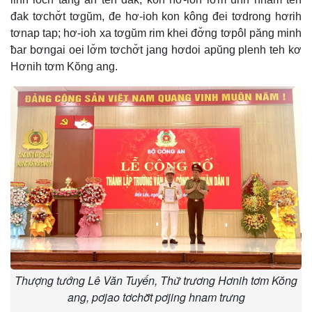
đak tơchơ̆t tơgŭm, đe hơ-ioh kon kông đei tơdrong hơrih
tơnap tap; hơ-ioh xa tơgŭm rim khei đơ̆ng tơpôl păng minh
ƀar bơngai oei lơ̆m tơchơ̆t jang hơdoi apŭng plenh teh kơ
Hơnih tơm Kŏng ang.
Thượng tướng Lê Văn Tuyến, Thư̆ trương Hơnih tơm Kŏng
ang, pơjao tơchơ̆t pơjing hnam trưng