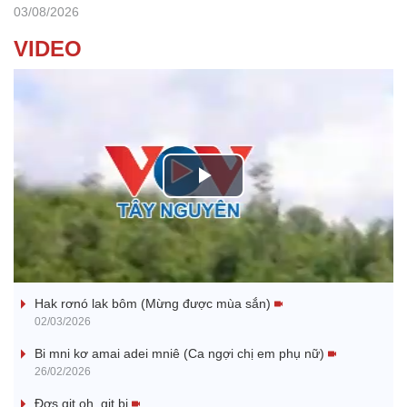
03/08/2026
VIDEO
P
l
Nhớ bạn
a
Hak rơnó lak bôm (Mừng được mùa sắn)
y
02/03/2026
V
Bi mni kơ amai adei mniê (Ca ngợi chị em phụ nữ)
26/02/2026
i
Đơs git oh, git bi