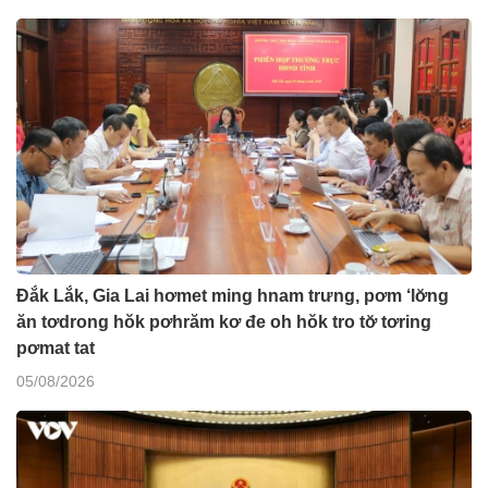
Đắk Lắk, Gia Lai hơmet ming hnam trưng, pơm ‘lơ̆ng
ăn tơdrong hŏk pơhrăm kơ đe oh hŏk tro tơ̆ tơring
pơmat tat
05/08/2026