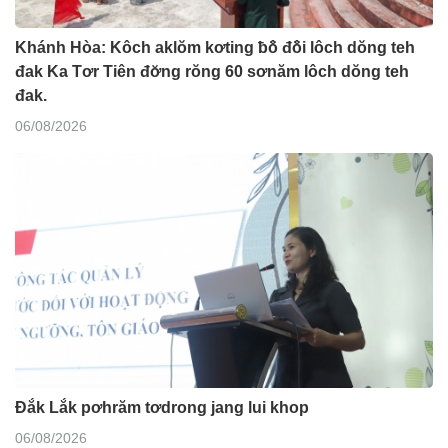
Khánh Hòa: Kôch aklŏm kơting ƀô̆ đô̆i lôch dŏng teh
đak Ka Tơr Tiên đơ̆ng rŏng 60 sơnăm lôch dŏng teh
đak.
06/08/2026
Đắk Lắk pơhrăm tơdrong jang lui khop
06/08/2026