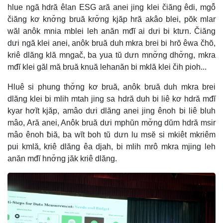
hlue ngă hdră êlan ESG ară anei jing klei čiăng êdi, mgô̆
čiăng kơ knơ̆ng bruă krơ̆ng kjăp hră akâo blei, pŏk mlar
wăl anôk mnia mblei leh anăn mđĭ ai dưi bi ktưn. Čiăng
dưi ngă klei anei, anôk bruă duh mkra brei bi hrŏ êwa čhŏ,
kriê dlăng klă mngač, ba yua tŭ dưn mnơ̆ng dhơ̆ng, mkra
mđĭ klei găl mă bruă knuă lehanăn bi mklă klei čih pioh...
Hluê si phung thơ̆ng kơ bruă, anôk bruă duh mkra brei
dlăng klei bi mlih mtah jing sa hdră duh bi liê kơ hdră mđĭ
kyar hơĭt kjăp, amâo dưi dlăng anei jing ênoh bi liê bluh
mâo, Ară anei, Anôk bruă dưi mphŭn mơ̆ng dŭm hdră msir
mâo ênoh ƀiă, ba wĭt boh tŭ dưn lu msĕ si mkiêt mkriêm
pui kmlă, kriê dlăng êa djah, bi mlih mrô mkra mjing leh
anăn mđĭ hnơ̆ng jăk kriê dlăng.