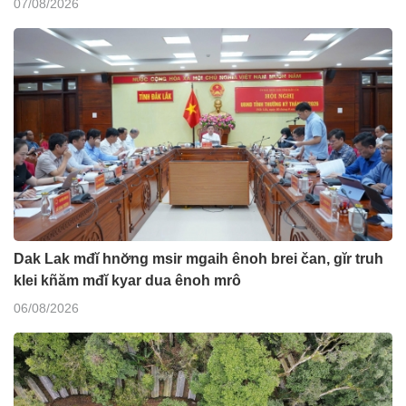
07/08/2026
Dak Lak mđĭ hnơ̆ng msir mgaih ênoh brei čan, gĭr truh
klei kñăm mđĭ kyar dua ênoh mrô
06/08/2026