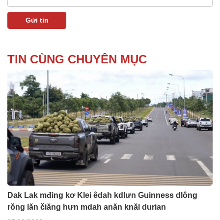
TIN CÙNG CHUYÊN MỤC
Dak Lak mđing kơ Klei êdah kdlưn Guinness dlông
rŏng lăn čiăng hưn mdah anăn knăl durian