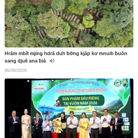
Hrăm mbĭt mjing hdră duh ƀơ̆ng kjăp kơ mnuih ƀuôn
sang djuê ana ƀiă
06/08/2026