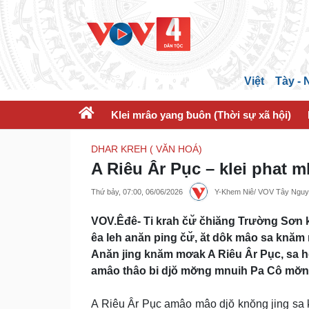
Việt
Tày -
Klei mrâo yang ƀuôn (Thời sự xã hội)
DHAR KREH ( VĂN HOÁ)
A Riêu Âr Pục – klei phat 
Thứ bảy, 07:00, 06/06/2026
Y-Khem Niê/ VOV Tây Ngu
VOV.Êđê- Ti krah čư̆ čhiăng Trường Sơn 
êa leh anăn ping čư̆, ăt dôk mâo sa knăm
Anăn jing knăm mơak A Riêu Âr Pục, sa h
amâo thâo bi djŏ mơ̆ng mnuih Pa Cô mơ̆n
A Riêu Âr Pục amâo mâo djŏ knŏng jing sa k