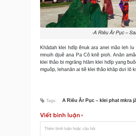
-A Riêu Âr Pục – Sa
Khădah klei hdĭp ênuk ara anei mâo leh lu 
mnuih djuê ana Pa Cô kriê pioh. Anăn amâo m
klei thâo bi mgrăng hlăm klei hdĭp yang ƀuôn,
mguôp, lehanăn ai tiê klei thâo khăp dưi lŏ ks
A Riêu Âr Pục – klei phat mkra 
Tags:
Viết bình luận