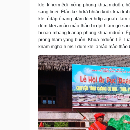
klei k’hưm êdi mơ̆ng phung khua mduôn, h
sang tinei. Êlâo kơ hdră bhiăn knŭk kna truh
klei êđăp ênang hlăm klei hdĭp aguah tlam
dŭm klei amâo mâo thâo bi djŏ hlăm gŏ san
bi nao mbang ti anăp phung khua mduôn. Êja
prŏng hlăm yang ƀuôn. Khua mduôn Lê Tuấn
kñăm mghaih msir dŭm klei amâo mâo thâo bi