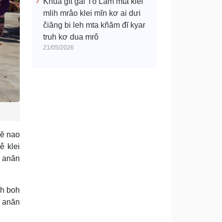
Khua gĭt gai Tô Lâm mtă klei
mlih mrâo klei mĭn kơ ai dưi
čiăng bi leh mta kñăm đĭ kyar
truh kơ dua mrô
21/05/2026
uĕ nao
ê klei
ơ anăn
ôh boh
t anăn