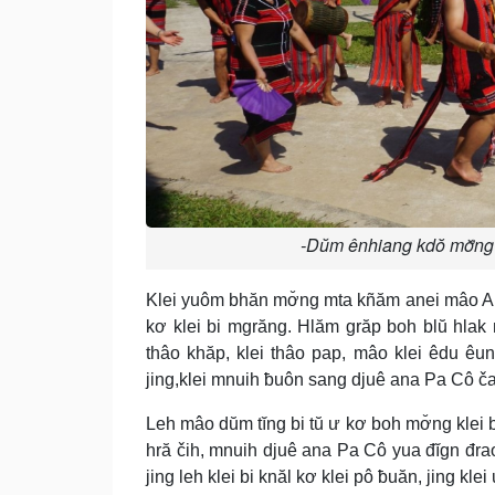
-Dŭm ênhiang kdŏ mơ̆ng
Klei yuôm bhăn mơ̆ng mta kñăm anei mâo A R
kơ klei bi mgrăng. Hlăm grăp boh blŭ hlak
thâo khăp, klei thâo pap, mâo klei êdu ê
jing,klei mnuih ƀuôn sang djuê ana Pa Cô č
Leh mâo dŭm tĭng bi tŭ ư kơ boh mơ̆ng klei
hră čih, mnuih djuê ana Pa Cô yua đĭgn đrao
jing leh klei bi knăl kơ klei pô ƀuăn, jing k