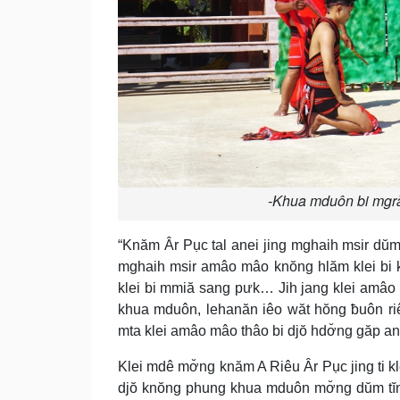
-Khua mduôn bi mgră
“Knăm Âr Pục tal anei jing mghaih msir dŭm
mghaih msir amâo mâo knŏng hlăm klei bi k
klei bi mmiă sang pưk… Jih jang klei amâo 
khua mduôn, lehanăn iêo wăt hŏng ƀuôn riê
mta klei amâo mâo thâo bi djŏ hdơ̆ng găp an
Klei mdê mơ̆ng knăm A Riêu Âr Pục jing ti 
djŏ knŏng phung khua mduôn mơ̆ng dŭm tĭ