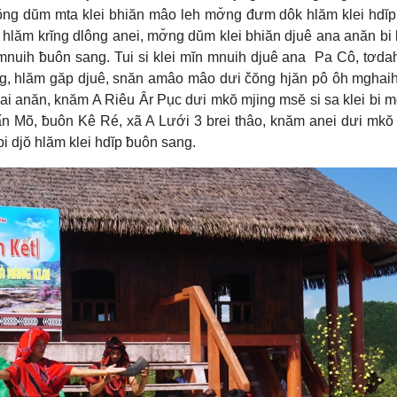
ŏng dŭm mta klei bhiăn mâo leh mơ̆ng đưm dôk hlăm klei hdĭ
 hlăm krĭng dlông anei, mơ̆ng dŭm klei bhiăn djuê ana anăn bi 
 mnuih ƀuôn sang. Tui si klei mĭn mnuih djuê ana Pa Cô, tơd
g, hlăm găp djuê, snăn amâo mâo dưi čŏng hjăn pô ôh mghaih
i anăn, knăm A Riêu Âr Pục dưi mkŏ mjing msĕ si sa klei bi 
 Mõ, ƀuôn Kê Ré, xã A Lưới 3 brei thâo, knăm anei dưi mkŏ
 djŏ hlăm klei hdĭp ƀuôn sang.