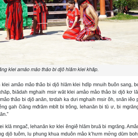
ng klei amâo mâo thâo bi djŏ hlăm klei khăp.
 klei amâo mâo thâo bi djŏ hlăm klei hdĭp mnuih ƀuôn sang, b
hăp, ƀiădah mghaih msir wăt klei amâo mâo thâo bi djŏ kơ lă
mâo thâo bi djŏ anăn, tơdah ka dưi mghaih msir ôh, snăn iêo
ng gah čiăng mđrăm mbĭt bi trông, lehanăn bi tŭ ư, bi mgră
ăn.”
klei klă mngač, lehanăn kơ klei êngiê hlăm bruă bi mgrăng. Am
ng djŏ tuôm, lu phung khua mduôn mâo k’hưm mơ̆ng dŭm boh