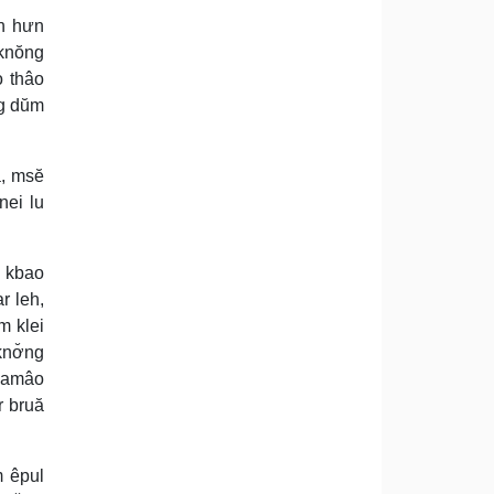
ăn hưn
 knŏng
o thâo
ng dŭm
a, msĕ
nei lu
ŏ kbao
r leh,
m klei
knơ̆ng
, amâo
r bruă
m êpul