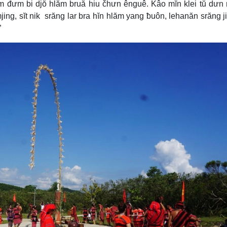
ăm đưm bi djŏ hlăm bruă hiu čhưn ênguê. Kâo mĭn klei tŭ dưn
ing, sĭt nik srăng lar bra hĭn hlăm yang ƀuôn, lehanăn srăng j
”