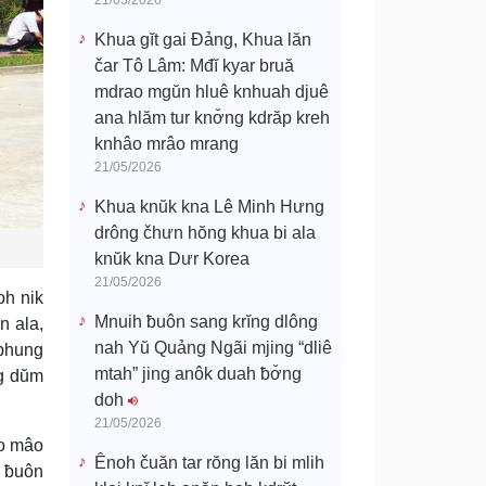
21/05/2026
Khua gĭt gai Đảng, Khua lăn
čar Tô Lâm: Mđĭ kyar bruă
mdrao mgŭn hluê knhuah djuê
ana hlăm tur knơ̆ng kdrăp kreh
knhâo mrâo mrang
21/05/2026
Khua knŭk kna Lê Minh Hưng
drông čhưn hŏng khua bi ala
knŭk kna Dưr Korea
21/05/2026
oh nik
Mnuih ƀuôn sang krĭng dlông
n ala,
nah Yŭ Quảng Ngãi mjing “dliê
 phung
mtah” jing anôk duah ƀơ̆ng
ng dŭm
doh
21/05/2026
âo mâo
Ênoh čuăn tar rŏng lăn bi mlih
 ƀuôn