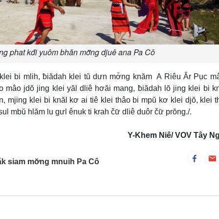
ng phat kđi yuôm bhăn mơ̆ng djuê ana Pa Cô
klei bi mlih, ƀiădah klei tŭ dưn mơ̆ng knăm A Riêu Âr Pục m
âo jdŏ jing klei yăl dliê hơăi mang, ƀiădah lŏ jing klei bi k
 mjing klei bi knăl kơ ai tiê klei thâo bi mpŭ kơ klei djŏ, klei t
ul mbŭ hlăm lu gưl ênuk ti krah čư̆ dliê duôr čư̆ prŏng./.
Y-Khem Niê/ VOV Tây N
jăk siam mơ̆ng mnuih Pa Cô