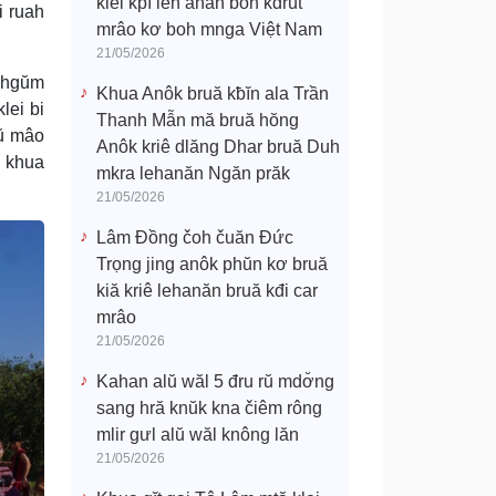
klei kpĭ leh anăn boh kdrŭt
i ruah
mrâo kơ boh mnga Việt Nam
21/05/2026
l hgŭm
Khua Anôk bruă kƀĭn ala Trần
lei bi
Thanh Mẫn mă bruă hŏng
lŭ mâo
Anôk kriê dlăng Dhar bruă Duh
g khua
mkra lehanăn Ngăn prăk
21/05/2026
Lâm Đồng čoh čuăn Đức
Trọng jing anôk phŭn kơ bruă
kiă kriê lehanăn bruă kđi car
mrâo
21/05/2026
Kahan alŭ wăl 5 đru rŭ mdơ̆ng
sang hră knŭk kna čiêm rông
mlir gưl alŭ wăl knông lăn
21/05/2026