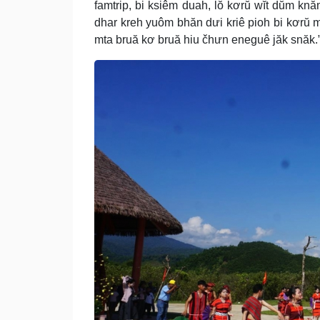
famtrip, bi ksiêm duah, lŏ kơrŭ wĭt dŭm kn
dhar kreh yuôm bhăn dưi kriê pioh bi kơrŭ mj
mta bruă kơ bruă hiu čhưn eneguê jăk snăk.