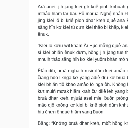
Ară anei, jih jang klei gĭr kriê pioh knhu
mthâo hlăm tar ƀar. Pô mbruă Nghệ nhân Hồ
jing klei lŏ bi kriê pioh dhar kreh djuê a
săng hĭn kơ klei tŭ dưn klei thâo bi khăp, k
ênuk.
“Klei lŏ kơrŭ wĭt knăm Âr Pục mơ̆ng djuê a
si klei bhiăn ênuk đưm, hŏng jih jang tue
mnuih thâo săng hĭn kơ klei yuôm bhăn mơ̆
Êlâo dih, bruă mghaih msir dŭm klei amâo m
čiăng hdơr knga kơ yang adiê đru kơ bruă b
klei bhiăn tlŏ kbao amâo lŏ nga ôh. Knŏng 
kưt muiñ mơak hlăm krah čư̆ dliê leh yang 
bruă dhar kreh, mjuăt asei mlei ƀuôn prŏ
mâo djŏ knŏng kơ klei bi kriê pioh dŭm knhu
hiu čhưn ênguê hlăm yang ƀuôn.
Băng: “Knơ̆ng bruă dhar kreh, mbĭt hŏng 