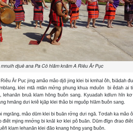
 mnuih djuê ana Pa Cô hlăm knăm A Riêu Âr Pục
iêu Âr Pục jing amâo mâo djŏ jing klei bi kmhal ôh, ƀiădah đ
 mblang, klei mtă mtăn mơ̆ng phung khua mduôn bi êdah ai ti
un, lehanăn bruă klam hŏng ƀuôn sang. Kyuadah kdlưn hĭn k
ang hmăng dưi kriê kjăp klei thâo bi mguôp hlăm ƀuôn sang.
 bi mgrăng, mâo dŭm klei bi ƀuăn rơ̆ng dưi ngă. Tơdah ka mâo 
 điêt mjing mnơ̆ng bi knăl kơ klei pô ƀuăn. Dŭm đĭgn đrao điê
lei uêñ klam lehanăn klei đăo knang hŏng yang ƀuôn.