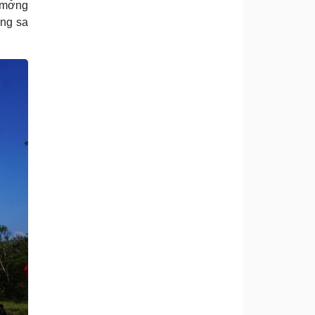
 mơ̆ng
ing sa