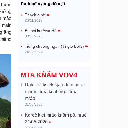
a
Tanh bĕ ayong dăm jŭ
p ƀuôn
krơ̆ng
y
Thách cưới
ah mâo
30/11/2025
 msir,
V
Bi mni kơ Awa Hô
mgrăng
08/05/2025
i
 mjing
Tiếng chuông ngân (Jingle Bells)
d
24/12/2024
e
MTA KÑĂM VOV4
o
Dak Lak ksiêk kjăp dŭm hdră
mtrŭn, hdră kčah ngă bruă
mrâo
21/05/2026
Kdrêč klei mrâo knăm pă, hruê
21/05/2026