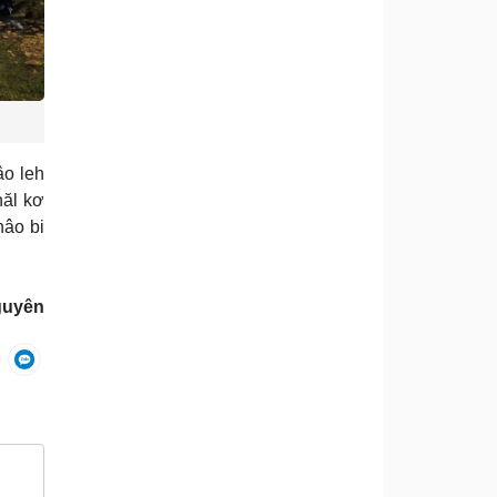
âo leh
năl kơ
hâo bi
guyên