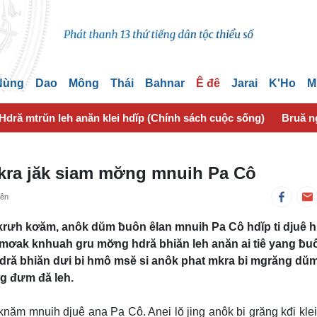
 Nùng
Dao
Mông
Thái
Bahnar
Ê đê
Jarai
K'Ho
M
Hdră mtrŭn leh anăn klei hdĭp (Chính sách cuộc sống)
Bruă n
mkra jăk siam mơ̆ng mnuih Pa Cô
yên
krưh kơăm, anôk dŭm ƀuôn êlan mnuih Pa Cô hdĭp ti djuê 
 mơak knhuah gru mơ̆ng hdră bhiăn leh anăn ai tiê yang ƀu
dră bhiăn dưi bi hmô msĕ si anôk phat mkra bi mgrăng dŭm
g đưm đă leh.
năm mnuih djuê ana Pa Cô. Anei lŏ jing anôk bi grăng kđi kle