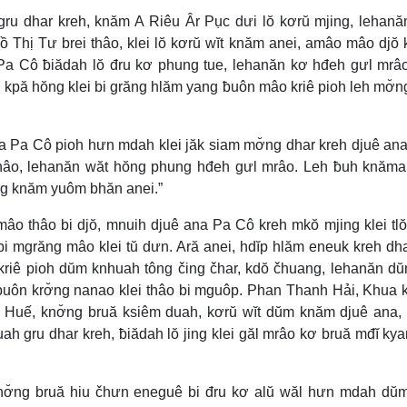
ah gru dhar kreh, knăm A Riêu Âr Pục dưi lŏ kơrŭ mjing, lehan
 Thị Tư brei thâo, klei lŏ kơrŭ wĭt knăm anei, amâo mâo djŏ
na Pa Cô ƀiădah lŏ đru kơ phung tue, lehanăn kơ hđeh gưl mrâ
lei kpă hŏng klei bi grăng hlăm yang ƀuôn mâo kriê pioh leh mơ̆
na Pa Cô pioh hưn mdah klei jăk siam mơ̆ng dhar kreh djuê an
 thâo, lehanăn wăt hŏng phung hđeh gưl mrâo. Leh ƀuh knăma
ng knăm yuôm bhăn anei.”
âo thâo bi djŏ, mnuih djuê ana Pa Cô kreh mkŏ mjing klei tl
i mgrăng mâo klei tŭ dưn. Ară anei, hdĭp hlăm eneuk kreh dha
kriê pioh dŭm knhuah tông čing čhar, kdŏ čhuang, lehanăn dŭ
ƀuôn krơ̆ng nanao klei thâo bi mguôp. Phan Thanh Hải, Khua 
ng Huế, knơ̆ng bruă ksiêm duah, kơrŭ wĭt dŭm knăm djuê ana
ah gru dhar kreh, ƀiădah lŏ jing klei găl mrâo kơ bruă mđĭ kya
knơ̆ng bruă hiu čhưn eneguê bi đru kơ alŭ wăl hưn mdah dŭ