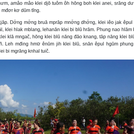
hưm, amâo mâo klei djŏ tuôm ôh hŏng boh klei anei, srăng dư
ăp mđơr kơ dŭm tĭng.
jăp. Dơ̆ng mơ̆ng bruă mprăp mnơ̆ng dhơ̆ng, klei iêo jak êpu
, klei hlak mblang, lehanăn klei bi blŭ hrăm. Phung nao hlăm k
klei klă mngač, hŏng klei blŭ năng đăo knang, tăp năng klei b
iñ. Leh mđing hmư̆ ênŭm jih klei blŭ, snăn êpul hgŭm phun
i bi mgrăng knhal tuič.