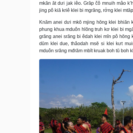
mkăn ăt dưi jak iêo. Grăp čô mnuih mâo k’
jing pô kiă kriê klei bi mgrăng, rơ̆ng klei mt
Knăm anei dưi mkŏ mjing hŏng klei bhiăn k
phung khua mduôn hlŏng truh kơ klei bi mgăl
grăng anei srăng bi êdah klei mĭn pô hŏng 
dŭm klei due, thâodah msĕ si klei kưt mu
mduôn srăng mđrăm mbĭt kruak boh tŭ boh kle