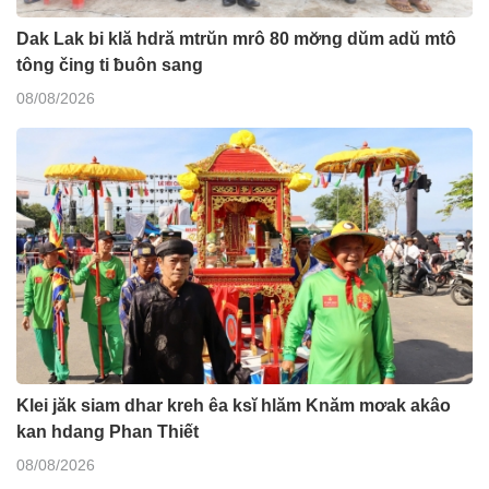
Dak Lak bi klă hdră mtrŭn mrô 80 mơ̆ng dŭm adŭ mtô
tông čing ti ƀuôn sang
08/08/2026
Klei jăk siam dhar kreh êa ksĭ hlăm Knăm mơak akâo
kan hdang Phan Thiết
08/08/2026