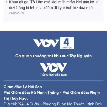
Khua gĭt gai Tô Lâm mtă klei mlih mrâo klei mĭn kơ ai
dưi čiăng bi leh mta kñăm đĭ kyar truh kơ dua mrô
21/05/2026
Cơ quan thường trú khu vực Tây Nguyên
Giám đốc: Lê Hải Sơn
Phó Giám đốc: Hà Mạnh Thắng - Phó Giám đốc: Phạm
Thị Thúy Ngọc
Địa chỉ: 19A Lê Duẩn - Phường Buôn Ma Thuột - tỉnh Dak