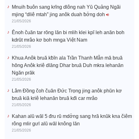
Mnuih ƀuôn sang krĭng dlông nah Yŭ Quảng Ngãi
mjing “dliê mtah” jing anôk duah ƀơ̆ng doh
21/05/2026
Ênoh čuăn tar rŏng lăn bi mlih klei kpĭ leh anăn boh
kdrŭt mrâo kơ boh mnga Việt Nam
21/05/2026
Khua Anôk bruă kƀĭn ala Trần Thanh Mẫn mă bruă
hŏng Anôk kriê dlăng Dhar bruă Duh mkra lehanăn
Ngăn prăk
21/05/2026
Lâm Đồng čoh čuăn Đức Trọng jing anôk phŭn kơ
bruă kiă kriê lehanăn bruă kđi car mrâo
21/05/2026
Kahan alŭ wăl 5 đru rŭ mdơ̆ng sang hră knŭk kna čiêm
rông mlir gưl alŭ wăl knông lăn
21/05/2026