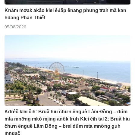
Knăm mơak akâo klei êđăp ênang phung trah mă kan
hdang Phan Thiết
05/08/2026
Kdrêč klei čih: Bruă hiu čhưn ênguê Lâm Đồng – dŭm
mta mnơ̆ng mkŏ mjing anôk truh Klei čih tal 2: Bruă hiu
čhưn ênguê Lâm Đồng – brei dŭm mta mnơ̆ng guh
mngač