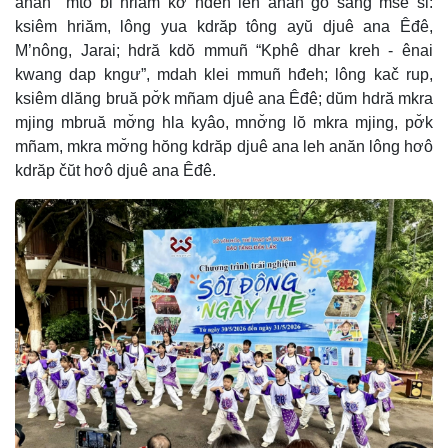
anăn mtô bi hriăm kơ hđeh leh anăn gŏ sang msĕ si:
ksiêm hriăm, lông yua kdrăp tông ayŭ djuê ana Êđê,
M’nông, Jarai; hdră kdŏ mmuñ “Kphê dhar kreh - ênai
kwang dap kngư”, mdah klei mmuñ hđeh; lông kač rup,
ksiêm dlăng bruă pơ̆k mñam djuê ana Êđê; dŭm hdră mkra
mjing mbruă mơ̆ng hla kyâo, mnơ̆ng lŏ mkra mjing, pơ̆k
mñam, mkra mơ̆ng hŏng kdrăp djuê ana leh anăn lông hơô
kdrăp čŭt hơô djuê ana Êđê.