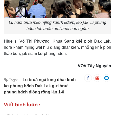
Lu hdră bruă mkŏ mjing kdrưh kơăm, iêô jak lu phung
hđeh leh anăn amĭ ama nao hgŭm
Hlue si Võ Thị Phượng, Khua Sang kriê pioh Dak Lak,
hdră kñăm mjing wăl hiu dlăng dhar kreh, mnơ̆ng kriê pioh
thâo ƀuh, jăk siam kơ phung hđeh.
VOV Tây Nguyên
Lu bruă ngă lông dhar kreh
Tags:
kơ phung hđeh Dak Lak gưl hruê
phung hđeh dlông rŏng lăn 1-6
Viết bình luận