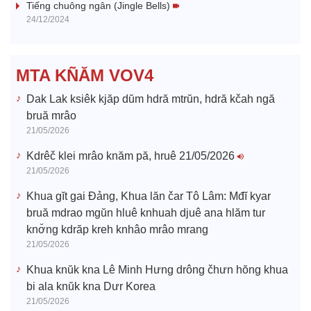
i
Tiếng chuông ngân (Jingle Bells)
24/12/2024
d
e
MTA KÑĂM VOV4
o
Dak Lak ksiêk kjăp dŭm hdră mtrŭn, hdră kčah ngă
bruă mrâo
21/05/2026
Kdrêč klei mrâo knăm pă, hruê 21/05/2026
21/05/2026
Khua gĭt gai Đảng, Khua lăn čar Tô Lâm: Mđĭ kyar
bruă mdrao mgŭn hluê knhuah djuê ana hlăm tur
knơ̆ng kdrăp kreh knhâo mrâo mrang
21/05/2026
Khua knŭk kna Lê Minh Hưng drông čhưn hŏng khua
bi ala knŭk kna Dưr Korea
21/05/2026