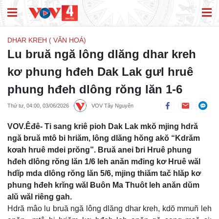
DHAR KREH ( VĂN HOÁ)
Lu bruă ngă lông dlăng dhar kreh
kơ phung hđeh Dak Lak gưl hruê
phung hđeh dlông rŏng lăn 1-6
Thứ tư, 04:00, 03/06/2026
VOV Tây Nguyên
VOV.Êđê- Ti sang kriê pioh Dak Lak mkŏ mjing hdră
ngă bruă mtô bi hriăm, lông dlăng hŏng akŏ “Kdrăm
kơah hruê mdei prŏng”. Bruă anei ƀri Hruê phung
hđeh dlông rŏng lăn 1/6 leh anăn mđing kơ Hruê wăl
hdĭp mda dlông rŏng lăn 5/6, mjing thiăm tač hlăp kơ
phung hđeh krĭng wăl Ƀuôn Ma Thuôt leh anăn dŭm
alŭ wăl riêng gah.
Hdră mâo lu bruă ngă lông dlăng dhar kreh, kdŏ mmuñ leh