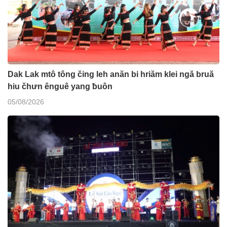
Dak Lak mtô tông čing leh anăn bi hriăm klei ngă bruă
hiu čhưn ênguê yang ƀuôn
05/08/2026