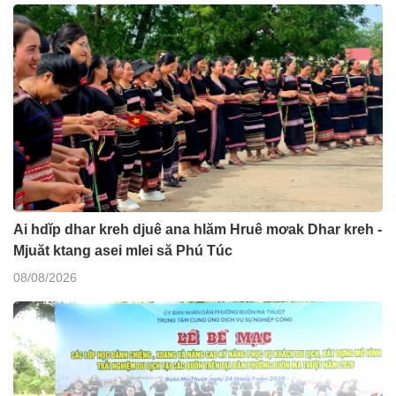
Ai hdĭp dhar kreh djuê ana hlăm Hruê mơak Dhar kreh -
Mjuăt ktang asei mlei să Phú Túc
08/08/2026