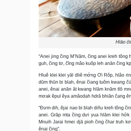
Hlâo či
“Anei jing čing M’Năm, čing anei kreh tông
guh, čing tơ, čĭng mâo kuôp leh anăn čing k
Hluê klei klei yăl dliê mơ̆ng Ơi Rôp, hlâo
dŭm thŭn bi blah, ênai čiang tuôm kwang č
anei, ênai anăn ăt kwang hlăm knăm tlŏ m
mơak êpul êya amâodah hdră bhiăn čang ênuk
“Đưm dih, êjai nao bi blah diñu kreh tông čin
anei. Grăp mta čing dưi yua hlăm klei hơ̆
Mnuih Jarai hmei djă pioh čing čhar truh
ênai čing”.