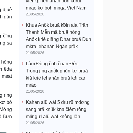
klei kpĭ leh anăn boh kdrŭt
mrâo kơ boh mnga Việt Nam
g djuê
21/05/2026
oh găn
Khua Anôk bruă kƀĭn ala Trần
Thanh Mẫn mă bruă hŏng
 čĭng
Anôk kriê dlăng Dhar bruă Duh
ing sa
mkra lehanăn Ngăn prăk
21/05/2026
ĕ hŏng
Lâm Đồng čoh čuăn Đức
n êda
Trọng jing anôk phŭn kơ bruă
i msat
kiă kriê lehanăn bruă kđi car
mrâo
21/05/2026
g ring
kơ ƀô̆
Kahan alŭ wăl 5 đru rŭ mdơ̆ng
 Mơ̆ng
sang hră knŭk kna čiêm rông
pă Bưn
mlir gưl alŭ wăl knông lăn
21/05/2026