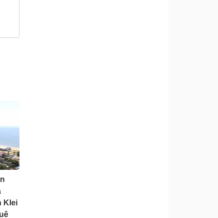
ưn
a
 Klei
guê