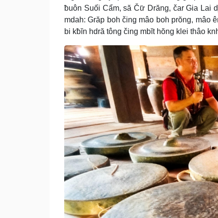
ƀuôn Suối Cẩm, să Čư̆ Drăng, čar Gia Lai 
mdah: Grăp boh čing mâo boh prŏng, mâo êna
bi kƀĭn hdră tông čing mbĭt hŏng klei thâo k