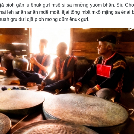
djă pioh găn lu ênuk gưl msĕ si sa mnơ̆ng yuôm bhăn. Siu Ch
i leh anăn anăn mdê mdê, êjai tông mbĭt mkŏ mjing sa ênai b
nhuah gru dưi djă pioh mơ̆ng dŭm ênuk gưl.