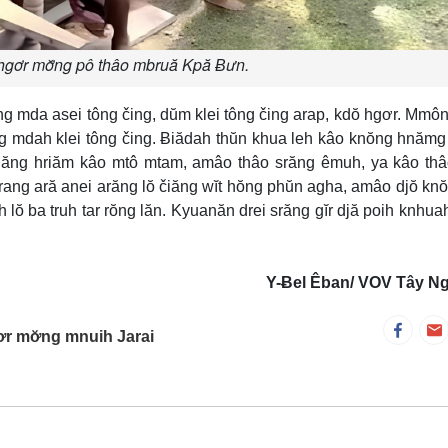
 hgơr mơ̆ng pô thâo mbruă Kpă Ƀưn.
ng mda asei tông čing, dŭm klei tông čing arap, kdŏ hgơr. Mmô
ng mdah klei tông čing. Ƀiădah thŭn khua leh kâo knŏng hnăm
iăng hriăm kâo mtô mtam, amâo thâo srăng êmuh, ya kâo th
ang ară anei arăng lŏ čiăng wĭt hŏng phŭn agha, amâo djŏ kn
lŏ ba truh tar rŏng lăn. Kyuanăn drei srăng gĭr djă poih knhua
Y-Ƀel Êban/ VOV Tây N
ơr mơ̆ng mnuih Jarai