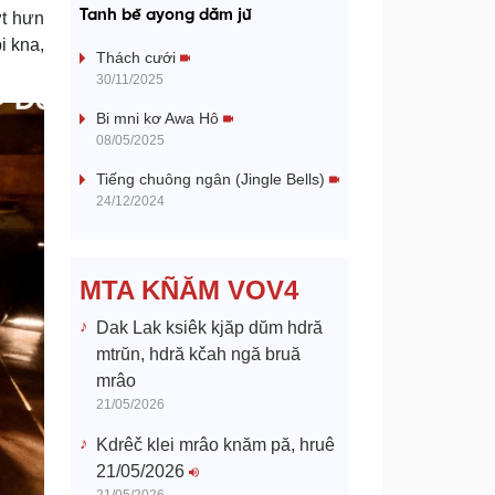
a
Tanh bĕ ayong dăm jŭ
ơt hưn
i kna,
y
Thách cưới
30/11/2025
V
Bi mni kơ Awa Hô
08/05/2025
i
Tiếng chuông ngân (Jingle Bells)
d
24/12/2024
e
MTA KÑĂM VOV4
o
Dak Lak ksiêk kjăp dŭm hdră
mtrŭn, hdră kčah ngă bruă
mrâo
21/05/2026
Kdrêč klei mrâo knăm pă, hruê
21/05/2026