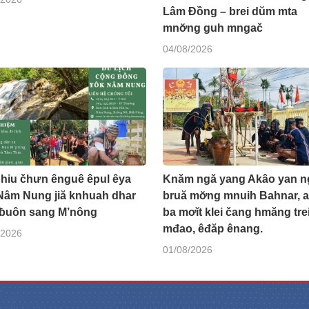
Lâm Đồng – brei dŭm mta
mnơ̆ng guh mngač
04/08/2026
 hiu čhưn ênguê êpul êya
Knăm ngă yang Akâo yan n
Nâm Nung jiă knhuah dhar
bruă mơ̆ng mnuih Bahnar, 
 ƀuôn sang M’nông
ba mơĭt klei čang hmăng tre
mđao, êđăp ênang.
/2026
01/08/2026