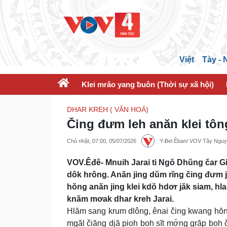
Việt
Tày -
Klei mrâo yang ƀuôn (Thời sự xã hội)
DHAR KREH ( VĂN HOÁ)
Čing đưm leh anăn klei tôn
Chủ nhật, 07:00, 05/07/2026
Y-Ƀel Êban/ VOV Tây Ngu
VOV.Êđê- Mnuih Jarai ti Ngŏ Dhŭng čar Gi
dôk hrông. Anăn jing dŭm rĭng čing đưm jă
hŏng anăn jing klei kdŏ hdơr jăk siam, h
knăm mơak dhar kreh Jarai.
Hlăm sang krum dlông, ênai čing kwang hŏn
mgăl čiăng djă pioh boh sĭt mơ̆ng grăp boh 