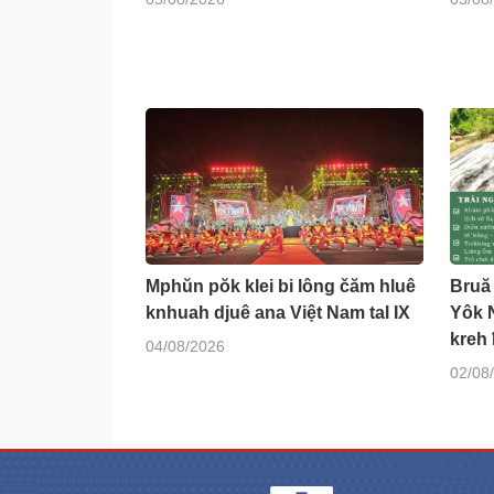
Mphŭn pŏk klei bi lông čăm hluê
Bruă
knhuah djuê ana Việt Nam tal IX
Yôk 
kreh
04/08/2026
02/08