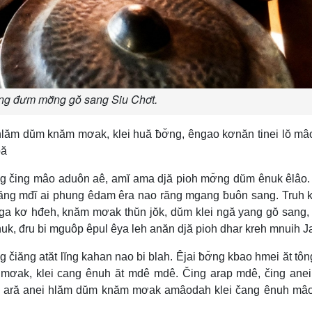
ng đưm mơ̆ng gŏ sang Siu Chơt.
 hlăm dŭm knăm mơak, klei huă ƀơ̆ng, êngao kơnăn tinei lŏ mâ
pă
 ring čing mâo aduôn aê, amĭ ama djă pioh mơ̆ng dŭm ênuk êlâo
iăng mđĭ ai phung êdam êra nao răng mgang ƀuôn sang. Truh 
nga kơ hđeh, knăm mơak thŭn jŏk, dŭm klei ngă yang gŏ sang
, đru bi mguôp êpul êya leh anăn djă pioh dhar kreh mnuih Ja
g čiăng atăt lĭng kahan nao bi blah. Êjai ƀơ̆ng kbao hmei ăt tôn
k mơak, klei cang ênuh ăt mdê mdê. Čing arap mdê, čing ane
 kơ ară anei hlăm dŭm knăm mơak amâodah klei čang ênuh mâ