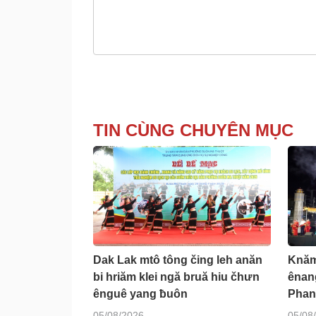
TIN CÙNG CHUYÊN MỤC
Dak Lak mtô tông čing leh anăn
Knăm
bi hriăm klei ngă bruă hiu čhưn
ênan
ênguê yang ƀuôn
Phan
05/08/2026
05/08