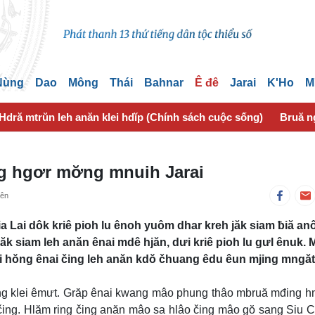
 Nùng
Dao
Mông
Thái
Bahnar
Ê đê
Jarai
K'Ho
M
Hdră mtrŭn leh anăn klei hdĭp (Chính sách cuộc sống)
Bruă n
g hgơr mơ̆ng mnuih Jarai
yên
a Lai dôk kriê pioh lu ênoh yuôm dhar kreh jăk siam ƀiă an
k siam leh anăn ênai mdê hjăn, dưi kriê pioh lu gưl ênuk. 
lai hŏng ênai čing leh anăn kdŏ čhuang êdu êun mjing mngă
g klei êmưt. Grăp ênai kwang mâo phung thâo mbruă mđing hm
čing. Hlăm ring čing anăn mâo sa hlâo čing mâo gŏ sang Siu Ch