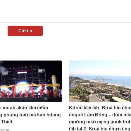
 mơak akâo klei êđăp
Kdrêč klei čih: Bruă hiu čh
g phung trah mă kan hdang
ênguê Lâm Đồng – dŭm mt
 Thiết
mnơ̆ng mkŏ mjing anôk truh
čih tal 2: Bruă hiu čhưn ên
/2026