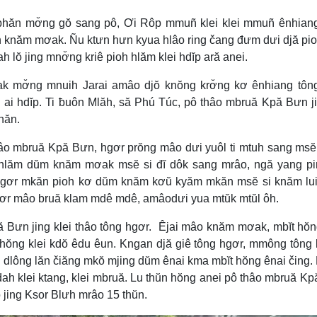
 bhăn mơ̆ng gŏ sang pô, Ơi Rôp mmuñ klei klei mmuñ ênhian
 knăm mơak. Ñu ktưn hưn kyua hlâo ring čang đưm dưi djă pi
lŏ jing mnơ̆ng kriê pioh hlăm klei hdĭp ară anei.
mơ̆ng mnuih Jarai amâo djŏ knŏng krơ̆ng kơ ênhiang tông
 ai hdĭp. Ti ƀuôn Mlăh, să Phú Túc, pô thâo mbruă Kpă Bưn j
năn.
âo mbruă Kpă Bưn, hgơr prŏng mâo dưi yuôl ti mtuh sang ms
 hlăm dŭm knăm mơak msĕ si đĭ dôk sang mrâo, ngă yang pi
 hgơr mkăn pioh kơ dŭm knăm kơŭ kyăm mkăn msĕ si knăm lu
hgơr mâo bruă klam mdê mdê, amâodưi yua mtŭk mtŭl ôh.
 Bưn jing klei thâo tông hgơr. Êjai mâo knăm mơak, mbĭt hŏn
ŏng klei kdŏ êdu êun. Kngan djă giê tông hgơr, mmông tông 
i dlông lăn čiăng mkŏ mjing dŭm ênai kma mbĭt hŏng ênai čing.
êdah klei ktang, klei mbruă. Lu thŭn hŏng anei pô thâo mbruă K
 jing Ksor Blưh mrâo 15 thŭn.