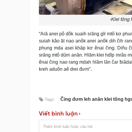
-Klei tông
“Ară anei pô dôk suaih srăng gĭr mtô kơ phu
suiah kâo ăt nao anôk anei anôk dih čih ra
phung mda asei khăp kơ ênai čing. Diñu č
srăng mtô dŭm anăn. Hlăm klei hdĭp mrâo mr
ênai čing nao rang mdah hlăm lăn čar ƀiădah 
kreh aduôn aê drei đưm”.
Čing đưm leh anăn klei tông hg
Tags:
Viết bình luận