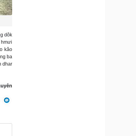
ng dôk
g hmưi
âo kâo
ŏng ba
h dhar
guyên