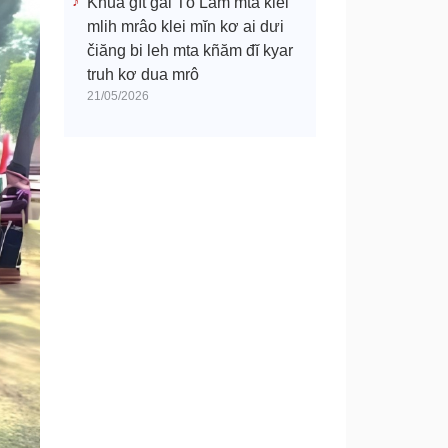
Khua gĭt gai Tô Lâm mtă klei
mlih mrâo klei mĭn kơ ai dưi
čiăng bi leh mta kñăm đĭ kyar
truh kơ dua mrô
21/05/2026