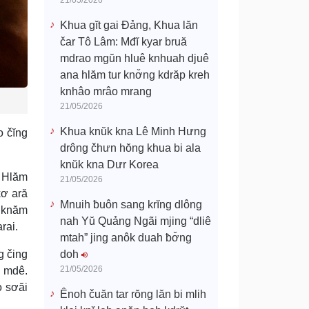
21/05/2026
Khua gĭt gai Đảng, Khua lăn
čar Tô Lâm: Mđĭ kyar bruă
mdrao mgŭn hluê knhuah djuê
ana hlăm tur knơ̆ng kdrăp kreh
knhâo mrâo mrang
21/05/2026
Khua knŭk kna Lê Minh Hưng
o čĭng
drông čhưn hŏng khua bi ala
knŭk kna Dưr Korea
. Hlăm
21/05/2026
kơ ară
Mnuih ƀuôn sang krĭng dlông
, knăm
nah Yŭ Quảng Ngãi mjing “dliê
rai.
mtah” jing anôk duah ƀơ̆ng
g čing
doh
21/05/2026
i mdê.
o sơăi
Ênoh čuăn tar rŏng lăn bi mlih