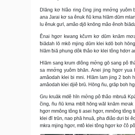
Dlăng kơ hlâo ring čing jing mnơ̆ng yuôm
ana Jarai kơ sa ênuk ñŭ kma hlăm dŭm mlan
lu ênuk gưl, amâo djŏ knŏng mâo ênoh ƀiădah 
Ênai hgơr kwang kčưm kơ dŭm knăm mơak 
ƀiădah lŏ mkŏ mjing dŭm klei kdŏ boh hŏng
hlăm ƀiă phung dôk thâo kơ klei tông hdơr a
Hlăm sang krum dlông mơ̆ng gŏ sang pô th
sa mnơ̆ng yuôm bhăn. Anei jing hgơr yua
amâodah klei bi mni. Hlăm lam jing 2 boh
amâodah klei djiê brŭ. Hŏng ñu, grăp boh 
Gru kruăk mdê hĭn mơ̆ng pô thâo mbruă Kpă
čing, ñu ñŭ kma mbĭt hŏng wăl knăm mơak h
hgơr mmông tông ti asei hgơr, mmông tông t
klei đĭ trŭn, nao phă hnuă, pha điâo dưi bi 
mkra mjing hgơr, mtô klei tông hgơr kơ čô pô