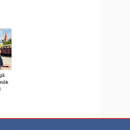
gă
anôk
i