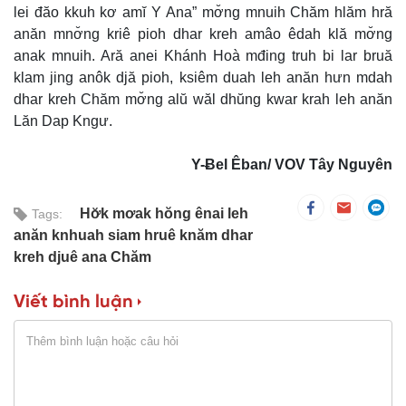
lei đăo kkuh kơ amĭ Y Ana” mơ̆ng mnuih Chăm hlăm hră
anăn mnơ̆ng kriê pioh dhar kreh amâo êdah klă mơ̆ng
anak mnuih. Ară anei Khánh Hoà mđing truh bi lar bruă
klam jing anôk djă pioh, ksiêm duah leh anăn hưn mdah
dhar kreh Chăm mơ̆ng alŭ wăl dhŭng kwar krah leh anăn
Lăn Dap Kngư.
Y-Ƀel Êban/ VOV Tây Nguyên
Hơ̆k mơak hŏng ênai leh
Tags:
anăn knhuah siam hruê knăm dhar
kreh djuê ana Chăm
Viết bình luận