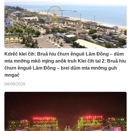
Kdrêč klei čih: Bruă hiu čhưn ênguê Lâm Đồng – dŭm
mta mnơ̆ng mkŏ mjing anôk truh Klei čih tal 2: Bruă hiu
čhưn ênguê Lâm Đồng – brei dŭm mta mnơ̆ng guh
mngač
04/08/2026