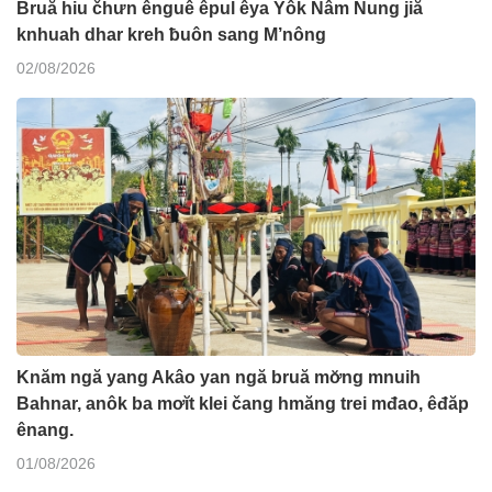
Bruă hiu čhưn ênguê êpul êya Yôk Nâm Nung jiă
knhuah dhar kreh ƀuôn sang M’nông
02/08/2026
Knăm ngă yang Akâo yan ngă bruă mơ̆ng mnuih
Bahnar, anôk ba mơĭt klei čang hmăng trei mđao, êđăp
ênang.
01/08/2026