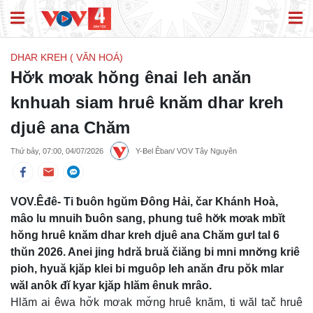
DHAR KREH ( VĂN HOÁ)
Hơ̆k mơak hŏng ênai leh anăn
knhuah siam hruê knăm dhar kreh
djuê ana Chăm
Thứ bảy, 07:00, 04/07/2026
Y-Ƀel Êban/ VOV Tây Nguyên
VOV.Êđê- Ti ƀuôn hgŭm Đông Hải, čar Khánh Hoà,
mâo lu mnuih ƀuôn sang, phung tuê hơ̆k mơak mbĭt
hŏng hruê knăm dhar kreh djuê ana Chăm gưl tal 6
thŭn 2026. Anei jing hdră bruă čiăng bi mni mnơ̆ng kriê
pioh, hyuă kjăp klei bi mguôp leh anăn đru pŏk mlar
wăl anôk đĭ kyar kjăp hlăm ênuk mrâo.
Hlăm ai êwa hơ̆k mơak mơ̆ng hruê knăm, ti wăl tač hruê