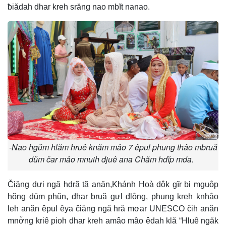
ƀiădah dhar kreh srăng nao mbĭt nanao.
-Nao hgŭm hlăm hruê knăm mâo 7 êpul phung thâo mbruă
dŭm čar mâo mnuih djuê ana Chăm hdĭp mda.
Čiăng dưi ngă hdră tă anăn,Khánh Hoà dôk gĭr bi mguôp
hŏng dŭm phŭn, dhar bruă gưl dlông, phung kreh knhâo
leh anăn êpul êya čiăng ngă hră mơar UNESCO čih anăn
mnơ̆ng kriê pioh dhar kreh amâo mâo êdah klă “Hluê ngăk