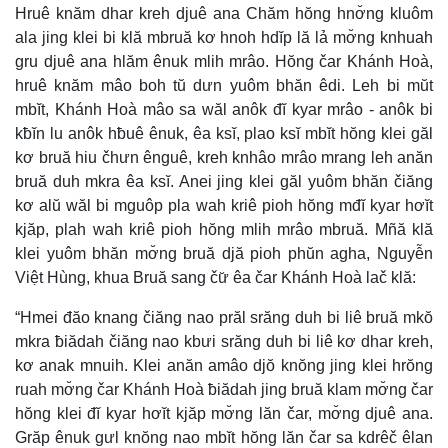
Hruê knăm dhar kreh djuê ana Chăm hŏng hnơ̆ng kluôm
ala jing klei bi klă mbruă kơ hnoh hdĭp lă lả mơ̆ng knhuah
gru djuê ana hlăm ênuk mlih mrâo. Hŏng čar Khánh Hoà,
hruê knăm mâo boh tŭ dưn yuôm bhăn êdi. Leh bi mŭt
mbĭt, Khánh Hoà mâo sa wăl anôk đĭ kyar mrâo - anôk bi
kƀĭn lu anôk hƀuê ênuk, êa ksĭ, plao ksĭ mbĭt hŏng klei găl
kơ bruă hiu čhưn ênguê, kreh knhâo mrâo mrang leh anăn
bruă duh mkra êa ksĭ. Anei jing klei găl yuôm bhăn čiăng
kơ alŭ wăl bi mguôp pla wah kriê pioh hŏng mđĭ kyar hơĭt
kjăp, plah wah kriê pioh hŏng mlih mrâo mbruă. Mñă klă
klei yuôm bhăn mơ̆ng bruă djă pioh phŭn agha, Nguyễn
Việt Hùng, khua Bruă sang čư̆ êa čar Khánh Hoà lač klă:
“Hmei đăo knang čiăng nao prăl srăng duh bi liê bruă mkŏ
mkra ƀiădah čiăng nao kbưi srăng duh bi liê kơ dhar kreh,
kơ anak mnuih. Klei anăn amâo djŏ knŏng jing klei hrŏng
ruah mơ̆ng čar Khánh Hoà ƀiădah jing bruă klam mơ̆ng čar
hŏng klei đĭ kyar hơĭt kjăp mơ̆ng lăn čar, mơ̆ng djuê ana.
Grăp ênuk gưl knŏng nao mbĭt hŏng lăn čar sa kdrêč êlan