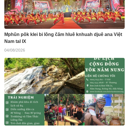
Mphŭn pŏk klei bi lông čăm hluê knhuah djuê ana Việt
Nam tal IX
04/08/2026