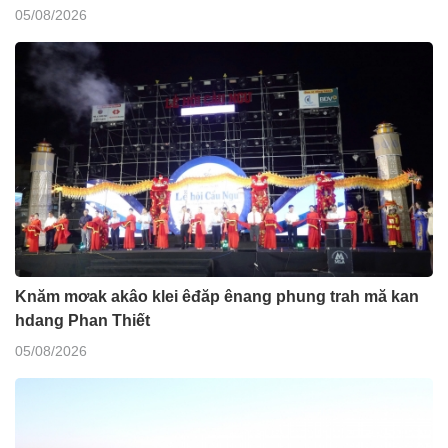
05/08/2026
Knăm mơak akâo klei êđăp ênang phung trah mă kan
hdang Phan Thiết
05/08/2026