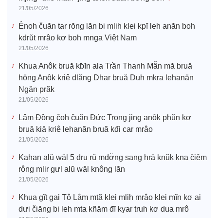
21/05/2026
Ênoh čuăn tar rŏng lăn bi mlih klei kpĭ leh anăn boh
kdrŭt mrâo kơ boh mnga Việt Nam
21/05/2026
Khua Anôk bruă kƀĭn ala Trần Thanh Mẫn mă bruă
hŏng Anôk kriê dlăng Dhar bruă Duh mkra lehanăn
Ngăn prăk
21/05/2026
Lâm Đồng čoh čuăn Đức Trọng jing anôk phŭn kơ
bruă kiă kriê lehanăn bruă kđi car mrâo
21/05/2026
Kahan alŭ wăl 5 đru rŭ mdơ̆ng sang hră knŭk kna čiêm
rông mlir gưl alŭ wăl knông lăn
21/05/2026
Khua gĭt gai Tô Lâm mtă klei mlih mrâo klei mĭn kơ ai
dưi čiăng bi leh mta kñăm đĭ kyar truh kơ dua mrô