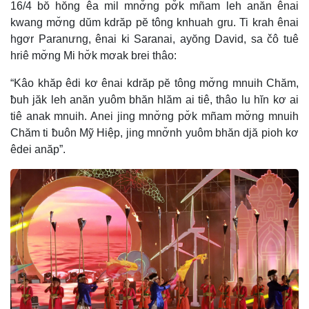
16/4 bŏ hŏng êa mil mnơ̆ng pơ̆k mñam leh anăn ênai
kwang mơ̆ng dŭm kdrăp pĕ tông knhuah gru. Ti krah ênai
hgơr Paranưng, ênai ki Saranai, ayŏng David, sa čô tuê
hriê mơ̆ng Mi hơ̆k mơak brei thâo:
“Kâo khăp êdi kơ ênai kdrăp pĕ tông mơ̆ng mnuih Chăm,
ƀuh jăk leh anăn yuôm bhăn hlăm ai tiê, thâo lu hĭn kơ ai
tiê anak mnuih. Anei jing mnơ̆ng pơ̆k mñam mơ̆ng mnuih
Chăm ti ƀuôn Mỹ Hiệp, jing mnơ̆nh yuôm bhăn djă pioh kơ
êdei anăp”.