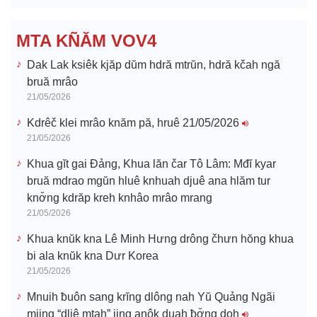
e
MTA KÑĂM VOV4
o
Dak Lak ksiêk kjăp dŭm hdră mtrŭn, hdră kčah ngă
bruă mrâo
21/05/2026
Kdrêč klei mrâo knăm pă, hruê 21/05/2026
21/05/2026
Khua gĭt gai Đảng, Khua lăn čar Tô Lâm: Mđĭ kyar
bruă mdrao mgŭn hluê knhuah djuê ana hlăm tur
knơ̆ng kdrăp kreh knhâo mrâo mrang
21/05/2026
Khua knŭk kna Lê Minh Hưng drông čhưn hŏng khua
bi ala knŭk kna Dưr Korea
21/05/2026
Mnuih ƀuôn sang krĭng dlông nah Yŭ Quảng Ngãi
mjing “dliê mtah” jing anôk duah ƀơ̆ng doh