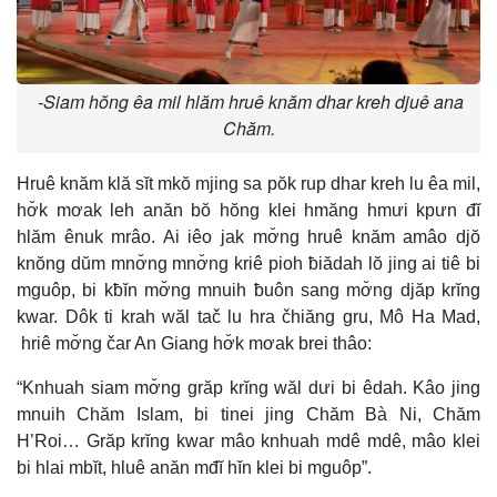
-Siam hŏng êa mil hlăm hruê knăm dhar kreh djuê ana
Chăm.
Hruê knăm klă sĭt mkŏ mjing sa pŏk rup dhar kreh lu êa mil,
hơ̆k mơak leh anăn bŏ hŏng klei hmăng hmưi kpưn đĭ
hlăm ênuk mrâo. Ai iêo jak mơ̆ng hruê knăm amâo djŏ
knŏng dŭm mnơ̆ng mnơ̆ng kriê pioh ƀiădah lŏ jing ai tiê bi
mguôp, bi kƀĭn mơ̆ng mnuih ƀuôn sang mơ̆ng djăp krĭng
kwar. Dôk ti krah wăl tač lu hra čhiăng gru, Mô Ha Mad,
hriê mơ̆ng čar An Giang hơ̆k mơak brei thâo:
“Knhuah siam mơ̆ng grăp krĭng wăl dưi bi êdah. Kâo jing
mnuih Chăm Islam, bi tinei jing Chăm Bà Ni, Chăm
H’Roi… Grăp krĭng kwar mâo knhuah mdê mdê, mâo klei
bi hlai mbĭt, hluê anăn mđĭ hĭn klei bi mguôp”.