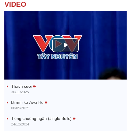
VIDEO
P
l
Tanh bĕ ayong dăm jŭ
a
Thách cưới
y
30/11/2025
V
Bi mni kơ Awa Hô
08/05/2025
i
Tiếng chuông ngân (Jingle Bells)
24/12/2024
d