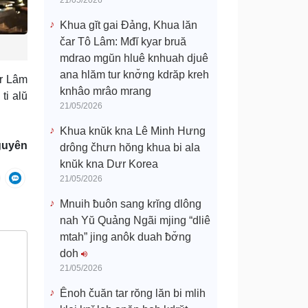
21/05/2026
Khua gĭt gai Đảng, Khua lăn
čar Tô Lâm: Mđĭ kyar bruă
mdrao mgŭn hluê knhuah djuê
ana hlăm tur knơ̆ng kdrăp kreh
ar Lâm
knhâo mrâo mrang
ti alŭ
21/05/2026
Khua knŭk kna Lê Minh Hưng
guyên
drông čhưn hŏng khua bi ala
knŭk kna Dưr Korea
21/05/2026
Mnuih ƀuôn sang krĭng dlông
nah Yŭ Quảng Ngãi mjing “dliê
mtah” jing anôk duah ƀơ̆ng
doh
21/05/2026
Ênoh čuăn tar rŏng lăn bi mlih