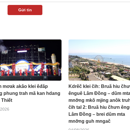
 mơak akâo klei êđăp
Kdrêč klei čih: Bruă hiu čh
g phung trah mă kan hdang
ênguê Lâm Đồng – dŭm mt
 Thiết
mnơ̆ng mkŏ mjing anôk truh
čih tal 2: Bruă hiu čhưn ên
/2026
Lâm Đồng – brei dŭm mta
mnơ̆ng guh mngač