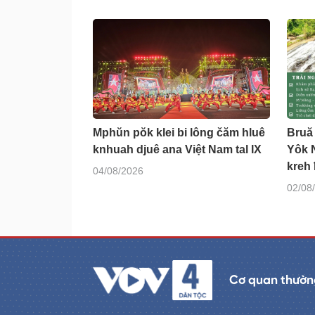
Mphŭn pŏk klei bi lông čăm hluê
Bruă
knhuah djuê ana Việt Nam tal IX
Yôk 
kreh
04/08/2026
02/08
Cơ quan thường