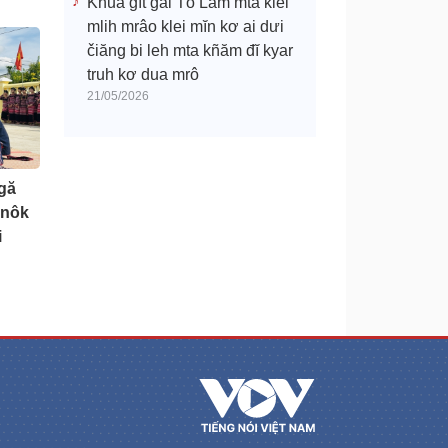
Khua gĭt gai Tô Lâm mtă klei
mlih mrâo klei mĭn kơ ai dưi
čiăng bi leh mta kñăm đĭ kyar
truh kơ dua mrô
21/05/2026
gă
anôk
i