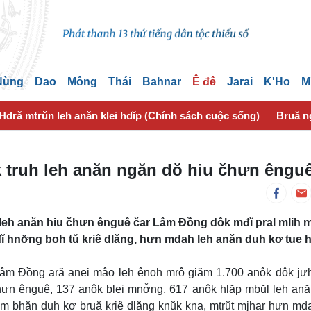
 Nùng
Dao
Mông
Thái
Bahnar
Ê đê
Jarai
K'Ho
M
Hdră mtrŭn leh anăn klei hdĭp (Chính sách cuộc sống)
Bruă n
truh leh anăn ngăn dŏ hiu čhưn êngu
 leh anăn hiu čhưn ênguê čar Lâm Đồng dôk mđĭ pral mlih m
 hnơ̆ng boh tŭ kriê dlăng, hưn mdah leh anăn duh kơ tue h
âm Đồng ară anei mâo leh ênoh mrô giăm 1.700 anôk dôk jư
hưn ênguê, 137 anôk blei mnơ̆ng, 617 anôk hlăp mbŭl leh an
uôm bhăn duh kơ bruă kriê dlăng knŭk kna, mtrŭt mjhar hưn md