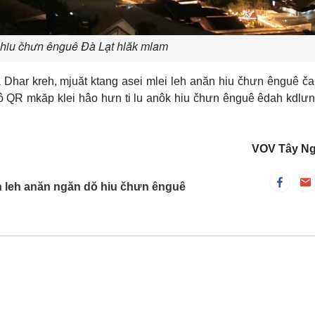
 hiu čhưn ênguê Đà Lạt hlăk mlam
 Dhar kreh, mjuăt ktang asei mlei leh anăn hiu čhưn ênguê č
rô QR mkăp klei hâo hưn ti lu anôk hiu čhưn ênguê êdah kdlưn 
VOV Tây N
 leh anăn ngăn dŏ hiu čhưn ênguê