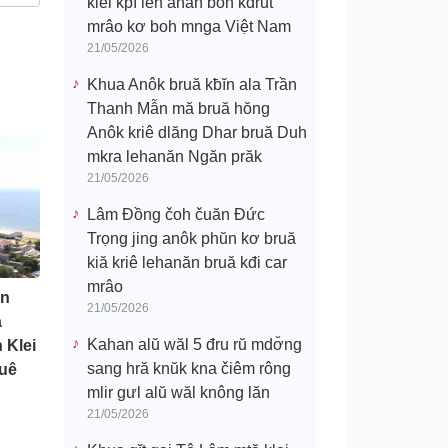
klei kpĭ leh anăn boh kdrŭt
mrâo kơ boh mnga Việt Nam
21/05/2026
Khua Anôk bruă kƀĭn ala Trần
Thanh Mẫn mă bruă hŏng
Anôk kriê dlăng Dhar bruă Duh
mkra lehanăn Ngăn prăk
21/05/2026
Lâm Đồng čoh čuăn Đức
Trọng jing anôk phŭn kơ bruă
kiă kriê lehanăn bruă kđi car
mrâo
ưn
21/05/2026
a
Kahan alŭ wăl 5 đru rŭ mdơ̆ng
 Klei
sang hră knŭk kna čiêm rông
guê
mlir gưl alŭ wăl knông lăn
21/05/2026