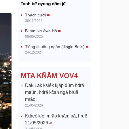
a
Tanh bĕ ayong dăm jŭ
y
Thách cưới
30/11/2025
V
Bi mni kơ Awa Hô
08/05/2025
i
Tiếng chuông ngân (Jingle Bells)
d
24/12/2024
e
MTA KÑĂM VOV4
o
Dak Lak ksiêk kjăp dŭm hdră
mtrŭn, hdră kčah ngă bruă
mrâo
21/05/2026
Kdrêč klei mrâo knăm pă, hruê
21/05/2026