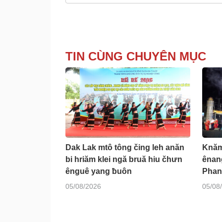
TIN CÙNG CHUYÊN MỤC
Dak Lak mtô tông čing leh anăn
Knăm
bi hriăm klei ngă bruă hiu čhưn
ênan
ênguê yang ƀuôn
Phan
05/08/2026
05/08