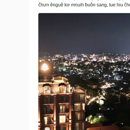
čhưn ênguê kơ mnuih ƀuôn sang, tue hiu čh