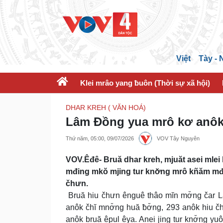
Việt
Tày -
Klei mrâo yang ƀuôn (Thời sự xã hội)
DHAR KREH ( VĂN HOÁ)
Lâm Đồng yua mrô kơ anôk 
Thứ năm, 05:00, 09/07/2026
VOV Tây Nguyên
VOV.Êđê- Bruă dhar kreh, mjuăt asei mlei
mđing mkŏ mjing tur knơ̆ng mrô kñăm mđĭ
čhưn.
Bruă hiu čhưn ênguê thâo mĭn mơ̆ng čar L
anôk čhĭ mnơ̆ng huă ƀơ̆ng, 293 anôk hiu č
anôk bruă êpul êya. Anei jing tur knơ̆ng y