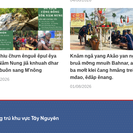
04/08/2026
 hiu čhưn ênguê êpul êya
Knăm ngă yang Akâo yan n
Nâm Nung jiă knhuah dhar
bruă mơ̆ng mnuih Bahnar, 
 ƀuôn sang M’nông
ba mơĭt klei čang hmăng tre
mđao, êđăp ênang.
/2026
01/08/2026
 trú khu vực Tây Nguyên