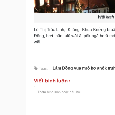
Wăl krah
Lê Thị Trúc Linh, K’iăng Khua Knơ̆ng bruă
Đồng, brei thâo, alŭ wăl ăt pŏk ngă hdră m
wăl.
Lâm Đồng yua mrô kơ anôk truh
Tags:
Viết bình luận