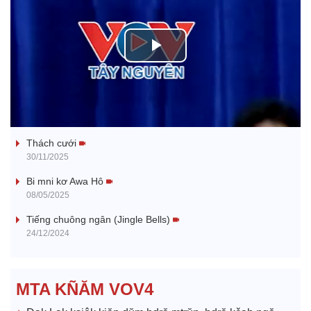
P
l
Tanh bĕ ayong dăm jŭ
a
Thách cưới
y
30/11/2025
V
Bi mni kơ Awa Hô
08/05/2025
i
Tiếng chuông ngân (Jingle Bells)
24/12/2024
d
e
MTA KÑĂM VOV4