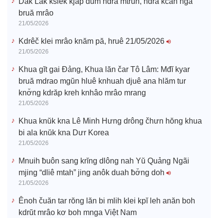
o
Dak Lak ksiêk kjăp dŭm hdră mtrŭn, hdră kčah ngă
bruă mrâo
21/05/2026
Kdrêč klei mrâo knăm pă, hruê 21/05/2026
21/05/2026
Khua gĭt gai Đảng, Khua lăn čar Tô Lâm: Mđĭ kyar
bruă mdrao mgŭn hluê knhuah djuê ana hlăm tur
knơ̆ng kdrăp kreh knhâo mrâo mrang
21/05/2026
Khua knŭk kna Lê Minh Hưng drông čhưn hŏng khua
bi ala knŭk kna Dưr Korea
21/05/2026
Mnuih ƀuôn sang krĭng dlông nah Yŭ Quảng Ngãi
mjing “dliê mtah” jing anôk duah ƀơ̆ng doh
21/05/2026
Ênoh čuăn tar rŏng lăn bi mlih klei kpĭ leh anăn boh
kdrŭt mrâo kơ boh mnga Việt Nam