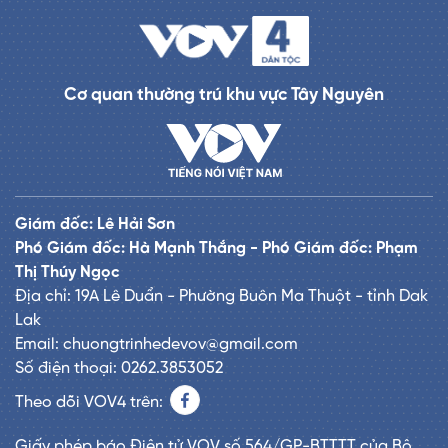
Cơ quan thường trú khu vực Tây Nguyên
Giám đốc: Lê Hải Sơn
Phó Giám đốc: Hà Mạnh Thắng - Phó Giám đốc: Phạm
Thị Thúy Ngọc
Địa chỉ: 19A Lê Duẩn - Phường Buôn Ma Thuột - tỉnh Dak
Lak
Email: chuongtrinhedevov@gmail.com
Số điện thoại: 0262.3853052
Theo dõi VOV4 trên:
Giấy phép báo Điện tử VOV số 564/GP-BTTTT của Bộ