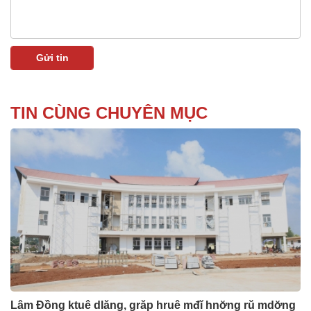
TIN CÙNG CHUYÊN MỤC
Lâm Đồng ktuê dlăng, grăp hruê mđĭ hnơ̆ng rŭ mdơ̆ng