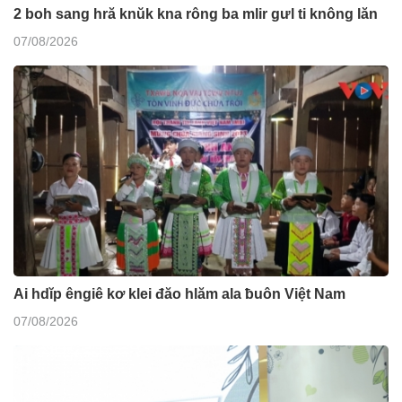
2 boh sang hră knŭk kna rông ba mlir gưl ti knông lăn
07/08/2026
Ai hdĭp êngiê kơ klei đăo hlăm ala ƀuôn Việt Nam
07/08/2026