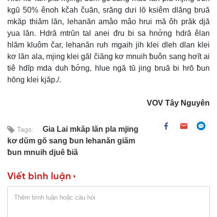
kgŭ 50% ênoh kčah čuăn, srăng dưi lŏ ksiêm dlăng bruă
mkăp thiăm lăn, lehanăn amâo mâo hrui mă ôh prăk djă
yua lăn. Hdră mtrŭn tal anei đru bi sa hnơ̆ng hdră êlan
hlăm kluôm čar, lehanăn ruh mgaih jih klei dleh dlan klei
kơ lăn ala, mjing klei găl čiăng kơ mnuih ƀuôn sang hơĭt ai
tiê hdĭp mda duh ƀơ̆ng, hlue ngă tŭ jing bruă bi hrŏ ƀun
hŏng klei kjăp./.
VOV Tây Nguyên
Gia Lai mkăp lăn pla mjing
Tags:
kơ dŭm gŏ sang ƀun lehanăn giăm
ƀun mnuih djuê ƀiă
Viết bình luận