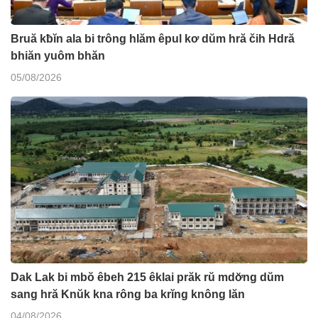
Bruă kƀĭn ala bi trông hlăm êpul kơ dŭm hră čih Hdră
bhiăn yuôm bhăn
05/08/2026
Dak Lak bi mbŏ êbeh 215 êklai prăk rŭ mdơ̆ng dŭm
sang hră Knŭk kna rông ba krĭng knông lăn
04/08/2026