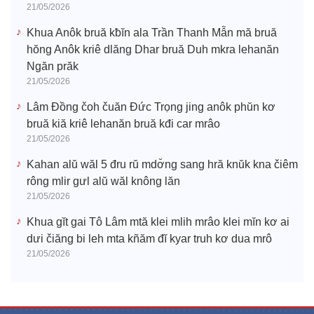
21/05/2026
Khua Anôk bruă kƀĭn ala Trần Thanh Mẫn mă bruă
hŏng Anôk kriê dlăng Dhar bruă Duh mkra lehanăn
Ngăn prăk
21/05/2026
Lâm Đồng čoh čuăn Đức Trọng jing anôk phŭn kơ
bruă kiă kriê lehanăn bruă kđi car mrâo
21/05/2026
Kahan alŭ wăl 5 đru rŭ mdơ̆ng sang hră knŭk kna čiêm
rông mlir gưl alŭ wăl knông lăn
21/05/2026
Khua gĭt gai Tô Lâm mtă klei mlih mrâo klei mĭn kơ ai
dưi čiăng bi leh mta kñăm đĭ kyar truh kơ dua mrô
21/05/2026