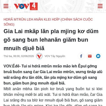
HDRĂ MTRŬN LEH ANĂN KLEI HDĬP (CHÍNH SÁCH CUỘC
SỐNG)
Gia Lai mkăp lăn pla mjing kơ dŭm
gŏ sang ƀun lehanăn giăm ƀun
mnuih djuê ƀiă
Thứ ba, 06:00, 02/06/2026
VOV Tây Nguyên
VOV.Ểđê- Tui si hdră mtrŭn mrâo mâo leh Êpul gơ̆ng
bruă ƀuôn sang čar Gia Lai mrâo mtrŭn, wưng tinăp alŭ
wăl srăng đru lăn dôk, lăn pla mjing kơ dŭm gŏ sang
ƀun, giăm ƀun jing mnuih djuê ƀiă.
Mbĭt anăn mbha lăn pioh kơ bruă yang ƀuôn tui si klei
bhiăn mơ̆ng mdê bi alŭ wăl. Tui si hdră êlan mrâo, čar Gia
Lai srăng đru sa blư̆ kơ mnuih djuê ƀiă ƀun, gŏ sang giăm
ƀun kƀah lăn pla mjing. Klei kơ lăn dôk, dŭm gŏ sang ka