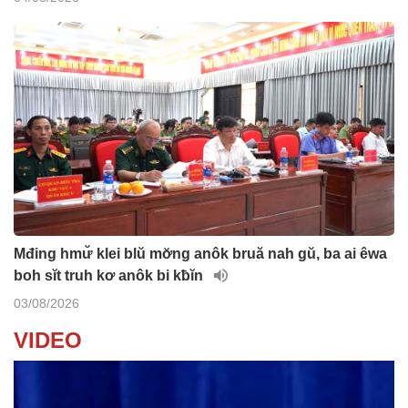
Mđing hmư̆ klei blŭ mơ̆ng anôk bruă nah gŭ, ba ai êwa
boh sĭt truh kơ anôk bi kƀĭn
03/08/2026
VIDEO