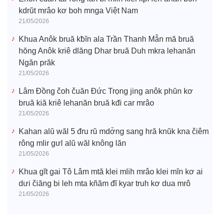
kdrŭt mrâo kơ boh mnga Việt Nam
21/05/2026
Khua Anôk bruă kƀĭn ala Trần Thanh Mẫn mă bruă
hŏng Anôk kriê dlăng Dhar bruă Duh mkra lehanăn
Ngăn prăk
21/05/2026
Lâm Đồng čoh čuăn Đức Trọng jing anôk phŭn kơ
bruă kiă kriê lehanăn bruă kđi car mrâo
21/05/2026
Kahan alŭ wăl 5 đru rŭ mdơ̆ng sang hră knŭk kna čiêm
rông mlir gưl alŭ wăl knông lăn
21/05/2026
Khua gĭt gai Tô Lâm mtă klei mlih mrâo klei mĭn kơ ai
dưi čiăng bi leh mta kñăm đĭ kyar truh kơ dua mrô
21/05/2026