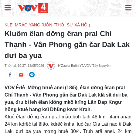
KLEI MRÂO YANG [UÔN (THỜI SỰ XÃ HỘI)
Kluôm êlan dơ̆ng êran pral Chí
Thạnh - Vân Phong găn čar Dak Lak
dưi ba yua
Thứ hai, 10:37, 18/05/2026
H'Zawut Ƀuôn Yă/VOV Tây Nguyên
VOV.Êđê- Mơ̆ng hruê anei (18/5), êlan dơ̆ng êran pral
Chí Thạnh - Vân Phong găn čar Dak Lak klă sĭt dưi ba
yua, đru bi leh êlan klông mkŏ krĭng Lăn Dap Kngư
hŏng ktuê hang ksĭ Dhŭng kwar Krah.
Ktuê êlan dơ̆ng êran pral mâo boh taih 48 km, hlăm anăn
24 km kdrêč tal êlâo, kdrêč knhal tuč čar Gia Lai nao ti Dak
Lak, dưi ba yua mơ̆ng hruê 30/4. Truh ară anei. 24 km