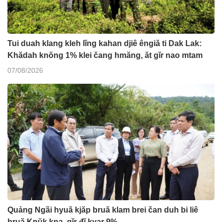
Tui duah klang kleh lĭng kahan djiê êngiă ti Dak Lak:
Khădah knŏng 1% klei čang hmăng, ăt gĭr nao mtam
07/08/2026
Quảng Ngãi hyuă kjăp bruă klam brei čan duh bi liê
bruă Knŭk kna, gĭr đĭ kyar 9%