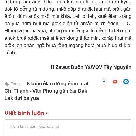
mdơ̆ng, ară anei hdră bruă ka mă ôh prăk găn êrô kyua
dôk lŏ dơ̆ng rŭ mdơ̆ng, mkŏ dăp 5 anôk hrui mă prăk găn
êrô ti dŭm anôk mkŏ mŭt kbiă. Leh bi leh, ktuê êlan srăng
ba yua hdră hrui mă prăk điện tử amâo mjưh êdeh ETC.
Hlăm wưng ba yua, phung rŭ mdơ̆ng ăt lŏ dơ̆ng bi leh dŭm
anôk bruă adôk msĕ si êlan klông thâo mĭn, kdrăp hrui mă
prăk leh anăn ngă bruă răng mgang hdră bruă hlue si klei
kčah.
H'Zawut Ƀuôn Yă/VOV Tây Nguyên
Kluôm êlan dơ̆ng êran pral
Tags:
Chí Thạnh - Vân Phong găn čar Dak
Lak dưi ba yua
Viết bình luận