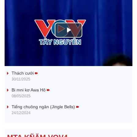
P
l
Tanh bĕ ayong dăm jŭ
a
Thách cưới
y
30/11/2025
V
Bi mni kơ Awa Hô
08/05/2025
i
Tiếng chuông ngân (Jingle Bells)
24/12/2024
d
e