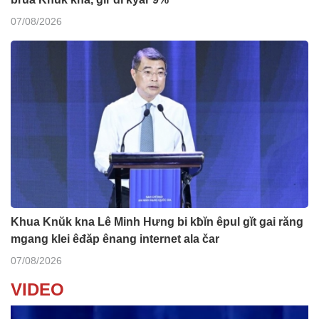
07/08/2026
Khua Knŭk kna Lê Minh Hưng bi kƀĭn êpul gĭt gai răng
mgang klei êđăp ênang internet ala čar
07/08/2026
VIDEO