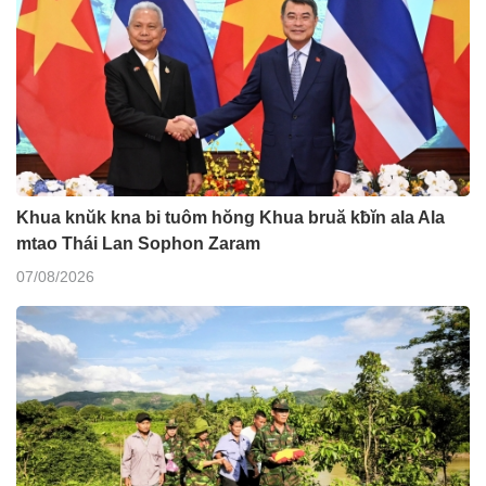
Khua knŭk kna bi tuôm hŏng Khua bruă kƀĭn ala Ala
mtao Thái Lan Sophon Zaram
07/08/2026