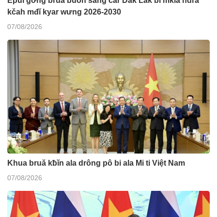
Êpul gơ̆ng bruă ƀuôn sang čar Dak Lak bi mklă hdră
kčah mđĭ kyar wưng 2026-2030
07/08/2026
Khua bruă kƀĭn ala drông pô bi ala Mi ti Việt Nam
07/08/2026