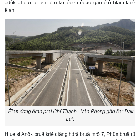
adôk ăt dưi bi leh, đru kơ êdeh êdâo găn êrô hlăm ktuê
êlan.
-Êlan dơ̆ng êran pral Chí Thạnh - Vân Phong găn čar Dak
Lak
Hlue si Anôk bruă kriê dlăng hdră bruă mrô 7, Phŭn bruă rŭ