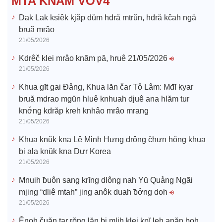
MTA KÑĂM VOV4
o
Dak Lak ksiêk kjăp dŭm hdră mtrŭn, hdră kčah ngă
bruă mrâo
21/05/2026
Kdrêč klei mrâo knăm pă, hruê 21/05/2026
21/05/2026
Khua gĭt gai Đảng, Khua lăn čar Tô Lâm: Mđĭ kyar
bruă mdrao mgŭn hluê knhuah djuê ana hlăm tur
knơ̆ng kdrăp kreh knhâo mrâo mrang
21/05/2026
Khua knŭk kna Lê Minh Hưng drông čhưn hŏng khua
bi ala knŭk kna Dưr Korea
21/05/2026
Mnuih ƀuôn sang krĭng dlông nah Yŭ Quảng Ngãi
mjing “dliê mtah” jing anôk duah ƀơ̆ng doh
21/05/2026
Ênoh čuăn tar rŏng lăn bi mlih klei kpĭ leh anăn boh