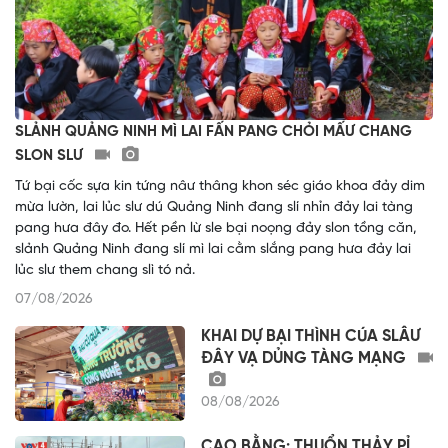
SLẢNH QUẢNG NINH MÌ LAI FẤN PANG CHỎI MẤƯ CHANG
SLON SLƯ
Tứ bại cốc sựa kin tứng nâư thâng khon séc giáo khoa đảy dim
mừa lườn, lai lủc slư dú Quảng Ninh đang slí nhỉn đảy lai tàng
pang hưa đây đo. Hết pền lừ sle bại noọng đảy slon tồng căn,
slảnh Quảng Ninh đang slí mì lai cằm slắng pang hưa đảy lai
lủc slư them chang slì tó nả.
07/08/2026
KHAI DỰ BẠI THÌNH CÚA SLÂƯ
ĐÂY VẠ DỦNG TÀNG MẠNG
08/08/2026
CAO BẰNG: THUỔN THẢY PỈ