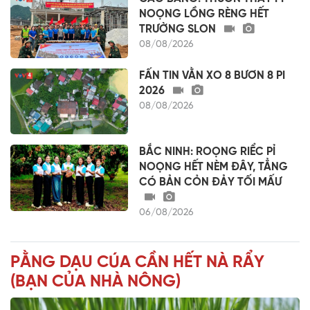
NOỌNG LỒNG RÈNG HẾT
TRƯỜNG SLON
08/08/2026
FẤN TIN VẰN XO 8 BƯƠN 8 PI
2026
08/08/2026
BẮC NINH: ROỌNG RIỂC PỈ
NOỌNG HẾT NÈM ĐÂY, TẲNG
CÓ BẢN CỎN ĐẢY TỐI MẤƯ
06/08/2026
PẰNG DẠU CÚA CẦN HẾT NÀ RẨY
(BẠN CỦA NHÀ NÔNG)