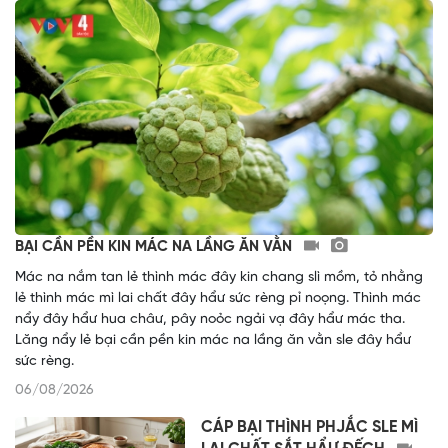
BẠI CẦN PỀN KIN MÁC NA LẦNG ĂN VẰN
Mác na nắm tan lẻ thình mác đây kin chang slì mồm, tỏ nhằng
lẻ thình mác mì lai chất đây hẩư sức rèng pỉ noọng. Thình mác
nẩy đây hẩư hua châư, pây noỏc ngải vạ đây hẩư mác tha.
Lăng nẩy lẻ bại cần pền kin mác na lầng ăn vằn sle đây hẩư
sức rèng.
06/08/2026
CÁP BẠI THÌNH PHJẮC SLE MÌ