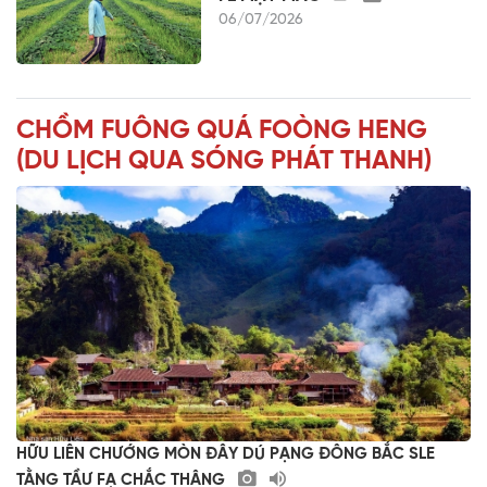
06/07/2026
CHỒM FUÔNG QUÁ FOÒNG HENG
(DU LỊCH QUA SÓNG PHÁT THANH)
HỮU LIÊN CHƯỚNG MÒN ĐÂY DÚ PẠNG ĐÔNG BẮC SLE
TẰNG TẦƯ FẠ CHẮC THÂNG