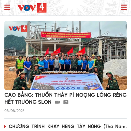
CAO BẰNG: THUỔN THẢY PỈ NOỌNG LỒNG RÈNG
HẾT TRƯỜNG SLON
08/08/2026
CHƯƠNG TRÌNH KHAY HENG TÀY NÙNG (Thứ Năm,