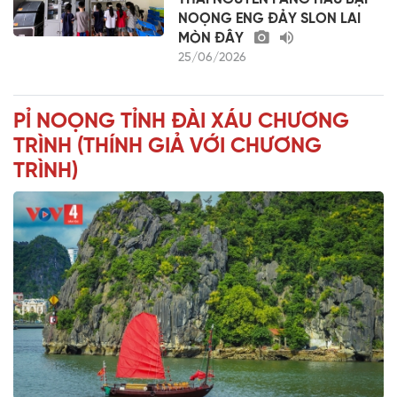
NOỌNG ENG ĐẢY SLON LAI
MÒN ĐÂY
25/06/2026
PỈ NOỌNG TỈNH ĐÀI XÁU CHƯƠNG
TRÌNH (THÍNH GIẢ VỚI CHƯƠNG
TRÌNH)