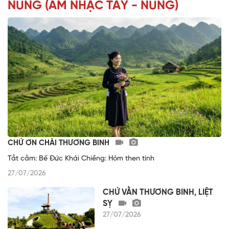
NÙNG (ÂM NHẠC TÀY - NÙNG)
CHỨ ƠN CHÀI THƯƠNG BINH
Tẳt cằm: Bế Đức Khải Chiềng: Hỏm then tính
27/07/2026
CHỨ VẰN THƯƠNG BINH, LIỆT
SỴ
27/07/2026