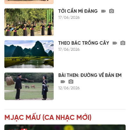
TỞI CẦN MÌ ĐẢNG
17/06/2026
THEO BÁC TRỒNG CÂY
17/06/2026
BÀI THEN: ĐƯỜNG VỀ BẢN EM
12/06/2026
MJẠC MẤƯ (CA NHẠC MỚI)