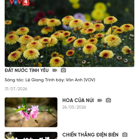
ĐẤT NƯỚC TÌNH YÊU
Sáng tác: Lệ Giang Trình bày: Vân Anh (VOV)
31/07/2026
HOA CỦA NÚI
26/05/2026
CHIẾN THẮNG ĐIỆN BIÊN