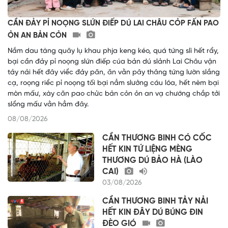
CẦN ĐẢY PỈ NOỌNG SLỨN ĐIẾP DÚ LAI CHÂU CỎP FẤN PAO
ỎN AN BẢN CỎN
Nắm dau tàng quây lụ khau phja keng kéo, quá tứng slì hết rẩy,
bại cần đảy pỉ noọng slứn điếp cúa bản dú slảnh Lai Châu vận
tảy nải hết đây viểc đảy păn, ăn vằn pây thâng tứng lườn slắng
cạ, roọng riểc pỉ noọng tối bại nẳm slưởng cáu lóa, hết nèm bại
mòn mấư, xày căn pao chửc bản cỏn ỏn an vạ chướng chắp tởi
slổng mấư vằn hẳm đây.
08/08/2026
CẦN THƯƠNG BINH CÓ CỐC
HẾT KIN TỨ LIỆNG MÈNG
THƯƠNG DÚ BẢO HÀ (LÀO
CAI)
03/08/2026
CẦN THƯƠNG BINH TẢY NẢI
HẾT KIN ĐÂY DÚ BÚNG ĐIN
ĐÈO GIÓ