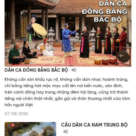
DÂN CA ĐỒNG BẰNG BẮC BỘ
Không cần sân khấu rực rỡ, không cần dàn nhạc hoành tráng,
chỉ bằng tiếng hát mộc mạc cất lên nơi bến nước, sân đình,
trên cánh đồng hay trong những đêm hội làng, cũng trở thành
tiếng nói chân thật nhất, gần gũi và thân thương nhất của tâm
hồn người Việt
07/08/2026
CÂU DÂN CA NAM TRUNG BỘ