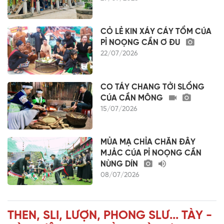
CỎ LẺ KIN XÁY CÁY TỔM CÚA
PỈ NOỌNG CẦN Ơ ĐU
22/07/2026
CO TÁY CHANG TỞI SLỔNG
CÚA CẦN MÔNG
15/07/2026
MỦA MẠ CHỈA CHĂN ĐÂY
MJẢC CÚA PỈ NOỌNG CẦN
NÙNG DÍN
08/07/2026
THEN, SLI, LƯỢN, PHONG SLƯ... TÀY -