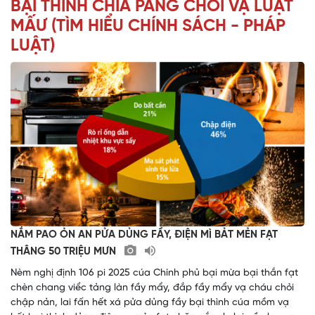
BẠI THÌNH CHỈA PANG CHỎI VẠ LUẬT
MẤƯ (TÌM HIỂU CHÍNH SÁCH - PHÁP
LUẬT)
NẮM PAO ỎN AN PỬA DỦNG FẦY, ĐIỆN MÌ BẢT MẺN FẠT
THÂNG 50 TRIỆU MƯN
Nèm nghị định 106 pi 2025 cúa Chính phủ bại mừa bại thắn fạt
chèn chang viểc tảng làn fầy mẩy, đắp fầy mẩy vạ cháu chỏi
chập nản, lai fấn hết xá pửa dủng fầy bại thình cúa mồm vạ