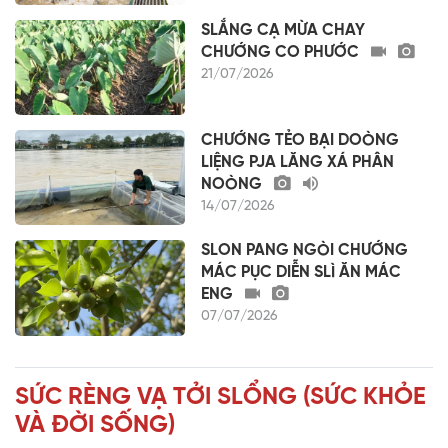
SLẮNG CẠ MỪA CHAY
CHƯỚNG CO PHƯỚC
21/07/2026
CHƯỚNG TẺO BẠI DOÒNG
LIỆNG PJA LĂNG XÁ PHÂN
NOÒNG
14/07/2026
SLON PANG NGÒI CHƯỚNG
MÁC PỤC DIỄN SLÌ ĂN MÁC
ENG
07/07/2026
SỨC RÈNG VẠ TỞI SLỔNG (SỨC KHỎE
VÀ ĐỜI SỐNG)