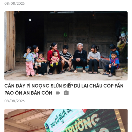
08/08/2026
CẦN ĐẢY PỈ NOỌNG SLỨN ĐIẾP DÚ LAI CHÂU CỎP FẤN
PAO ỎN AN BẢN CỎN
08/08/2026