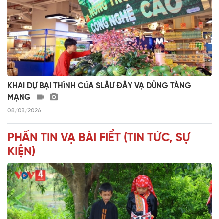
KHAI DỰ BẠI THÌNH CÚA SLÂƯ ĐÂY VẠ DỦNG TÀNG
MẠNG
08/08/2026
PHẤN TIN VẠ BÀI FIỂT (TIN TỨC, SỰ
KIỆN)