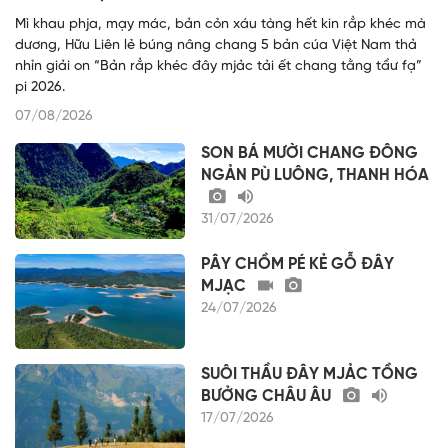
Mì khau phja, mạy mác, bản cỏn xáu tàng hết kin rẳp khéc mà
dương, Hữu Liên lẻ búng nâng chang 5 bản cúa Việt Nam thả
nhỉn giải on “Bản rẳp khéc đây mjảc tải ết chang tằng tẩư fạ”
pi 2026.
07/08/2026
SON BÁ MƯỜI CHANG ĐÔNG
NGẢN PÙ LUÔNG, THANH HÓA
31/07/2026
PÂY CHỒM PÉ KẺ GỖ ĐÂY
MJẠC
24/07/2026
SUÔI THẦU ĐÂY MJẢC TỒNG
BƯỞNG CHÂU ÂU
17/07/2026