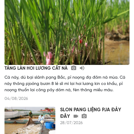
TẢNG LÀN HOI LƯƠNG CẮT NÀ
Cà này, dú bại slảnh pạng Bắc, pỉ noọng đạ đăm nà mùa. Cà
này thâng pjoỏng bươn 8 lẻ slì mì lai hoi lương kin co khẩu, pỉ
noọng thuổn lai công pây dỏm nà, fèn thâng miều mảu.
04/08/2026
SLON PANG LIỆNG PJA ĐẢY
ĐÂY
28/07/2026