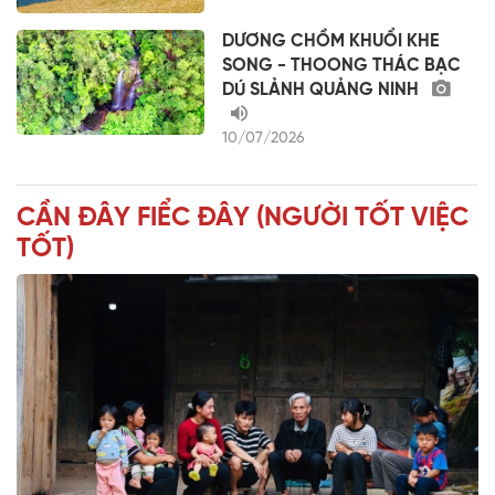
DƯƠNG CHỒM KHUỔI KHE
SONG - THOONG THÁC BẠC
DÚ SLẢNH QUẢNG NINH
10/07/2026
CẦN ĐÂY FIỂC ĐÂY (NGƯỜI TỐT VIỆC
TỐT)