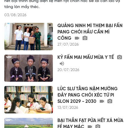
hết bại thình dủng điện xẹ mẻn fạt chăn nắc sle lai cần lao vạ
tảng làn mẩy théc.
03/08/2026
QUẢNG NINH MÌ THEM BẠI FẤN
PANG CHỎI HẨƯ CẦN MÌ
CÔNG
27/07/2026
KỶ FẤN MAI MẤƯ MỪA Y TẾ
20/07/2026
LỦC SLƯ TẰNG NẶM MƯỜNG
ĐẢY PANG CHỎI XÉC TỨ PI
SLON 2029 - 2030
13/07/2026
BẠI THẮN FẠT PỬA HẾT XÁ MỪA
FẺ MẠY MÁC