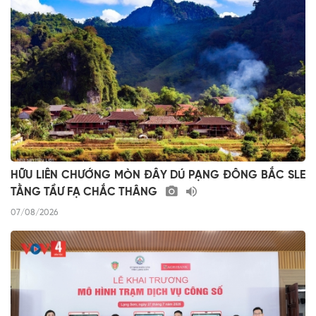
HỮU LIÊN CHƯỚNG MÒN ĐÂY DÚ PẠNG ĐÔNG BẮC SLE
TẰNG TẦƯ FẠ CHẮC THÂNG
07/08/2026