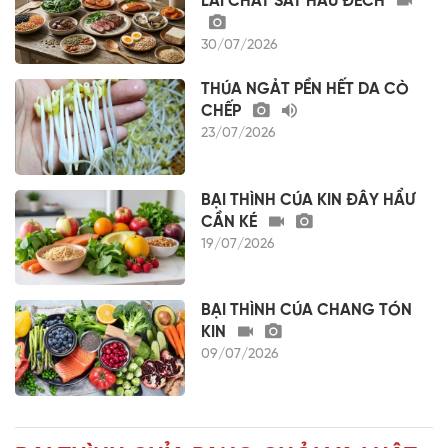
LAI CHẤT SẮT HẨƯ ĐẾCH
30/07/2026
THÚA NGẢT PỀN HẾT DA CÒ
CHẾP
23/07/2026
BẠI THÌNH CÚA KIN ĐÂY HẨƯ
CẦN KÉ
19/07/2026
BẠI THÌNH CÚA CHANG TÓN
KIN
09/07/2026