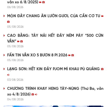
vằn xo 6/8/2025)
06/08/2026
MÒN ĐÂY CHANG ĂN LƯỜN GƯƠL CÚA CẦN CƠ TU
05/08/2026
CAO BẰNG: TẢY NẢI HẾT ĐÂY NÈM PÀY “500 CỪN
VẰN”
05/08/2026
FẤN TIN VẰN XO 5 BƯƠN 8 PI 2026
05/08/2026
LẠNG SƠN: HẾT KIN ĐÂY PJOM MÌ KHAU PÙ QUẢNG
03/08/2026
CHƯƠNG TRÌNH KHAY HENG TÀY-NÙNG (Thứ Ba, vằn
xo 4/8/2026)
04/08/2026