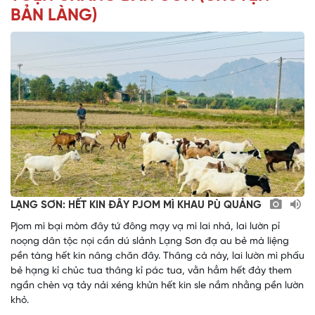
BẢN LÀNG)
LẠNG SƠN: HẾT KIN ĐÂY PJOM MÌ KHAU PÙ QUẢNG
Pjom mì bại mòm đây tứ đông mạy vạ mì lai nhả, lai lườn pỉ
noọng dân tộc nọi cần dú slảnh Lạng Sơn đạ au bẻ mà liệng
pền tàng hết kin nâng chăn đây. Thâng cà này, lai lườn mì phấu
bẻ hạng kỉ chủc tua thâng kỉ pác tua, vằn hẳm hết đảy them
ngần chèn vạ tảy nải xéng khửn hết kin sle nắm nhằng pền lườn
khỏ.