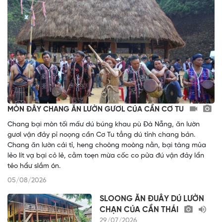
MÒN ĐÂY CHANG ĂN LƯỜN GƯƠL CÚA CẦN CƠ TU
Chang bại mòn tối mấư dú búng khau pù Đà Nẵng, ăn lườn
gươl vận đảy pỉ noọng cần Cơ Tu tẳng dú tỉnh chang bản.
Chang ăn lườn cải tỉ, heng choòng moòng nằn, bại tàng mủa
lẻo lít vạ bại cỏ lẻ, cằm toẹn mừa cốc co pửa đú vận đảy lẩn
tẻo hẩư slắm ón.
05/08/2026
SLOONG ĂN ĐUÂY DÚ LƯỜN
CHẠN CÚA CẦN THÁI
29/07/2026