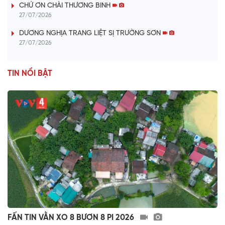
V
CHỨ ƠN CHÀI THƯƠNG BINH
27/07/2026
i
DƯƠNG NGHỊA TRANG LIỆT SỊ TRƯỜNG SƠN
27/07/2026
d
e
TIN NỔI BẬT
o
FẤN TIN VẰN XO 8 BƯƠN 8 PI 2026