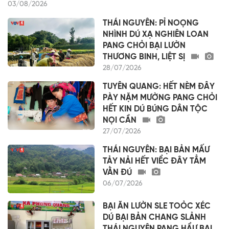
03/08/2026
THÁI NGUYÊN: PỈ NOỌNG
NHÌNH DÚ XẠ NGHIÊN LOAN
PANG CHỎI BẠI LƯỜN
THƯƠNG BINH, LIỆT SỊ
28/07/2026
TUYÊN QUANG: HẾT NÈM ĐÂY
PÀY NẶM MƯỜNG PANG CHỎI
HẾT KIN DÚ BÚNG DÂN TỘC
NỌI CẦN
27/07/2026
THÁI NGUYÊN: BẠI BẢN MẤƯ
TẢY NẢI HẾT VIỂC ĐÂY TẲM
VẰN ĐÚ
06/07/2026
BẠI ĂN LƯỜN SLE TOỎC XÉC
DÚ BẠI BẢN CHANG SLẢNH
THÁI NGUYÊN PANG HẨƯ BẠI