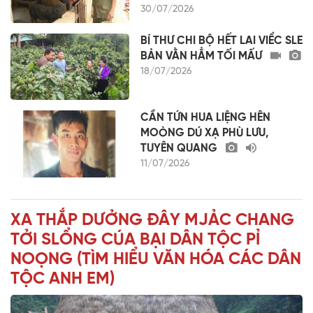
30/07/2026
BÍ THƯ CHI BỘ HẾT LAI VIỂC SLE
BẢN VẰN HẲM TỐI MẤƯ
18/07/2026
CẦN TỨN HUA LIỆNG HÊN
MOÒNG DÚ XẠ PHÙ LƯU,
TUYÊN QUANG
11/07/2026
XA THẮP DƯỞNG ĐÂY MJẢC CHANG
TỞI SLỔNG CÚA BẠI DÂN TỘC PỈ
NOỌNG (TÌM HIỂU VĂN HÓA CÁC DÂN
TỘC ANH EM)