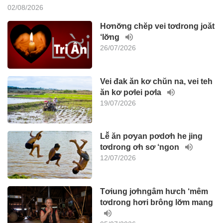
02/08/2026
Hơnơ̆ng chĕp vei tơdrong joăt
‘lơ̆ng
26/07/2026
Vei đak ăn kơ chŭn na, vei teh
ăn kơ pơlei pơla
19/07/2026
Lê̆ ăn pơyan pơdơh he jing
tơdrong ơh sơ ‘ngon
12/07/2026
Tơiung jơhngâm hưch ‘mêm
tơdrong hơri brông lơ̆m mang