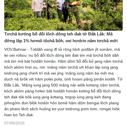
Tơchă kơting ƀô̆ đô̆i lôch dŏng teh đak tơ̆ Đắk Lắk: Mă
đơ̆ng lăp 1% hơmŏ tôchă ƀôh, oei hơdrin năm tơchă mơ̆i
VOV.Bahnar - Tơblăh vang đĭ tơ̆ rŏng hloh pơđăm jĭt sơnăm, mă
lei oei rơbou ‘nu ƀô̆ đô̆i lôch dŏng teh đak tim mă tơchă ƀôh dăh
mă tim mă băt hơdăh hơnăn. Hăm dôm ƀô̆ đô̆i bơ̆ jang năm tơchă
kôch akŏm hrei ou, rim ‘măng năm tơchă ưh khan lăp iung jang
tơdrong jang chinh trĭ mă oei jing ‘măng iung năm ba mih ma
duch nă brŏk vih hăm pơlei pơla, ŭnh hnam păng jơnăn kơdih. Tơ̆
Đắk Lắk, ‘Măng iung jang 500 măng năr atŏk kơtang năm tơchă,
kôch akŏm păng hơlen băt hơdăh hơnăn kơting ƀô̆ đô̆i lôch dŏng
teh đak tŏk bŏk iung jang kơtang, tơgop iung jang keh đang
jơhngơ̆m đon ƀlŏk hơdơ̆r hôn bơnê hăm dôm bơngai lôch plang
ăn pham lĕch sĕch huŏng kơ yuơ tơdrong pơm tơm, rơngei hiôk
hian kơ Teh đak.
07/08/2026