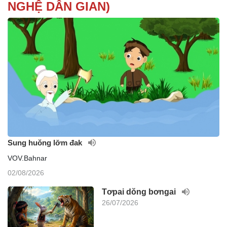
NGHỆ DÂN GIAN)
Sung huŏng lơ̆m đak
VOV.Bahnar
02/08/2026
Tơpai dŏng bơngai
26/07/2026