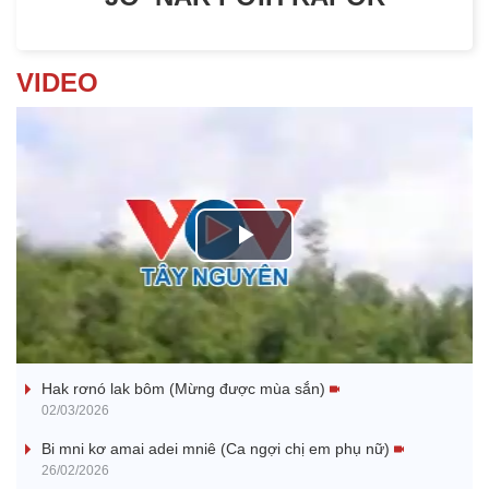
VIDEO
P
l
Nhớ bạn
a
Hak rơnó lak bôm (Mừng được mùa sắn)
y
02/03/2026
V
Bi mni kơ amai adei mniê (Ca ngợi chị em phụ nữ)
26/02/2026