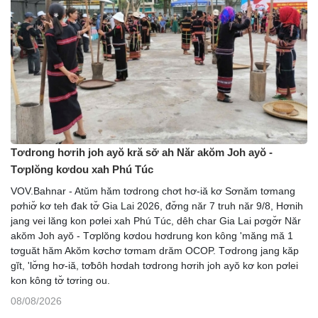
Tơdrong hơrih joh ayŏ kră sơ̆ ah Năr akŏm Joh ayŏ -
Tơplŏng kơdou xah Phú Túc
VOV.Bahnar - Atŭm hăm tơdrong chơt hơ-iă kơ Sơnăm tơmang
pơhiơ̆ kơ teh đak tơ̆ Gia Lai 2026, đơ̆ng năr 7 truh năr 9/8, Hơnih
jang vei lăng kon pơlei xah Phú Túc, dêh char Gia Lai pơgơ̆r Năr
akŏm Joh ayŏ - Tơplŏng kơdou hơdrung kon kông 'măng mă 1
tơguăt hăm Akŏm kơchơ tơmam drăm OCOP. Tơdrong jang kăp
gĭt, 'lơ̆ng hơ-iă, tơƀôh hơdah tơdrong hơrih joh ayŏ kơ kon pơlei
kon kông tơ̆ tơring ou.
08/08/2026