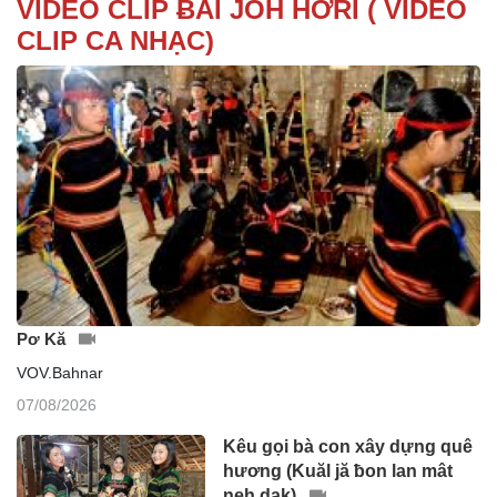
VIDEO CLIP ɃAI JŎH HƠRI ( VIDEO
CLIP CA NHẠC)
Pơ Kă
VOV.Bahnar
07/08/2026
Kêu gọi bà con xây dựng quê
hương (Kuăl jă ƀon lan mât
neh dak)