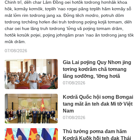
Chinh trĭ, dêh char Lâm Đồng oei hơtŏk tơdrong hơnhăk khoa
hŏk, kơmăy kơmŏk, tơplih ‘nao rơgei păng tơplih hăm kơmăy sô̆
mât lơ̆m rim tơdrong jang xa. Đơ̆ng tĕch mơdro, pơtruh dôm
tơdrong tơchĕng hơlen đei truh tơdrong pơjing kơjă tơmam, dêh
char oei hue lăng truh tơdrong ‘lơ̆ng vă pơjing tơmam drăm,
hơtŏk kơsư̆k pơjei, pơjing jơhngâm pran ‘nao ăn tơdrong jang tŏk
mŭk drăm.
07/08/2026
Gia Lai pơjing Quy Nhơn jing
tơring kơdrâm chă tơmang
lăng sơđơ̆ng, ‘lơ̆ng hơiă
07/08/2026
Kơdră Quốc hội sơng Bơngai
tang măt ăn teh đak Mi tơ̆ Việt
Nam
07/08/2026
Thủ tướng pơma đam hăm
Kơdră Kuô̆k hô̆i teh đak Thái