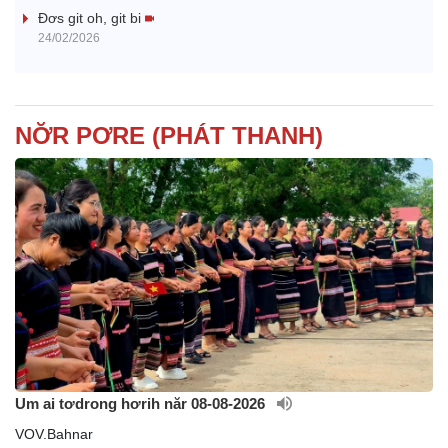
i
Đơs git oh, git bi
24/02/2026
d
e
NƠ̆R PƠRE (PHÁT THANH)
o
Um ai tơdrong hơrih năr 08-08-2026
VOV.Bahnar