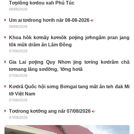
Tơplŏng kơdou xah Phú Túc
08/08/2026
Um ai tơdrong hơrih năr 08-08-2026
08/08/2026
Khoa hŏk kơmăy kơmŏk pơjing jơhngâm pran jang
tŏk mŭk drăm ăn Lâm Đồng
07/08/2026
Gia Lai pơjing Quy Nhơn jing tơring kơdrâm chă
tơmang lăng sơđơ̆ng, ‘lơ̆ng hơiă
07/08/2026
Kơdră Quốc hội sơng Bơngai tang măt ăn teh đak Mi
tơ̆ Việt Nam
07/08/2026
Tơdrong kơtơ̆ng ang năr 07/08/2026
07/08/2026