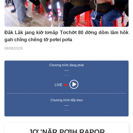
Đăk Lăk jang kiơ̆ tơnăp Tơchơ̆t 80 đơ̆ng dôm lăm hŏk
gah chĭng chêng tơ̆ pơlei pơla
08/08/2026
Chương trình đang phát
---
- - -
LIVE
Chương trình tiếp theo
---
- - -
JƠ 'NĂR PƠIH RAPOR