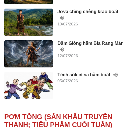
Jơva chĭng chêng krao boăl
19/07/2026
Dăm Giông hăm Bia Rang Măr
12/07/2026
Tĕch sŏk et sa hăm boăl
05/07/2026
PƠM TÔNG (SÂN KHẤU TRUYỀN
THANH; TIỂU PHẨM CUỐI TUẦN)