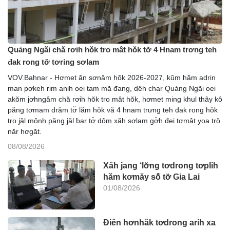
Quảng Ngãi chă rơih hŏk tro mât hŏk tơ̆ 4 Hnam trơng teh
đak rong tơ̆ tơring sơlam
VOV.Bahnar - Hơmet ăn sơnăm hŏk 2026-2027, kŭm hăm adrin
man pơkeh rim anih oei tam mă đang, dêh char Quảng Ngãi oei
akŏm jơhngâm chă rơih hŏk tro mât hŏk, hơmet ming khul thây kô
păng tơmam drăm tơ̆ lăm hŏk vă 4 hnam trưng teh đak rong hŏk
tro jăl mônh păng jăl ƀar tơ̆ dôm xăh sơlam gơ̆h đei tơmât yoa trŏ
năr hơgăt.
08/08/2026
Xăh jang ‘lơ̆ng tơdrong tơplih
hăm kơmăy sô̆ tơ̆ Gia Lai
01/08/2026
Điên hơnhăk tơdrong arih xa