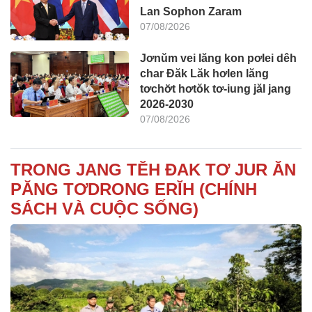
Lan Sophon Zaram
07/08/2026
Jơnŭm vei lăng kon pơlei dêh
char Đăk Lăk hơlen lăng
tơchơ̆t hơtŏk tơ-iung jăl jang
2026-2030
07/08/2026
TRONG JANG TĔH ĐAK TƠ JUR ĂN
PĂNG TƠDRONG ERĬH (CHÍNH
SÁCH VÀ CUỘC SỐNG)