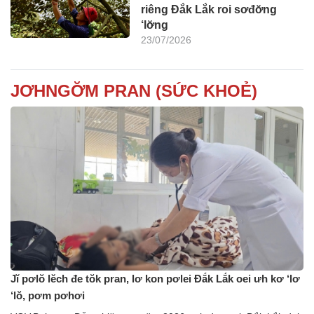
riêng Đắk Lắk roi sơđơ̆ng
‘lơ̆ng
23/07/2026
JƠHNGƠ̆M PRAN (SỨC KHOẺ)
Jĭ pơlŏ lĕch đe tŏk pran, lơ kon pơlei Đắk Lắk oei ưh kơ ‘lơ
‘lŏ, pơm pơhơi