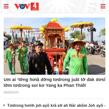
Um ai ‘lơ̆ng hơiă đơ̆ng tơdrong juăt tơ̆ đak dơsĭ
lơ̆m tơdrong soi kơ Yang ka Phan Thiết
08/08/2026
Tơdrong hơrih joh ayŏ kră sơ̆ ah Năr akŏm Joh ayŏ -