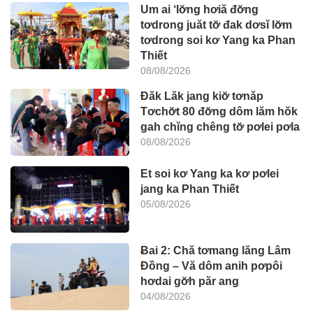
Um ai ‘lơ̆ng hơiă đơ̆ng
tơdrong juăt tơ̆ đak dơsĭ lơ̆m
tơdrong soi kơ Yang ka Phan
Thiết
08/08/2026
Đăk Lăk jang kiơ̆ tơnăp
Tơchơ̆t 80 đơ̆ng dôm lăm hŏk
gah chĭng chêng tơ̆ pơlei pơla
08/08/2026
Et soi kơ Yang ka kơ pơlei
jang ka Phan Thiết
05/08/2026
Ƀai 2: Chă tơmang lăng Lâm
Đồng – Vă dôm anih pơpôi
hơdai gơ̆h păr ang
04/08/2026