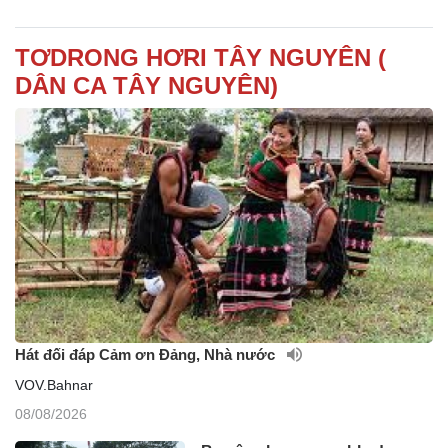
TƠDRONG HƠRI TÂY NGUYÊN (
DÂN CA TÂY NGUYÊN)
Hát đối đáp Cảm ơn Đảng, Nhà nước
VOV.Bahnar
08/08/2026