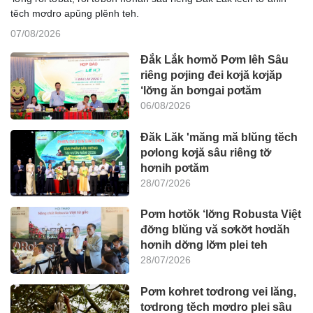
tĕch mơdro apŭng plĕnh teh.
07/08/2026
Đắk Lắk hơmŏ Pơm lêh Sâu
riêng pơjing đei kơjă kơjăp
‘lơ̆ng ăn bơngai pơtăm
06/08/2026
Đăk Lăk 'măng mă blŭng tĕch
pơlong kơjă sâu riêng tơ̆
hơnih pơtăm
28/07/2026
Pơm hơtŏk ‘lơ̆ng Robusta Việt
đơ̆ng blŭng vă sơkơ̆t hơdăh
hơnih dơ̆ng lơ̆m plei teh
28/07/2026
Pơm kơhret tơdrong vei lăng,
tơdrong tĕch mơdro plei sầu