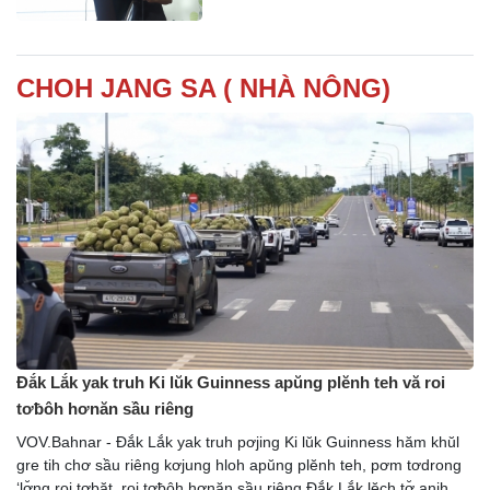
CHOH JANG SA ( NHÀ NÔNG)
Đắk Lắk yak truh Ki lŭk Guinness apŭng plĕnh teh vă roi
tơƀôh hơnăn sầu riêng
VOV.Bahnar - Đắk Lắk yak truh pơjing Ki lŭk Guinness hăm khŭl
gre tih chơ sầu riêng kơjung hloh apŭng plĕnh teh, pơm tơdrong
‘lơ̆ng roi tơbăt, roi tơƀôh hơnăn sầu riêng Đắk Lắk lĕch tơ̆ anih