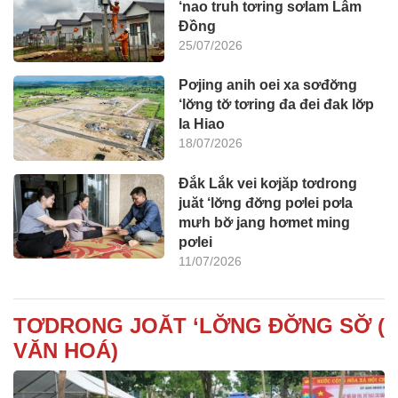
‘nao truh tơring sơlam Lâm
Đồng
25/07/2026
Pơjing anih oei xa sơđơ̆ng
‘lơ̆ng tơ̆ tơring đa đei đak lơ̆p
Ia Hiao
18/07/2026
Đắk Lắk vei kơjăp tơdrong
juăt ‘lơ̆ng đơ̆ng pơlei pơla
mưh bơ̆ jang hơmet ming
pơlei
11/07/2026
TƠDRONG JOĂT ‘LƠ̆NG ĐƠ̆NG SƠ̆ (
VĂN HOÁ)