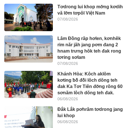
Tơdrong lui khop mơ̆ng kơdih
vă lơ̆m tơpôl Việt Nam
07/08/2026
Lâm Đồng răp hơlen, kơnhĕk
rim năr jăh jang pơm đang 2
hnam trưng hŏk teh đak rong
tơring sơlam
07/08/2026
Khánh Hòa: Kôch aklŏm
kơting ƀô̆ đô̆i lôch dŏng teh
đak Ka Tơr Tiên đơ̆ng rŏng 60
sơnăm lôch dŏng teh đak.
06/08/2026
Đắk Lắk pơhrăm tơdrong jang
lui khop
06/08/2026