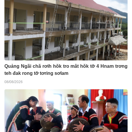
Quảng Ngãi chă rơih hŏk tro mât hŏk tơ̆ 4 Hnam trơng
teh đak rong tơ̆ tơring sơlam
08/08/2026