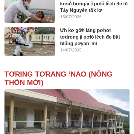
kơsô̆ bơngai jĭ pơlŏ lĕch đe tơ̆
Tây Nguyên tŏk lơ
15/07/2026
Ưh kơ gơ̆h lăng pơhơi
tơdrong jĭ pơlŏ lĕch đe ƀât
blŭng pơyan ‘mi
14/07/2026
TƠRING TƠRANG ‘NAO (NÔNG
THÔN MỚI)