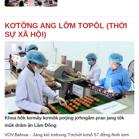
KƠTƠ̆NG ANG LƠ̆M TƠPÔL (THỜI
SỰ XÃ HỘI)
Khoa hŏk kơmăy kơmŏk pơjing jơhngâm pran jang tŏk
mŭk drăm ăn Lâm Đồng
VOV.Bahnar - Jang kiơ̆ tơdrong Tơchơ̆t kơsô̆ 57 đơ̆ng Anih tơm