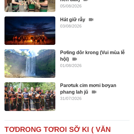
05/08/2026
Hát giữ rẫy
03/08/2026
Pơling dôr krong (Vui mùa lễ
hội)
01/08/2026
Parơtuk cim mơni bơyan
phang lah jŭ
31/07/2026
TƠDRONG TƠROI SƠ̆ KI ( VĂN