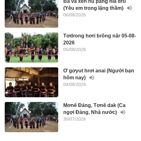
Ba vâ xeh nu pang hla dru
(Yêu em trong lặng thầm)
06/08/2026
Tơdrong hơri brông năr 05-08-
2026
05/08/2026
Ơ gơyut hrơi anai (Người bạn
hôm nay)
04/08/2026
Mơnê Đảng, Tơnĕ dak (Ca
ngợi Đảng, Nhà nước)
30/07/2026