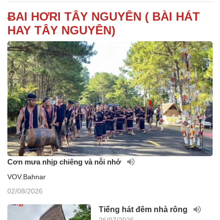
ɃAI HƠRI TÂY NGUYÊN ( BÀI HÁT
HAY TÂY NGUYÊN)
Cơn mưa nhịp chiêng và nỗi nhớ
VOV.Bahnar
02/08/2026
Tiếng hát đêm nhà rông