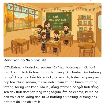
Rong kon hơ ‘lơ̆p hŏk
VOV.Bahnar - Hơdrol kơ sơnăm hŏk ‘nao, tơdrong chhôk hơiă
mưh kon oh truh tơ̆ hnam trưng ling lang năm hơdai hăm tơdrong
bơngơ̆t kơ jên răt bơ̆n hla ar đŏk, hal ar chih, hơbăn ao păng jên
nôp hŏk blŭng sơnăm, mă loi ‘noh jĭ hăm lơ unh hnam tơ̆ tơring
tơrang, tơring kon kông. Mă lei, đơ̆ng tơdrong bơngơ̆t truh đơ̆ng
Teh đak truh dôm tơdrong vang tơgŭm lơ̆m pơlei pơla, lơ mĕ ƀă
hŏk tro hlôi đei dơ̆ng đon lui vă hơnơ̆ng tưk tơiung jăl trong hŏk
pơhrăm ăn kon oh kơdih.