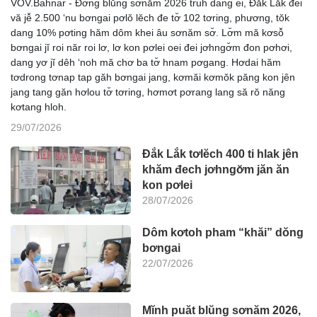
VOV.Bahnar - Đơ̆ng blŭng sơnăm 2026 truh dang ei, Đắk Lắk đei
vă jê̆ 2.500 ‘nu bơngai pơlŏ lĕch đe tơ̆ 102 tơring, phương, tŏk
dang 10% pơting hăm dôm khei âu sơnăm sơ̆. Lơ̆m mă kơsô̆
bơngai jĭ roi năr roi lơ, lơ kon pơlei oei đei jơhngơ̆m đon pơhơi,
dang yơ jĭ dêh ‘noh mă chơ ba tơ̆ hnam pơgang. Hơdai hăm
tơdrong tơnap tap găh bơngai jang, kơmăi kơmŏk păng kon jên
jang tang găn hơlou tơ̆ tơring, hơmơt pơrang lang să rŏ năng
kơtang hloh.
29/07/2026
Đắk Lắk tơlĕch 400 ti hlak jên
khăm đech jơhngơ̆m jăn ăn
kon pơlei
28/07/2026
Dôm kơtoh pham “khăi” dŏng
bơngai
22/07/2026
Mĭnh puăt blŭng sơnăm 2026,