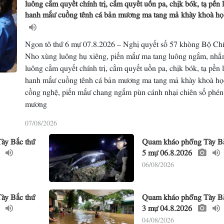
luông cằm quyết chính trị, cằm quyết uồn pa, chịk bók, tạ pền 
hanh mắư cuồng tênh cá bản mương ma tang mả khày khoà h
Ngon tô thứ 6 mự 07.8.2026 – Nghị quyết số 57 khòng Bộ Chín
Nho xùng luông hụ xiêng, piến mắư ma tang luông ngắm, nhẳ
luông cằm quyết chính trị, cằm quyết uồn pa, chịk bók, tạ pền 
hanh mắư cuồng tênh cá bản mương ma tang mả khày khoà họ
cồng nghệ, piến mắư chang ngắm pùn cánh nhại chiên số phén
mương
07/08/2026
ày Bắc thứ
Quam kháo phổng Tày Bắ
5 mự 06.8.2026
06/08/2026
ày Bắc thứ
Quam kháo phổng Tày Bắ
3 mự 04.8.2026
04/08/2026