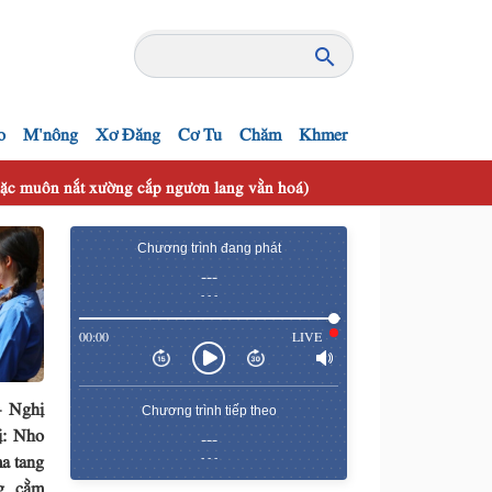
o
M'nông
Xơ Đăng
Cơ Tu
Chăm
Khmer
 mặc muôn nắt xường cắp ngươn lang vằn hoá)
Chương trình đang phát
---
- - -
00:00
LIVE
– Nghị
Chương trình tiếp theo
ị: Nho
---
a tang
- - -
g cằm