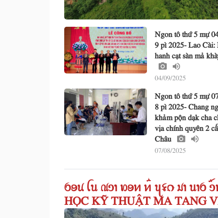
Ngon tô thứ 5 mự 0
9 pì 2025- Lao Cài:
hanh cạt sàn mả kh
04/09/2025
Ngon tô thứ 5 mự 0
8 pì 2025- Chang n
khảm pộn dạk cha c
vịa chính quyên 2 c
Châu
07/08/2025
ꪉꪮꪙ ꪶꪕ ꪄꪫꪱ ꪭꪮꪀ ꪀꪲ ꪗꪺꪒ ꪣꪱ ꪕꪱꪉ ꪫ
HỌC KỸ THUẬT MA TANG V