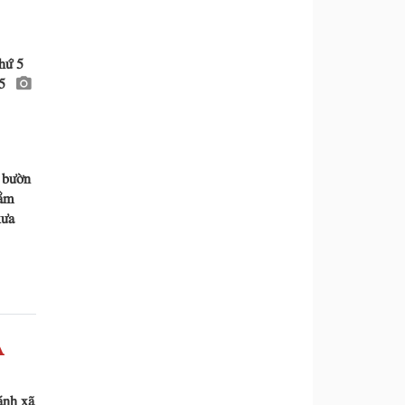
hứ 5
25
 bườn
hằm
xưa
À
ánh xã