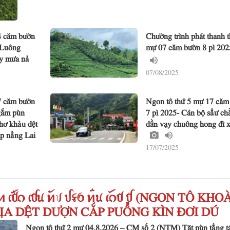
4 căm bườn
Chường trình phát thanh t
 Luông
mự 07 căm bườn 8 pì 20
ày mưa nả
07/08/2025
7 căm bườn
Ngon tô thứ 5 mự 17 căm
gắm pùn
7 pì 2025- Cán bộ sẳư c
hơ khảu dệt
dần vạy chuông hong đì 
ấp nẳng Lai
17/07/2025
ꪸꪀ ꫃ꪥꪒ ꪹꪤꪙ ꪀꪰꪚ ꪜꪺꪉ ꪀꪲꪙ ꫄ꪒꪥ ꪤꪴ (NGON TÔ KHO
ỊA DỆT DƯỢN CẮP PUỒNG KÌN ĐƠI DÚ
Ngon tô thứ 2 mự 04.8.2026 – CM số 2 (NTM) Tặt pùn tẳng t