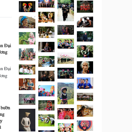
ùn Đại
ương
ùn Đại
ương
 bườn
òng
ày
ì