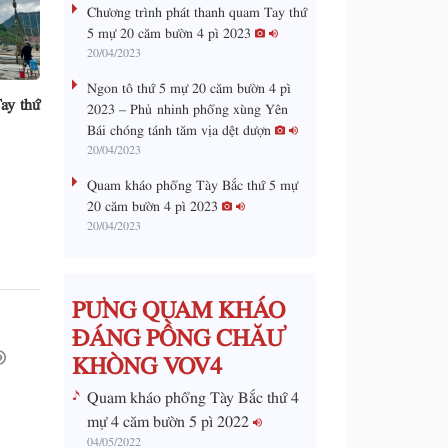
a
Chương trình phát thanh quam Tay thứ
0
%
5 mự 20 căm bườn 4 pì 2023
i
20/04/2023
n
Ngon tô thứ 5 mự 20 căm bườn 4 pì
i
ay thứ
2023 – Phủ nhinh phổng xùng Yên
Bái chóng tánh tăm vịa dệt dượn
n
20/04/2023
g
Quam kháo phổng Tày Bắc thứ 5 mự
T
20 căm bườn 4 pì 2023
i
20/04/2023
m
e
PƯNG QUAM KHÁO
ĐÁNG PỒNG CHĂƯ
KHÒNG VOV4
Quam kháo phổng Tày Bắc thứ 4
mự 4 căm bườn 5 pì 2022
04/05/2022