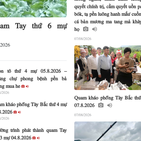
quyết chính trị, cằm quyết uồn p
bók, tạ pền luông hanh mắư cuồn
cá bản mương ma tang mả khà
quam Tay thứ 6 mự
họ
07/08/2026
.2026
on tô thứ 4 mự 05.8.2026 –
âng chự phong bệnh pền bả
ng mua he
8/2026
Quam kháo phổng Tày Bắc th
m kháo phổng Tày Bắc thứ 4 mự
07.8.2026
8.2026
07/08/2026
8/2026
ờng trình phát thành quam Tay
 3 mự 04.8.2026