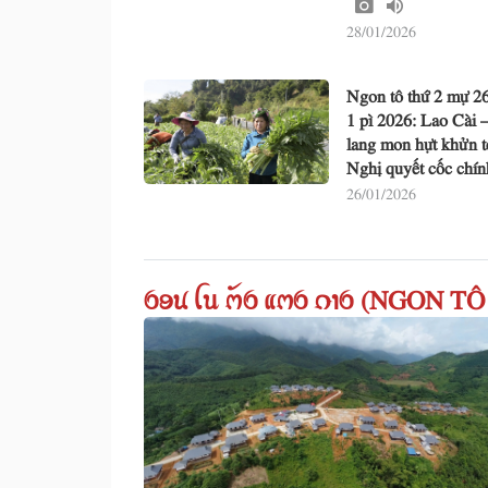
28/01/2026
Ngon tô thứ 2 mự 2
1 pì 2026: Lao Cài 
lang mon hựt khửn t
Nghị quyết cốc chí
26/01/2026
ꪉꪮꪙ ꪶꪕ ꪔꪰꪉ ꪵꪔꪉ ꪒꪱꪉ (NGON 