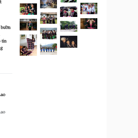
t
 bườn
tin
ng
Lao
Lao