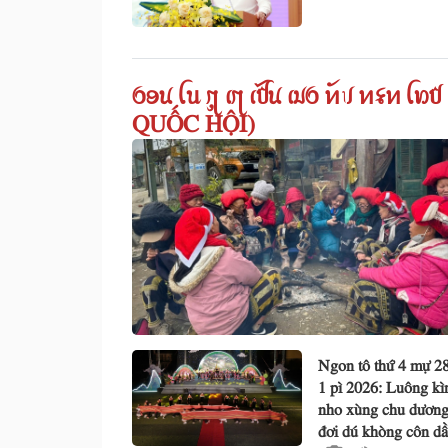
ꪉꪮꪙ ꪶꪕ ꪋꪴ ꪹꪋ ꫄ꪤꪙ ꪹꪣꪉ ꪀꪰꪚ ꪀ
QUỐC HỘI)
Ngon tô thứ 4 mự 2
1 pì 2026: Luông kì
nho xùng chu dương
đơi dú khòng côn d