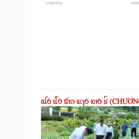
05/08/2026
04/0
ꪹꪊꪉ ꪊꪲꪉ ꪠꪱꪒ ꪵꪖꪉ ꪭꪱꪉ ꪣꪳ (C