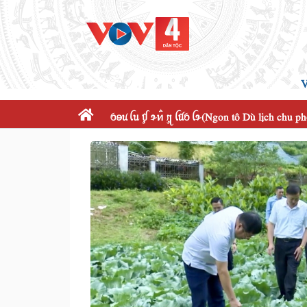
V
ꪉꪮꪙ ꪶꪕ ꪤꪴ ꪩꪀꪲ ꪋꪴ ꪶꪠꪉ ꪶꪩ(Ngon tô Dù lịch chu p