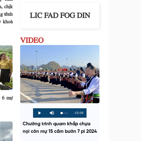
a, chịk
LIC FAD FOG DIN
g tênh
y khoà
VIDEO
ứ 6 mự
R
-15:08
L
P
P
M
o
r
l
u
a
o
a
t
e
Chường trình quam khắp chựa
d
g
y
e
e
r
d
e
nọi côn mự 15 căm bườn 7 pì 2024
m
:
s
0
s
%
: