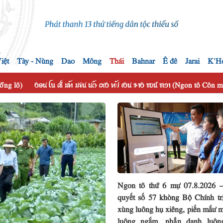
iệt
Tày - Nùng
Dao
Mông
Thái
Bahnar
Ê đê
Jarai
K'H
hổng lô)
ꪉꪮꪙ ꪶꪕ ꫛ ꪣꪀꪰ ꪣꪺꪙ ꪙꪒꪰ ꪹꪎꪉ ꪀꪚꪰ ꪹꪉꪙ ꪩꪱꪉ ꪪꪽ ꪬꪫꪱ (Ngon tô Côn
Ngon tô thứ 6 mự 07.8.2026 
quyết số 57 khòng Bộ Chính tr
xùng luông hụ xiêng, piến mắư m
luông ngắm, nhẳn danh luôn