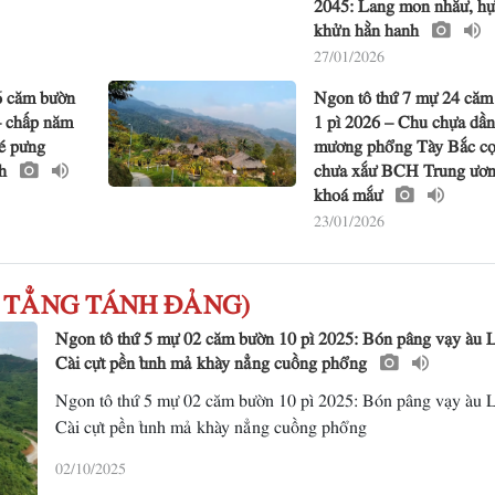
2045: Lang mon nhắư, hự
khửn hằn hanh
27/01/2026
6 căm bườn
Ngon tô thứ 7 mự 24 căm
– chấp năm
1 pì 2026 – Chu chựa dần
é pưng
mương phổng Tày Bắc cọ 
nh
chưa xắư BCH Trung ươ
khoá mắư
23/01/2026
TÔ TẲNG TÁNH ĐẢNG)
Ngon tô thứ 5 mự 02 căm bườn 10 pì 2025: Bón pâng vạy àu 
Cài cựt pền tỉnh mả khày nẳng cuồng phổng
Ngon tô thứ 5 mự 02 căm bườn 10 pì 2025: Bón pâng vạy àu 
Cài cựt pền tỉnh mả khày nẳng cuồng phổng
02/10/2025