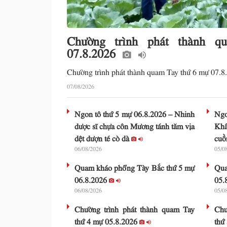
Chường trình phát thành 
07.8.2026
Chường trình phát thành quam Tay thứ 6 mự 07.8
07/08/2026
Ngon tô thứ 5 mự 06.8.2026 – Nhinh
Ng
dược sĩ chựa côn Mương tánh tăm vịa
Kh
dệt dượn té cò dà
cuồ
06/08/2026
05/0
Quam kháo phổng Tày Bắc thứ 5 mự
Qua
06.8.2026
05.
06/08/2026
05/0
Chường trình phát thành quam Tay
Chư
thứ 4 mự 05.8.2026
thứ