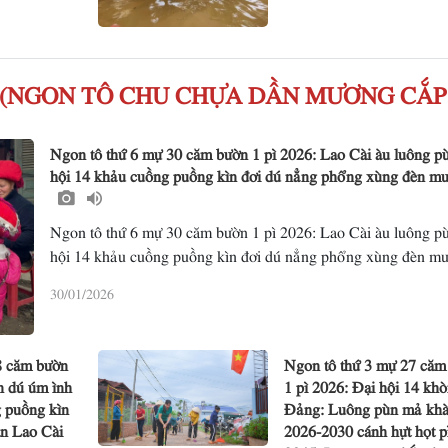
ꪺꪀ ꪶꪭꪥ (NGON TÔ CHU CHỰA DẦN MƯƠNG CẮP
Ngon tô thứ 6 mự 30 căm bườn 1 pì 2026: Lao Cài àu luông p
hội 14 khảu cuồng puồng kìn đơi dú nẳng phổng xùng đèn m
Ngon tô thứ 6 mự 30 căm bườn 1 pì 2026: Lao Cài àu luông p
hội 14 khảu cuồng puồng kìn đơi dú nẳng phổng xùng đèn m
30/01/2026
8 căm bườn
Ngon tô thứ 3 mự 27 căm
n dú úm ình
1 pì 2026: Đại hội 14 kh
 puồng kìn
Đảng: Luông pùn mả kh
ần Lao Cài
2026-2030 cánh hựt họt p