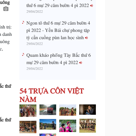
luông
thứ 6 mự 29 căm bườn 4 pì 2022
ọ
29/04/2022
Ngon tô thứ 6 mự 29 căm bườn 4
h trị:
pì 2022 - Yền Bái chự phong tặp
n danh
tỳ cằn cuồng pùn lan học sình
luông
29/04/2022
c,
Quam kháo phổng Tày Bắc thứ 6
mự 29 căm bườn 4 pì 2022
29/04/2022
c thứ
54 TRỰA CÔN VIỆT
NÀM
c thứ