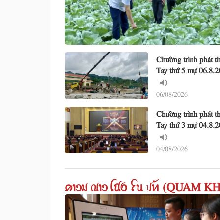
Chường trình phát 
Tay thứ 5 mự 06.8.
06/08/2026
Chường trình phát 
Tay thứ 3 mự 04.8.
04/08/2026
ꪁꪱꪫꪣ ꪄꪱꪫ ꪶꪠꪉ ꪼꪕ ꪚꪀꪰ (QUAM