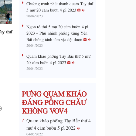
a
Chương trình phát thanh quam Tay thứ
0
%
5 mự 20 căm bườn 4 pì 2023
i
20/04/2023
n
Ngon tô thứ 5 mự 20 căm bườn 4 pì
i
ay thứ
2023 – Phủ nhinh phổng xùng Yên
Bái chóng tánh tăm vịa dệt dượn
n
20/04/2023
g
Quam kháo phổng Tày Bắc thứ 5 mự
T
20 căm bườn 4 pì 2023
i
20/04/2023
m
e
PƯNG QUAM KHÁO
ĐÁNG PỒNG CHĂƯ
KHÒNG VOV4
Quam kháo phổng Tày Bắc thứ 4
mự 4 căm bườn 5 pì 2022
04/05/2022