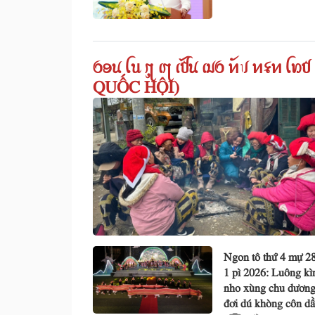
ꪉꪮꪙ ꪶꪕ ꪋꪴ ꪹꪋ ꫄ꪤꪙ ꪹꪣꪉ ꪀꪰꪚ ꪀ
QUỐC HỘI)
Ngon tô thứ 4 mự 2
1 pì 2026: Luông kì
nho xùng chu dương
đơi dú khòng côn d