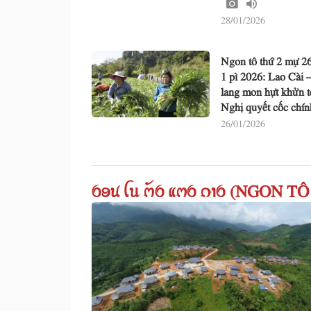
28/01/2026
Ngon tô thứ 2 mự 2
1 pì 2026: Lao Cài 
lang mon hựt khửn t
Nghị quyết cốc chí
26/01/2026
ꪉꪮꪙ ꪶꪕ ꪔꪰꪉ ꪵꪔꪉ ꪒꪱꪉ (NGON 