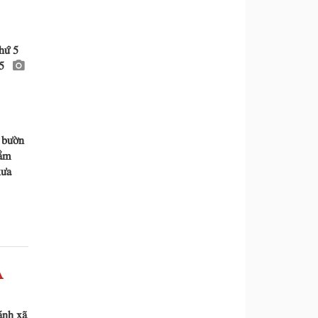
hứ 5
25
 bườn
hằm
xưa
À
ánh xã