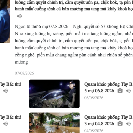
luông cằm quyết chính trị, cằm quyết uồn pa, chịk bók, tạ pền 
hanh mắư cuồng tênh cá bản mương ma tang mả khày khoà h
Ngon tô thứ 6 mự 07.8.2026 – Nghị quyết số 57 khòng Bộ Chín
Nho xùng luông hụ xiêng, piến mắư ma tang luông ngắm, nhẳ
luông cằm quyết chính trị, cằm quyết uồn pa, chịk bók, tạ pền 
hanh mắư cuồng tênh cá bản mương ma tang mả khày khoà họ
cồng nghệ, piến mắư chang ngắm pùn cánh nhại chiên số phén
mương
07/08/2026
ày Bắc thứ
Quam kháo phổng Tày Bắ
5 mự 06.8.2026
06/08/2026
ày Bắc thứ
Quam kháo phổng Tày Bắ
3 mự 04.8.2026
04/08/2026