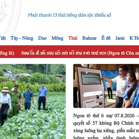
iệt
Tày - Nùng
Dao
Mông
Thái
Bahnar
Ê đê
Jarai
K'H
hổng lô)
ꪉꪮꪙ ꪶꪕ ꫛ ꪣꪀꪰ ꪣꪺꪙ ꪙꪒꪰ ꪹꪎꪉ ꪀꪚꪰ ꪹꪉꪙ ꪩꪱꪉ ꪪꪽ ꪬꪫꪱ (Ngon tô Côn
Ngon tô thứ 6 mự 07.8.2026 
quyết số 57 khòng Bộ Chính tr
xùng luông hụ xiêng, piến mắư m
luông ngắm, nhẳn danh luôn