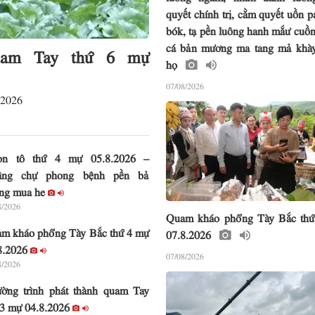
quyết chính trị, cằm quyết uồn p
bók, tạ pền luông hanh mắư cuồn
cá bản mương ma tang mả khà
quam Tay thứ 6 mự
họ
07/08/2026
.2026
on tô thứ 4 mự 05.8.2026 –
âng chự phong bệnh pền bả
ng mua he
8/2026
Quam kháo phổng Tày Bắc th
m kháo phổng Tày Bắc thứ 4 mự
07.8.2026
8.2026
07/08/2026
8/2026
ờng trình phát thành quam Tay
 3 mự 04.8.2026