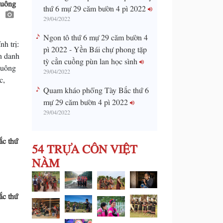
luông
thứ 6 mự 29 căm bườn 4 pì 2022
ọ
29/04/2022
Ngon tô thứ 6 mự 29 căm bườn 4
h trị:
pì 2022 - Yền Bái chự phong tặp
n danh
tỳ cằn cuồng pùn lan học sình
luông
29/04/2022
c,
Quam kháo phổng Tày Bắc thứ 6
mự 29 căm bườn 4 pì 2022
29/04/2022
c thứ
54 TRỰA CÔN VIỆT
NÀM
c thứ