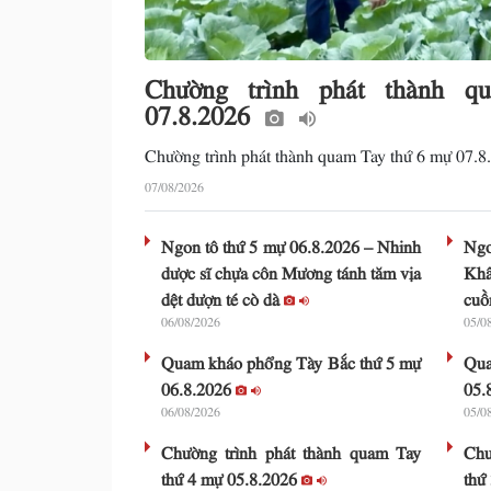
Chường trình phát thành 
07.8.2026
Chường trình phát thành quam Tay thứ 6 mự 07.8
07/08/2026
Ngon tô thứ 5 mự 06.8.2026 – Nhinh
Ng
dược sĩ chựa côn Mương tánh tăm vịa
Kh
dệt dượn té cò dà
cuồ
06/08/2026
05/0
Quam kháo phổng Tày Bắc thứ 5 mự
Qua
06.8.2026
05.
06/08/2026
05/0
Chường trình phát thành quam Tay
Chư
thứ 4 mự 05.8.2026
thứ