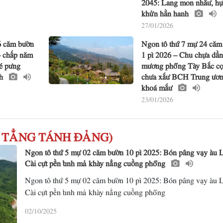
2045: Lang mon nhắư, hự
khửn hằn hanh
27/01/2026
6 căm bườn
Ngon tô thứ 7 mự 24 căm
– chấp năm
1 pì 2026 – Chu chựa dần
é pưng
mương phổng Tày Bắc cọ 
nh
chưa xắư BCH Trung ươ
khoá mắư
23/01/2026
TÔ TẲNG TÁNH ĐẢNG)
Ngon tô thứ 5 mự 02 căm bườn 10 pì 2025: Bón pâng vạy àu 
Cài cựt pền tỉnh mả khày nẳng cuồng phổng
Ngon tô thứ 5 mự 02 căm bườn 10 pì 2025: Bón pâng vạy àu 
Cài cựt pền tỉnh mả khày nẳng cuồng phổng
02/10/2025