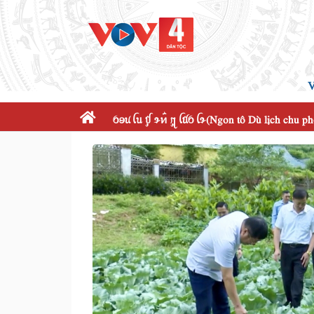
V
ꪉꪮꪙ ꪶꪕ ꪤꪴ ꪩꪀꪲ ꪋꪴ ꪶꪠꪉ ꪶꪩ(Ngon tô Dù lịch chu p