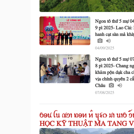
Ngon tô thứ 5 mự 0
9 pì 2025- Lao Cài:
hanh cạt sàn mả kh
04/09/2025
Ngon tô thứ 5 mự 0
8 pì 2025- Chang n
khảm pộn dạk cha c
vịa chính quyên 2 c
Châu
07/08/2025
ꪉꪮꪙ ꪶꪕ ꪄꪫꪱ ꪭꪮꪀ ꪀꪲ ꪗꪺꪒ ꪣꪱ ꪕꪱꪉ ꪫ
HỌC KỸ THUẬT MA TANG V