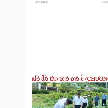
05/08/2026
04/0
ꪹꪊꪉ ꪊꪲꪉ ꪠꪱꪒ ꪵꪖꪉ ꪭꪱꪉ ꪣꪳ (C