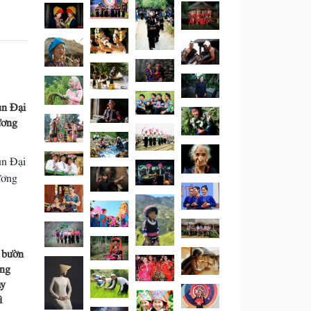
ùn Đại
ương
ùn Đại
ương
 bườn
òng
ày
ì