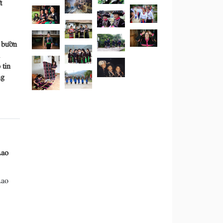
t
 bườn
tin
ng
Lao
Lao