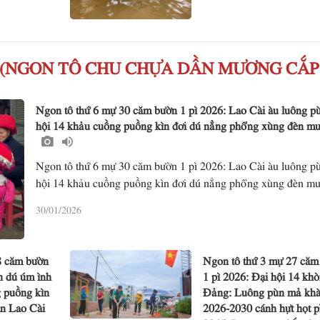
ꪺꪀ ꪶꪭꪥ (NGON TÔ CHU CHỰA DẦN MƯƠNG CẮP
Ngon tô thứ 6 mự 30 căm bườn 1 pì 2026: Lao Cài àu luông p
hội 14 khảu cuồng puồng kìn đơi dú nẳng phổng xùng đèn m
Ngon tô thứ 6 mự 30 căm bườn 1 pì 2026: Lao Cài àu luông p
hội 14 khảu cuồng puồng kìn đơi dú nẳng phổng xùng đèn m
30/01/2026
8 căm bườn
Ngon tô thứ 3 mự 27 căm
n dú úm ình
1 pì 2026: Đại hội 14 kh
 puồng kìn
Đảng: Luông pùn mả kh
ần Lao Cài
2026-2030 cánh hựt họt p