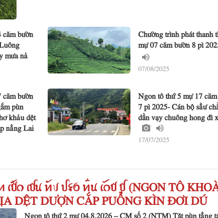
4 căm bườn
Chường trình phát thanh t
 Luông
mự 07 căm bườn 8 pì 20
ày mưa nả
07/08/2025
7 căm bườn
Ngon tô thứ 5 mự 17 căm
gắm pùn
7 pì 2025- Cán bộ sẳư c
hơ khảu dệt
dần vạy chuông hong đì 
ấp nẳng Lai
17/07/2025
ꪸꪀ ꫃ꪥꪒ ꪹꪤꪙ ꪀꪰꪚ ꪜꪺꪉ ꪀꪲꪙ ꫄ꪒꪥ ꪤꪴ (NGON TÔ KHO
ỊA DỆT DƯỢN CẮP PUỒNG KÌN ĐƠI DÚ
Ngon tô thứ 2 mự 04.8.2026 – CM số 2 (NTM) Tặt pùn tẳng t