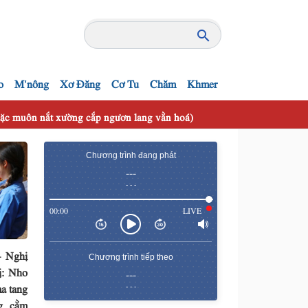
o
M'nông
Xơ Đăng
Cơ Tu
Chăm
Khmer
 mặc muôn nắt xường cắp ngươn lang vằn hoá)
Chương trình đang phát
---
- - -
00:00
LIVE
– Nghị
Chương trình tiếp theo
ị: Nho
---
a tang
- - -
g cằm