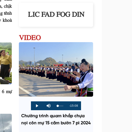
a, chịk
LIC FAD FOG DIN
g tênh
y khoà
VIDEO
ứ 6 mự
R
-15:08
L
P
P
M
o
r
l
u
a
o
a
t
e
Chường trình quam khắp chựa
d
g
y
e
e
r
d
e
nọi côn mự 15 căm bườn 7 pì 2024
m
:
s
0
s
%
: