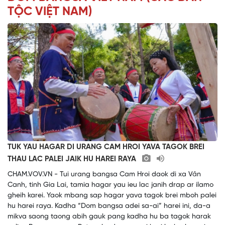
TỘC VIỆT NAM)
TUK YAU HAGAR DI URANG CAM HROI YAVA TAGOK BREI
THAU LAC PALEI JAIK HU HAREI RAYA
CHAM.VOV.VN - Tui urang bangsa Cam Hroi daok di xa Vân
Canh, tinh Gia Lai, tamia hagar yau ieu lac janih drap ar ilamo
gheih karei. Yaok mbang sap hagar yava tagok brei mboh palei
hu harei raya. Kadha “Dom bangsa adei sa-ai” harei ini, da-a
mikva saong taong abih gauk pang kadha hu ba tagok harak