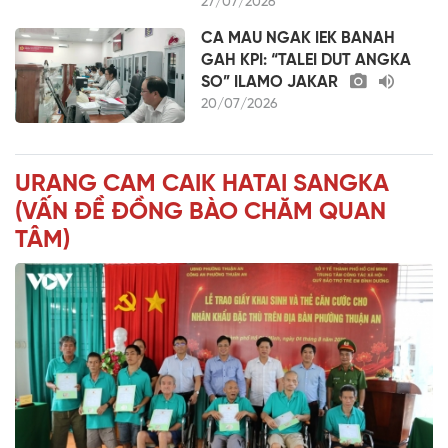
27/07/2026
CA MAU NGAK IEK BANAH
GAH KPI: “TALEI DUT ANGKA
SO” ILAMO JAKAR
20/07/2026
URANG CAM CAIK HATAI SANGKA
(VẤN ĐỀ ĐỒNG BÀO CHĂM QUAN
TÂM)