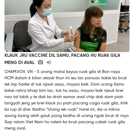
KLAUK JRU VACCINE DIL SAMU, PACANG HU RUAK GILA
MENG DI AVAL
CHAM.VOV. VN - 5 urang matai kayua ruak gila di Ban raya
HCM dalam 6 bilan akaok thun ini ieu lac panuac kakei ka bruk
iek lap hadei di tuk njauk asau, mayao kaik. Dom urang ilamo
kakei rahra bhap bini lac, tuk hu asau, mayao kaik njauk brei
nao tal labik y te dak ka drah samar aval chip dak siam piah
langyah jeng ye brei klauk jru piah pacang caga ruak gila, khik
ka rup di drei. Kadha “Urang iek ruak” harei ini, da-a mikva
saong taong abih gauk pang kadha di urang ngak bruk di rayo
Sap ndom Viet Nam hu ndem ka bruk pacang cakak ruak gila
meng aval.