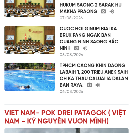
HUKUM SAONG 2 SARAK HU
MAKNA PRAONG
07/08/2026
QUOC HOI GINUM BIAI KA
BRUK PANG NGAK BAN
QUẢNG NINH SAONG BẮC
NINH
06/08/2026
TPHCM CAONG KHIN DAONG
LABAIH 1, 200 TRIEU ANEK SAIH
OH KA THAU CALUAI IA DALAM
BAN RAYA.
06/08/2026
VIET NAM- POK DREI PATAGOK ( VIỆT
NAM - KỶ NGUYÊN VƯƠN MÌNH)