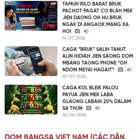
TAMUH RILO BARAT BRUK
PACHOT PAGAT CO BLAH MEK
JIEN DAONG OH HU BRUK
NGAK DI ANGAOK MANG XA
HOI
14/07/2026
CAGA “BRUK” SALIH TANUT
ALIN HIDIAH JIEN SAONG DOM
MBANG TAONG PHONE “OH
NDOM MEYAI HAGAIT”
07/07/2026
CAGA KOL BLEIK PALOU
PAYUA JIEN MEK LABA
GLAONG LABAIH 20% DALAM
SA THUN
30/06/2026
DOM BANGSA VIET NAM (CÁC DÂN