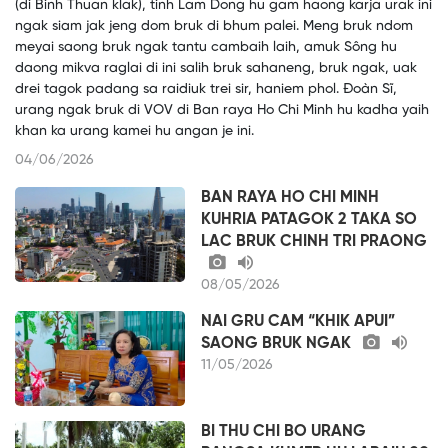
(di Binh Thuan klak), tinh Lam Dong hu gam haong karja urak ini
ngak siam jak jeng dom bruk di bhum palei. Meng bruk ndom
meyai saong bruk ngak tantu cambaih laih, amuk Sông hu
daong mikva raglai di ini salih bruk sahaneng, bruk ngak, uak
drei tagok padang sa raidiuk trei sir, haniem phol. Đoàn Sĩ,
urang ngak bruk di VOV di Ban raya Ho Chi Minh hu kadha yaih
khan ka urang kamei hu angan je ini.
04/06/2026
BAN RAYA HO CHI MINH
KUHRIA PATAGOK 2 TAKA SO
LAC BRUK CHINH TRI PRAONG
08/05/2026
NAI GRU CAM “KHIK APUI”
SAONG BRUK NGAK
11/05/2026
BI THU CHI BO URANG