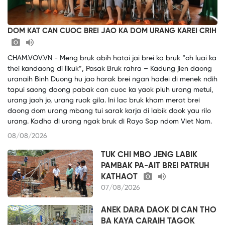
DOM KAT CAN CUOC BREI JAO KA DOM URANG KAREI CRIH
CHAM.VOV.VN - Meng bruk abih hatai jai brei ka bruk “oh luai ka
thei kandaong di likuk”, Pasak Bruk rahra – Kadung jien daong
uranaih Binh Duong hu jao harak brei ngan hadei di menek ndih
tapui saong daong pabak can cuoc ka yaok pluh urang metui,
urang jaoh jo, urang ruak gila. Ini lac bruk kham merat brei
daong dom urang mbang tui sarak karja di labik daok yau rilo
urang. Kadha di urang ngak bruk di Rayo Sap ndom Viet Nam.
08/08/2026
TUK CHI MBO JENG LABIK
PAMBAK PA-AIT BREI PATRUH
KATHAOT
07/08/2026
ANEK DARA DAOK DI CAN THO
BA KAYA CARAIH TAGOK