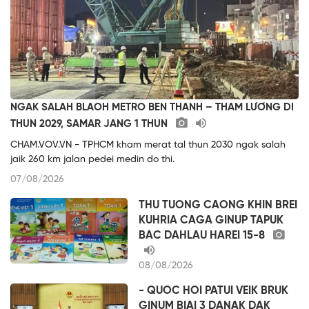
NGAK SALAH BLAOH METRO BEN THANH – THAM LƯƠNG DI
THUN 2029, SAMAR JANG 1 THUN
CHAM.VOV.VN - TPHCM kham merat tal thun 2030 ngak salah
jaik 260 km jalan pedei medin do thi.
07/08/2026
THU TUONG CAONG KHIN BREI
KUHRIA CAGA GINUP TAPUK
BAC DAHLAU HAREI 15-8
08/08/2026
- QUOC HOI PATUI VEIK BRUK
GINUM BIAI 3 DANAK DAK