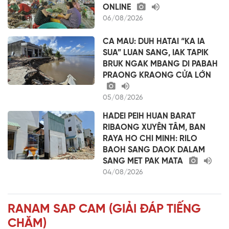
ONLINE
06/08/2026
CA MAU: DUH HATAI “KA IA
SUA” LUAN SANG, IAK TAPIK
BRUK NGAK MBANG DI PABAH
PRAONG KRAONG CỬA LỚN
05/08/2026
HADEI PEIH HUAN BARAT
RIBAONG XUYÊN TÂM, BAN
RAYA HO CHI MINH: RILO
BAOH SANG DAOK DALAM
SANG MET PAK MATA
04/08/2026
RANAM SAP CAM (GIẢI ĐÁP TIẾNG
CHĂM)