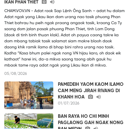
IKAN PHAN THIET
CHAM.VOV.VN - Adat raok Sap Lệnh Ông Sanh – adat hu dalam
Adat ngak yang Likau ikan dom urang nao tasik phuong Phan
Thiet bahrau hu peih ngak praong angaok tasik, kraong Ca Ty
saong dom jalan pasak phuong Phan Thiet, tinh Lam Dong
(daok di tinh binh thuan klak). Adat oh payua caong takre ka
dom mbang tabiak tasik salamat siam makre blaoh daok
daong khik ramik ilamo di bhap bini rahra urang nao tasik.
Kadha “Kasa bhum palei ngak nong VN hijau karo, oh daok eik
kathaot” harei ini, da-a mikva saong taong abih gauk hu
mbaok tame raya adat ngak yang Likau ikan di mikva.
05/08/2026
PAMEDEIH YAOM KAOM ILAMO
CAM MENG JIRAH RIVANG DI
KHANH HOA
01/07/2026
BAN RAYA HO CHI MINH
PAGLAONG GAH NGAK NONG