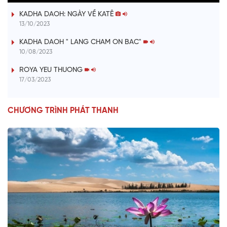
KADHA DAOH: NGÀY VỀ KATÊ
y
13/10/2023
V
KADHA DAOH " LANG CHAM ON BAC"
10/08/2023
i
ROYA YEU THUONG
17/03/2023
d
e
CHƯƠNG TRÌNH PHÁT THANH
o