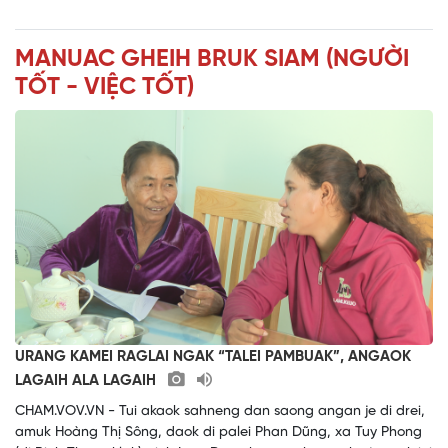
MANUAC GHEIH BRUK SIAM (NGƯỜI
TỐT - VIỆC TỐT)
URANG KAMEI RAGLAI NGAK “TALEI PAMBUAK”, ANGAOK
LAGAIH ALA LAGAIH
CHAM.VOV.VN - Tui akaok sahneng dan saong angan je di drei,
amuk Hoàng Thị Sông, daok di palei Phan Dũng, xa Tuy Phong