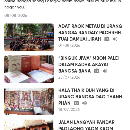
online Bangsa saong Patagok ndom mayai brei ka bruk me-in
hagar yau.
08/08/2026
ADAT RAOK METAU DI URANG
BANGSA RANDAIY PACHREIH
TUAI DAMUAI JIRAH
01/08/2026
“BINGUK JIWA” MBON PALEI
DALAM KADHA AKAYAT
BANGSA BANA
25/07/2026
HALA THAIK DUH YANG DI
URANG BANGSA DAO THANH
PHÁN
18/07/2026
JALAN LANGYAH PANDAR
PAGLAONG YAOM KAOM