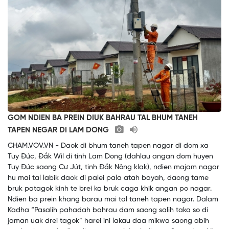
GOM NDIEN BA PREIN DIUK BAHRAU TAL BHUM TANEH
TAPEN NEGAR DI LAM DONG
CHAM.VOV.VN - Daok di bhum taneh tapen nagar di dom xa
Tuy Đức, Đắk Wil di tinh Lam Dong (dahlau angan dom huyen
Tuy Đức saong Cư Jút, tinh Đắk Nông klak), ndien majam nagar
hu mai tal labik daok di palei pala atah bayah, daong tame
bruk patagok kinh te brei ka bruk caga khik angan po nagar.
Ndien ba prein khang barau mai tal taneh tapen nagar. Dalam
Kadha “Pasalih pahadah bahrau dam saong salih taka so di
jaman uak drei tagok” harei ini lakau daa mikwa saong abih