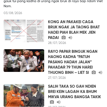
gauk tui pang kadha di urang ngak bruk di rayo Sap ndom Viet
Nam.
03/08/2026
KONG AN PAKAKEI CAGA
BRUK NGAK JA TAONG BHAT
HADEI PIAH BLAH MEK JIEN
PADAI
28/07/2026
RAYO PAPAR BINGUK NGAN
HAONG KADHA “PATUH
PASANG HADAH JALAN”
PAHADAR 79 THUN HAREI
THUONG BINH – LIET SI
27/07/2026
SALIH TAKA SO GAH NDIEN
BREI KEIN LAGAIH KA BHUM
MIKVA URANG BANGSA TAKIK