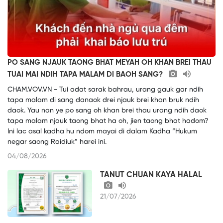
PO SANG NJAUK TAONG BHAT MEYAH OH KHAN BREI THAU
TUAI MAI NDIH TAPA MALAM DI BAOH SANG?
CHAM.VOV.VN - Tui adat sarak bahrau, urang gauk gar ndih
tapa malam di sang danaok drei njauk brei khan bruk ndih
daok. Yau nan ye po sang oh khan brei thau urang ndih daok
tapa malam njauk taong bhat ha oh, jien taong bhat hadom?
Ini lac asal kadha hu ndom mayai di dalam Kadha “Hukum
negar saong Raidiuk” harei ini.
04/08/2026
TANUT CHUAN KAYA HALAL
21/07/2026