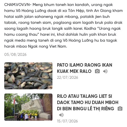
CHAM.VOV.VN- Meng bhum taneh kan kandah, urang ngak
hamu Võ Hoàng Lưỡng daok di xa Tân Hiệp, tinh An Giang kham
hatai salih jalan sahaneng ngak mbang, patakik jien buh
tabiak, raong taneh siam, paglaong siam lagaih bruk pala drak
saong lagaih haong bruk langik salih karei. Kadha “Urang ngak
hamu caong thau” harei ini, khol dahlak hulin yaih khan bruk
ngak meda meng taneh di ong Võ Hoàng Lưỡng hu ba tagok
harak mbao Ngak nong Viet Nam.
05/08/2026
PATO ILAMO RAONG IKAN
KUAK MEK RALO
22/07/2026
RILO ATAU TALANG LIET SI
DAOK TAMO HU DUAH MBOH
DI BEIN BINGU LÊ THỊ RIÊNG
15/07/2026