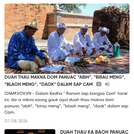
DUAH THAU MAKNA DOM PANUAC “ABIH”, “BIRAU MENG”,
“BLAOH MENG”, “DAOK” DALAM SAP CAM
CHAM.VOV.VN - Dalam Kadha " Ranam sap bangsa Cam" harei
ini, da-a mikva saong gauk ayut duah thau makna dom
panuac “abih”, “birau meng”, “blaoh meng”, “daok” dalam sap
Cam.
07/08/2026
DUAH THAU KA BAOH PANUAC