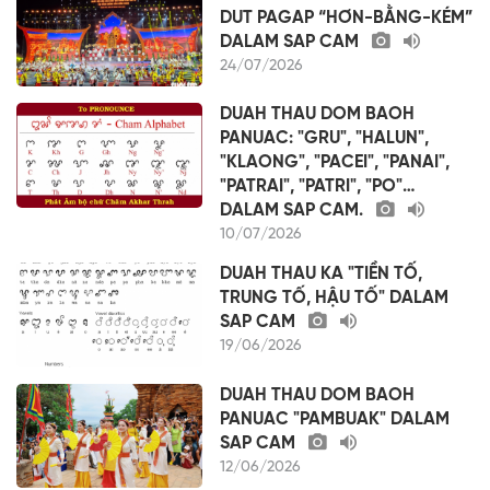
DUT PAGAP “HƠN-BẰNG-KÉM”
DALAM SAP CAM
24/07/2026
DUAH THAU DOM BAOH
PANUAC: "GRU", "HALUN",
"KLAONG", "PACEI", "PANAI",
"PATRAI", "PATRI", "PO"…
DALAM SAP CAM.
10/07/2026
DUAH THAU KA "TIỀN TỐ,
TRUNG TỐ, HẬU TỐ" DALAM
SAP CAM
19/06/2026
DUAH THAU DOM BAOH
PANUAC "PAMBUAK" DALAM
SAP CAM
12/06/2026