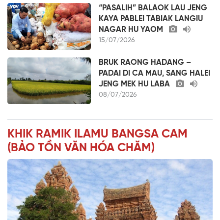
“PASALIH” BALAOK LAU JENG
KAYA PABLEI TABIAK LANGIU
NAGAR HU YAOM
15/07/2026
BRUK RAONG HADANG –
PADAI DI CA MAU, SANG HALEI
JENG MEK HU LABA
08/07/2026
KHIK RAMIK ILAMU BANGSA CAM
(BẢO TỒN VĂN HÓA CHĂM)