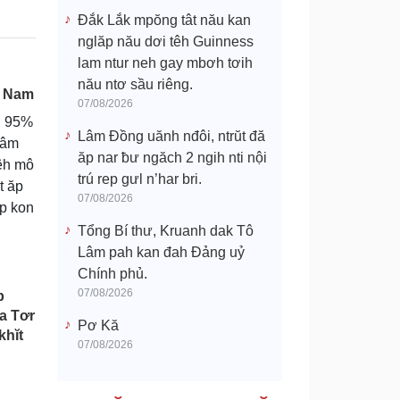
Đắk Lắk mpŏng tât nău kan
nglăp nău dơi têh Guinness
lam ntur neh gay mbơh tơih
nău ntơ sầu riêng.
t Nam
07/08/2026
u 95%
Lâm Đồng uănh nđôi, ntrŭt đă
 âm
ăp nar ƀư ngăch 2 ngih nti nội
têh mô
trú rep gưl n’har bri.
t ăp
07/08/2026
Ăp kon
Tổng Bí thư, Kruanh dak Tô
Lâm pah kan đah Đảng uỷ
Chính phủ.
07/08/2026
p
a Tơr
Pơ Kă
khĭt
07/08/2026