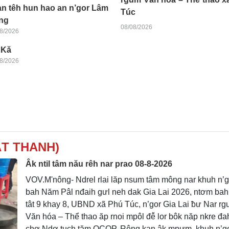
n têh hun hao an n’gor Lâm
Túc
ng
08/08/2026
8/2026
 Kă
8/2026
ÁT THANH)
Âk ntil tâm nău rêh nar prao 08-8-2026
VOV.M'nông- Ndrel rlai lăp nsum tâm mông nar khuh n’g
bah Năm Pâl nđaih gưl neh dak Gia Lai 2026, ntơm bah
tât 9 khay 8, UBND xã Phú Túc, n’gor Gia Lai ƀư Nar r
Văn hóa – Thể thao ăp rnoi mpôl đê̆ lor bôk năp nkre đa
chợ Ndơ tuch tăm OCOP. Rêng kan âk mpưm, khuh n’go