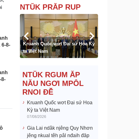
NTŬK PRĂP RUP
i
Gia Lai ndâk nj
anh
Kruanh Quốc wơt Đại sứ Hoa Kỳ
jêng nkual têh pâ
 6-8-
ta Việt Nam
mpăn, dăch ueh
anh
NTŬK RGUM ĂP
-8-
NĂU NGƠI MPÔL
RNOI ĐÊ̆
Kruanh Quốc wơt Đại sứ Hoa
Kỳ ta Việt Nam
07/08/2026
Gia Lai ndâk njêng Quy Nhơn
mô
jêng nkual têh pâl nđaih đăp