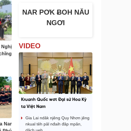
NAR PƠK ɃOH NĂU
NGƠI
VIDEO
 Nghị
chĭng
Kruanh Quốc wơt Đại sứ Hoa Kỳ
ta Việt Nam
Gia Lai ndâk njêng Quy Nhơn jêng
a Nar
nkual têh pâl nđaih đăp mpăn,
dăch ueh
ã Phú