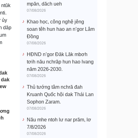
mpăn, dăch ueh
 ntŭk
07/08/2026
nti.
 ủy
Khao học, công nghệ jêng
h dăp
soan têh hun hao an n’gor Lâm
gum
Đồng
m
07/08/2026
HĐND n’gor Đăk Lăk mbơh
tơih nău nchrăp hun hao lvang
năm 2026-2030.
dak
07/08/2026
 dak
New
Thủ tướng tâm nchră đah
Kruanh Quốc hội dak Thái Lan
Sophon Zaram.
07/08/2026
pơng
eh
Nău mhe ntoh lư nar prăm, lơ
7/8/2026
07/08/2026