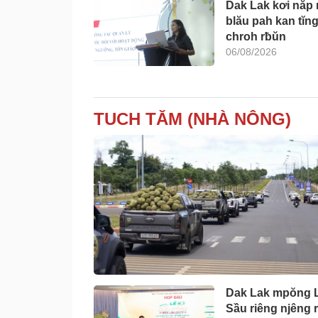
Dak Lak kơi năp 
blău pah kan tĭn
chroh rƀŭn
06/08/2026
TUCH TĂM (NHÀ NÔNG)
Dak Lak mpŏng L
Sầu riêng njêng 