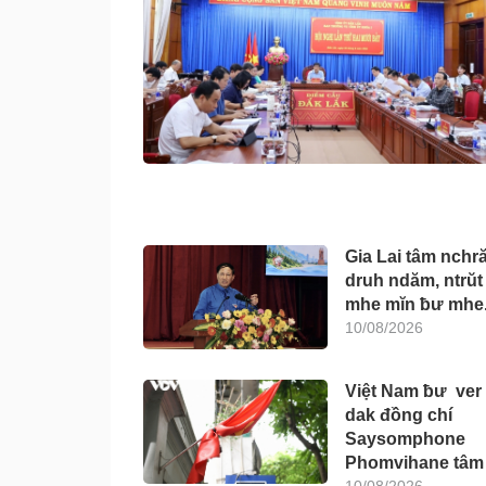
Gia Lai tâm nchr
druh ndăm, ntrŭt 
mhe mĭn ƀư mhe
10/08/2026
Việt Nam ƀư ver 
dak đồng chí
Saysomphone
Phomvihane tâm 