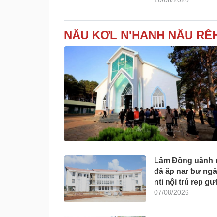
10/08/2026
NĂU KƠL N'HANH NĂU RÊH
Lâm Đồng uănh n
đă ăp nar ƀư ngă
nti nội trú rep gưl
07/08/2026