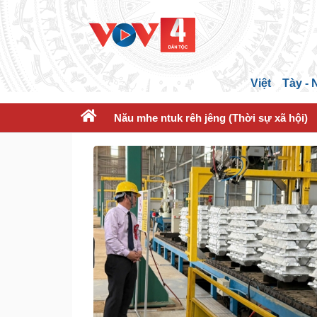
Việt
Tày -
Nău mhe ntuk rêh jêng (Thời sự xã hội)