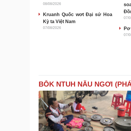
08/08/2026
soa
Đồ
Kruanh Quốc wơt Đại sứ Hoa
07/0
Kỳ ta Việt Nam
07/08/2026
Pơ
07/0
BÔK NTUH NĂU NGƠI (PH