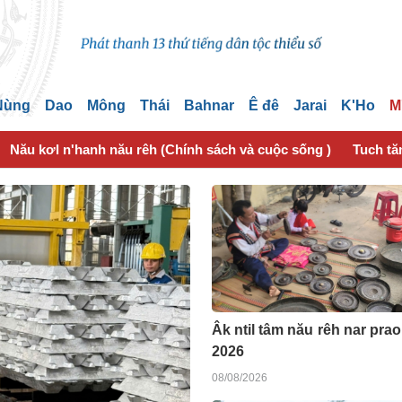
 Nùng
Dao
Mông
Thái
Bahnar
Ê đê
Jarai
K'Ho
M
Nău kơl n'hanh nău rêh (Chính sách và cuộc sống )
Tuch tă
Âk ntil tâm nău rêh nar prao
2026
08/08/2026