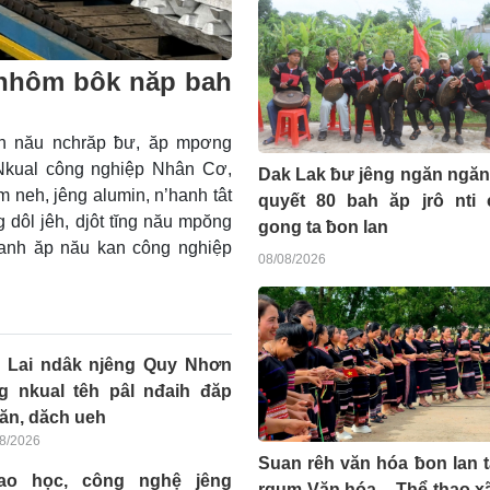
nhôm bôk năp bah
h nău nchrăp ƀư, ăp mpơng
Nkual công nghiệp Nhân Cơ,
Dak Lak ƀư jêng ngăn ngăn
 neh, jêng alumin, n’hanh tât
quyết 80 bah ăp jrô nti 
 dôl jêh, djôt tĭng nău mpŏng
gong ta ƀon lan
hanh ăp nău kan công nghiệp
08/08/2026
a Lai ndâk njêng Quy Nhơn
ng nkual têh pâl nđaih đăp
ăn, dăch ueh
8/2026
Suan rêh văn hóa ƀon lan t
ao học, công nghệ jêng
rgum Văn hóa – Thể thao x