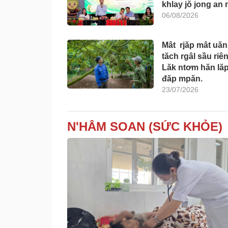
khlay jŏ jong an 
06/08/2026
Mât rjăp mât uăn
tăch rgâl sầu riê
Lăk ntơm hăn lă
đăp mpăn.
23/07/2026
N'HÂM SOAN (SỨC KHỎE)