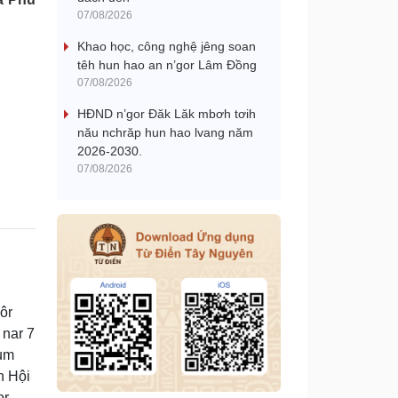
07/08/2026
Khao học, công nghệ jêng soan
têh hun hao an n’gor Lâm Đồng
07/08/2026
HĐND n’gor Đăk Lăk mbơh tơih
nău nchrăp hun hao lvang năm
2026-2030.
07/08/2026
ôr
 nar 7
gum
h Hội
r,