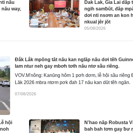
nti nău
Dak Lak, Gia Lai dăp 
g nău way,
ngih samƀŭt, đăp mp
dơi nti nsơm an kon 
nkual jêr jŏt
05/08/2026
Đắk Lắk mpŏng tât nău kan nglăp nău dơi têh Guinn
lam ntur neh gay mbơh tơih nău ntơ sầu riêng.
VOV.M'nông: Kanŭng hôm 1 pơh dơm, lễ hội sầu riêng 
Lăk 2026 mbra ntơm pơk đah 17 nău kan dŭt têh ngăn.
07/08/2026
ễ hội
N’hao nâp Robusta Vi
rnoh
bah bah tơm gay ƀư r