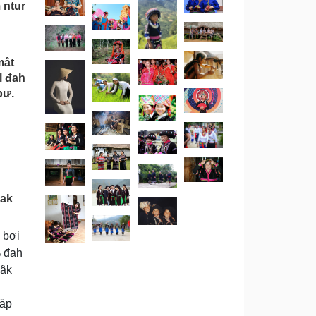
 ntur
mât
l đah
ƀư.
Lak
 bơi
% đah
 âk
 ăp