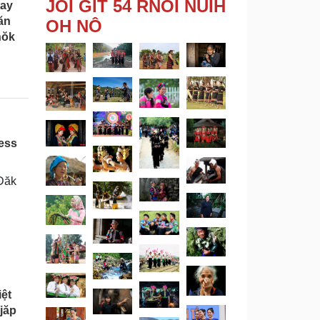
JOI GĬT 54 RNOI NUĬH
tay
ăn
OH NÔ
hŏk
ess
Đăk
ệt
jăp