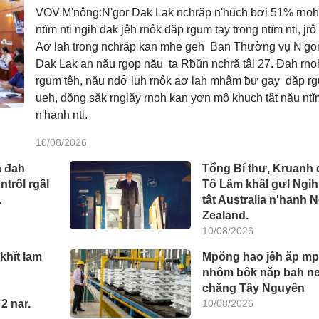
VOV.M'nông:N'gor Dak Lak nchrăp n'hŭch bơi 51% rnoh
ntĭm nti ngih dak jêh rnôk dăp rgum tay trong ntĭm nti, jrô 
Aơ lah trong nchrăp kan mhe geh Ban Thường vụ N'gor
Dak Lak an nău rgop nău ta Rƀŭn nchră tâl 27. Đah rno
rgum têh, nău ndơ̆ luh rnôk aơ lah mhâm ƀư gay dăp r
ueh, dŏng săk rnglăy rnoh kan yơn mô khuch tât nău ntĭ
n'hanh nti.
10/08/2026
ă đah
Tổng Bí thư, Kruanh 
ntrôl rgâl
Tô Lâm khâl gưl Ngih
.
tât Australia n'hanh 
Zealand.
10/08/2026
khĭt lam
Mpŏng hao jêh ăp m
nhôm bôk năp bah n
chăng Tây Nguyên
2 nar.
10/08/2026