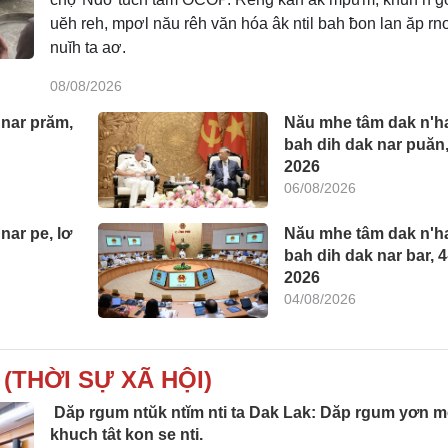
uĕh reh, mpơl nău rêh văn hóa âk ntil bah ƀon lan ăp rno
nuĭh ta aơ.
08/08/2026
nar prăm,
Nău mhe tâm dak n'h
bah dih dak nar puăn,
Pơ Kă
2026
06/08/2026
nar pe, lơ
Nău mhe tâm dak n'h
bah dih dak nar bar, 4
2026
04/08/2026
(THỜI SỰ XÃ HỘI)
Dăp rgum ntŭk ntĭm nti ta Dak Lak: Dăp rgum yơn 
khuch tât kon se nti.