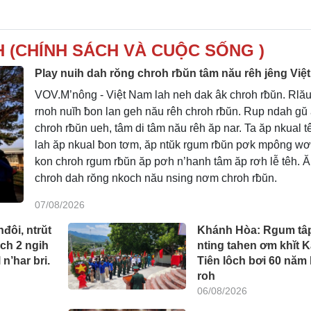
 (CHÍNH SÁCH VÀ CUỘC SỐNG )
Play nuih dah rŏng chroh rƀŭn tâm nău rêh jêng Việ
VOV.M’nông - Việt Nam lah neh dak âk chroh rƀŭn. Rlă
rnoh nuĭh ƀon lan geh nău rêh chroh rƀŭn. Rup ndah gŭ
chroh rƀŭn ueh, tâm di tâm nău rêh ăp nar. Ta ăp nkual 
lah ăp nkual ƀon tơm, ăp ntŭk rgum rƀŭn pơk mpông wơ
kon chroh rgum rƀŭn ăp pơh n’hanh tâm ăp rơh lễ têh. 
chroh dah rŏng nkoch nău nsing nơm chroh rƀŭn.
07/08/2026
đôi, ntrŭt
Khánh Hòa: Rgum tâ
ch 2 ngih
nting tahen ơm khĭt K
 n’har bri.
Tiên lôch bơi 60 năm 
roh
06/08/2026