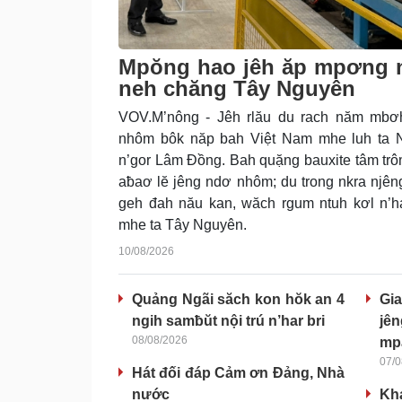
Mpŏng hao jêh ăp mpơng 
neh chăng Tây Nguyên
VOV.M’nông - Jêh rlău du rach năm mbơ
nhôm bôk năp bah Việt Nam mhe luh ta 
n’gor Lâm Đồng. Bah quặng bauxite tâm trôm
aƀaơ lĕ jêng ndơ nhôm; du trong nkra njêng
geh đah nău kan, wăch rgum ntuh kơl n’
mhe ta Tây Nguyên.
10/08/2026
Quảng Ngãi săch kon hŏk an 4
Gi
ngih samƀŭt nội trú n’har bri
jê
08/08/2026
mp
07/0
Hát đối đáp Cảm ơn Đảng, Nhà
nước
Kh