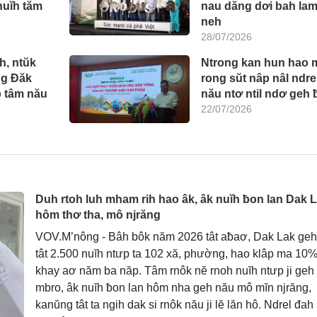
nuĭh tăm
nau dăng dơi bah lam
neh
28/07/2026
h, ntŭk
Ntrong kan hun hao 
ng Đăk
rong sŭt nâp nâl ndre
p tâm nău
nău ntơ ntil ndơ geh 
22/07/2026
Duh rtoh luh mham rih hao âk, âk nuĭh ƀon lan Dak 
hôm thơ tha, mô njrăng
VOV.M’nông - Bâh bôk năm 2026 tât aƀaơ, Dak Lak geh
tât 2.500 nuĭh ntưp ta 102 xă, phường, hao klâp ma 10
khay aơ năm ba năp. Tâm rnôk nĕ rnoh nuĭh ntưp ji geh
mbro, âk nuĭh ƀon lan hôm nha geh nău mô mĭn njrăng,
kanŭng tât ta ngih dak si rnôk nău ji lĕ lăn hô. Ndrel đah